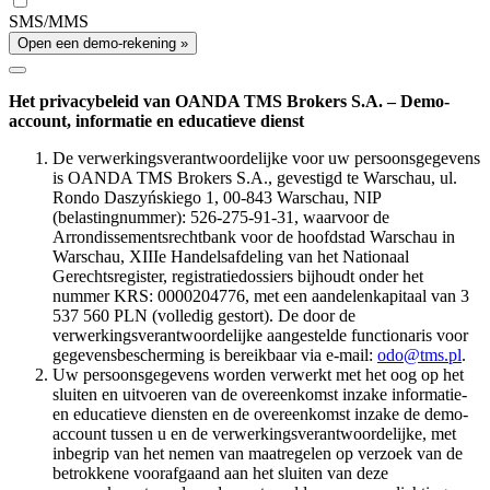
SMS/MMS
Open een demo-rekening »
Het privacybeleid van OANDA TMS Brokers S.A. – Demo-
account, informatie en educatieve dienst
De verwerkingsverantwoordelijke voor uw persoonsgegevens
is OANDA TMS Brokers S.A., gevestigd te Warschau, ul.
Rondo Daszyńskiego 1, 00-843 Warschau, NIP
(belastingnummer): 526-275-91-31, waarvoor de
Arrondissementsrechtbank voor de hoofdstad Warschau in
Warschau, XIIIe Handelsafdeling van het Nationaal
Gerechtsregister, registratiedossiers bijhoudt onder het
nummer KRS: 0000204776, met een aandelenkapitaal van 3
537 560 PLN (volledig gestort). De door de
verwerkingsverantwoordelijke aangestelde functionaris voor
gegevensbescherming is bereikbaar via e-mail:
odo@tms.pl
.
Uw persoonsgegevens worden verwerkt met het oog op het
sluiten en uitvoeren van de overeenkomst inzake informatie-
en educatieve diensten en de overeenkomst inzake de demo-
account tussen u en de verwerkingsverantwoordelijke, met
inbegrip van het nemen van maatregelen op verzoek van de
betrokkene voorafgaand aan het sluiten van deze