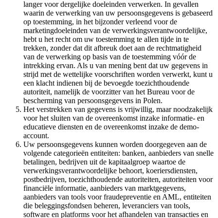
langer voor dergelijke doeleinden verwerken. In gevallen
waarin de verwerking van uw persoonsgegevens is gebaseerd
op toestemming, in het bijzonder verleend voor de
marketingdoeleinden van de verwerkingsverantwoordelijke,
hebt u het recht om uw toestemming te allen tijde in te
trekken, zonder dat dit afbreuk doet aan de rechtmatigheid
van de verwerking op basis van de toestemming vóór de
intrekking ervan. Als u van mening bent dat uw gegevens in
strijd met de wettelijke voorschriften worden verwerkt, kunt u
een klacht indienen bij de bevoegde toezichthoudende
autoriteit, namelijk de voorzitter van het Bureau voor de
bescherming van persoonsgegevens in Polen.
Het verstrekken van gegevens is vrijwillig, maar noodzakelijk
voor het sluiten van de overeenkomst inzake informatie- en
educatieve diensten en de overeenkomst inzake de demo-
account.
Uw persoonsgegevens kunnen worden doorgegeven aan de
volgende categorieën entiteiten: banken, aanbieders van snelle
betalingen, bedrijven uit de kapitaalgroep waartoe de
verwerkingsverantwoordelijke behoort, koeriersdiensten,
postbedrijven, toezichthoudende autoriteiten, autoriteiten voor
financiële informatie, aanbieders van marktgegevens,
aanbieders van tools voor fraudepreventie en AML, entiteiten
die beleggingsfondsen beheren, leveranciers van tools,
software en platforms voor het afhandelen van transacties en