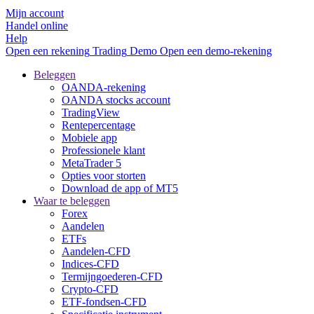
Mijn account
Handel online
Help
Open een rekening
Trading
Demo
Open een demo-rekening
Beleggen
OANDA-rekening
OANDA stocks account
TradingView
Rentepercentage
Mobiele app
Professionele klant
MetaTrader 5
Opties voor storten
Download de app of MT5
Waar te beleggen
Forex
Aandelen
ETFs
Aandelen-CFD
Indices-CFD
Termijngoederen-CFD
Crypto-CFD
ETF-fondsen-CFD