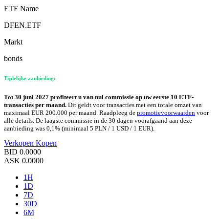
ETF Name
DFEN.ETF
Markt
bonds
Tijdelijke aanbieding:
Tot 30 juni 2027 profiteert u van nul commissie op uw eerste 10 ETF-
transacties per maand.
Dit geldt voor transacties met een totale omzet van
maximaal EUR 200.000 per maand. Raadpleeg de
promotievoorwaarden
voor
alle details. De laagste commissie in de 30 dagen voorafgaand aan deze
aanbieding was 0,1% (minimaal 5 PLN / 1 USD / 1 EUR).
Verkopen
Kopen
BID
0.0000
ASK
0.0000
1H
1D
7D
30D
6M