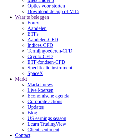
MetaTrader 5
Opties voor storten
Download de app of MT5
Waar te beleggen
Forex
Aandelen
ETFs
Aandelen-CFD
Indices-CFD
Termijngoederen-CFD
Crypto-CFD
ETF-fondsen-CFD
Specificatie instrument
SpaceX
Markt
Market news
Live-koersen
Economische agenda
Corporate actions
Updates
Blog
US earnings season
Learn TradingView
Client sentiment
Contact