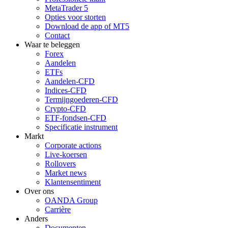
MetaTrader 5
Opties voor storten
Download de app of MT5
Contact
Waar te beleggen
Forex
Aandelen
ETFs
Aandelen-CFD
Indices-CFD
Termijngoederen-CFD
Crypto-CFD
ETF-fondsen-CFD
Specificatie instrument
Markt
Corporate actions
Live-koersen
Rollovers
Market news
Klantensentiment
Over ons
OANDA Group
Carrière
Anders
Documenten