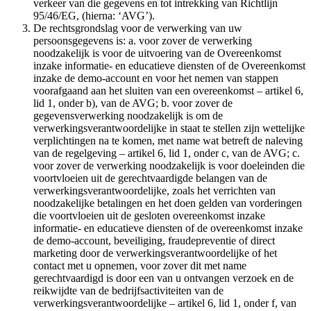
verkeer van die gegevens en tot intrekking van Richtlijn
95/46/EG, (hierna: ‘AVG’).
De rechtsgrondslag voor de verwerking van uw
persoonsgegevens is: a. voor zover de verwerking
noodzakelijk is voor de uitvoering van de Overeenkomst
inzake informatie- en educatieve diensten of de Overeenkomst
inzake de demo-account en voor het nemen van stappen
voorafgaand aan het sluiten van een overeenkomst – artikel 6,
lid 1, onder b), van de AVG; b. voor zover de
gegevensverwerking noodzakelijk is om de
verwerkingsverantwoordelijke in staat te stellen zijn wettelijke
verplichtingen na te komen, met name wat betreft de naleving
van de regelgeving – artikel 6, lid 1, onder c, van de AVG; c.
voor zover de verwerking noodzakelijk is voor doeleinden die
voortvloeien uit de gerechtvaardigde belangen van de
verwerkingsverantwoordelijke, zoals het verrichten van
noodzakelijke betalingen en het doen gelden van vorderingen
die voortvloeien uit de gesloten overeenkomst inzake
informatie- en educatieve diensten of de overeenkomst inzake
de demo-account, beveiliging, fraudepreventie of direct
marketing door de verwerkingsverantwoordelijke of het
contact met u opnemen, voor zover dit met name
gerechtvaardigd is door een van u ontvangen verzoek en de
reikwijdte van de bedrijfsactiviteiten van de
verwerkingsverantwoordelijke – artikel 6, lid 1, onder f, van