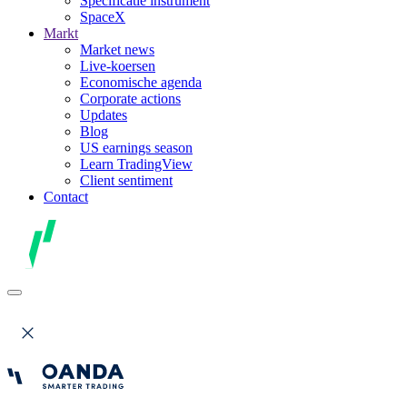
Specificatie instrument
SpaceX
Markt
Market news
Live-koersen
Economische agenda
Corporate actions
Updates
Blog
US earnings season
Learn TradingView
Client sentiment
Contact