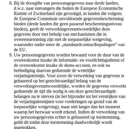
Bij de doorgifte van persoonsgegevens naar derde landen,
d.w.z. naar ontvangers die buiten de Europese Economische
Ruimte of Zwitserland zijn gevestigd, in landen die volgens
de Europese Commissie onvoldoende gegevensbescherming
bieden (derde landen die geen passend beschermingsniveau
bieden), geeft de verwerkingsverantwoordelijke deze
gegevens door met behulp van mechanismen die in
overeenstemming zijn met de toepasselijke wetgeving,
waaronder onder meer de „standaardcontractbepalingen“ van
de EU.
Uw persoonsgegevens worden bewaard voor de duur van de
overeenkomst inzake de informatie- en voorlichtingsdienst of
de overeenkomst inzake de demo-account, en ook na
beëindiging daarvan gedurende de wettelijke
verjaringstermijn. Voor zover de verwerking van gegevens is
gebaseerd op het gerechtvaardigd belang van de
verwerkingsverantwoordelijke, worden de gegevens verwerkt
gedurende de tijd die nodig is om deze gerechtvaardigde
belangen na te streven (in het bijzonder tot het verstrijken van
de verjaringstermijnen voor vorderingen op grond van de
toepasselijke wetgeving), maar niet langer dan het moment
waarop het bezwaar wordt erkend. Indien de verwerking van
uw persoonsgegevens echter is gebaseerd op toestemming,
geldt dit totdat deze toestemming daadwerkelijk wordt
ingetrokken.