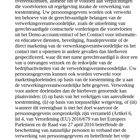
overeenkomsten, alsmede om te voldoen aan verplichtingen
die voortvloeien uit regelgeving inzake de verwerking van
toestemming. Uw persoonsgegevens worden ook verwerkt
ten behoeve van de gerechtvaardigde belangen van de
verwerkingsverantwoordelijke, zoals de uitoefening van
gerechtvaardigde contractuele vorderingen die voortvloeien
uit het Demo-accountcontract of het Contract voor informatie-
en educatieve diensten, beveiliging, fraudepreventie of de
direct marketing van de verwerkingsverantwoordelijke en het
contact met u opnemen in andere gevallen dan hierboven
gespecificeerd, waar dit met name gerechtvaardigd is door een
van u ontvangen verzoek en de reikwijdte van de
bedrijfsactiviteiten van de verwerkingsverantwoordelijke. Uw
persoonsgegevens kunnen ook worden verwerkt voor
marketingdoeleinden op basis van de toestemming die u aan
de verwerkingsverantwoordelijke hebt gegeven. Verwerking
voor andere doeleinden dan de hierboven genoemde kan
plaatsvinden: (i) op basis van het verkrijgen van aanvullende
toestemming, (ii) op basis van toepasselijke wetgeving, of (iii)
wanneer dit verenigbaar is met het doel waarvoor de
persoonsgegevens oorspronkelijk zijn verzameld (Artikel 6,
lid 4, van Verordening (EU) 2016/679 van het Europees
Parlement en de Raad van 27 april 2016 betreffende de
bescherming van natuurlijke personen in verband met de
verwerking van persoonsgegevens en betreffende het vrije