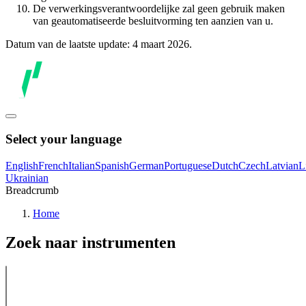
De verwerkingsverantwoordelijke zal geen gebruik maken
van geautomatiseerde besluitvorming ten aanzien van u.
Datum van de laatste update: 4 maart 2026.
Select your language
English
French
Italian
Spanish
German
Portuguese
Dutch
Czech
Latvian
L
Ukrainian
Breadcrumb
Home
Zoek naar instrumenten