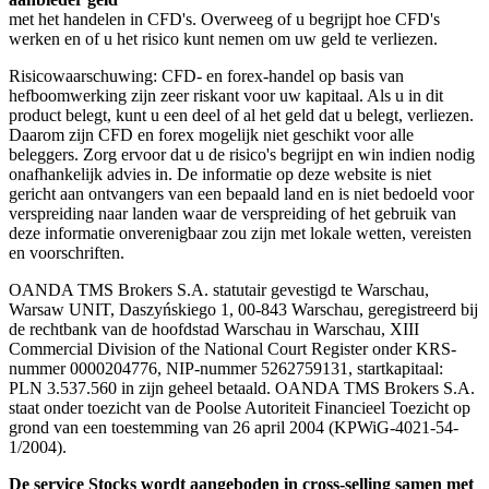
met het handelen in CFD's. Overweeg of u begrijpt hoe CFD's
werken en of u het risico kunt nemen om uw geld te verliezen.
Risicowaarschuwing: CFD- en forex-handel op basis van
hefboomwerking zijn zeer riskant voor uw kapitaal. Als u in dit
product belegt, kunt u een deel of al het geld dat u belegt, verliezen.
Daarom zijn CFD en forex mogelijk niet geschikt voor alle
beleggers. Zorg ervoor dat u de risico's begrijpt en win indien nodig
onafhankelijk advies in. De informatie op deze website is niet
gericht aan ontvangers van een bepaald land en is niet bedoeld voor
verspreiding naar landen waar de verspreiding of het gebruik van
deze informatie onverenigbaar zou zijn met lokale wetten, vereisten
en voorschriften.
OANDA TMS Brokers S.A. statutair gevestigd te Warschau,
Warsaw UNIT, Daszyńskiego 1, 00-843 Warschau, geregistreerd bij
de rechtbank van de hoofdstad Warschau in Warschau, XIII
Commercial Division of the National Court Register onder KRS-
nummer 0000204776, NIP-nummer 5262759131, startkapitaal:
PLN 3.537.560 in zijn geheel betaald. OANDA TMS Brokers S.A.
staat onder toezicht van de Poolse Autoriteit Financieel Toezicht op
grond van een toestemming van 26 april 2004 (KPWiG-4021-54-
1/2004).
De service Stocks wordt aangeboden in cross-selling samen met