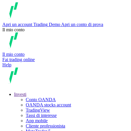
Apri un account
Trading
Demo
Apri un conto di prova
Il mio conto
Il mio conto
Fai trading online
Help
Investi
Conto OANDA
OANDA stocks account
TradingView
Tassi di interesse
App mobile
Cliente professionista