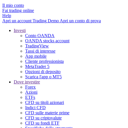
Il mio conto
Fai trading online
Help
Apri un account
Trading
Demo
Apri un conto di prova
Investi
Conto OANDA
OANDA stocks account
TradingView
Tassi di interesse
App mobile
Cliente professionista
MetaTrader 5
Opzioni di deposito
Scarica l'app o MT5
Dove investire
Forex
Azioni
ETFs
CFD su titoli azionari
Indici CFD
CFD sulle materie prime
CFD su criptovalute
CFD su fondi ETF