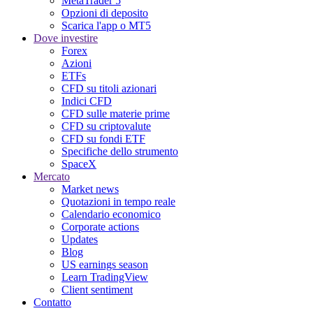
MetaTrader 5
Opzioni di deposito
Scarica l'app o MT5
Dove investire
Forex
Azioni
ETFs
CFD su titoli azionari
Indici CFD
CFD sulle materie prime
CFD su criptovalute
CFD su fondi ETF
Specifiche dello strumento
SpaceX
Mercato
Market news
Quotazioni in tempo reale
Calendario economico
Corporate actions
Updates
Blog
US earnings season
Learn TradingView
Client sentiment
Contatto