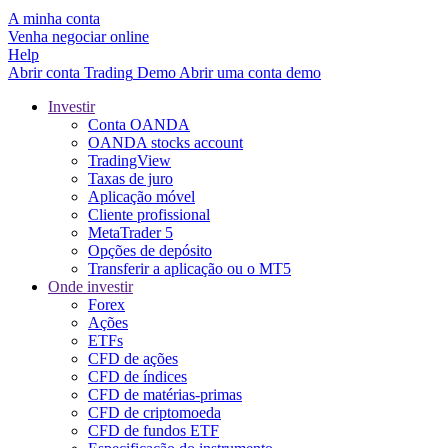
A minha conta
Venha negociar online
Help
Abrir conta
Trading
Demo
Abrir uma conta demo
Investir
Conta OANDA
OANDA stocks account
TradingView
Taxas de juro
Aplicação móvel
Cliente profissional
MetaTrader 5
Opções de depósito
Transferir a aplicação ou o MT5
Onde investir
Forex
Ações
ETFs
CFD de ações
CFD de índices
CFD de matérias-primas
CFD de criptomoeda
CFD de fundos ETF