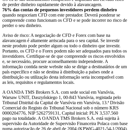
de perder dinheiro rapidamente devido à alavancagem.
76% das contas de pequenos investidores perdem dinheiro
quando negoceiam CFD com este prestador. Deverá ponderar se
compreende como funcionam os CFD e se pode incorrer no risco de
perder o seu dinheiro.
Aviso de risco: A negociação de CFD e Forex com base na
alavancagem é altamente arriscada para o seu capital. Se investir
neste produto pode perder algum ou todo o dinheiro que investir.
Portanto, os CFD e o Forex podem não ser adequados para todos os
investidores. Certifique-se de que compreende os riscos envolvidos
e, se necessário, procure aconselhamento independente. A
informação contida neste website não se dirige a destinatários de um
país específico e não se destina à distribuição a países onde a
distribuição ou utilização desta informação seria incompatível com
as leis, requisitos e regulamentos locais.
A OANDA TMS Brokers S.A. com sede social em Varsóvia,
Warsaw UNIT, Daszyńskiego 1, 00-843 Varsóvia, registada pelo
Tribunal Distrital da Capital de Varsóvia em Varsóvia, 13.ª Divisão
Comercial do Registo do Tribunal Nacional sob o número KRS
0000204776, NIP 5262759131, Capital inicial: PLN 3,537.560
pago na totalidade. A OANDA TMS Brokers S.A. está sujeita à
supervisão da Autoridade de Supervisão Financeira Polaca com base
numa autorização de 26 de abril de 2004 (KPWiG-4021-54-1/2004).