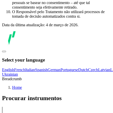
pessoais se basear no consentimento – até que tal
consentimento seja efetivamente retirado.
O Responsável pelo Tratamento não utilizará processos de
tomada de decisão automatizados contra si.
Data da última atualização: 4 de março de 2026.
Select your language
English
French
Italian
Spanish
German
Portuguese
Dutch
Czech
Latvian
L
Ukrainian
Breadcrumb
Home
Procurar instrumentos