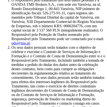
O responsável pelo tratamento dos seus dados pessoais é a
OANDA TMS Brokers S.A., com sede em Varsóvia, na ul.
Rondo Daszyńskiego 1, 00-843 Varsóvia, NIP (número de
identificação fiscal): 526-275-91-31, cujos registos são
mantidos pelo Tribunal Distrital da capital de Varsóvia, em
Varsóvia, XIII Departamento Comercial do Registo Nacional
de Empresas, sob o número KRS: 0000204776, com um
capital social de 3 537 560 PLN (integralmente realizado). O
Responsável pela Proteção de Dados nomeado pelo
Responsável pelo Tratamento pode ser contactado por e-mail:
odo@tms.pl
.
Os seus dados pessoais serão tratados com o objetivo de
celebrar e executar o Contrato de Serviços de Informação e
Formação e o Contrato de Conta de Demonstração entre si e o
Responsável pelo Tratamento, incluindo também a tomada de
medidas a pedido do titular dos dados antes da celebração
destes contratos, bem como para cumprir as obrigações
decorrentes da regulamentação relativa ao tratamento do
consentimento. Os seus dados pessoais serão também tratados
para efeitos dos interesses legítimos do Responsável pelo
Tratamento, tais como o exercício de direitos contratuais
legítimos decorrentes do Contrato de Conta de Demonstração
ou do Contrato de Serviços de Informação e Formação,
segurança, prevenção de fraudes ou marketing direto do
Responsável pelo Tratamento e contacto consigo em casos