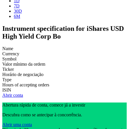
1D
7D
30D
6M
Instrument specification for iShares USD
High Yield Corp Bo
Name
Currency
Symbol
Valor mínimo da ordem
Ticker
Horário de negociação
Type
Hours of accepting orders
ISIN
Abrir conta
Abertura rápida de conta, comece já a investir
Descubra como se antecipar à concorrência.
Abrir uma conta