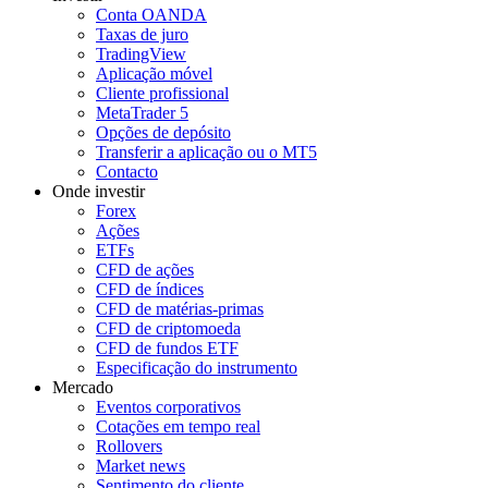
Conta OANDA
Taxas de juro
TradingView
Aplicação móvel
Cliente profissional
MetaTrader 5
Opções de depósito
Transferir a aplicação ou o MT5
Contacto
Onde investir
Forex
Ações
ETFs
CFD de ações
CFD de índices
CFD de matérias-primas
CFD de criptomoeda
CFD de fundos ETF
Especificação do instrumento
Mercado
Eventos corporativos
Cotações em tempo real
Rollovers
Market news
Sentimento do cliente