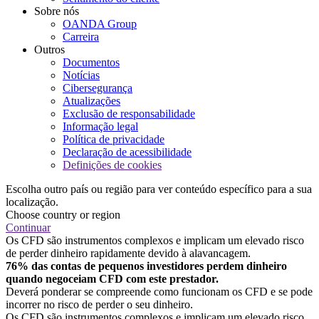
Sobre nós
OANDA Group
Carreira
Outros
Documentos
Notícias
Cibersegurança
Atualizações
Exclusão de responsabilidade
Informação legal
Política de privacidade
Declaração de acessibilidade
Definições de cookies
Escolha outro país ou região para ver conteúdo específico para a sua
localização.
Choose country or region
Continuar
Os CFD são instrumentos complexos e implicam um elevado risco
de perder dinheiro rapidamente devido à alavancagem.
76% das contas de pequenos investidores perdem dinheiro
quando negoceiam CFD com este prestador.
Deverá ponderar se compreende como funcionam os CFD e se pode
incorrer no risco de perder o seu dinheiro.
Os CFD são instrumentos complexos e implicam um elevado risco