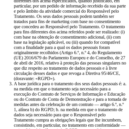
diferentes dos acima especificados, quando justificado, em
particular, por um pedido de informação recebido da sua parte
e pelo âmbito da atividade comercial do Responsável pelo
Tratamento. Os seus dados pessoais podem também ser
tratados para fins de marketing com base no consentimento
que concedeu ao Responsável pelo Tratamento. O tratamento
para fins diferentes dos acima referidos pode ser realizado: (i)
com base na obtenção de consentimento adicional, (ii) com
base na legislação aplicável, ou (iii) quando for compatível
com a finalidade para a qual os dados pessoais foram
originalmente recolhidos (Artigo 6.º, n.º 4, do Regulamento
(UE) 2016/679 do Parlamento Europeu e do Conselho, de 27
de abril de 2016, relativo à proteção das pessoas singulares no
que diz respeito ao tratamento de dados pessoais e à livre
circulação desses dados e que revoga a Diretiva 95/46/CE,
(doravante: «RGPD»).
A base jurídica para o tratamento dos seus dados pessoais é: a.
na medida em que o tratamento seja necessário para a
execução do Contrato de Serviços de Informação e Educação
ou do Contrato de Conta de Demonstração e para a tomada de
medidas antes da celebração de um contrato — artigo 6.º, n.º
1, alínea b) do RGPD; b. na medida em que o tratamento de
dados seja necessário para que o Responsável pelo
Tratamento cumpra as obrigações legais que lhe incumbem,
consistindo, em particular, no tratamento em conformidade —