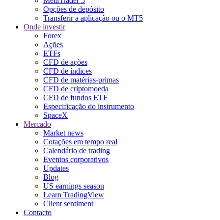
MetaTrader 5
Opções de depósito
Transferir a aplicação ou o MT5
Onde investir
Forex
Ações
ETFs
CFD de ações
CFD de índices
CFD de matérias-primas
CFD de criptomoeda
CFD de fundos ETF
Especificação do instrumento
SpaceX
Mercado
Market news
Cotações em tempo real
Calendário de trading
Eventos corporativos
Updates
Blog
US earnings season
Learn TradingView
Client sentiment
Contacto