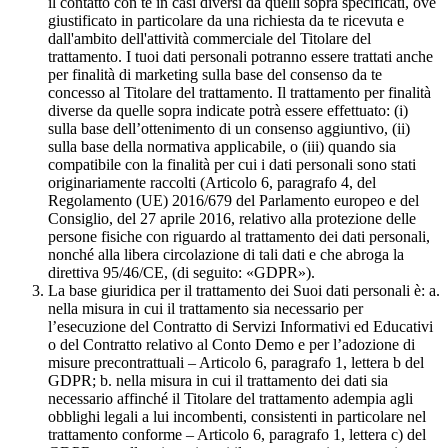
il contatto con te in casi diversi da quelli sopra specificati, ove
giustificato in particolare da una richiesta da te ricevuta e
dall'ambito dell'attività commerciale del Titolare del
trattamento. I tuoi dati personali potranno essere trattati anche
per finalità di marketing sulla base del consenso da te
concesso al Titolare del trattamento. Il trattamento per finalità
diverse da quelle sopra indicate potrà essere effettuato: (i)
sulla base dell’ottenimento di un consenso aggiuntivo, (ii)
sulla base della normativa applicabile, o (iii) quando sia
compatibile con la finalità per cui i dati personali sono stati
originariamente raccolti (Articolo 6, paragrafo 4, del
Regolamento (UE) 2016/679 del Parlamento europeo e del
Consiglio, del 27 aprile 2016, relativo alla protezione delle
persone fisiche con riguardo al trattamento dei dati personali,
nonché alla libera circolazione di tali dati e che abroga la
direttiva 95/46/CE, (di seguito: «GDPR»).
La base giuridica per il trattamento dei Suoi dati personali è: a.
nella misura in cui il trattamento sia necessario per
l’esecuzione del Contratto di Servizi Informativi ed Educativi
o del Contratto relativo al Conto Demo e per l’adozione di
misure precontrattuali – Articolo 6, paragrafo 1, lettera b del
GDPR; b. nella misura in cui il trattamento dei dati sia
necessario affinché il Titolare del trattamento adempia agli
obblighi legali a lui incombenti, consistenti in particolare nel
trattamento conforme – Articolo 6, paragrafo 1, lettera c) del