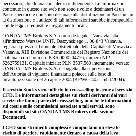
necessario, chiedi una consulenza indipendente. Le informazioni
contenute in questo sito web non sono rivolte a destinatari di un
Paese specifico e non sono destinate alla distribuzione in Paesi in cui
la distribuzione o l'utilizzo di tali informazioni sarebbe incompatibile
con le leggi, i requisiti e i regolamenti locali.
OANDA TMS Brokers S.A. con sede legale a Varsavia, sita
all'indirizzo Warsaw UNIT, Daszyńskiego 1, 00-843 Varsavia,
registrata presso il Tribunale Distrettuale della Capitale di Varsavia a
Varsavia, XIII Divisione Commerciale del Registro Nazionale dei
Tribunali con il numero KRS 0000204776, numero NIP
5262759131, Capitale iniziale: PLN 3537,560 interamente versato.
OANDA TMS Brokers S.A. è soggetta alla supervisione
dell'Autorità di vigilanza finanziaria polacca sulla base di
un'autorizzazione del 26 aprile 2004 (KPWiG-4021-54-1/2004).
Il servizio Stocks viene offerto in cross-selling insieme al servizio
CFD. Le informazioni dettagliate sui rischi derivanti dai vari
servizi che fanno parte del cross-selling, nonché le informazioni
sui costi e sulle commissioni associate a tali servizi, sono
disponibili sul sito OANDA TMS Brokers nella sezione
Documenti.
I CFD sono strumenti complessi e comportano un elevato
rischio di perdere rapidamente denaro a causa della leva