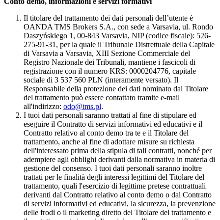
Conto demo, informazioni e servizi formativi
Il titolare del trattamento dei dati personali dell’utente è
OANDA TMS Brokers S.A., con sede a Varsavia, ul. Rondo
Daszyńskiego 1, 00-843 Varsavia, NIP (codice fiscale): 526-
275-91-31, per la quale il Tribunale Distrettuale della Capitale
di Varsavia a Varsavia, XIII Sezione Commerciale del
Registro Nazionale dei Tribunali, mantiene i fascicoli di
registrazione con il numero KRS: 0000204776, capitale
sociale di 3 537 560 PLN (interamente versato). Il
Responsabile della protezione dei dati nominato dal Titolare
del trattamento può essere contattato tramite e-mail
all'indirizzo:
odo@tms.pl
.
I tuoi dati personali saranno trattati al fine di stipulare ed
eseguire il Contratto di servizi informativi ed educativi e il
Contratto relativo al conto demo tra te e il Titolare del
trattamento, anche al fine di adottare misure su richiesta
dell'interessato prima della stipula di tali contratti, nonché per
adempiere agli obblighi derivanti dalla normativa in materia di
gestione del consenso. I tuoi dati personali saranno inoltre
trattati per le finalità degli interessi legittimi del Titolare del
trattamento, quali l'esercizio di legittime pretese contrattuali
derivanti dal Contratto relativo al conto demo o dal Contratto
di servizi informativi ed educativi, la sicurezza, la prevenzione
delle frodi o il marketing diretto del Titolare del trattamento e