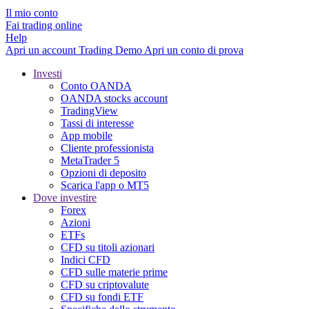
Il mio conto
Fai trading online
Help
Apri un account
Trading
Demo
Apri un conto di prova
Investi
Conto OANDA
OANDA stocks account
TradingView
Tassi di interesse
App mobile
Cliente professionista
MetaTrader 5
Opzioni di deposito
Scarica l'app o MT5
Dove investire
Forex
Azioni
ETFs
CFD su titoli azionari
Indici CFD
CFD sulle materie prime
CFD su criptovalute
CFD su fondi ETF