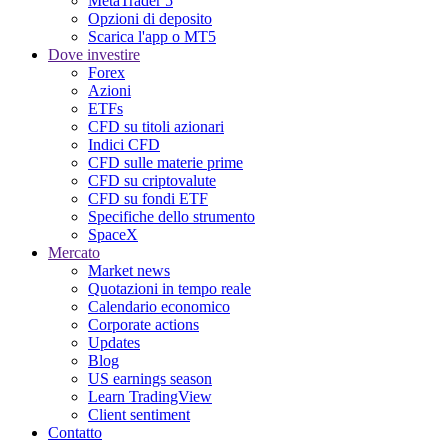
MetaTrader 5
Opzioni di deposito
Scarica l'app o MT5
Dove investire
Forex
Azioni
ETFs
CFD su titoli azionari
Indici CFD
CFD sulle materie prime
CFD su criptovalute
CFD su fondi ETF
Specifiche dello strumento
SpaceX
Mercato
Market news
Quotazioni in tempo reale
Calendario economico
Corporate actions
Updates
Blog
US earnings season
Learn TradingView
Client sentiment
Contatto