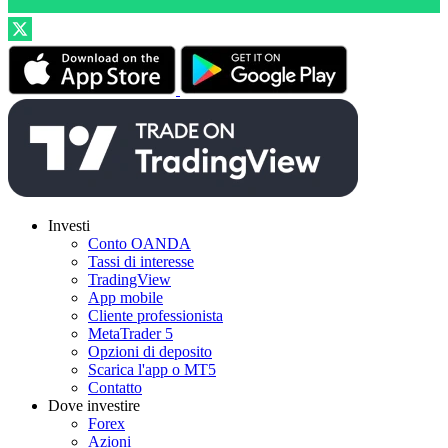
Investi
Conto OANDA
Tassi di interesse
TradingView
App mobile
Cliente professionista
MetaTrader 5
Opzioni di deposito
Scarica l'app o MT5
Contatto
Dove investire
Forex
Azioni