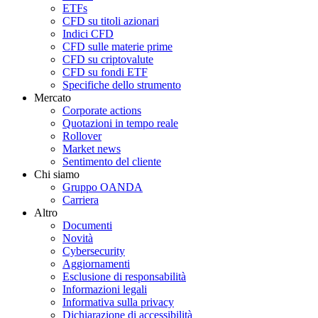
ETFs
CFD su titoli azionari
Indici CFD
CFD sulle materie prime
CFD su criptovalute
CFD su fondi ETF
Specifiche dello strumento
Mercato
Corporate actions
Quotazioni in tempo reale
Rollover
Market news
Sentimento del cliente
Chi siamo
Gruppo OANDA
Carriera
Altro
Documenti
Novità
Cybersecurity
Aggiornamenti
Esclusione di responsabilità
Informazioni legali
Informativa sulla privacy
Dichiarazione di accessibilità