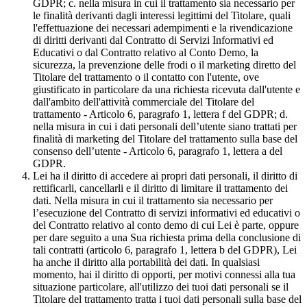
GDPR; c. nella misura in cui il trattamento sia necessario per
le finalità derivanti dagli interessi legittimi del Titolare, quali
l'effettuazione dei necessari adempimenti e la rivendicazione
di diritti derivanti dal Contratto di Servizi Informativi ed
Educativi o dal Contratto relativo al Conto Demo, la
sicurezza, la prevenzione delle frodi o il marketing diretto del
Titolare del trattamento o il contatto con l'utente, ove
giustificato in particolare da una richiesta ricevuta dall'utente e
dall'ambito dell'attività commerciale del Titolare del
trattamento - Articolo 6, paragrafo 1, lettera f del GDPR; d.
nella misura in cui i dati personali dell’utente siano trattati per
finalità di marketing del Titolare del trattamento sulla base del
consenso dell’utente - Articolo 6, paragrafo 1, lettera a del
GDPR.
Lei ha il diritto di accedere ai propri dati personali, il diritto di
rettificarli, cancellarli e il diritto di limitare il trattamento dei
dati. Nella misura in cui il trattamento sia necessario per
l’esecuzione del Contratto di servizi informativi ed educativi o
del Contratto relativo al conto demo di cui Lei è parte, oppure
per dare seguito a una Sua richiesta prima della conclusione di
tali contratti (articolo 6, paragrafo 1, lettera b del GDPR), Lei
ha anche il diritto alla portabilità dei dati. In qualsiasi
momento, hai il diritto di opporti, per motivi connessi alla tua
situazione particolare, all'utilizzo dei tuoi dati personali se il
Titolare del trattamento tratta i tuoi dati personali sulla base del