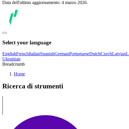
Data dell'ultimo aggiornamento: 4 marzo 2026.
Select your language
English
French
Italian
Spanish
German
Portuguese
Dutch
Czech
Latvian
L
Ukrainian
Breadcrumb
Home
Ricerca di strumenti