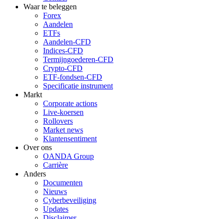
Waar te beleggen
Forex
Aandelen
ETFs
Aandelen-CFD
Indices-CFD
Termijngoederen-CFD
Crypto-CFD
ETF-fondsen-CFD
Specificatie instrument
Markt
Corporate actions
Live-koersen
Rollovers
Market news
Klantensentiment
Over ons
OANDA Group
Carrière
Anders
Documenten
Nieuws
Cyberbeveiliging
Updates
Disclaimer