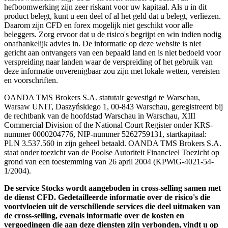
hefboomwerking zijn zeer riskant voor uw kapitaal. Als u in dit
product belegt, kunt u een deel of al het geld dat u belegt, verliezen.
Daarom zijn CFD en forex mogelijk niet geschikt voor alle
beleggers. Zorg ervoor dat u de risico's begrijpt en win indien nodig
onafhankelijk advies in. De informatie op deze website is niet
gericht aan ontvangers van een bepaald land en is niet bedoeld voor
verspreiding naar landen waar de verspreiding of het gebruik van
deze informatie onverenigbaar zou zijn met lokale wetten, vereisten
en voorschriften.
OANDA TMS Brokers S.A. statutair gevestigd te Warschau,
Warsaw UNIT, Daszyńskiego 1, 00-843 Warschau, geregistreerd bij
de rechtbank van de hoofdstad Warschau in Warschau, XIII
Commercial Division of the National Court Register onder KRS-
nummer 0000204776, NIP-nummer 5262759131, startkapitaal:
PLN 3.537.560 in zijn geheel betaald. OANDA TMS Brokers S.A.
staat onder toezicht van de Poolse Autoriteit Financieel Toezicht op
grond van een toestemming van 26 april 2004 (KPWiG-4021-54-
1/2004).
De service Stocks wordt aangeboden in cross-selling samen met
de dienst CFD. Gedetailleerde informatie over de risico's die
voortvloeien uit de verschillende services die deel uitmaken van
de cross-selling, evenals informatie over de kosten en
vergoedingen die aan deze diensten zijn verbonden, vindt u op