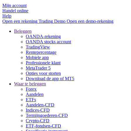
Mijn account
Handel online
Help
Open een rekening
Trading
Demo
Open een demo-rekening
Beleggen
OANDA-rekening
OANDA stocks account
TradingView
Rentepercentage
Mobiele app
Professionele klant
MetaTrader 5
Opties voor storten
Download de app of MT5
Waar te beleggen
Forex
Aandelen
ETFs
Aandelen-CFD
Indices-CFD
Termijngoederen-CFD
Crypto-CFD
ETF-fondsen-CFD