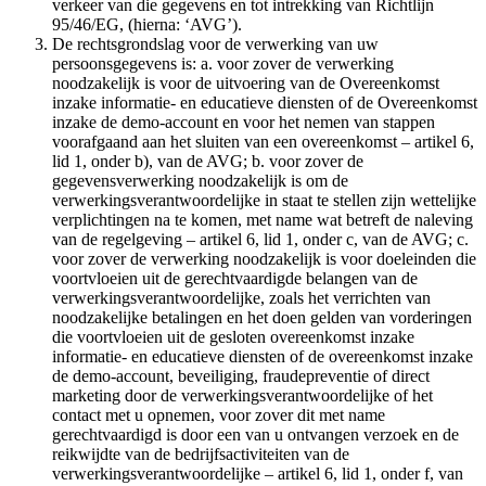
verkeer van die gegevens en tot intrekking van Richtlijn
95/46/EG, (hierna: ‘AVG’).
De rechtsgrondslag voor de verwerking van uw
persoonsgegevens is: a. voor zover de verwerking
noodzakelijk is voor de uitvoering van de Overeenkomst
inzake informatie- en educatieve diensten of de Overeenkomst
inzake de demo-account en voor het nemen van stappen
voorafgaand aan het sluiten van een overeenkomst – artikel 6,
lid 1, onder b), van de AVG; b. voor zover de
gegevensverwerking noodzakelijk is om de
verwerkingsverantwoordelijke in staat te stellen zijn wettelijke
verplichtingen na te komen, met name wat betreft de naleving
van de regelgeving – artikel 6, lid 1, onder c, van de AVG; c.
voor zover de verwerking noodzakelijk is voor doeleinden die
voortvloeien uit de gerechtvaardigde belangen van de
verwerkingsverantwoordelijke, zoals het verrichten van
noodzakelijke betalingen en het doen gelden van vorderingen
die voortvloeien uit de gesloten overeenkomst inzake
informatie- en educatieve diensten of de overeenkomst inzake
de demo-account, beveiliging, fraudepreventie of direct
marketing door de verwerkingsverantwoordelijke of het
contact met u opnemen, voor zover dit met name
gerechtvaardigd is door een van u ontvangen verzoek en de
reikwijdte van de bedrijfsactiviteiten van de
verwerkingsverantwoordelijke – artikel 6, lid 1, onder f, van