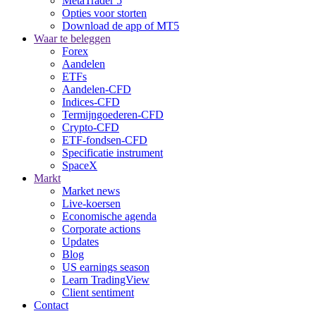
MetaTrader 5
Opties voor storten
Download de app of MT5
Waar te beleggen
Forex
Aandelen
ETFs
Aandelen-CFD
Indices-CFD
Termijngoederen-CFD
Crypto-CFD
ETF-fondsen-CFD
Specificatie instrument
SpaceX
Markt
Market news
Live-koersen
Economische agenda
Corporate actions
Updates
Blog
US earnings season
Learn TradingView
Client sentiment
Contact