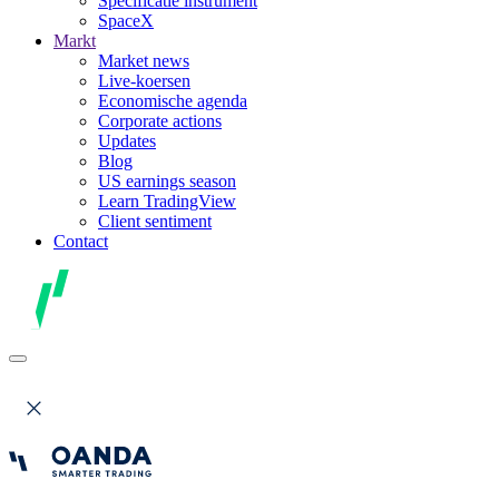
Specificatie instrument
SpaceX
Markt
Market news
Live-koersen
Economische agenda
Corporate actions
Updates
Blog
US earnings season
Learn TradingView
Client sentiment
Contact