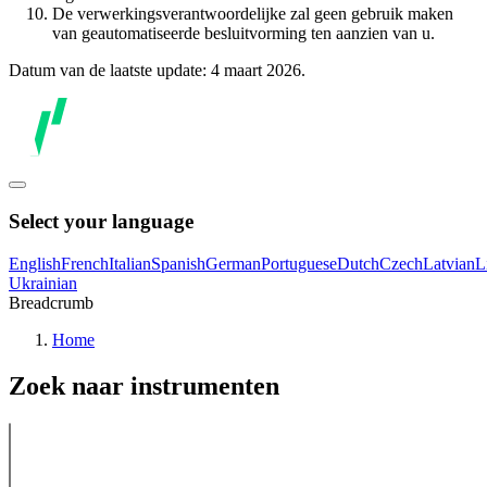
De verwerkingsverantwoordelijke zal geen gebruik maken
van geautomatiseerde besluitvorming ten aanzien van u.
Datum van de laatste update: 4 maart 2026.
Select your language
English
French
Italian
Spanish
German
Portuguese
Dutch
Czech
Latvian
L
Ukrainian
Breadcrumb
Home
Zoek naar instrumenten