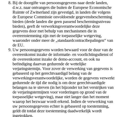
Bij de doorgifte van persoonsgegevens naar derde landen,
d.w.z. naar ontvangers die buiten de Europese Economische
Ruimte of Zwitserland zijn gevestigd, in landen die volgens
de Europese Commissie onvoldoende gegevensbescherming
bieden (derde landen die geen passend beschermingsniveau
bieden), geeft de verwerkingsverantwoordelijke deze
gegevens door met behulp van mechanismen die in
overeenstemming zijn met de toepasselijke wetgeving,
waaronder onder meer de „standaardcontractbepalingen“ van
de EU.
Uw persoonsgegevens worden bewaard voor de duur van de
overeenkomst inzake de informatie- en voorlichtingsdienst of
de overeenkomst inzake de demo-account, en ook na
beëindiging daarvan gedurende de wettelijke
verjaringstermijn. Voor zover de verwerking van gegevens is
gebaseerd op het gerechtvaardigd belang van de
verwerkingsverantwoordelijke, worden de gegevens verwerkt
gedurende de tijd die nodig is om deze gerechtvaardigde
belangen na te streven (in het bijzonder tot het verstrijken van
de verjaringstermijnen voor vorderingen op grond van de
toepasselijke wetgeving), maar niet langer dan het moment
waarop het bezwaar wordt erkend. Indien de verwerking van
uw persoonsgegevens echter is gebaseerd op toestemming,
geldt dit totdat deze toestemming daadwerkelijk wordt
ingetrokken.