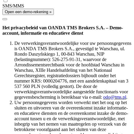
SMS/MMS
Open een demo-rekening »
Het privacybeleid van OANDA TMS Brokers S.A. – Demo-
account, informatie en educatieve dienst
De verwerkingsverantwoordelijke voor uw persoonsgegevens
is OANDA TMS Brokers S.A., gevestigd te Warschau, ul.
Rondo Daszyńskiego 1, 00-843 Warschau, NIP
(belastingnummer): 526-275-91-31, waarvoor de
Arrondissementsrechtbank voor de hoofdstad Warschau in
Warschau, XIIIe Handelsafdeling van het Nationaal
Gerechtsregister, registratiedossiers bijhoudt onder het
nummer KRS: 0000204776, met een aandelenkapitaal van 3
537 560 PLN (volledig gestort). De door de
verwerkingsverantwoordelijke aangestelde functionaris voor
gegevensbescherming is bereikbaar via e-mail:
odo@tms.pl
.
Uw persoonsgegevens worden verwerkt met het oog op het
sluiten en uitvoeren van de overeenkomst inzake informatie-
en educatieve diensten en de overeenkomst inzake de demo-
account tussen u en de verwerkingsverantwoordelijke, met
inbegrip van het nemen van maatregelen op verzoek van de
betrokkene voorafgaand aan het sluiten van deze