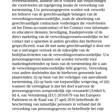
overeenkomsten, alsmede om te voldoen aan verplichtingen
die voortvloeien uit regelgeving inzake de verwerking van
toestemming. Uw persoonsgegevens worden ook verwerkt
ten behoeve van de gerechtvaardigde belangen van de
verwerkingsverantwoordelijke, zoals de uitoefening van
gerechtvaardigde contractuele vorderingen die voortvloeien
uit het Demo-accountcontract of het Contract voor informatie-
en educatieve diensten, beveiliging, fraudepreventie of de
direct marketing van de verwerkingsverantwoordelijke en het
contact met u opnemen in andere gevallen dan hierboven
gespecificeerd, waar dit met name gerechtvaardigd is door een
van u ontvangen verzoek en de reikwijdte van de
bedrijfsactiviteiten van de verwerkingsverantwoordelijke. Uw
persoonsgegevens kunnen ook worden verwerkt voor
marketingdoeleinden op basis van de toestemming die u aan
de verwerkingsverantwoordelijke hebt gegeven. Verwerking
voor andere doeleinden dan de hierboven genoemde kan
plaatsvinden: (i) op basis van het verkrijgen van aanvullende
toestemming, (ii) op basis van toepasselijke wetgeving, of (iii)
wanneer dit verenigbaar is met het doel waarvoor de
persoonsgegevens oorspronkelijk zijn verzameld (Artikel 6,
lid 4, van Verordening (EU) 2016/679 van het Europees
Parlement en de Raad van 27 april 2016 betreffende de
bescherming van natuurlijke personen in verband met de
verwerking van persoonsgegevens en betreffende het vrije