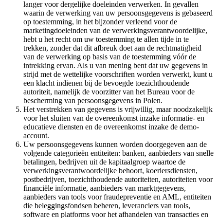
langer voor dergelijke doeleinden verwerken. In gevallen
waarin de verwerking van uw persoonsgegevens is gebaseerd
op toestemming, in het bijzonder verleend voor de
marketingdoeleinden van de verwerkingsverantwoordelijke,
hebt u het recht om uw toestemming te allen tijde in te
trekken, zonder dat dit afbreuk doet aan de rechtmatigheid
van de verwerking op basis van de toestemming vóór de
intrekking ervan. Als u van mening bent dat uw gegevens in
strijd met de wettelijke voorschriften worden verwerkt, kunt u
een klacht indienen bij de bevoegde toezichthoudende
autoriteit, namelijk de voorzitter van het Bureau voor de
bescherming van persoonsgegevens in Polen.
Het verstrekken van gegevens is vrijwillig, maar noodzakelijk
voor het sluiten van de overeenkomst inzake informatie- en
educatieve diensten en de overeenkomst inzake de demo-
account.
Uw persoonsgegevens kunnen worden doorgegeven aan de
volgende categorieën entiteiten: banken, aanbieders van snelle
betalingen, bedrijven uit de kapitaalgroep waartoe de
verwerkingsverantwoordelijke behoort, koeriersdiensten,
postbedrijven, toezichthoudende autoriteiten, autoriteiten voor
financiële informatie, aanbieders van marktgegevens,
aanbieders van tools voor fraudepreventie en AML, entiteiten
die beleggingsfondsen beheren, leveranciers van tools,
software en platforms voor het afhandelen van transacties en