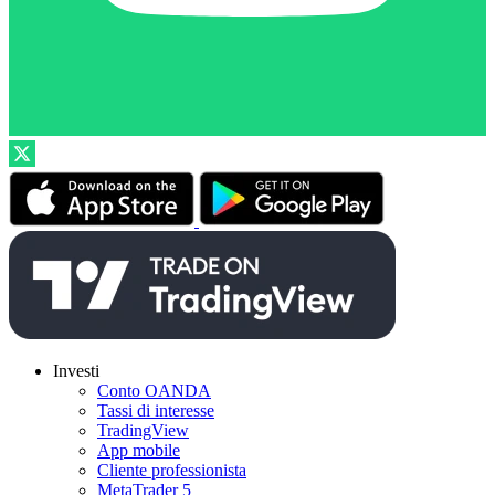
Investi
Conto OANDA
Tassi di interesse
TradingView
App mobile
Cliente professionista
MetaTrader 5