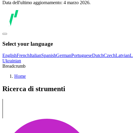
Data dell'ultimo aggiornamento: 4 marzo 2026.
Select your language
English
French
Italian
Spanish
German
Portuguese
Dutch
Czech
Latvian
L
Ukrainian
Breadcrumb
Home
Ricerca di strumenti