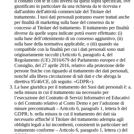
il contatto con te in casi diversi da quelli sopra specificati, ove
giustificato in particolare da una richiesta da te ricevuta e
dall'ambito dell'attività commerciale del Titolare del
trattamento. I tuoi dati personali potranno essere trattati anche
per finalità di marketing sulla base del consenso da te
concesso al Titolare del trattamento. Il trattamento per finalità
diverse da quelle sopra indicate potrà essere effettuato: (i)
sulla base dell’ottenimento di un consenso aggiuntivo, (ii)
sulla base della normativa applicabile, o (iii) quando sia
compatibile con la finalità per cui i dati personali sono stati
originariamente raccolti (Articolo 6, paragrafo 4, del
Regolamento (UE) 2016/679 del Parlamento europeo e del
Consiglio, del 27 aprile 2016, relativo alla protezione delle
persone fisiche con riguardo al trattamento dei dati personali,
nonché alla libera circolazione di tali dati e che abroga la
direttiva 95/46/CE, (di seguito: «GDPR»).
La base giuridica per il trattamento dei Suoi dati personali è: a.
nella misura in cui il trattamento sia necessario per
l’esecuzione del Contratto di Servizi Informativi ed Educativi
o del Contratto relativo al Conto Demo e per l’adozione di
misure precontrattuali – Articolo 6, paragrafo 1, lettera b del
GDPR; b. nella misura in cui il trattamento dei dati sia
necessario affinché il Titolare del trattamento adempia agli
obblighi legali a lui incombenti, consistenti in particolare nel
trattamento conforme – Articolo 6, paragrafo 1, lettera c) del