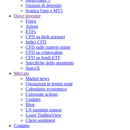
MetaTrader 5
Opzioni di deposito
Scarica l'app o MT5
Dove investire
Forex
Azioni
ETFs
CFD su titoli azionari
Indici CFD
CFD sulle materie prime
CFD su criptovalute
CFD su fondi ETF
Specifiche dello strumento
SpaceX
Mercato
Market news
Quotazioni in tempo reale
Calendario economico
Corporate actions
Updates
Blog
US earnings season
Learn TradingView
Client sentiment
Contatto