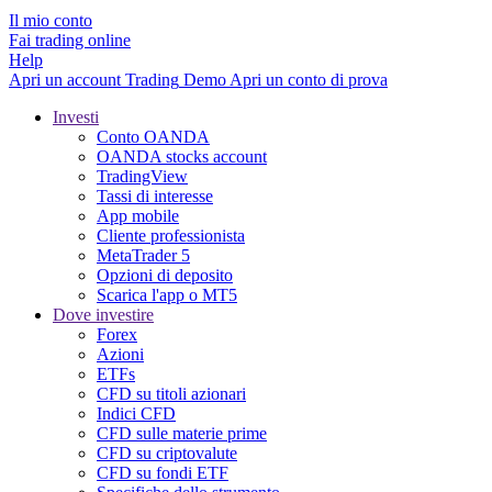
Il mio conto
Fai trading online
Help
Apri un account
Trading
Demo
Apri un conto di prova
Investi
Conto OANDA
OANDA stocks account
TradingView
Tassi di interesse
App mobile
Cliente professionista
MetaTrader 5
Opzioni di deposito
Scarica l'app o MT5
Dove investire
Forex
Azioni
ETFs
CFD su titoli azionari
Indici CFD
CFD sulle materie prime
CFD su criptovalute
CFD su fondi ETF