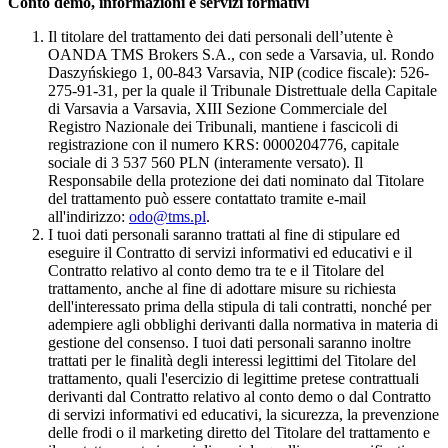
Conto demo, informazioni e servizi formativi
Il titolare del trattamento dei dati personali dell’utente è
OANDA TMS Brokers S.A., con sede a Varsavia, ul. Rondo
Daszyńskiego 1, 00-843 Varsavia, NIP (codice fiscale): 526-
275-91-31, per la quale il Tribunale Distrettuale della Capitale
di Varsavia a Varsavia, XIII Sezione Commerciale del
Registro Nazionale dei Tribunali, mantiene i fascicoli di
registrazione con il numero KRS: 0000204776, capitale
sociale di 3 537 560 PLN (interamente versato). Il
Responsabile della protezione dei dati nominato dal Titolare
del trattamento può essere contattato tramite e-mail
all'indirizzo:
odo@tms.pl
.
I tuoi dati personali saranno trattati al fine di stipulare ed
eseguire il Contratto di servizi informativi ed educativi e il
Contratto relativo al conto demo tra te e il Titolare del
trattamento, anche al fine di adottare misure su richiesta
dell'interessato prima della stipula di tali contratti, nonché per
adempiere agli obblighi derivanti dalla normativa in materia di
gestione del consenso. I tuoi dati personali saranno inoltre
trattati per le finalità degli interessi legittimi del Titolare del
trattamento, quali l'esercizio di legittime pretese contrattuali
derivanti dal Contratto relativo al conto demo o dal Contratto
di servizi informativi ed educativi, la sicurezza, la prevenzione
delle frodi o il marketing diretto del Titolare del trattamento e