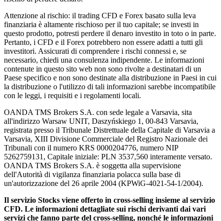
Attenzione al rischio: il trading CFD e Forex basato sulla leva
finanziaria è altamente rischioso per il tuo capitale; se investi in
questo prodotto, potresti perdere il denaro investito in toto o in parte.
Pertanto, i CFD e il Forex potrebbero non essere adatti a tutti gli
investitori. Assicurati di comprendere i rischi connessi e, se
necessario, chiedi una consulenza indipendente. Le informazioni
contenute in questo sito web non sono rivolte a destinatari di un
Paese specifico e non sono destinate alla distribuzione in Paesi in cui
la distribuzione o l'utilizzo di tali informazioni sarebbe incompatibile
con le leggi, i requisiti e i regolamenti locali.
OANDA TMS Brokers S.A. con sede legale a Varsavia, sita
all'indirizzo Warsaw UNIT, Daszyńskiego 1, 00-843 Varsavia,
registrata presso il Tribunale Distrettuale della Capitale di Varsavia a
Varsavia, XIII Divisione Commerciale del Registro Nazionale dei
Tribunali con il numero KRS 0000204776, numero NIP
5262759131, Capitale iniziale: PLN 3537,560 interamente versato.
OANDA TMS Brokers S.A. è soggetta alla supervisione
dell'Autorità di vigilanza finanziaria polacca sulla base di
un'autorizzazione del 26 aprile 2004 (KPWiG-4021-54-1/2004).
Il servizio Stocks viene offerto in cross-selling insieme al servizio
CFD. Le informazioni dettagliate sui rischi derivanti dai vari
servizi che fanno parte del cross-selling, nonché le informazioni