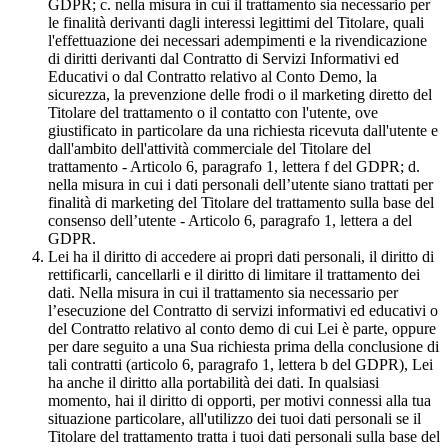
GDPR; c. nella misura in cui il trattamento sia necessario per
le finalità derivanti dagli interessi legittimi del Titolare, quali
l'effettuazione dei necessari adempimenti e la rivendicazione
di diritti derivanti dal Contratto di Servizi Informativi ed
Educativi o dal Contratto relativo al Conto Demo, la
sicurezza, la prevenzione delle frodi o il marketing diretto del
Titolare del trattamento o il contatto con l'utente, ove
giustificato in particolare da una richiesta ricevuta dall'utente e
dall'ambito dell'attività commerciale del Titolare del
trattamento - Articolo 6, paragrafo 1, lettera f del GDPR; d.
nella misura in cui i dati personali dell’utente siano trattati per
finalità di marketing del Titolare del trattamento sulla base del
consenso dell’utente - Articolo 6, paragrafo 1, lettera a del
GDPR.
Lei ha il diritto di accedere ai propri dati personali, il diritto di
rettificarli, cancellarli e il diritto di limitare il trattamento dei
dati. Nella misura in cui il trattamento sia necessario per
l’esecuzione del Contratto di servizi informativi ed educativi o
del Contratto relativo al conto demo di cui Lei è parte, oppure
per dare seguito a una Sua richiesta prima della conclusione di
tali contratti (articolo 6, paragrafo 1, lettera b del GDPR), Lei
ha anche il diritto alla portabilità dei dati. In qualsiasi
momento, hai il diritto di opporti, per motivi connessi alla tua
situazione particolare, all'utilizzo dei tuoi dati personali se il
Titolare del trattamento tratta i tuoi dati personali sulla base del