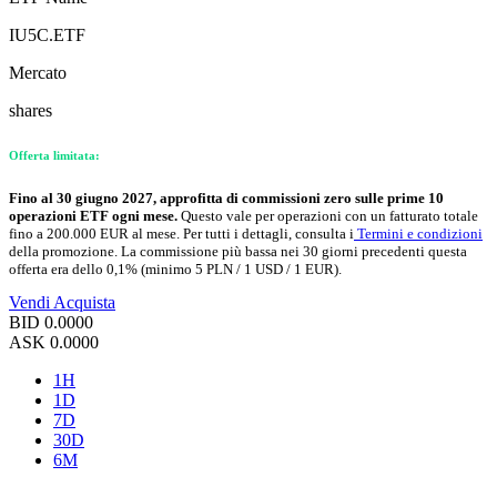
IU5C.ETF
Mercato
shares
Offerta limitata:
Fino al 30 giugno 2027, approfitta di commissioni zero sulle prime 10
operazioni ETF ogni mese.
Questo vale per operazioni con un fatturato totale
fino a 200.000 EUR al mese. Per tutti i dettagli, consulta i
Termini e condizioni
della promozione. La commissione più bassa nei 30 giorni precedenti questa
offerta era dello 0,1% (minimo 5 PLN / 1 USD / 1 EUR).
Vendi
Acquista
BID
0.0000
ASK
0.0000
1H
1D
7D
30D
6M