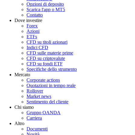
Opzioni di deposito
Scarica l'app o MT5
Contatto
Dove investire
Forex
Azioni
ETFs
CFD su titoli azionari
Indici CFD
CFD sulle materie prime
CFD su criptovalute
CFD su fondi ETF
Specifiche dello strumento
Mercato
Corporate actions
Quotazioni in tempo reale
Rollover
Market news
Sentimento del cliente
Chi siamo
Gruppo OANDA
Carriera
Altro
Documenti
Novità