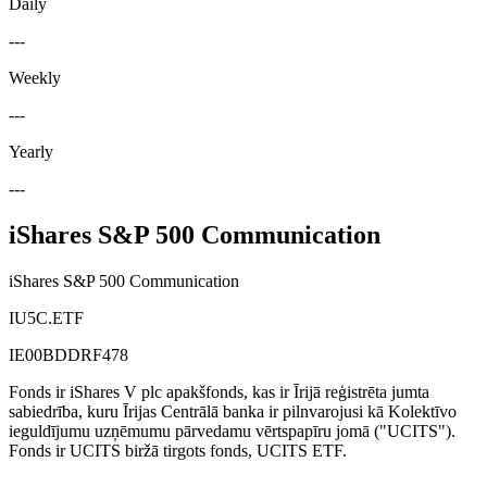
Daily
---
Weekly
---
Yearly
---
iShares S&P 500 Communication
iShares S&P 500 Communication
IU5C.ETF
IE00BDDRF478
Fonds ir iShares V plc apakšfonds, kas ir Īrijā reģistrēta jumta
sabiedrība, kuru Īrijas Centrālā banka ir pilnvarojusi kā Kolektīvo
ieguldījumu uzņēmumu pārvedamu vērtspapīru jomā ("UCITS").
Fonds ir UCITS biržā tirgots fonds, UCITS ETF.