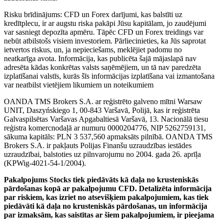
Risku brīdinājums: CFD un Forex darījumi, kas balstīti uz
kredītplecu, ir ar augstu riska pakāpi Jūsu kapitālam, jo zaudējumi
var sasniegt depozīta apmēru. Tāpēc CFD un Forex treidings var
nebūt atbilstošs visiem investoriem. Pārliecinieties, ka Jūs saprotat
ietvertos riskus, un, ja nepieciešams, meklējiet padomu no
neatkarīga avota. Informācija, kas publicēta šajā mājaslapā nav
adresēta kādas konkrētas valsts saņēmējiem, un tā nav paredzēta
izplatīšanai valstīs, kurās šīs informācijas izplatīšana vai izmantošana
var neatbilst vietējiem likumiem un noteikumiem
OANDA TMS Brokers S.A. ar reģistrēto galveno mītni Warsaw
UNIT, Daszyńskiego 1, 00-843 Varšavā, Polijā, kas ir reģistrēta
Galvaspilsētas Varšavas Apgabaltiesā Varšavā, 13. Nacionālā tiesu
reģistra komercnodaļā ar numuru 0000204776, NIP 5262759131,
sākuma kapitāls: PLN 3 537,560 apmaksāts pilnībā. OANDA TMS
Brokers S.A. ir pakļauts Polijas Finanšu uzraudzības iestādes
uzraudzībai, balstoties uz pilnvarojumu no 2004. gada 26. aprīļa
(KPWig-4021-54-1/2004).
Pakalpojums Stocks tiek piedāvāts kā daļa no krusteniskās
pārdošanas kopā ar pakalpojumu CFD. Detalizēta informācija
par riskiem, kas izriet no atsevišķiem pakalpojumiem, kas tiek
piedāvāti kā daļa no krusteniskās pārdošanas, un informācija
par izmaksām, kas saistītas ar šiem pakalpojumiem, ir pieejama