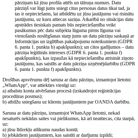
pārziņam kā jūsu profila attēls un tālruņa numurs. Datu
pārziņš var lūgt jums sniegt citus personas datus tikai tad, ja
tas ir nepieciešams, lai atbildētu uz jūsu jautājumu vai risinātu
jautājumu, uz kuru attiecas saziņa. Atkarībā no situācijas datu
apstrādes tiesiskais pamats būs nepieciešamība veikt
pasākumus pēc datu subjekta lūguma pirms līguma vai
vienošanās noslēgšanas starp jums un datu pārziņu saskaņā ar
Informācijas un izglītības pakalpojumu noteikumiem (GDPR
6. panta 1. punkta b) apakšpunkts); un citos gadījumos – datu
pārziņa leģitīmās intereses (GDPR 6. panta 1. punkta f)
apakšpunkts), kas izpaužas kā nepieciešamība atrisināt ziņoto
jautājumu, kas saistīts ar datu pārziņa uzņēmējdarbību (GDPR
6. panta 1. punkta f) apakšpunkts).
Drošības apsvērumu dēļ saruna ar datu pārziņu, izmantojot lietotni
„WhatsApp“, var attiekties vienīgi uz:
a) atbalstu konta atvēršanas procesā (izskaidrojot reģistrācijas
procedūras posmus);
b) atbilžu sniegšanu uz klientu jautājumiem par OANDA darbību.
Saruna ar datu pārziņu, izmantojot WhatsApp lietotni, nekad
nesaturēs nekādas saites vai pielikumus, kā arī neattiecas, cita starpā,
uz:
a) jūsu līdzekļu atlikumu naudas kontā;
b) jebkādiem jautājumiem, kas saistīti ar darījumu izpildi;