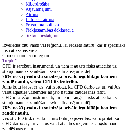
Kiberdrošība
Atjauninājumi
Atruna
Juridiska atruna
Privātuma politika
Piekļūstamības deklarācija
Sīkfailu iestatījumi
Izvēlieties citu valsti vai reģionu, lai redzētu saturu, kas ir specifisks
jūsu atrašanās vietai.
Choose country or region
Turpināt
CFD ir sarežģīti instrumenti, un tiem ir augsts risks attiecībā uz
strauju naudas zaudēšanu sviras finansējuma dēļ.
76% no šā produktu sniedzēja privāto ieguldītāju kontiem
zaudē naudu, veicot CFD tirdzniecību.
Jums būtu jāapsver tas, vai izprotat, kā CFD darbojas, un vai Jūs
varat atļauties uzņemties augsto naudas zaudēšanas risku.
CFD ir sarežģīti instrumenti, un tiem ir augsts risks attiecībā uz
strauju naudas zaudēšanu sviras finansējuma dēļ.
76% no šā produktu sniedzēja privāto ieguldītāju kontiem
zaudē naudu,
veicot CFD tirdzniecību. Jums būtu jāapsver tas, vai izprotat, kā
CFD darbojas, un vai Jūs varat atļauties uzņemties augsto naudas
zaudēšanas risku.