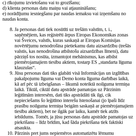
c) rīkojumu izvietošanu vai to grozīšanu;
d) klienta personas datu maiņu vai atjaunināšanu;
e) norādījumu iesniegšanu par naudas iemaksu vai izņemšanu no
naudas konta.
Ja personas dati tiek nosūtīti uz trešām valstīm, t. i.,
saņēmējiem, kas reģistrēti ārpus Eiropas Ekonomikas zonas
vai Šveices, valstīs, kuras saskaņā ar Eiropas Komisijas
novērtējumu nenodrošina pietiekamu datu aizsardzību (trešās
valstis, kas nenodrošina atbilstošu aizsardzības līmeni), datu
pārziņš tos nosūta, izmantojot mehānismus, kas atbilst
piemērojamajiem tiesību aktiem, tostarp ES „standarta līguma
klauzulas“.
Jūsu personas dati tiks glabāti visā Informācijas un izglītības
pakalpojumu līguma vai Demo konta līguma darbības laikā,
kā arī pēc tā izbeigšanas – likumā noteiktā noilguma termiņa
laikā. Tiktāl, ciktāl datu apstrāde pamatojas uz Pārzinim
leģitīmām interesēm, dati tiks apstrādāti tik ilgi, cik
nepieciešams šo leģitīmo interešu īstenošanai (jo īpaši līdz
prasību noilguma termiņa beigām saskaņā ar piemērojamajiem
tiesību aktiem), bet ne ilgāk par laiku, kamēr tiek atzīts
iebildums. Tomēr, ja jūsu personas datu apstrāde pamatojas uz
piekrišanu – līdz brīdim, kad šāda piekrišana tiek faktiski
atsaukta.
Pārzinis pret jums nepiemēros automatizētu lēmumu