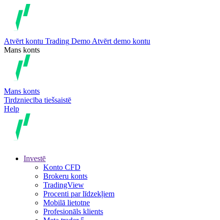
Atvērt kontu
Trading
Demo
Atvērt demo kontu
Mans konts
Mans konts
Tirdzniecība tiešsaistē
Help
Investē
Konto CFD
Brokeru konts
TradingView
Procenti par līdzekļiem
Mobilā lietotne
Profesionāls klients