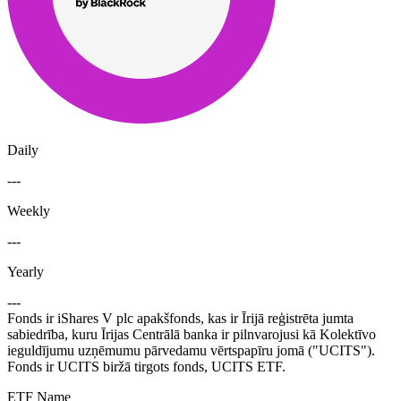
Daily
---
Weekly
---
Yearly
---
Fonds ir iShares V plc apakšfonds, kas ir Īrijā reģistrēta jumta
sabiedrība, kuru Īrijas Centrālā banka ir pilnvarojusi kā Kolektīvo
ieguldījumu uzņēmumu pārvedamu vērtspapīru jomā ("UCITS").
Fonds ir UCITS biržā tirgots fonds, UCITS ETF.
ETF Name