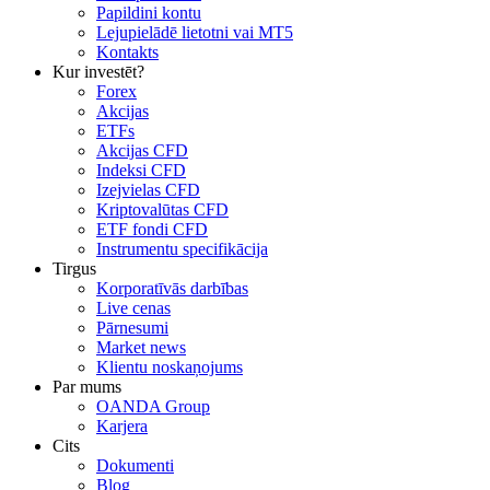
Papildini kontu
Lejupielādē lietotni vai MT5
Kontakts
Kur investēt?
Forex
Akcijas
ETFs
Akcijas CFD
Indeksi CFD
Izejvielas CFD
Kriptovalūtas CFD
ETF fondi CFD
Instrumentu specifikācija
Tirgus
Korporatīvās darbības
Live cenas
Pārnesumi
Market news
Klientu noskaņojums
Par mums
OANDA Group
Karjera
Cits
Dokumenti
Blog