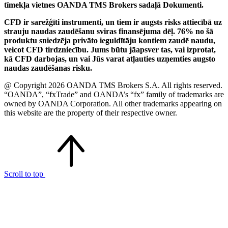
tīmekļa vietnes OANDA TMS Brokers sadaļā Dokumenti.
CFD ir sarežģīti instrumenti, un tiem ir augsts risks attiecībā uz
strauju naudas zaudēšanu sviras finansējuma dēļ. 76% no šā
produktu sniedzēja privāto ieguldītāju kontiem zaudē naudu,
veicot CFD tirdzniecību. Jums būtu jāapsver tas, vai izprotat,
kā CFD darbojas, un vai Jūs varat atļauties uzņemties augsto
naudas zaudēšanas risku.
@ Copyright 2026 OANDA TMS Brokers S.A. All rights reserved.
“OANDA”, “fxTrade” and OANDA’s “fx” family of trademarks are
owned by OANDA Corporation. All other trademarks appearing on
this website are the property of their respective owner.
Scroll to top