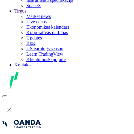
Instrumentu specifikācija
SpaceX
Tirgus
Market news
Live cenas
Ekonomikas kalendārs
Korporatīvās darbības
Updates
Blog
US earnings season
Learn TradingView
Klientu noskaņojums
Kontakts