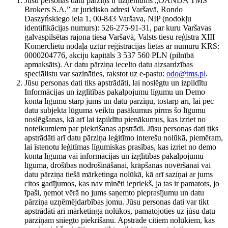
Jūsu personas datu pārziņš ir uzņēmums „OANDA TMS
Brokers S.A.” ar juridisko adresi Varšavā, Rondo
Daszyńskiego iela 1, 00-843 Varšava, NIP (nodokļu
identifikācijas numurs): 526-275-91-31, par kuru Varšavas
galvaspilsētas rajona tiesa Varšavā, Valsts tiesu reģistra XIII
Komerclietu nodaļa uztur reģistrācijas lietas ar numuru KRS:
0000204776, akciju kapitāls 3 537 560 PLN (pilnībā
apmaksāts). Ar datu pārziņa iecelto datu aizsardzības
speciālistu var sazināties, rakstot uz e-pastu:
odo@tms.pl
.
Jūsu personas dati tiks apstrādāti, lai noslēgtu un izpildītu
Informācijas un izglītības pakalpojumu līgumu un Demo
konta līgumu starp jums un datu pārziņu, tostarp arī, lai pēc
datu subjekta lūguma veiktu pasākumus pirms šo līgumu
noslēgšanas, kā arī lai izpildītu pienākumus, kas izriet no
noteikumiem par piekrišanas apstrādi. Jūsu personas dati tiks
apstrādāti arī datu pārziņa leģitīmo interešu nolūkā, piemēram,
lai īstenotu leģitīmas līgumiskas prasības, kas izriet no demo
konta līguma vai informācijas un izglītības pakalpojumu
līguma, drošības nodrošināšanai, krāpšanas novēršanai vai
datu pārziņa tiešā mārketinga nolūkā, kā arī saziņai ar jums
citos gadījumos, kas nav minēti iepriekš, ja tas ir pamatots, jo
īpaši, ņemot vērā no jums saņemto pieprasījumu un datu
pārziņa uzņēmējdarbības jomu. Jūsu personas dati var tikt
apstrādāti arī mārketinga nolūkos, pamatojoties uz jūsu datu
pārziņam sniegto piekrišanu. Apstrāde citiem nolūkiem, kas