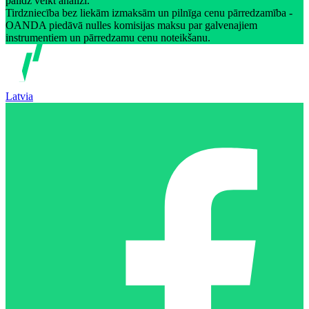
palīdz veikt analīzi.
Tirdzniecība bez liekām izmaksām un pilnīga cenu pārredzamība -
OANDA piedāvā nulles komisijas maksu par galvenajiem
instrumentiem un pārredzamu cenu noteikšanu.
Latvia