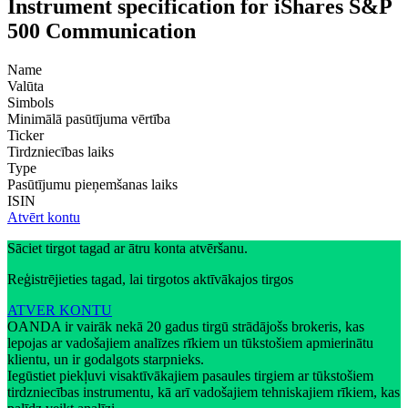
Instrument specification for iShares S&P
500 Communication
Name
Valūta
Simbols
Minimālā pasūtījuma vērtība
Ticker
Tirdzniecības laiks
Type
Pasūtījumu pieņemšanas laiks
ISIN
Atvērt kontu
Sāciet tirgot tagad ar ātru konta atvēršanu.
Reģistrējieties tagad, lai tirgotos aktīvākajos tirgos
ATVER KONTU
OANDA ir vairāk nekā 20 gadus tirgū strādājošs brokeris, kas
lepojas ar vadošajiem analīzes rīkiem un tūkstošiem apmierinātu
klientu, un ir godalgots starpnieks.
Iegūstiet piekļuvi visaktīvākajiem pasaules tirgiem ar tūkstošiem
tirdzniecības instrumentu, kā arī vadošajiem tehniskajiem rīkiem, kas