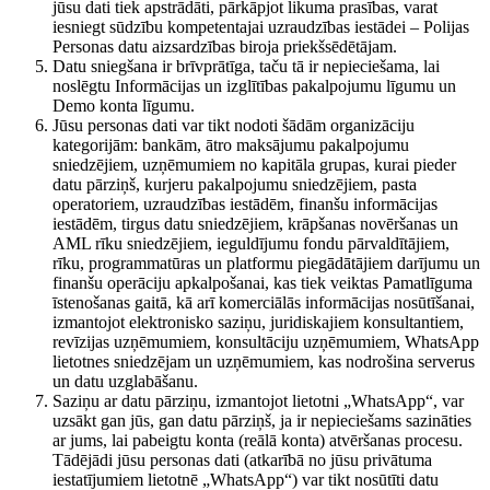
jūsu dati tiek apstrādāti, pārkāpjot likuma prasības, varat
iesniegt sūdzību kompetentajai uzraudzības iestādei – Polijas
Personas datu aizsardzības biroja priekšsēdētājam.
Datu sniegšana ir brīvprātīga, taču tā ir nepieciešama, lai
noslēgtu Informācijas un izglītības pakalpojumu līgumu un
Demo konta līgumu.
Jūsu personas dati var tikt nodoti šādām organizāciju
kategorijām: bankām, ātro maksājumu pakalpojumu
sniedzējiem, uzņēmumiem no kapitāla grupas, kurai pieder
datu pārziņš, kurjeru pakalpojumu sniedzējiem, pasta
operatoriem, uzraudzības iestādēm, finanšu informācijas
iestādēm, tirgus datu sniedzējiem, krāpšanas novēršanas un
AML rīku sniedzējiem, ieguldījumu fondu pārvaldītājiem,
rīku, programmatūras un platformu piegādātājiem darījumu un
finanšu operāciju apkalpošanai, kas tiek veiktas Pamatlīguma
īstenošanas gaitā, kā arī komerciālās informācijas nosūtīšanai,
izmantojot elektronisko saziņu, juridiskajiem konsultantiem,
revīzijas uzņēmumiem, konsultāciju uzņēmumiem, WhatsApp
lietotnes sniedzējam un uzņēmumiem, kas nodrošina serverus
un datu uzglabāšanu.
Saziņu ar datu pārziņu, izmantojot lietotni „WhatsApp“, var
uzsākt gan jūs, gan datu pārziņš, ja ir nepieciešams sazināties
ar jums, lai pabeigtu konta (reālā konta) atvēršanas procesu.
Tādējādi jūsu personas dati (atkarībā no jūsu privātuma
iestatījumiem lietotnē „WhatsApp“) var tikt nosūtīti datu