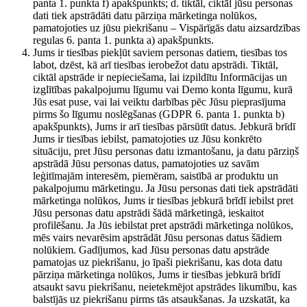
panta 1. punkta f) apakšpunkts; d. tiktāl, ciktāl jūsu personas
dati tiek apstrādāti datu pārziņa mārketinga nolūkos,
pamatojoties uz jūsu piekrišanu – Vispārīgās datu aizsardzības
regulas 6. panta 1. punkta a) apakšpunkts.
Jums ir tiesības piekļūt saviem personas datiem, tiesības tos
labot, dzēst, kā arī tiesības ierobežot datu apstrādi. Tiktāl,
ciktāl apstrāde ir nepieciešama, lai izpildītu Informācijas un
izglītības pakalpojumu līgumu vai Demo konta līgumu, kurā
Jūs esat puse, vai lai veiktu darbības pēc Jūsu pieprasījuma
pirms šo līgumu noslēgšanas (GDPR 6. panta 1. punkta b)
apakšpunkts), Jums ir arī tiesības pārsūtīt datus. Jebkurā brīdī
Jums ir tiesības iebilst, pamatojoties uz Jūsu konkrēto
situāciju, pret Jūsu personas datu izmantošanu, ja datu pārziņš
apstrādā Jūsu personas datus, pamatojoties uz savām
leģitīmajām interesēm, piemēram, saistībā ar produktu un
pakalpojumu mārketingu. Ja Jūsu personas dati tiek apstrādāti
mārketinga nolūkos, Jums ir tiesības jebkurā brīdī iebilst pret
Jūsu personas datu apstrādi šādā mārketingā, ieskaitot
profilēšanu. Ja Jūs iebilstat pret apstrādi mārketinga nolūkos,
mēs vairs nevarēsim apstrādāt Jūsu personas datus šādiem
nolūkiem. Gadījumos, kad Jūsu personas datu apstrāde
pamatojas uz piekrišanu, jo īpaši piekrišanu, kas dota datu
pārziņa mārketinga nolūkos, Jums ir tiesības jebkurā brīdī
atsaukt savu piekrišanu, neietekmējot apstrādes likumību, kas
balstījās uz piekrišanu pirms tās atsaukšanas. Ja uzskatāt, ka