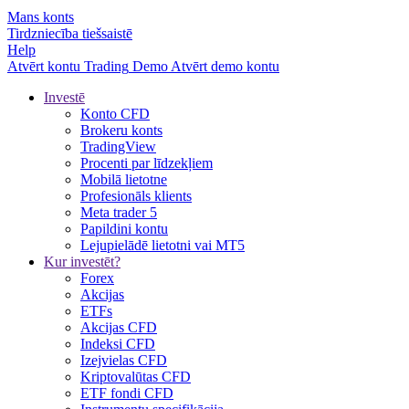
Mans konts
Tirdzniecība tiešsaistē
Help
Atvērt kontu
Trading
Demo
Atvērt demo kontu
Investē
Konto CFD
Brokeru konts
TradingView
Procenti par līdzekļiem
Mobilā lietotne
Profesionāls klients
Meta trader 5
Papildini kontu
Lejupielādē lietotni vai MT5
Kur investēt?
Forex
Akcijas
ETFs
Akcijas CFD
Indeksi CFD
Izejvielas CFD
Kriptovalūtas CFD
ETF fondi CFD