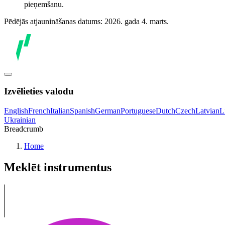
pieņemšanu.
Pēdējās atjaunināšanas datums: 2026. gada 4. marts.
Izvēlieties valodu
English
French
Italian
Spanish
German
Portuguese
Dutch
Czech
Latvian
L
Ukrainian
Breadcrumb
Home
Meklēt instrumentus