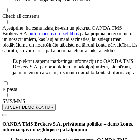
Check all consents
Apstiprinu, ka esmu izlasījis(-usi) un piekrītu OANDA TMS
Brokers S.A.
informācijas un izglītības
pakalpojuma noteikumiem
un nosacījumiem, kas ļauj ar mani sazināties, lai sniegtu man
piedāvājumu un nodrošinātu atbalstu pa tālruni konta pārvaldībai. Es
saprotu, ka varu no šī pakalpojuma jebkurā laikā atteikties.
Es piekrītu saņemt mārketinga informāciju no OANDA TMS
Brokers S.A. par produktiem un pakalpojumiem, piemēram,
jaunumiem un akcijām, uz manu norādīto kontaktinformāciju:
E-pasta
SMS/MMS
ATVĒRT DEMO KONTU »
OANDA TMS Brokers S.A. privātuma politika – demo konts,
informācijas un izglītojošie pakalpojumi