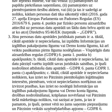
nav iepriekš minētie, var tikt veikta: (i) pamatojoties uz
papildu piekrišanas saņemšanu, (ii) pamatojoties uz
piemērojamiem tiesību aktiem, vai (iii) ja tas ir saderīgi ar
nolūku, kādam personas dati tika sākotnēji vākti (2016. gada
27. aprīļa Eiropas Parlamenta un Padomes Regulas (ES)
2016/679 6. panta 4. punkts par fizisko personu aizsardzību
attiecībā uz personas datu apstrādi un šādu datu brīvu apriti un
ar ko atceļ Direktīvu 95/46/EK (turpmāk – „GDPR”).
Jūsu personas datu apstrādes juridiskais pamats ir: a. tiktāl,
ciktāl apstrāde ir nepieciešama, lai izpildītu Informācijas un
izglītības pakalpojumu līgumu vai Demo konta līgumu, kā arī
veiktu pasākumus pirms līguma noslēgšanas – Vispārīgās datu
aizsardzības regulas (GDPR) 6. panta 1. punkta b)
apakšpunkts; b. tiktāl, ciktāl datu apstrāde ir nepieciešama, lai
datu pārziņš varētu izpildīt savas juridiskās saistības, jo īpaši
nodrošinot atbilstošu datu apstrādi – GDPR 6. panta GDPR 1.
panta c) apakšpunkts; c. tiktāl, ciktāl apstrāde ir nepieciešama
nolūkiem, kas izriet no Pārzinim piemītošajām leģitīmajām
interesēm, piemēram, veicot nepieciešamos norēķinus un
izvirzot prasības, kas izriet no noslēgtā Informācijas un
izglītības pakalpojumu līguma vai Demo konta līguma,
drošības nodrošināšanai, krāpšanas novēršanai vai Pārzinim
tiešā mārketinga nolūkos, vai saziņai ar jums, ja tas ir
pamatots, jo īpaši, ņemot vērā no jums saņemto pieprasījumu
un Pārzinim veiktās uzņēmējdarbības apjomu – GDPR 6.