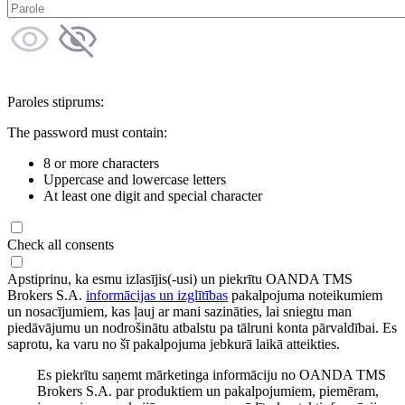
Paroles stiprums:
The password must contain:
8 or more characters
Uppercase and lowercase letters
At least one digit and special character
Check all consents
Apstiprinu, ka esmu izlasījis(-usi) un piekrītu OANDA TMS
Brokers S.A.
informācijas un izglītības
pakalpojuma noteikumiem
un nosacījumiem, kas ļauj ar mani sazināties, lai sniegtu man
piedāvājumu un nodrošinātu atbalstu pa tālruni konta pārvaldībai. Es
saprotu, ka varu no šī pakalpojuma jebkurā laikā atteikties.
Es piekrītu saņemt mārketinga informāciju no OANDA TMS
Brokers S.A. par produktiem un pakalpojumiem, piemēram,