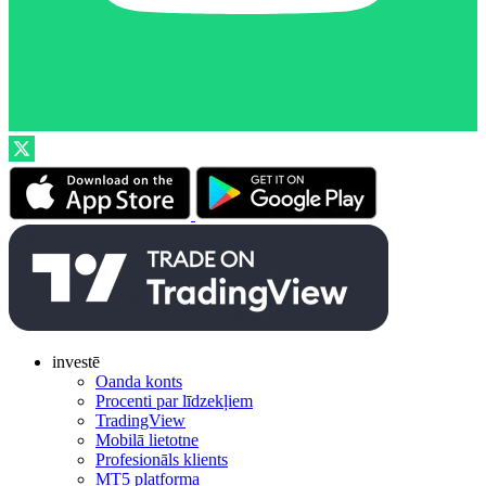
investē
Oanda konts
Procenti par līdzekļiem
TradingView
Mobilā lietotne
Profesionāls klients
MT5 platforma