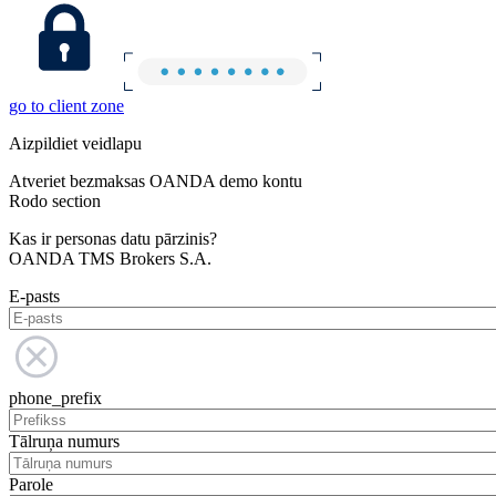
go to client zone
Aizpildiet veidlapu
Atveriet bezmaksas OANDA demo kontu
Rodo section
Kas ir personas datu pārzinis?
OANDA TMS Brokers S.A.
E-pasts
phone_prefix
Tālruņa numurs
Parole