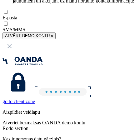
jaunumiem un akcijām, uz manu norādīto kontaktinformāciju:
E-pasta
SMS/MMS
ATVĒRT DEMO KONTU »
go to client zone
Aizpildiet veidlapu
Atveriet bezmaksas OANDA demo kontu
Rodo section
Kas ir personas datu pārzinis?