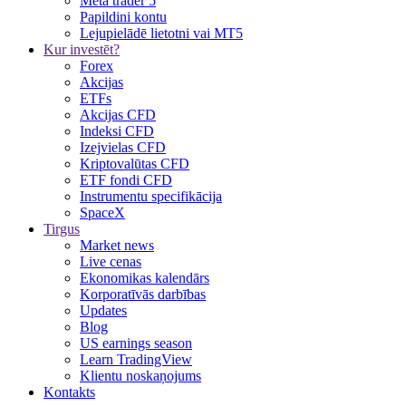
Meta trader 5
Papildini kontu
Lejupielādē lietotni vai MT5
Kur investēt?
Forex
Akcijas
ETFs
Akcijas CFD
Indeksi CFD
Izejvielas CFD
Kriptovalūtas CFD
ETF fondi CFD
Instrumentu specifikācija
SpaceX
Tirgus
Market news
Live cenas
Ekonomikas kalendārs
Korporatīvās darbības
Updates
Blog
US earnings season
Learn TradingView
Klientu noskaņojums
Kontakts