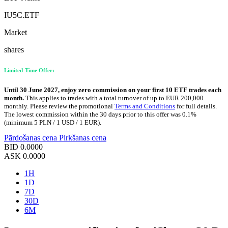
IU5C.ETF
Market
shares
Limited-Time Offer:
Until 30 June 2027, enjoy zero commission on your first 10 ETF trades each
month.
This applies to trades with a total turnover of up to EUR 200,000
monthly. Please review the promotional
Terms and Conditions
for full details.
The lowest commission within the 30 days prior to this offer was 0.1%
(minimum 5 PLN / 1 USD / 1 EUR).
Pārdošanas cena
Pirkšanas cena
BID
0.0000
ASK
0.0000
1H
1D
7D
30D
6M