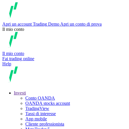
Apri un account
Trading
Demo
Apri un conto di prova
Il mio conto
Il mio conto
Fai trading online
Help
Investi
Conto OANDA
OANDA stocks account
TradingView
Tassi di interesse
App mobile
Cliente professionista