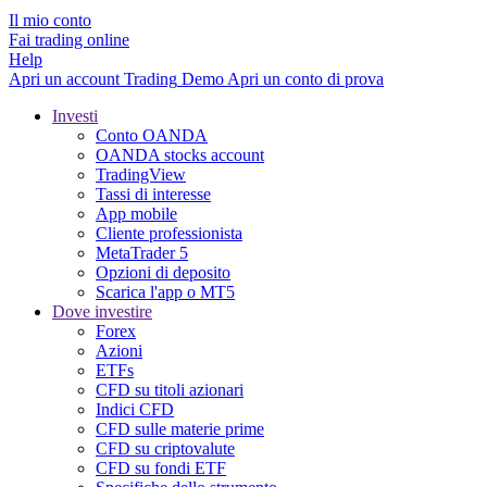
Il mio conto
Fai trading online
Help
Apri un account
Trading
Demo
Apri un conto di prova
Investi
Conto OANDA
OANDA stocks account
TradingView
Tassi di interesse
App mobile
Cliente professionista
MetaTrader 5
Opzioni di deposito
Scarica l'app o MT5
Dove investire
Forex
Azioni
ETFs
CFD su titoli azionari
Indici CFD
CFD sulle materie prime
CFD su criptovalute
CFD su fondi ETF