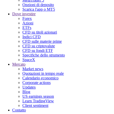
MetaTrader 5
Opzioni di deposito
Scarica l'app o MT5
Dove investire
Forex
Azioni
ETFs
CFD su titoli azionari
Indici CFD
CFD sulle materie prime
CFD su criptovalute
CFD su fondi ETF
Specifiche dello strumento
SpaceX
Mercato
Market news
Quotazioni in tempo reale
Calendario economico
Corporate actions
Updates
Blog
US earnings season
Learn TradingView
Client sentiment
Contatto