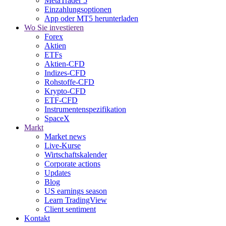
MetaTrader 5
Einzahlungsoptionen
App oder MT5 herunterladen
Wo Sie investieren
Forex
Aktien
ETFs
Aktien-CFD
Indizes-CFD
Rohstoffe-CFD
Krypto-CFD
ETF-CFD
Instrumentenspezifikation
SpaceX
Markt
Market news
Live-Kurse
Wirtschaftskalender
Corporate actions
Updates
Blog
US earnings season
Learn TradingView
Client sentiment
Kontakt