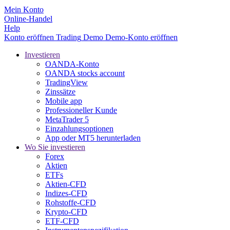
Mein Konto
Online-Handel
Help
Konto eröffnen
Trading
Demo
Demo-Konto eröffnen
Investieren
OANDA-Konto
OANDA stocks account
TradingView
Zinssätze
Mobile app
Professioneller Kunde
MetaTrader 5
Einzahlungsoptionen
App oder MT5 herunterladen
Wo Sie investieren
Forex
Aktien
ETFs
Aktien-CFD
Indizes-CFD
Rohstoffe-CFD
Krypto-CFD
ETF-CFD