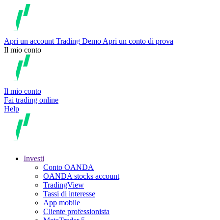
Apri un account
Trading
Demo
Apri un conto di prova
Il mio conto
Il mio conto
Fai trading online
Help
Investi
Conto OANDA
OANDA stocks account
TradingView
Tassi di interesse
App mobile
Cliente professionista