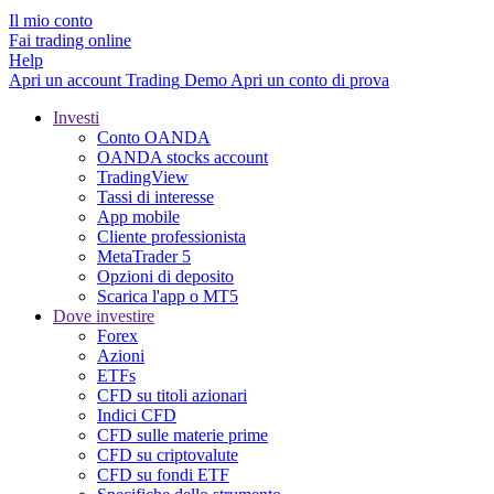
Il mio conto
Fai trading online
Help
Apri un account
Trading
Demo
Apri un conto di prova
Investi
Conto OANDA
OANDA stocks account
TradingView
Tassi di interesse
App mobile
Cliente professionista
MetaTrader 5
Opzioni di deposito
Scarica l'app o MT5
Dove investire
Forex
Azioni
ETFs
CFD su titoli azionari
Indici CFD
CFD sulle materie prime
CFD su criptovalute
CFD su fondi ETF