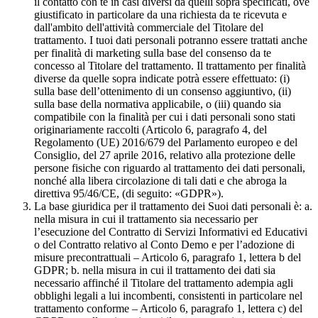
il contatto con te in casi diversi da quelli sopra specificati, ove
giustificato in particolare da una richiesta da te ricevuta e
dall'ambito dell'attività commerciale del Titolare del
trattamento. I tuoi dati personali potranno essere trattati anche
per finalità di marketing sulla base del consenso da te
concesso al Titolare del trattamento. Il trattamento per finalità
diverse da quelle sopra indicate potrà essere effettuato: (i)
sulla base dell’ottenimento di un consenso aggiuntivo, (ii)
sulla base della normativa applicabile, o (iii) quando sia
compatibile con la finalità per cui i dati personali sono stati
originariamente raccolti (Articolo 6, paragrafo 4, del
Regolamento (UE) 2016/679 del Parlamento europeo e del
Consiglio, del 27 aprile 2016, relativo alla protezione delle
persone fisiche con riguardo al trattamento dei dati personali,
nonché alla libera circolazione di tali dati e che abroga la
direttiva 95/46/CE, (di seguito: «GDPR»).
La base giuridica per il trattamento dei Suoi dati personali è: a.
nella misura in cui il trattamento sia necessario per
l’esecuzione del Contratto di Servizi Informativi ed Educativi
o del Contratto relativo al Conto Demo e per l’adozione di
misure precontrattuali – Articolo 6, paragrafo 1, lettera b del
GDPR; b. nella misura in cui il trattamento dei dati sia
necessario affinché il Titolare del trattamento adempia agli
obblighi legali a lui incombenti, consistenti in particolare nel
trattamento conforme – Articolo 6, paragrafo 1, lettera c) del