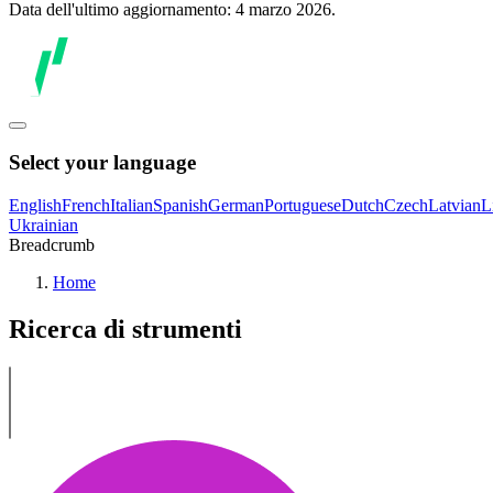
Data dell'ultimo aggiornamento: 4 marzo 2026.
Select your language
English
French
Italian
Spanish
German
Portuguese
Dutch
Czech
Latvian
L
Ukrainian
Breadcrumb
Home
Ricerca di strumenti