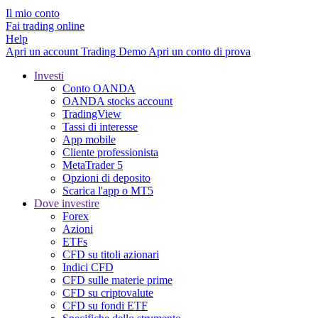
Il mio conto
Fai trading online
Help
Apri un account
Trading
Demo
Apri un conto di prova
Investi
Conto OANDA
OANDA stocks account
TradingView
Tassi di interesse
App mobile
Cliente professionista
MetaTrader 5
Opzioni di deposito
Scarica l'app o MT5
Dove investire
Forex
Azioni
ETFs
CFD su titoli azionari
Indici CFD
CFD sulle materie prime
CFD su criptovalute
CFD su fondi ETF