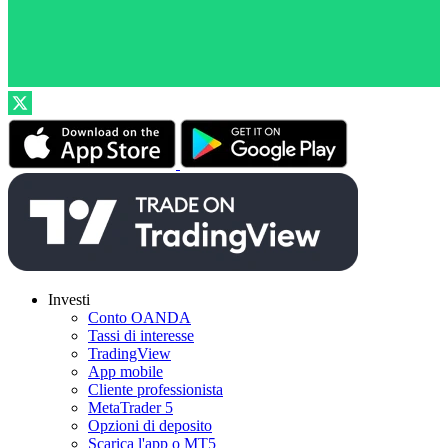
Investi
Conto OANDA
Tassi di interesse
TradingView
App mobile
Cliente professionista
MetaTrader 5
Opzioni di deposito
Scarica l'app o MT5