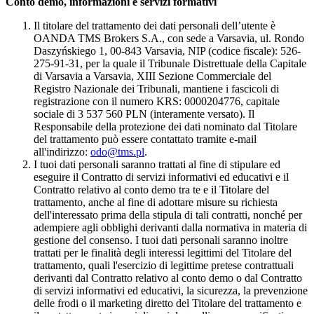
Conto demo, informazioni e servizi formativi
Il titolare del trattamento dei dati personali dell’utente è
OANDA TMS Brokers S.A., con sede a Varsavia, ul. Rondo
Daszyńskiego 1, 00-843 Varsavia, NIP (codice fiscale): 526-
275-91-31, per la quale il Tribunale Distrettuale della Capitale
di Varsavia a Varsavia, XIII Sezione Commerciale del
Registro Nazionale dei Tribunali, mantiene i fascicoli di
registrazione con il numero KRS: 0000204776, capitale
sociale di 3 537 560 PLN (interamente versato). Il
Responsabile della protezione dei dati nominato dal Titolare
del trattamento può essere contattato tramite e-mail
all'indirizzo:
odo@tms.pl
.
I tuoi dati personali saranno trattati al fine di stipulare ed
eseguire il Contratto di servizi informativi ed educativi e il
Contratto relativo al conto demo tra te e il Titolare del
trattamento, anche al fine di adottare misure su richiesta
dell'interessato prima della stipula di tali contratti, nonché per
adempiere agli obblighi derivanti dalla normativa in materia di
gestione del consenso. I tuoi dati personali saranno inoltre
trattati per le finalità degli interessi legittimi del Titolare del
trattamento, quali l'esercizio di legittime pretese contrattuali
derivanti dal Contratto relativo al conto demo o dal Contratto
di servizi informativi ed educativi, la sicurezza, la prevenzione
delle frodi o il marketing diretto del Titolare del trattamento e