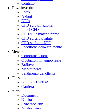
Contatto
Dove investire
Forex
Azioni
ETFs
CFD su titoli azionari
Indici CFD
CFD sulle materie prime
CFD su criptovalute
CFD su fondi ETF
Specifiche dello strumento
Mercato
Corporate actions
Quotazioni in tempo reale
Rollover
Market news
Sentimento del cliente
Chi siamo
Gruppo OANDA
Carriera
Altro
Documenti
Novità
Cybersecurity
Aggiornamenti