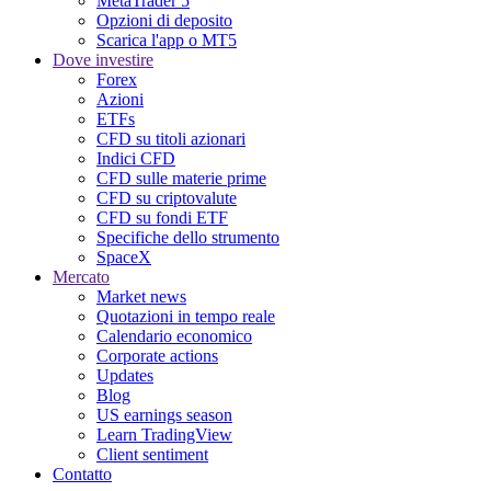
MetaTrader 5
Opzioni di deposito
Scarica l'app o MT5
Dove investire
Forex
Azioni
ETFs
CFD su titoli azionari
Indici CFD
CFD sulle materie prime
CFD su criptovalute
CFD su fondi ETF
Specifiche dello strumento
SpaceX
Mercato
Market news
Quotazioni in tempo reale
Calendario economico
Corporate actions
Updates
Blog
US earnings season
Learn TradingView
Client sentiment
Contatto