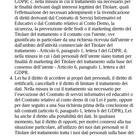
GDPR; c. nella misura in cui il trattamento sia necessario per
le finalità derivanti dagli interessi legittimi del Titolare, quali
l'effettuazione dei necessari adempimenti e la rivendicazione
di diritti derivanti dal Contratto di Servizi Informativi ed
Educativi o dal Contratto relativo al Conto Demo, la
sicurezza, la prevenzione delle frodi o il marketing diretto del
Titolare del trattamento o il contatto con l'utente, ove
giustificato in particolare da una richiesta ricevuta dall'utente e
dall'ambito dell'attività commerciale del Titolare del
trattamento - Articolo 6, paragrafo 1, lettera f del GDPR; d.
nella misura in cui i dati personali dell’utente siano trattati per
finalità di marketing del Titolare del trattamento sulla base del
consenso dell’utente - Articolo 6, paragrafo 1, lettera a del
GDPR.
Lei ha il diritto di accedere ai propri dati personali, il diritto di
rettificarli, cancellarli e il diritto di limitare il trattamento dei
dati. Nella misura in cui il trattamento sia necessario per
l’esecuzione del Contratto di servizi informativi ed educativi o
del Contratto relativo al conto demo di cui Lei è parte, oppure
per dare seguito a una Sua richiesta prima della conclusione di
tali contratti (articolo 6, paragrafo 1, lettera b del GDPR), Lei
ha anche il diritto alla portabilità dei dati. In qualsiasi
momento, hai il diritto di opporti, per motivi connessi alla tua
situazione particolare, all'utilizzo dei tuoi dati personali se il
Titolare del trattamento tratta i tuoi dati personali sulla base del