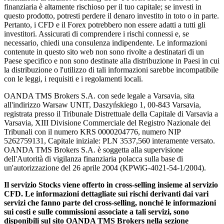
finanziaria è altamente rischioso per il tuo capitale; se investi in
questo prodotto, potresti perdere il denaro investito in toto o in parte.
Pertanto, i CFD e il Forex potrebbero non essere adatti a tutti gli
investitori. Assicurati di comprendere i rischi connessi e, se
necessario, chiedi una consulenza indipendente. Le informazioni
contenute in questo sito web non sono rivolte a destinatari di un
Paese specifico e non sono destinate alla distribuzione in Paesi in cui
la distribuzione o l'utilizzo di tali informazioni sarebbe incompatibile
con le leggi, i requisiti e i regolamenti locali.
OANDA TMS Brokers S.A. con sede legale a Varsavia, sita
all'indirizzo Warsaw UNIT, Daszyńskiego 1, 00-843 Varsavia,
registrata presso il Tribunale Distrettuale della Capitale di Varsavia a
Varsavia, XIII Divisione Commerciale del Registro Nazionale dei
Tribunali con il numero KRS 0000204776, numero NIP
5262759131, Capitale iniziale: PLN 3537,560 interamente versato.
OANDA TMS Brokers S.A. è soggetta alla supervisione
dell'Autorità di vigilanza finanziaria polacca sulla base di
un'autorizzazione del 26 aprile 2004 (KPWiG-4021-54-1/2004).
Il servizio Stocks viene offerto in cross-selling insieme al servizio
CFD. Le informazioni dettagliate sui rischi derivanti dai vari
servizi che fanno parte del cross-selling, nonché le informazioni
sui costi e sulle commissioni associate a tali servizi, sono
disponibili sul sito OANDA TMS Brokers nella sezione