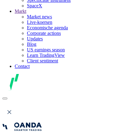
Specificatie instrument
SpaceX
Markt
Market news
Live-koersen
Economische agenda
Corporate actions
Updates
Blog
US earnings season
Learn TradingView
Client sentiment
Contact