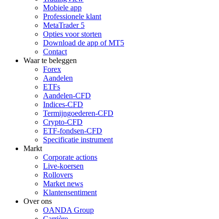
Mobiele app
Professionele klant
MetaTrader 5
Opties voor storten
Download de app of MT5
Contact
Waar te beleggen
Forex
Aandelen
ETFs
Aandelen-CFD
Indices-CFD
Termijngoederen-CFD
Crypto-CFD
ETF-fondsen-CFD
Specificatie instrument
Markt
Corporate actions
Live-koersen
Rollovers
Market news
Klantensentiment
Over ons
OANDA Group
Carrière