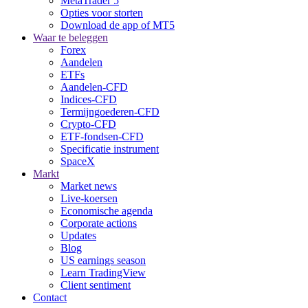
MetaTrader 5
Opties voor storten
Download de app of MT5
Waar te beleggen
Forex
Aandelen
ETFs
Aandelen-CFD
Indices-CFD
Termijngoederen-CFD
Crypto-CFD
ETF-fondsen-CFD
Specificatie instrument
SpaceX
Markt
Market news
Live-koersen
Economische agenda
Corporate actions
Updates
Blog
US earnings season
Learn TradingView
Client sentiment
Contact