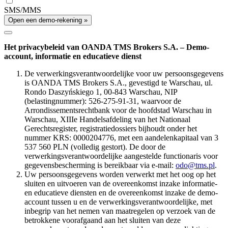
SMS/MMS
Open een demo-rekening »
Het privacybeleid van OANDA TMS Brokers S.A. – Demo-
account, informatie en educatieve dienst
De verwerkingsverantwoordelijke voor uw persoonsgegevens
is OANDA TMS Brokers S.A., gevestigd te Warschau, ul.
Rondo Daszyńskiego 1, 00-843 Warschau, NIP
(belastingnummer): 526-275-91-31, waarvoor de
Arrondissementsrechtbank voor de hoofdstad Warschau in
Warschau, XIIIe Handelsafdeling van het Nationaal
Gerechtsregister, registratiedossiers bijhoudt onder het
nummer KRS: 0000204776, met een aandelenkapitaal van 3
537 560 PLN (volledig gestort). De door de
verwerkingsverantwoordelijke aangestelde functionaris voor
gegevensbescherming is bereikbaar via e-mail:
odo@tms.pl
.
Uw persoonsgegevens worden verwerkt met het oog op het
sluiten en uitvoeren van de overeenkomst inzake informatie-
en educatieve diensten en de overeenkomst inzake de demo-
account tussen u en de verwerkingsverantwoordelijke, met
inbegrip van het nemen van maatregelen op verzoek van de
betrokkene voorafgaand aan het sluiten van deze