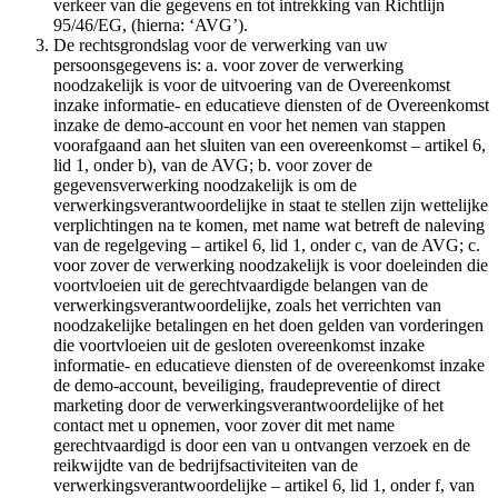
verkeer van die gegevens en tot intrekking van Richtlijn
95/46/EG, (hierna: ‘AVG’).
De rechtsgrondslag voor de verwerking van uw
persoonsgegevens is: a. voor zover de verwerking
noodzakelijk is voor de uitvoering van de Overeenkomst
inzake informatie- en educatieve diensten of de Overeenkomst
inzake de demo-account en voor het nemen van stappen
voorafgaand aan het sluiten van een overeenkomst – artikel 6,
lid 1, onder b), van de AVG; b. voor zover de
gegevensverwerking noodzakelijk is om de
verwerkingsverantwoordelijke in staat te stellen zijn wettelijke
verplichtingen na te komen, met name wat betreft de naleving
van de regelgeving – artikel 6, lid 1, onder c, van de AVG; c.
voor zover de verwerking noodzakelijk is voor doeleinden die
voortvloeien uit de gerechtvaardigde belangen van de
verwerkingsverantwoordelijke, zoals het verrichten van
noodzakelijke betalingen en het doen gelden van vorderingen
die voortvloeien uit de gesloten overeenkomst inzake
informatie- en educatieve diensten of de overeenkomst inzake
de demo-account, beveiliging, fraudepreventie of direct
marketing door de verwerkingsverantwoordelijke of het
contact met u opnemen, voor zover dit met name
gerechtvaardigd is door een van u ontvangen verzoek en de
reikwijdte van de bedrijfsactiviteiten van de
verwerkingsverantwoordelijke – artikel 6, lid 1, onder f, van