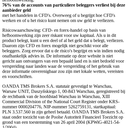
76% van de accounts van particuliere beleggers verliest bij deze
aanbieder geld
met het handelen in CFD's. Overweeg of u begrijpt hoe CFD's
werken en of u het risico kunt nemen om uw geld te verliezen.
Risicowaarschuwing: CFD- en forex-handel op basis van
hefboomwerking zijn zeer riskant voor uw kapitaal. Als u in dit
product belegt, kunt u een deel of al het geld dat u belegt, verliezen.
Daarom zijn CFD en forex mogelijk niet geschikt voor alle
beleggers. Zorg ervoor dat u de risico's begrijpt en win indien nodig
onafhankelijk advies in. De informatie op deze website is niet
gericht aan ontvangers van een bepaald land en is niet bedoeld voor
verspreiding naar landen waar de verspreiding of het gebruik van
deze informatie onverenigbaar zou zijn met lokale wetten, vereisten
en voorschriften.
OANDA TMS Brokers S.A. statutair gevestigd te Warschau,
Warsaw UNIT, Daszyńskiego 1, 00-843 Warschau, geregistreerd bij
de rechtbank van de hoofdstad Warschau in Warschau, XIII
Commercial Division of the National Court Register onder KRS-
nummer 0000204776, NIP-nummer 5262759131, startkapitaal:
PLN 3.537.560 in zijn geheel betaald. OANDA TMS Brokers S.A.
staat onder toezicht van de Poolse Autoriteit Financieel Toezicht op
grond van een toestemming van 26 april 2004 (KPWiG-4021-54-
1/2004).