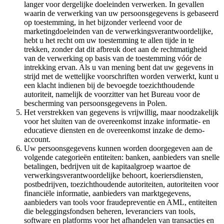
langer voor dergelijke doeleinden verwerken. In gevallen
waarin de verwerking van uw persoonsgegevens is gebaseerd
op toestemming, in het bijzonder verleend voor de
marketingdoeleinden van de verwerkingsverantwoordelijke,
hebt u het recht om uw toestemming te allen tijde in te
trekken, zonder dat dit afbreuk doet aan de rechtmatigheid
van de verwerking op basis van de toestemming vóór de
intrekking ervan. Als u van mening bent dat uw gegevens in
strijd met de wettelijke voorschriften worden verwerkt, kunt u
een klacht indienen bij de bevoegde toezichthoudende
autoriteit, namelijk de voorzitter van het Bureau voor de
bescherming van persoonsgegevens in Polen.
Het verstrekken van gegevens is vrijwillig, maar noodzakelijk
voor het sluiten van de overeenkomst inzake informatie- en
educatieve diensten en de overeenkomst inzake de demo-
account.
Uw persoonsgegevens kunnen worden doorgegeven aan de
volgende categorieën entiteiten: banken, aanbieders van snelle
betalingen, bedrijven uit de kapitaalgroep waartoe de
verwerkingsverantwoordelijke behoort, koeriersdiensten,
postbedrijven, toezichthoudende autoriteiten, autoriteiten voor
financiële informatie, aanbieders van marktgegevens,
aanbieders van tools voor fraudepreventie en AML, entiteiten
die beleggingsfondsen beheren, leveranciers van tools,
software en platforms voor het afhandelen van transacties en