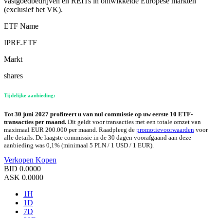
vastgoedbedrijven en REITs in ontwikkelde Europese markten
(exclusief het VK).
ETF Name
IPRE.ETF
Markt
shares
Tijdelijke aanbieding:
Tot 30 juni 2027 profiteert u van nul commissie op uw eerste 10 ETF-
transacties per maand.
Dit geldt voor transacties met een totale omzet van
maximaal EUR 200.000 per maand. Raadpleeg de
promotievoorwaarden
voor
alle details. De laagste commissie in de 30 dagen voorafgaand aan deze
aanbieding was 0,1% (minimaal 5 PLN / 1 USD / 1 EUR).
Verkopen
Kopen
BID
0.0000
ASK
0.0000
1H
1D
7D