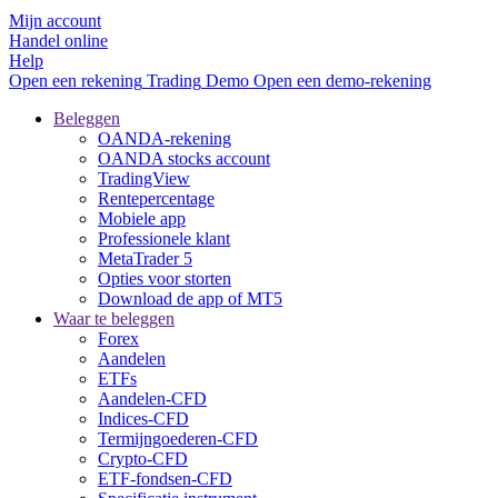
Mijn account
Handel online
Help
Open een rekening
Trading
Demo
Open een demo-rekening
Beleggen
OANDA-rekening
OANDA stocks account
TradingView
Rentepercentage
Mobiele app
Professionele klant
MetaTrader 5
Opties voor storten
Download de app of MT5
Waar te beleggen
Forex
Aandelen
ETFs
Aandelen-CFD
Indices-CFD
Termijngoederen-CFD
Crypto-CFD
ETF-fondsen-CFD