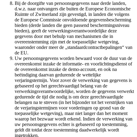
Bij de doorgifte van persoonsgegevens naar derde landen,
d.w.z. naar ontvangers die buiten de Europese Economische
Ruimte of Zwitserland zijn gevestigd, in landen die volgens
de Europese Commissie onvoldoende gegevensbescherming
bieden (derde landen die geen passend beschermingsniveau
bieden), geeft de verwerkingsverantwoordelijke deze
gegevens door met behulp van mechanismen die in
overeenstemming zijn met de toepasselijke wetgeving,
waaronder onder meer de „standaardcontractbepalingen“ van
de EU.
Uw persoonsgegevens worden bewaard voor de duur van de
overeenkomst inzake de informatie- en voorlichtingsdienst of
de overeenkomst inzake de demo-account, en ook na
beëindiging daarvan gedurende de wettelijke
verjaringstermijn. Voor zover de verwerking van gegevens is
gebaseerd op het gerechtvaardigd belang van de
verwerkingsverantwoordelijke, worden de gegevens verwerkt
gedurende de tijd die nodig is om deze gerechtvaardigde
belangen na te streven (in het bijzonder tot het verstrijken van
de verjaringstermijnen voor vorderingen op grond van de
toepasselijke wetgeving), maar niet langer dan het moment
waarop het bezwaar wordt erkend. Indien de verwerking van
uw persoonsgegevens echter is gebaseerd op toestemming,
geldt dit totdat deze toestemming daadwerkelijk wordt
ingetrokken.