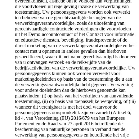
overeenkomsten, alsmede om te voldoen aan verplichtingen
die voortvloeien uit regelgeving inzake de verwerking van
toestemming. Uw persoonsgegevens worden ook verwerkt
ten behoeve van de gerechtvaardigde belangen van de
verwerkingsverantwoordelijke, zoals de uitoefening van
gerechtvaardigde contractuele vorderingen die voortvloeien
uit het Demo-accountcontract of het Contract voor informatie-
en educatieve diensten, beveiliging, fraudepreventie of de
direct marketing van de verwerkingsverantwoordelijke en het
contact met u opnemen in andere gevallen dan hierboven
gespecificeerd, waar dit met name gerechtvaardigd is door een
van u ontvangen verzoek en de reikwijdte van de
bedrijfsactiviteiten van de verwerkingsverantwoordelijke. Uw
persoonsgegevens kunnen ook worden verwerkt voor
marketingdoeleinden op basis van de toestemming die u aan
de verwerkingsverantwoordelijke hebt gegeven. Verwerking
voor andere doeleinden dan de hierboven genoemde kan
plaatsvinden: (i) op basis van het verkrijgen van aanvullende
toestemming, (ii) op basis van toepasselijke wetgeving, of (iii)
wanneer dit verenigbaar is met het doel waarvoor de
persoonsgegevens oorspronkelijk zijn verzameld (Artikel 6,
lid 4, van Verordening (EU) 2016/679 van het Europees
Parlement en de Raad van 27 april 2016 betreffende de
bescherming van natuurlijke personen in verband met de
verwerking van persoonsgegevens en betreffende het vrije