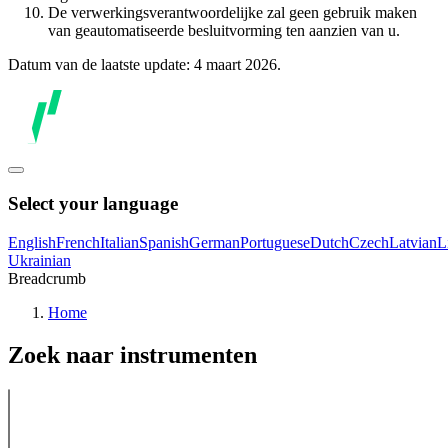
De verwerkingsverantwoordelijke zal geen gebruik maken
van geautomatiseerde besluitvorming ten aanzien van u.
Datum van de laatste update: 4 maart 2026.
Select your language
English
French
Italian
Spanish
German
Portuguese
Dutch
Czech
Latvian
L
Ukrainian
Breadcrumb
Home
Zoek naar instrumenten