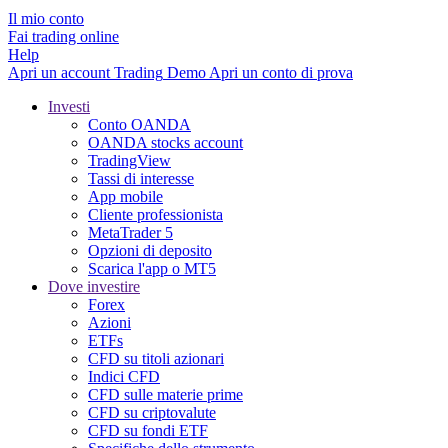
Il mio conto
Fai trading online
Help
Apri un account
Trading
Demo
Apri un conto di prova
Investi
Conto OANDA
OANDA stocks account
TradingView
Tassi di interesse
App mobile
Cliente professionista
MetaTrader 5
Opzioni di deposito
Scarica l'app o MT5
Dove investire
Forex
Azioni
ETFs
CFD su titoli azionari
Indici CFD
CFD sulle materie prime
CFD su criptovalute
CFD su fondi ETF