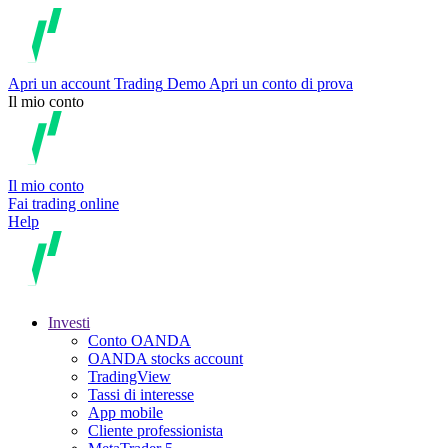
Apri un account
Trading
Demo
Apri un conto di prova
Il mio conto
Il mio conto
Fai trading online
Help
Investi
Conto OANDA
OANDA stocks account
TradingView
Tassi di interesse
App mobile
Cliente professionista