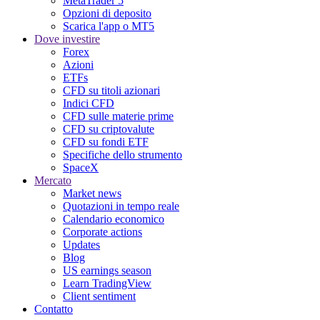
MetaTrader 5
Opzioni di deposito
Scarica l'app o MT5
Dove investire
Forex
Azioni
ETFs
CFD su titoli azionari
Indici CFD
CFD sulle materie prime
CFD su criptovalute
CFD su fondi ETF
Specifiche dello strumento
SpaceX
Mercato
Market news
Quotazioni in tempo reale
Calendario economico
Corporate actions
Updates
Blog
US earnings season
Learn TradingView
Client sentiment
Contatto