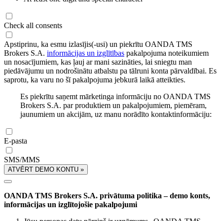
Check all consents
Apstiprinu, ka esmu izlasījis(-usi) un piekrītu OANDA TMS
Brokers S.A.
informācijas un izglītības
pakalpojuma noteikumiem
un nosacījumiem, kas ļauj ar mani sazināties, lai sniegtu man
piedāvājumu un nodrošinātu atbalstu pa tālruni konta pārvaldībai. Es
saprotu, ka varu no šī pakalpojuma jebkurā laikā atteikties.
Es piekrītu saņemt mārketinga informāciju no OANDA TMS
Brokers S.A. par produktiem un pakalpojumiem, piemēram,
jaunumiem un akcijām, uz manu norādīto kontaktinformāciju:
E-pasta
SMS/MMS
ATVĒRT DEMO KONTU »
OANDA TMS Brokers S.A. privātuma politika – demo konts,
informācijas un izglītojošie pakalpojumi