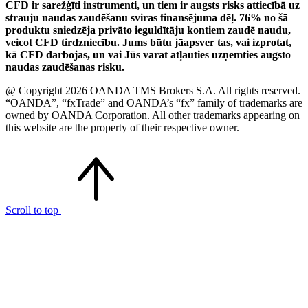
CFD ir sarežģīti instrumenti, un tiem ir augsts risks attiecībā uz
strauju naudas zaudēšanu sviras finansējuma dēļ. 76% no šā
produktu sniedzēja privāto ieguldītāju kontiem zaudē naudu,
veicot CFD tirdzniecību. Jums būtu jāapsver tas, vai izprotat,
kā CFD darbojas, un vai Jūs varat atļauties uzņemties augsto
naudas zaudēšanas risku.
@ Copyright 2026 OANDA TMS Brokers S.A. All rights reserved.
“OANDA”, “fxTrade” and OANDA’s “fx” family of trademarks are
owned by OANDA Corporation. All other trademarks appearing on
this website are the property of their respective owner.
Scroll to top