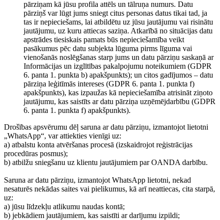
pārziņam kā jūsu profila attēls un tālruņa numurs. Datu
pārziņš var lūgt jums sniegt citus personas datus tikai tad, ja
tas ir nepieciešams, lai atbildētu uz jūsu jautājumu vai risinātu
jautājumu, uz kuru attiecas saziņa. Atkarībā no situācijas datu
apstrādes tiesiskais pamats būs nepieciešamība veikt
pasākumus pēc datu subjekta lūguma pirms līguma vai
vienošanās noslēgšanas starp jums un datu pārziņu saskaņā ar
Informācijas un izglītības pakalpojumu noteikumiem (GDPR
6. panta 1. punkta b) apakšpunkts); un citos gadījumos – datu
pārziņa leģitīmās intereses (GDPR 6. panta 1. punkta f)
apakšpunkts), kas izpaužas kā nepieciešamība atrisināt ziņoto
jautājumu, kas saistīts ar datu pārziņa uzņēmējdarbību (GDPR
6. panta 1. punkta f) apakšpunkts).
Drošības apsvērumu dēļ saruna ar datu pārziņu, izmantojot lietotni
„WhatsApp“, var attiekties vienīgi uz:
a) atbalstu konta atvēršanas procesā (izskaidrojot reģistrācijas
procedūras posmus);
b) atbilžu sniegšanu uz klientu jautājumiem par OANDA darbību.
Saruna ar datu pārziņu, izmantojot WhatsApp lietotni, nekad
nesaturēs nekādas saites vai pielikumus, kā arī neattiecas, cita starpā,
uz:
a) jūsu līdzekļu atlikumu naudas kontā;
b) jebkādiem jautājumiem, kas saistīti ar darījumu izpildi;