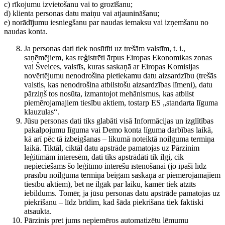
c) rīkojumu izvietošanu vai to grozīšanu;
d) klienta personas datu maiņu vai atjaunināšanu;
e) norādījumu iesniegšanu par naudas iemaksu vai izņemšanu no
naudas konta.
Ja personas dati tiek nosūtīti uz trešām valstīm, t. i.,
saņēmējiem, kas reģistrēti ārpus Eiropas Ekonomikas zonas
vai Šveices, valstīs, kuras saskaņā ar Eiropas Komisijas
novērtējumu nenodrošina pietiekamu datu aizsardzību (trešās
valstis, kas nenodrošina atbilstošu aizsardzības līmeni), datu
pārziņš tos nosūta, izmantojot mehānismus, kas atbilst
piemērojamajiem tiesību aktiem, tostarp ES „standarta līguma
klauzulas“.
Jūsu personas dati tiks glabāti visā Informācijas un izglītības
pakalpojumu līguma vai Demo konta līguma darbības laikā,
kā arī pēc tā izbeigšanas – likumā noteiktā noilguma termiņa
laikā. Tiktāl, ciktāl datu apstrāde pamatojas uz Pārzinim
leģitīmām interesēm, dati tiks apstrādāti tik ilgi, cik
nepieciešams šo leģitīmo interešu īstenošanai (jo īpaši līdz
prasību noilguma termiņa beigām saskaņā ar piemērojamajiem
tiesību aktiem), bet ne ilgāk par laiku, kamēr tiek atzīts
iebildums. Tomēr, ja jūsu personas datu apstrāde pamatojas uz
piekrišanu – līdz brīdim, kad šāda piekrišana tiek faktiski
atsaukta.
Pārzinis pret jums nepiemēros automatizētu lēmumu