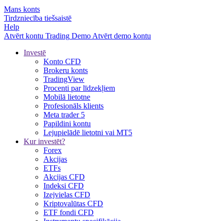
Mans konts
Tirdzniecība tiešsaistē
Help
Atvērt kontu
Trading
Demo
Atvērt demo kontu
Investē
Konto CFD
Brokeru konts
TradingView
Procenti par līdzekļiem
Mobilā lietotne
Profesionāls klients
Meta trader 5
Papildini kontu
Lejupielādē lietotni vai MT5
Kur investēt?
Forex
Akcijas
ETFs
Akcijas CFD
Indeksi CFD
Izejvielas CFD
Kriptovalūtas CFD
ETF fondi CFD