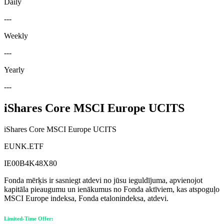
Daily
---
Weekly
---
Yearly
---
iShares Core MSCI Europe UCITS
iShares Core MSCI Europe UCITS
EUNK.ETF
IE00B4K48X80
Fonda mērķis ir sasniegt atdevi no jūsu ieguldījuma, apvienojot
kapitāla pieaugumu un ienākumus no Fonda aktīviem, kas atspoguļo
MSCI Europe indeksa, Fonda etalonindeksa, atdevi.
Limited-Time Offer: