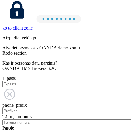
go to client zone
Aizpildiet veidlapu
Atveriet bezmaksas OANDA demo kontu
Rodo section
Kas ir personas datu pārzinis?
OANDA TMS Brokers S.A.
E-pasts
phone_prefix
Tālruņa numurs
Parole