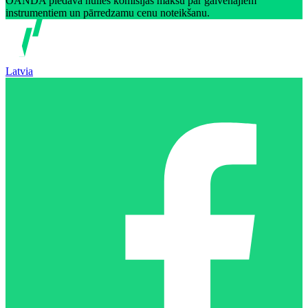
OANDA piedāvā nulles komisijas maksu par galvenajiem
instrumentiem un pārredzamu cenu noteikšanu.
Latvia