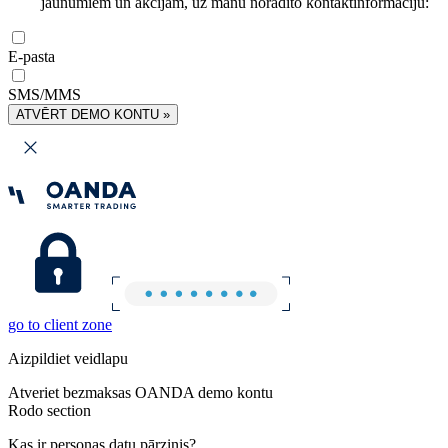
jaunumiem un akcijām, uz manu norādīto kontaktinformāciju:
E-pasta
SMS/MMS
ATVĒRT DEMO KONTU »
go to client zone
Aizpildiet veidlapu
Atveriet bezmaksas OANDA demo kontu
Rodo section
Kas ir personas datu pārzinis?