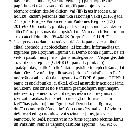
nav iepriekš minētie, var tikt veikta: (i) pamatojoties uz
papildu piekrišanas saņemšanu, (ii) pamatojoties uz
piemērojamiem tiesību aktiem, vai (iii) ja tas ir saderīgi ar
nolūku, kādam personas dati tika sākotnēji vākti (2016. gada
27. aprīļa Eiropas Parlamenta un Padomes Regulas (ES)
2016/679 6. panta 4. punkts par fizisko personu aizsardzību
attiecībā uz personas datu apstrādi un šādu datu brīvu apriti un
ar ko atceļ Direktīvu 95/46/EK (turpmāk – „GDPR”).
Jūsu personas datu apstrādes juridiskais pamats ir: a. tiktāl,
ciktāl apstrāde ir nepieciešama, lai izpildītu Informācijas un
izglītības pakalpojumu līgumu vai Demo konta līgumu, kā arī
veiktu pasākumus pirms līguma noslēgšanas – Vispārīgās datu
aizsardzības regulas (GDPR) 6. panta 1. punkta b)
apakšpunkts; b. tiktāl, ciktāl datu apstrāde ir nepieciešama, lai
datu pārziņš varētu izpildīt savas juridiskās saistības, jo īpaši
nodrošinot atbilstošu datu apstrādi – GDPR 6. panta GDPR 1.
panta c) apakšpunkts; c. tiktāl, ciktāl apstrāde ir nepieciešama
nolūkiem, kas izriet no Pārzinim piemītošajām leģitīmajām
interesēm, piemēram, veicot nepieciešamos norēķinus un
izvirzot prasības, kas izriet no noslēgtā Informācijas un
izglītības pakalpojumu līguma vai Demo konta līguma,
drošības nodrošināšanai, krāpšanas novēršanai vai Pārzinim
tiešā mārketinga nolūkos, vai saziņai ar jums, ja tas ir
pamatots, jo īpaši, ņemot vērā no jums saņemto pieprasījumu
un Pārzinim veiktās uzņēmējdarbības apjomu – GDPR 6.