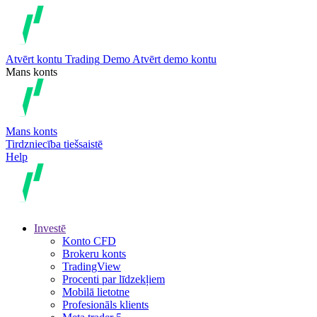
Atvērt kontu
Trading
Demo
Atvērt demo kontu
Mans konts
Mans konts
Tirdzniecība tiešsaistē
Help
Investē
Konto CFD
Brokeru konts
TradingView
Procenti par līdzekļiem
Mobilā lietotne
Profesionāls klients