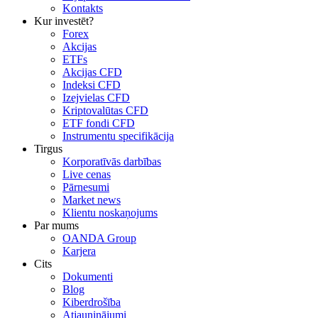
Kontakts
Kur investēt?
Forex
Akcijas
ETFs
Akcijas CFD
Indeksi CFD
Izejvielas CFD
Kriptovalūtas CFD
ETF fondi CFD
Instrumentu specifikācija
Tirgus
Korporatīvās darbības
Live cenas
Pārnesumi
Market news
Klientu noskaņojums
Par mums
OANDA Group
Karjera
Cits
Dokumenti
Blog
Kiberdrošība
Atjauninājumi