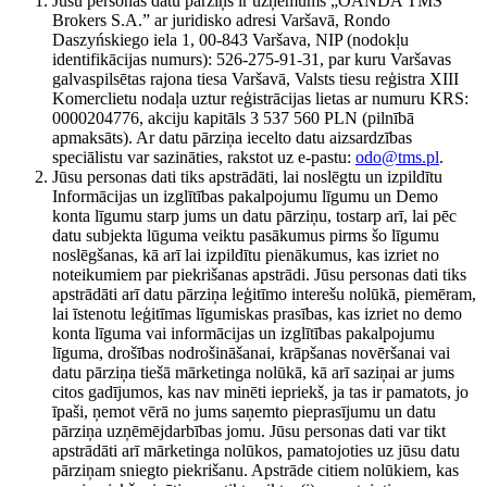
Jūsu personas datu pārziņš ir uzņēmums „OANDA TMS
Brokers S.A.” ar juridisko adresi Varšavā, Rondo
Daszyńskiego iela 1, 00-843 Varšava, NIP (nodokļu
identifikācijas numurs): 526-275-91-31, par kuru Varšavas
galvaspilsētas rajona tiesa Varšavā, Valsts tiesu reģistra XIII
Komerclietu nodaļa uztur reģistrācijas lietas ar numuru KRS:
0000204776, akciju kapitāls 3 537 560 PLN (pilnībā
apmaksāts). Ar datu pārziņa iecelto datu aizsardzības
speciālistu var sazināties, rakstot uz e-pastu:
odo@tms.pl
.
Jūsu personas dati tiks apstrādāti, lai noslēgtu un izpildītu
Informācijas un izglītības pakalpojumu līgumu un Demo
konta līgumu starp jums un datu pārziņu, tostarp arī, lai pēc
datu subjekta lūguma veiktu pasākumus pirms šo līgumu
noslēgšanas, kā arī lai izpildītu pienākumus, kas izriet no
noteikumiem par piekrišanas apstrādi. Jūsu personas dati tiks
apstrādāti arī datu pārziņa leģitīmo interešu nolūkā, piemēram,
lai īstenotu leģitīmas līgumiskas prasības, kas izriet no demo
konta līguma vai informācijas un izglītības pakalpojumu
līguma, drošības nodrošināšanai, krāpšanas novēršanai vai
datu pārziņa tiešā mārketinga nolūkā, kā arī saziņai ar jums
citos gadījumos, kas nav minēti iepriekš, ja tas ir pamatots, jo
īpaši, ņemot vērā no jums saņemto pieprasījumu un datu
pārziņa uzņēmējdarbības jomu. Jūsu personas dati var tikt
apstrādāti arī mārketinga nolūkos, pamatojoties uz jūsu datu
pārziņam sniegto piekrišanu. Apstrāde citiem nolūkiem, kas