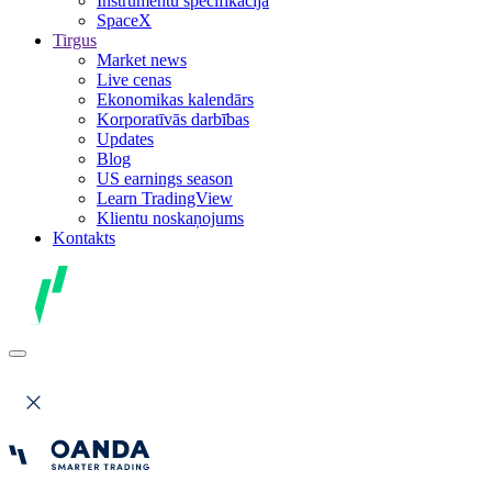
Instrumentu specifikācija
SpaceX
Tirgus
Market news
Live cenas
Ekonomikas kalendārs
Korporatīvās darbības
Updates
Blog
US earnings season
Learn TradingView
Klientu noskaņojums
Kontakts