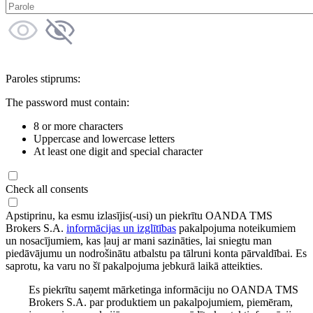
Paroles stiprums:
The password must contain:
8 or more characters
Uppercase and lowercase letters
At least one digit and special character
Check all consents
Apstiprinu, ka esmu izlasījis(-usi) un piekrītu OANDA TMS
Brokers S.A.
informācijas un izglītības
pakalpojuma noteikumiem
un nosacījumiem, kas ļauj ar mani sazināties, lai sniegtu man
piedāvājumu un nodrošinātu atbalstu pa tālruni konta pārvaldībai. Es
saprotu, ka varu no šī pakalpojuma jebkurā laikā atteikties.
Es piekrītu saņemt mārketinga informāciju no OANDA TMS
Brokers S.A. par produktiem un pakalpojumiem, piemēram,