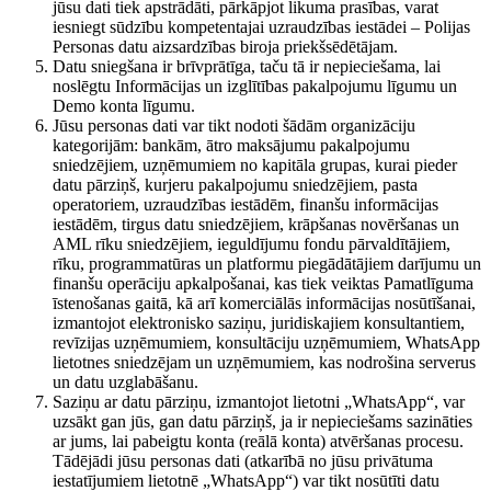
jūsu dati tiek apstrādāti, pārkāpjot likuma prasības, varat
iesniegt sūdzību kompetentajai uzraudzības iestādei – Polijas
Personas datu aizsardzības biroja priekšsēdētājam.
Datu sniegšana ir brīvprātīga, taču tā ir nepieciešama, lai
noslēgtu Informācijas un izglītības pakalpojumu līgumu un
Demo konta līgumu.
Jūsu personas dati var tikt nodoti šādām organizāciju
kategorijām: bankām, ātro maksājumu pakalpojumu
sniedzējiem, uzņēmumiem no kapitāla grupas, kurai pieder
datu pārziņš, kurjeru pakalpojumu sniedzējiem, pasta
operatoriem, uzraudzības iestādēm, finanšu informācijas
iestādēm, tirgus datu sniedzējiem, krāpšanas novēršanas un
AML rīku sniedzējiem, ieguldījumu fondu pārvaldītājiem,
rīku, programmatūras un platformu piegādātājiem darījumu un
finanšu operāciju apkalpošanai, kas tiek veiktas Pamatlīguma
īstenošanas gaitā, kā arī komerciālās informācijas nosūtīšanai,
izmantojot elektronisko saziņu, juridiskajiem konsultantiem,
revīzijas uzņēmumiem, konsultāciju uzņēmumiem, WhatsApp
lietotnes sniedzējam un uzņēmumiem, kas nodrošina serverus
un datu uzglabāšanu.
Saziņu ar datu pārziņu, izmantojot lietotni „WhatsApp“, var
uzsākt gan jūs, gan datu pārziņš, ja ir nepieciešams sazināties
ar jums, lai pabeigtu konta (reālā konta) atvēršanas procesu.
Tādējādi jūsu personas dati (atkarībā no jūsu privātuma
iestatījumiem lietotnē „WhatsApp“) var tikt nosūtīti datu