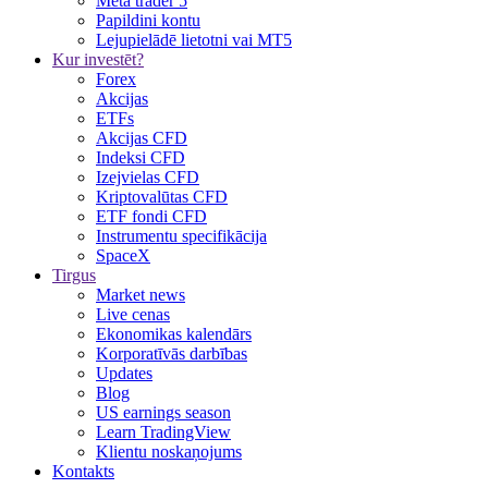
Meta trader 5
Papildini kontu
Lejupielādē lietotni vai MT5
Kur investēt?
Forex
Akcijas
ETFs
Akcijas CFD
Indeksi CFD
Izejvielas CFD
Kriptovalūtas CFD
ETF fondi CFD
Instrumentu specifikācija
SpaceX
Tirgus
Market news
Live cenas
Ekonomikas kalendārs
Korporatīvās darbības
Updates
Blog
US earnings season
Learn TradingView
Klientu noskaņojums
Kontakts