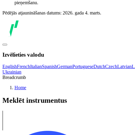
pieņemšanu.
Pēdējās atjaunināšanas datums: 2026. gada 4. marts.
Izvēlieties valodu
English
French
Italian
Spanish
German
Portuguese
Dutch
Czech
Latvian
L
Ukrainian
Breadcrumb
Home
Meklēt instrumentus