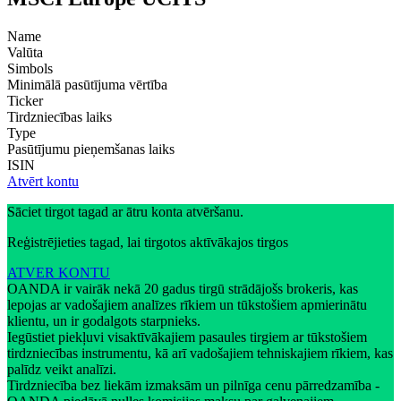
Name
Valūta
Simbols
Minimālā pasūtījuma vērtība
Ticker
Tirdzniecības laiks
Type
Pasūtījumu pieņemšanas laiks
ISIN
Atvērt kontu
Sāciet tirgot tagad ar ātru konta atvēršanu.
Reģistrējieties tagad, lai tirgotos aktīvākajos tirgos
ATVER KONTU
OANDA ir vairāk nekā 20 gadus tirgū strādājošs brokeris, kas
lepojas ar vadošajiem analīzes rīkiem un tūkstošiem apmierinātu
klientu, un ir godalgots starpnieks.
Iegūstiet piekļuvi visaktīvākajiem pasaules tirgiem ar tūkstošiem
tirdzniecības instrumentu, kā arī vadošajiem tehniskajiem rīkiem, kas
palīdz veikt analīzi.
Tirdzniecība bez liekām izmaksām un pilnīga cenu pārredzamība -