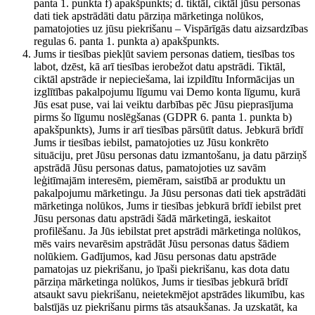
panta 1. punkta f) apakšpunkts; d. tiktāl, ciktāl jūsu personas
dati tiek apstrādāti datu pārziņa mārketinga nolūkos,
pamatojoties uz jūsu piekrišanu – Vispārīgās datu aizsardzības
regulas 6. panta 1. punkta a) apakšpunkts.
Jums ir tiesības piekļūt saviem personas datiem, tiesības tos
labot, dzēst, kā arī tiesības ierobežot datu apstrādi. Tiktāl,
ciktāl apstrāde ir nepieciešama, lai izpildītu Informācijas un
izglītības pakalpojumu līgumu vai Demo konta līgumu, kurā
Jūs esat puse, vai lai veiktu darbības pēc Jūsu pieprasījuma
pirms šo līgumu noslēgšanas (GDPR 6. panta 1. punkta b)
apakšpunkts), Jums ir arī tiesības pārsūtīt datus. Jebkurā brīdī
Jums ir tiesības iebilst, pamatojoties uz Jūsu konkrēto
situāciju, pret Jūsu personas datu izmantošanu, ja datu pārziņš
apstrādā Jūsu personas datus, pamatojoties uz savām
leģitīmajām interesēm, piemēram, saistībā ar produktu un
pakalpojumu mārketingu. Ja Jūsu personas dati tiek apstrādāti
mārketinga nolūkos, Jums ir tiesības jebkurā brīdī iebilst pret
Jūsu personas datu apstrādi šādā mārketingā, ieskaitot
profilēšanu. Ja Jūs iebilstat pret apstrādi mārketinga nolūkos,
mēs vairs nevarēsim apstrādāt Jūsu personas datus šādiem
nolūkiem. Gadījumos, kad Jūsu personas datu apstrāde
pamatojas uz piekrišanu, jo īpaši piekrišanu, kas dota datu
pārziņa mārketinga nolūkos, Jums ir tiesības jebkurā brīdī
atsaukt savu piekrišanu, neietekmējot apstrādes likumību, kas
balstījās uz piekrišanu pirms tās atsaukšanas. Ja uzskatāt, ka