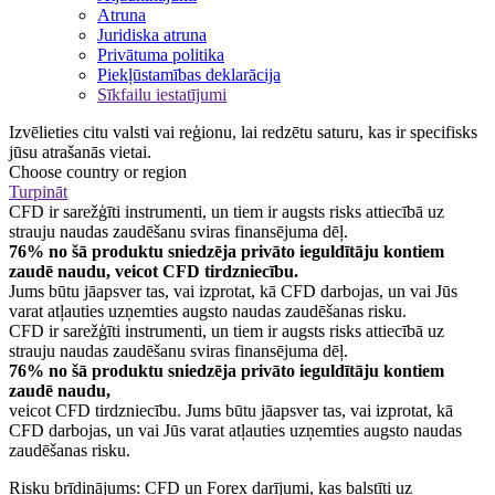
Atruna
Juridiska atruna
Privātuma politika
Piekļūstamības deklarācija
Sīkfailu iestatījumi
Izvēlieties citu valsti vai reģionu, lai redzētu saturu, kas ir specifisks
jūsu atrašanās vietai.
Choose country or region
Turpināt
CFD ir sarežģīti instrumenti, un tiem ir augsts risks attiecībā uz
strauju naudas zaudēšanu sviras finansējuma dēļ.
76% no šā produktu sniedzēja privāto ieguldītāju kontiem
zaudē naudu, veicot CFD tirdzniecību.
Jums būtu jāapsver tas, vai izprotat, kā CFD darbojas, un vai Jūs
varat atļauties uzņemties augsto naudas zaudēšanas risku.
CFD ir sarežģīti instrumenti, un tiem ir augsts risks attiecībā uz
strauju naudas zaudēšanu sviras finansējuma dēļ.
76% no šā produktu sniedzēja privāto ieguldītāju kontiem
zaudē naudu,
veicot CFD tirdzniecību. Jums būtu jāapsver tas, vai izprotat, kā
CFD darbojas, un vai Jūs varat atļauties uzņemties augsto naudas
zaudēšanas risku.
Risku brīdinājums: CFD un Forex darījumi, kas balstīti uz