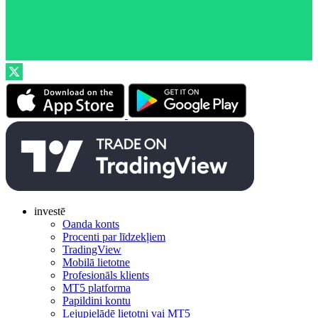
investē
Oanda konts
Procenti par līdzekļiem
TradingView
Mobilā lietotne
Profesionāls klients
MT5 platforma
Papildini kontu
Lejupielādē lietotni vai MT5