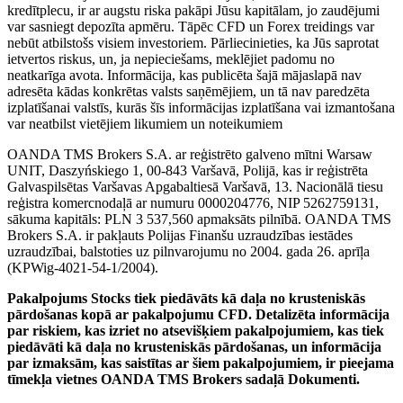
kredītplecu, ir ar augstu riska pakāpi Jūsu kapitālam, jo zaudējumi
var sasniegt depozīta apmēru. Tāpēc CFD un Forex treidings var
nebūt atbilstošs visiem investoriem. Pārliecinieties, ka Jūs saprotat
ietvertos riskus, un, ja nepieciešams, meklējiet padomu no
neatkarīga avota. Informācija, kas publicēta šajā mājaslapā nav
adresēta kādas konkrētas valsts saņēmējiem, un tā nav paredzēta
izplatīšanai valstīs, kurās šīs informācijas izplatīšana vai izmantošana
var neatbilst vietējiem likumiem un noteikumiem
OANDA TMS Brokers S.A. ar reģistrēto galveno mītni Warsaw
UNIT, Daszyńskiego 1, 00-843 Varšavā, Polijā, kas ir reģistrēta
Galvaspilsētas Varšavas Apgabaltiesā Varšavā, 13. Nacionālā tiesu
reģistra komercnodaļā ar numuru 0000204776, NIP 5262759131,
sākuma kapitāls: PLN 3 537,560 apmaksāts pilnībā. OANDA TMS
Brokers S.A. ir pakļauts Polijas Finanšu uzraudzības iestādes
uzraudzībai, balstoties uz pilnvarojumu no 2004. gada 26. aprīļa
(KPWig-4021-54-1/2004).
Pakalpojums Stocks tiek piedāvāts kā daļa no krusteniskās
pārdošanas kopā ar pakalpojumu CFD. Detalizēta informācija
par riskiem, kas izriet no atsevišķiem pakalpojumiem, kas tiek
piedāvāti kā daļa no krusteniskās pārdošanas, un informācija
par izmaksām, kas saistītas ar šiem pakalpojumiem, ir pieejama
tīmekļa vietnes OANDA TMS Brokers sadaļā Dokumenti.