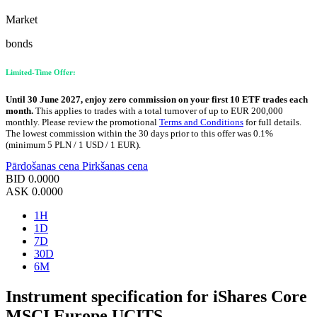
Market
bonds
Limited-Time Offer:
Until 30 June 2027, enjoy zero commission on your first 10 ETF trades each
month.
This applies to trades with a total turnover of up to EUR 200,000
monthly. Please review the promotional
Terms and Conditions
for full details.
The lowest commission within the 30 days prior to this offer was 0.1%
(minimum 5 PLN / 1 USD / 1 EUR).
Pārdošanas cena
Pirkšanas cena
BID
0.0000
ASK
0.0000
1H
1D
7D
30D
6M
Instrument specification for iShares Core
MSCI Europe UCITS