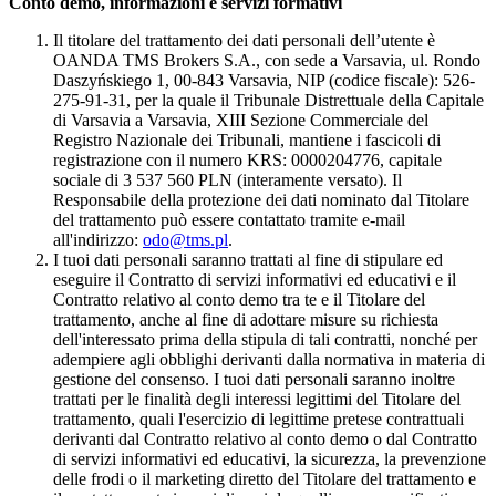
Conto demo, informazioni e servizi formativi
Il titolare del trattamento dei dati personali dell’utente è
OANDA TMS Brokers S.A., con sede a Varsavia, ul. Rondo
Daszyńskiego 1, 00-843 Varsavia, NIP (codice fiscale): 526-
275-91-31, per la quale il Tribunale Distrettuale della Capitale
di Varsavia a Varsavia, XIII Sezione Commerciale del
Registro Nazionale dei Tribunali, mantiene i fascicoli di
registrazione con il numero KRS: 0000204776, capitale
sociale di 3 537 560 PLN (interamente versato). Il
Responsabile della protezione dei dati nominato dal Titolare
del trattamento può essere contattato tramite e-mail
all'indirizzo:
odo@tms.pl
.
I tuoi dati personali saranno trattati al fine di stipulare ed
eseguire il Contratto di servizi informativi ed educativi e il
Contratto relativo al conto demo tra te e il Titolare del
trattamento, anche al fine di adottare misure su richiesta
dell'interessato prima della stipula di tali contratti, nonché per
adempiere agli obblighi derivanti dalla normativa in materia di
gestione del consenso. I tuoi dati personali saranno inoltre
trattati per le finalità degli interessi legittimi del Titolare del
trattamento, quali l'esercizio di legittime pretese contrattuali
derivanti dal Contratto relativo al conto demo o dal Contratto
di servizi informativi ed educativi, la sicurezza, la prevenzione
delle frodi o il marketing diretto del Titolare del trattamento e