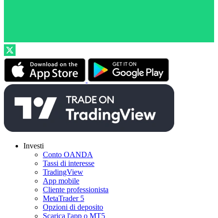
Investi
Conto OANDA
Tassi di interesse
TradingView
App mobile
Cliente professionista
MetaTrader 5
Opzioni di deposito
Scarica l'app o MT5