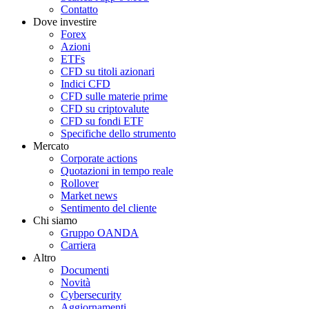
Contatto
Dove investire
Forex
Azioni
ETFs
CFD su titoli azionari
Indici CFD
CFD sulle materie prime
CFD su criptovalute
CFD su fondi ETF
Specifiche dello strumento
Mercato
Corporate actions
Quotazioni in tempo reale
Rollover
Market news
Sentimento del cliente
Chi siamo
Gruppo OANDA
Carriera
Altro
Documenti
Novità
Cybersecurity
Aggiornamenti