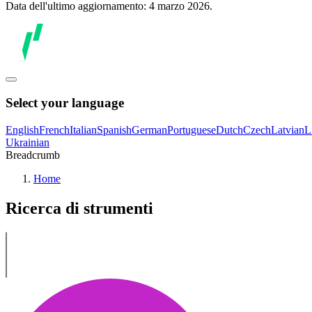
Data dell'ultimo aggiornamento: 4 marzo 2026.
Select your language
English
French
Italian
Spanish
German
Portuguese
Dutch
Czech
Latvian
L
Ukrainian
Breadcrumb
Home
Ricerca di strumenti