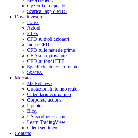
MetaTrader 5
Opzioni di deposito
Scarica l'app o MT5
Dove investire
Forex
Azioni
ETFs
CFD su titoli azionari
Indici CFD
CFD sulle materie prime
CFD su criptovalute
CFD su fondi ETF
Specifiche dello strumento
SpaceX
Mercato
Market news
Quotazioni in tempo reale
Calendario economico
Corporate actions
Updates
Blog
US earnings season
Learn TradingView
Client sentiment
Contatto