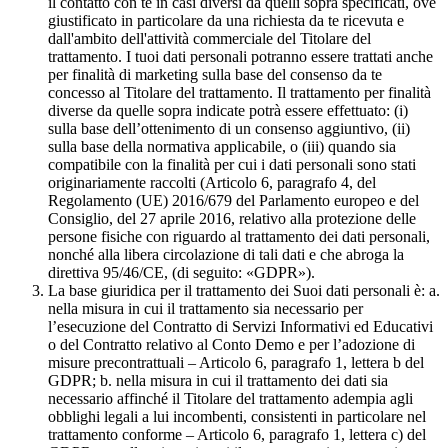
il contatto con te in casi diversi da quelli sopra specificati, ove
giustificato in particolare da una richiesta da te ricevuta e
dall'ambito dell'attività commerciale del Titolare del
trattamento. I tuoi dati personali potranno essere trattati anche
per finalità di marketing sulla base del consenso da te
concesso al Titolare del trattamento. Il trattamento per finalità
diverse da quelle sopra indicate potrà essere effettuato: (i)
sulla base dell’ottenimento di un consenso aggiuntivo, (ii)
sulla base della normativa applicabile, o (iii) quando sia
compatibile con la finalità per cui i dati personali sono stati
originariamente raccolti (Articolo 6, paragrafo 4, del
Regolamento (UE) 2016/679 del Parlamento europeo e del
Consiglio, del 27 aprile 2016, relativo alla protezione delle
persone fisiche con riguardo al trattamento dei dati personali,
nonché alla libera circolazione di tali dati e che abroga la
direttiva 95/46/CE, (di seguito: «GDPR»).
La base giuridica per il trattamento dei Suoi dati personali è: a.
nella misura in cui il trattamento sia necessario per
l’esecuzione del Contratto di Servizi Informativi ed Educativi
o del Contratto relativo al Conto Demo e per l’adozione di
misure precontrattuali – Articolo 6, paragrafo 1, lettera b del
GDPR; b. nella misura in cui il trattamento dei dati sia
necessario affinché il Titolare del trattamento adempia agli
obblighi legali a lui incombenti, consistenti in particolare nel
trattamento conforme – Articolo 6, paragrafo 1, lettera c) del