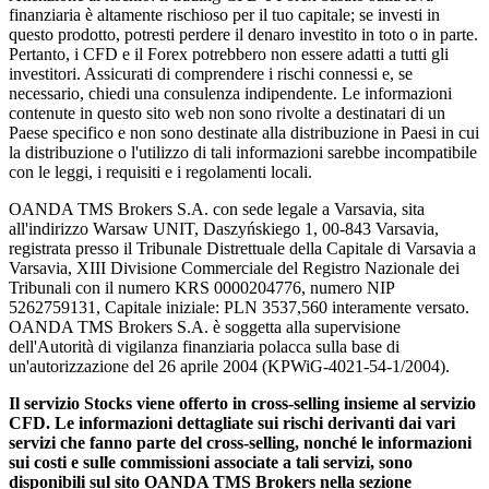
finanziaria è altamente rischioso per il tuo capitale; se investi in
questo prodotto, potresti perdere il denaro investito in toto o in parte.
Pertanto, i CFD e il Forex potrebbero non essere adatti a tutti gli
investitori. Assicurati di comprendere i rischi connessi e, se
necessario, chiedi una consulenza indipendente. Le informazioni
contenute in questo sito web non sono rivolte a destinatari di un
Paese specifico e non sono destinate alla distribuzione in Paesi in cui
la distribuzione o l'utilizzo di tali informazioni sarebbe incompatibile
con le leggi, i requisiti e i regolamenti locali.
OANDA TMS Brokers S.A. con sede legale a Varsavia, sita
all'indirizzo Warsaw UNIT, Daszyńskiego 1, 00-843 Varsavia,
registrata presso il Tribunale Distrettuale della Capitale di Varsavia a
Varsavia, XIII Divisione Commerciale del Registro Nazionale dei
Tribunali con il numero KRS 0000204776, numero NIP
5262759131, Capitale iniziale: PLN 3537,560 interamente versato.
OANDA TMS Brokers S.A. è soggetta alla supervisione
dell'Autorità di vigilanza finanziaria polacca sulla base di
un'autorizzazione del 26 aprile 2004 (KPWiG-4021-54-1/2004).
Il servizio Stocks viene offerto in cross-selling insieme al servizio
CFD. Le informazioni dettagliate sui rischi derivanti dai vari
servizi che fanno parte del cross-selling, nonché le informazioni
sui costi e sulle commissioni associate a tali servizi, sono
disponibili sul sito OANDA TMS Brokers nella sezione