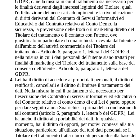
GDPR; c. nella misura in cui il trattamento sia necessario per
le finalità derivanti dagli interessi legittimi del Titolare, quali
l'effettuazione dei necessari adempimenti e la rivendicazione
di diritti derivanti dal Contratto di Servizi Informativi ed
Educativi o dal Contratto relativo al Conto Demo, la
sicurezza, la prevenzione delle frodi o il marketing diretto del
Titolare del trattamento o il contatto con l'utente, ove
giustificato in particolare da una richiesta ricevuta dall'utente e
dall'ambito dell'attività commerciale del Titolare del
trattamento - Articolo 6, paragrafo 1, lettera f del GDPR; d.
nella misura in cui i dati personali dell’utente siano trattati per
finalità di marketing del Titolare del trattamento sulla base del
consenso dell’utente - Articolo 6, paragrafo 1, lettera a del
GDPR.
Lei ha il diritto di accedere ai propri dati personali, il diritto di
rettificarli, cancellarli e il diritto di limitare il trattamento dei
dati. Nella misura in cui il trattamento sia necessario per
l’esecuzione del Contratto di servizi informativi ed educativi o
del Contratto relativo al conto demo di cui Lei è parte, oppure
per dare seguito a una Sua richiesta prima della conclusione di
tali contratti (articolo 6, paragrafo 1, lettera b del GDPR), Lei
ha anche il diritto alla portabilità dei dati. In qualsiasi
momento, hai il diritto di opporti, per motivi connessi alla tua
situazione particolare, all'utilizzo dei tuoi dati personali se il
Titolare del trattamento tratta i tuoi dati personali sulla base del