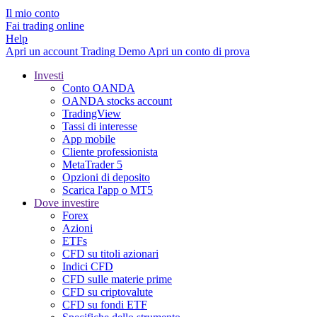
Il mio conto
Fai trading online
Help
Apri un account
Trading
Demo
Apri un conto di prova
Investi
Conto OANDA
OANDA stocks account
TradingView
Tassi di interesse
App mobile
Cliente professionista
MetaTrader 5
Opzioni di deposito
Scarica l'app o MT5
Dove investire
Forex
Azioni
ETFs
CFD su titoli azionari
Indici CFD
CFD sulle materie prime
CFD su criptovalute
CFD su fondi ETF