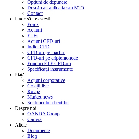
Opțiuni de depunere
Descărcați aplicația sau MT5
Contact
Unde să investești
Forex
Acțiuni
ETFs
Acțiuni CFD-uri
Indici CFD
CFD-uri pe mărfuri
CFD-uri pe criptomonede
Fonduri ETF CFD-uri
Specificații instrumente
Piață
Acțiuni corporative
Cotații live
Rulaje
Market news
Sentimentul clienților
Despre noi
OANDA Group
Carieră
Altele
Documente
Blog