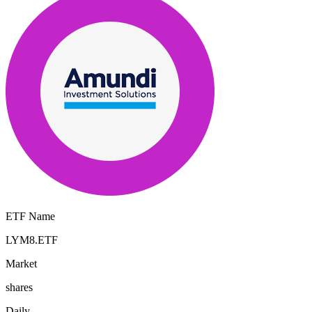
ETF Name
LYM8.ETF
Market
shares
Daily