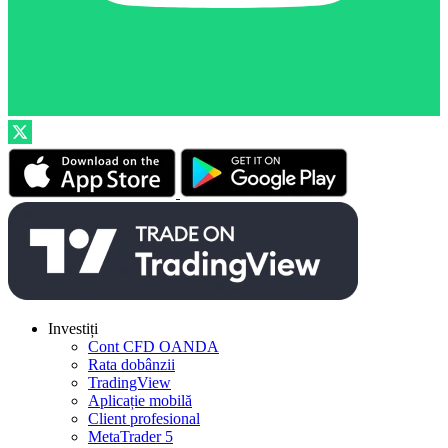
Investiți
Cont CFD OANDA
Rata dobânzii
TradingView
Aplicație mobilă
Client profesional
MetaTrader 5