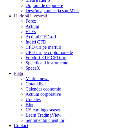
Meta trader 5
Opțiuni de depunere
Descărcați aplicația sau MT5
Unde să investești
Forex
Acțiuni
ETFs
Acțiuni CFD-uri
Indici CFD
CFD-uri pe mărfuri
CFD-uri pe criptomonede
Fonduri ETF CFD-uri
Specificații instrumente
SpaceX
Piață
Market news
Cotații live
Calendar economic
Acțiuni corporative
Updates
Blog
US earnings season
Learn TradingView
Sentimentul clienților
Contact