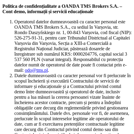
Politica de confidențialitate a OANDA TMS Brokers S.A. –
Cont demo, informații și servicii educaționale
Operatorul datelor dumneavoastră cu caracter personal este
OANDA TMS Brokers S.A., cu sediul în Varșovia, str.
Rondo Daszyńskiego nr. 1, 00-843 Varșovia, cod fiscal (NIP):
526-275-91-31, pentru care Tribunalul Districtual al Capitalei
Varșovia din Varșovia, Secția a XIII-a Comercială a
Registrului Național Judiciar, păstrează dosarele de
înregistrare sub numărul KRS: 0000204776, capital social 3
537 560 PLN (varsat integral). Responsabilul cu protecția
datelor numit de operatorul de date poate fi contactat prin e-
mail:
odo@tms.pl
.
Datele dumneavoastră cu caracter personal vor fi prelucrate în
scopul încheierii și executării Contractului de servicii de
informare și educaționale și a Contractului privind contul
demo între dumneavoastră și operatorul de date, inclusiv
pentru a lua măsuri la cererea persoanei vizate înainte de
încheierea acestor contracte, precum și pentru a îndeplini
obligațiile care decurg din reglementările privind gestionarea
consimțământului. Datele dvs. personale vor fi, de asemenea,
prelucrate în scopul intereselor legitime ale operatorului de
date, cum ar fi exercitarea pretențiilor contractuale legitime
care decurg din Contractul privind contul demo sau din