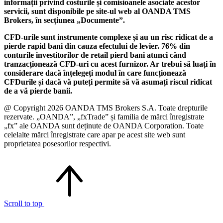
informații privind costurile și comisioanele asociate acestor
servicii, sunt disponibile pe site-ul web al OANDA TMS
Brokers, în secțiunea „Documente”.
CFD-urile sunt instrumente complexe și au un risc ridicat de a
pierde rapid bani din cauza efectului de levier. 76% din
conturile investitorilor de retail pierd bani atunci când
tranzacționează CFD-uri cu acest furnizor. Ar trebui să luați în
considerare dacă înțelegeți modul în care funcționează
CFDurile și dacă vă puteți permite să vă asumați riscul ridicat
de a vă pierde banii.
@ Copyright 2026 OANDA TMS Brokers S.A. Toate drepturile
rezervate. „OANDA”, „fxTrade” și familia de mărci înregistrate
„fx” ale OANDA sunt deținute de OANDA Corporation. Toate
celelalte mărci înregistrate care apar pe acest site web sunt
proprietatea posesorilor respectivi.
Scroll to top