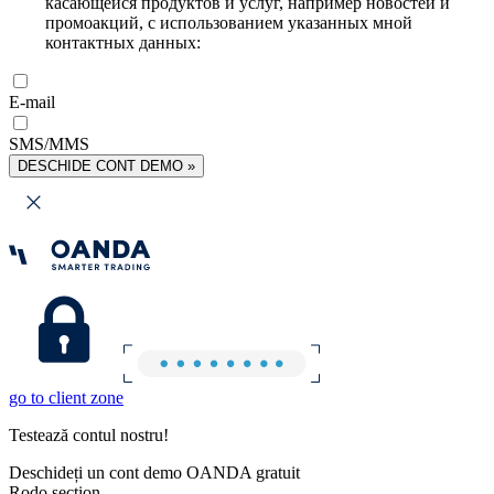
касающейся продуктов и услуг, например новостей и
промоакций, с использованием указанных мной
контактных данных:
E-mail
SMS/MMS
DESCHIDE CONT DEMO »
go to client zone
Testează contul nostru!
Deschideți un cont demo OANDA gratuit
Rodo section