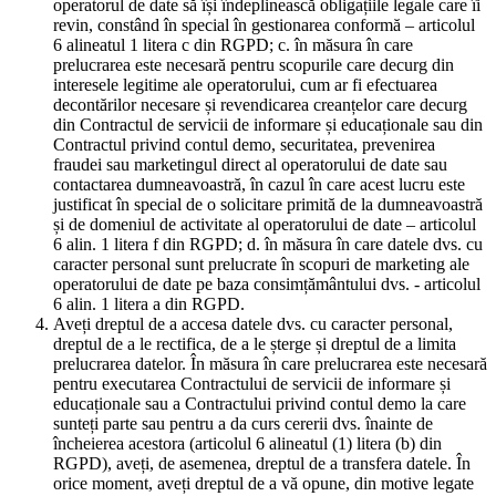
operatorul de date să își îndeplinească obligațiile legale care îi
revin, constând în special în gestionarea conformă – articolul
6 alineatul 1 litera c din RGPD; c. în măsura în care
prelucrarea este necesară pentru scopurile care decurg din
interesele legitime ale operatorului, cum ar fi efectuarea
decontărilor necesare și revendicarea creanțelor care decurg
din Contractul de servicii de informare și educaționale sau din
Contractul privind contul demo, securitatea, prevenirea
fraudei sau marketingul direct al operatorului de date sau
contactarea dumneavoastră, în cazul în care acest lucru este
justificat în special de o solicitare primită de la dumneavoastră
și de domeniul de activitate al operatorului de date – articolul
6 alin. 1 litera f din RGPD; d. în măsura în care datele dvs. cu
caracter personal sunt prelucrate în scopuri de marketing ale
operatorului de date pe baza consimțământului dvs. - articolul
6 alin. 1 litera a din RGPD.
Aveți dreptul de a accesa datele dvs. cu caracter personal,
dreptul de a le rectifica, de a le șterge și dreptul de a limita
prelucrarea datelor. În măsura în care prelucrarea este necesară
pentru executarea Contractului de servicii de informare și
educaționale sau a Contractului privind contul demo la care
sunteți parte sau pentru a da curs cererii dvs. înainte de
încheierea acestora (articolul 6 alineatul (1) litera (b) din
RGPD), aveți, de asemenea, dreptul de a transfera datele. În
orice moment, aveți dreptul de a vă opune, din motive legate