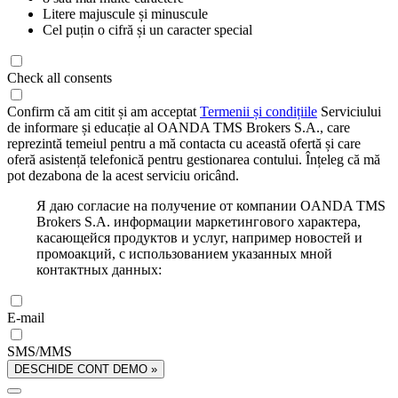
Litere majuscule și minuscule
Cel puțin o cifră și un caracter special
Check all consents
Confirm că am citit și am acceptat
Termenii și condițiile
Serviciului
de informare și educație al OANDA TMS Brokers S.A., care
reprezintă temeiul pentru a mă contacta cu această ofertă și care
oferă asistență telefonică pentru gestionarea contului. Înțeleg că mă
pot dezabona de la acest serviciu oricând.
Я даю согласие на получение от компании OANDA TMS
Brokers S.A. информации маркетингового характера,
касающейся продуктов и услуг, например новостей и
промоакций, с использованием указанных мной
контактных данных:
E-mail
SMS/MMS
DESCHIDE CONT DEMO »