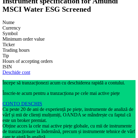
Instrument specification for Amundi
MSCI Water ESG Screened
Nume
Currency
Symbol
Minimum order value
Ticker
Trading hours
Tip
Hours of accepting orders
ISIN
Deschide cont
Începe să tranzacționezi acum cu deschiderea rapidă a contului.
Înscrie-te acum pentru a tranzacționa pe cele mai active piețe
CONTO DESCHIS
Cu peste 20 de ani de experiență pe piețe, instrumente de analiză de
vârf și mii de clienți mulțumiți, OANDA se mândrește cu faptul că
este un broker premiat.
Obține acces la cele mai active piețe globale, cu mii de instrumente
de tranzacționare la îndemână, precum și instrumente tehnice de vârf
care te ajută în analiză.