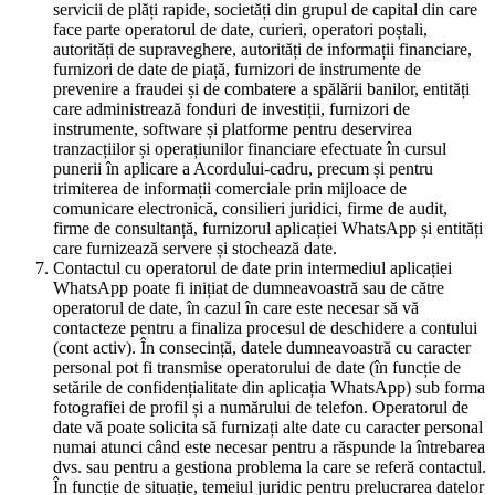
servicii de plăți rapide, societăți din grupul de capital din care
face parte operatorul de date, curieri, operatori poștali,
autorități de supraveghere, autorități de informații financiare,
furnizori de date de piață, furnizori de instrumente de
prevenire a fraudei și de combatere a spălării banilor, entități
care administrează fonduri de investiții, furnizori de
instrumente, software și platforme pentru deservirea
tranzacțiilor și operațiunilor financiare efectuate în cursul
punerii în aplicare a Acordului-cadru, precum și pentru
trimiterea de informații comerciale prin mijloace de
comunicare electronică, consilieri juridici, firme de audit,
firme de consultanță, furnizorul aplicației WhatsApp și entități
care furnizează servere și stochează date.
Contactul cu operatorul de date prin intermediul aplicației
WhatsApp poate fi inițiat de dumneavoastră sau de către
operatorul de date, în cazul în care este necesar să vă
contacteze pentru a finaliza procesul de deschidere a contului
(cont activ). În consecință, datele dumneavoastră cu caracter
personal pot fi transmise operatorului de date (în funcție de
setările de confidențialitate din aplicația WhatsApp) sub forma
fotografiei de profil și a numărului de telefon. Operatorul de
date vă poate solicita să furnizați alte date cu caracter personal
numai atunci când este necesar pentru a răspunde la întrebarea
dvs. sau pentru a gestiona problema la care se referă contactul.
În funcție de situație, temeiul juridic pentru prelucrarea datelor