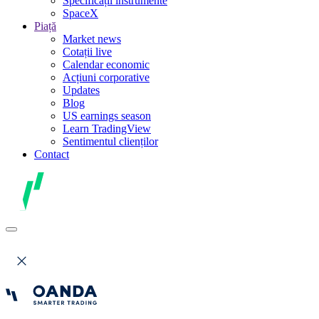
Specificații instrumente
SpaceX
Piață
Market news
Cotații live
Calendar economic
Acțiuni corporative
Updates
Blog
US earnings season
Learn TradingView
Sentimentul clienților
Contact