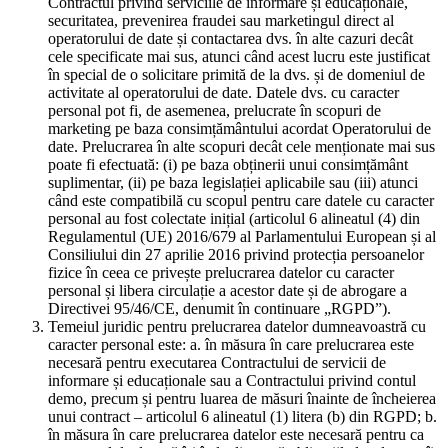
Contractul privind serviciile de informare și educaționale,
securitatea, prevenirea fraudei sau marketingul direct al
operatorului de date și contactarea dvs. în alte cazuri decât
cele specificate mai sus, atunci când acest lucru este justificat
în special de o solicitare primită de la dvs. și de domeniul de
activitate al operatorului de date. Datele dvs. cu caracter
personal pot fi, de asemenea, prelucrate în scopuri de
marketing pe baza consimțământului acordat Operatorului de
date. Prelucrarea în alte scopuri decât cele menționate mai sus
poate fi efectuată: (i) pe baza obținerii unui consimțământ
suplimentar, (ii) pe baza legislației aplicabile sau (iii) atunci
când este compatibilă cu scopul pentru care datele cu caracter
personal au fost colectate inițial (articolul 6 alineatul (4) din
Regulamentul (UE) 2016/679 al Parlamentului European și al
Consiliului din 27 aprilie 2016 privind protecția persoanelor
fizice în ceea ce privește prelucrarea datelor cu caracter
personal și libera circulație a acestor date și de abrogare a
Directivei 95/46/CE, denumit în continuare „RGPD”).
Temeiul juridic pentru prelucrarea datelor dumneavoastră cu
caracter personal este: a. în măsura în care prelucrarea este
necesară pentru executarea Contractului de servicii de
informare și educaționale sau a Contractului privind contul
demo, precum și pentru luarea de măsuri înainte de încheierea
unui contract – articolul 6 alineatul (1) litera (b) din RGPD; b.
în măsura în care prelucrarea datelor este necesară pentru ca