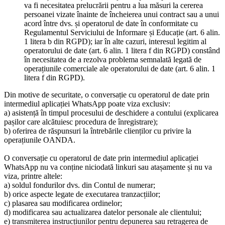
va fi necesitatea prelucrării pentru a lua măsuri la cererea
persoanei vizate înainte de încheierea unui contract sau a unui
acord între dvs. și operatorul de date în conformitate cu
Regulamentul Serviciului de Informare și Educație (art. 6 alin.
1 litera b din RGPD); iar în alte cazuri, interesul legitim al
operatorului de date (art. 6 alin. 1 litera f din RGPD) constând
în necesitatea de a rezolva problema semnalată legată de
operațiunile comerciale ale operatorului de date (art. 6 alin. 1
litera f din RGPD).
Din motive de securitate, o conversație cu operatorul de date prin
intermediul aplicației WhatsApp poate viza exclusiv:
a) asistență în timpul procesului de deschidere a contului (explicarea
pașilor care alcătuiesc procedura de înregistrare);
b) oferirea de răspunsuri la întrebările clienților cu privire la
operațiunile OANDA.
O conversație cu operatorul de date prin intermediul aplicației
WhatsApp nu va conține niciodată linkuri sau atașamente și nu va
viza, printre altele:
a) soldul fondurilor dvs. din Contul de numerar;
b) orice aspecte legate de executarea tranzacțiilor;
c) plasarea sau modificarea ordinelor;
d) modificarea sau actualizarea datelor personale ale clientului;
e) transmiterea instrucțiunilor pentru depunerea sau retragerea de