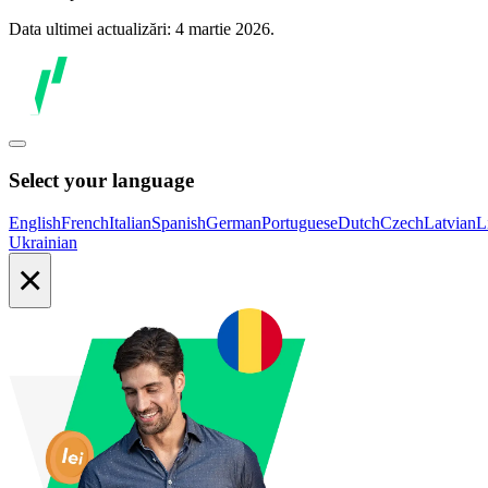
Data ultimei actualizări: 4 martie 2026.
Select your language
English
French
Italian
Spanish
German
Portuguese
Dutch
Czech
Latvian
L
Ukrainian
×