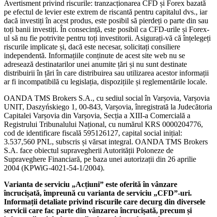
Avertisment privind riscurile: tranzacționarea CFD și Forex bazată
pe efectul de levier este extrem de riscantă pentru capitalul dvs., iar
dacă investiți în acest produs, este posibil să pierdeți o parte din sau
toți banii investiți. În consecință, este posibil ca CFD-urile și Forex-
ul să nu fie potrivite pentru toți investitorii. Asigurați-vă că înțelegeți
riscurile implicate și, dacă este necesar, solicitați consiliere
independentă. Informațiile conținute de acest site web nu se
adresează destinatarilor unei anumite țări și nu sunt destinate
distribuirii în țări în care distribuirea sau utilizarea acestor informații
ar fi incompatibilă cu legislația, dispozițiile și reglementările locale.
OANDA TMS Brokers S.A., cu sediul social în Varșovia, Varșovia
UNIT, Daszyńskiego 1, 00-843, Varșovia, înregistrată la Judecătoria
Capitalei Varșovia din Varșovia, Secția a XIII-a Comercială a
Registrului Tribunalului Național, cu numărul KRS 0000204776,
cod de identificare fiscală 595126127, capital social inițial:
3.537,560 PNL, subscris și vărsat integral. OANDA TMS Brokers
S.A. face obiectul supravegherii Autorității Poloneze de
Supraveghere Financiară, pe baza unei autorizații din 26 aprilie
2004 (KPWiG-4021-54-1/2004).
Varianta de serviciu „Acțiuni” este oferită în vânzare
încrucișată, împreună cu varianta de serviciu „CFD”-uri.
Informații detaliate privind riscurile care decurg din diversele
servicii care fac parte din vânzarea încrucișată, precum și