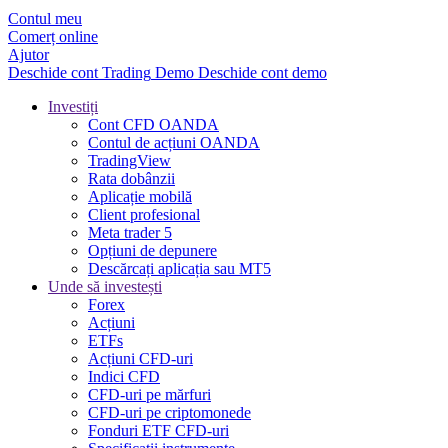
Contul meu
Comerț online
Ajutor
Deschide cont
Trading
Demo
Deschide cont demo
Investiți
Cont CFD OANDA
Contul de acțiuni OANDA
TradingView
Rata dobânzii
Aplicație mobilă
Client profesional
Meta trader 5
Opțiuni de depunere
Descărcați aplicația sau MT5
Unde să investești
Forex
Acțiuni
ETFs
Acțiuni CFD-uri
Indici CFD
CFD-uri pe mărfuri
CFD-uri pe criptomonede
Fonduri ETF CFD-uri