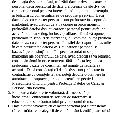
de situația dvs. particulară, utilizării datelor dvs. cu caracter
personal dacă operatorul de date prelucrează datele dvs. cu
caracter personal pe baza interesului său legitim, de exemplu,
în legătură cu comercializarea de produse și servicii. Dacă
datele dvs. cu caracter personal sunt prelucrate în scopuri de
marketing, aveți dreptul de a vă opune în orice moment
prelucrării datelor dvs. cu caracter personal pentru astfel de
activități de marketing, inclusiv profilarea. Dacă vă opuneți
prelucrării în scopuri de marketing, nu vom mai putea prelucra
datele dvs. cu caracter personal în astfel de scopuri. În cazurile
în care prelucrarea datelor dvs. cu caracter personal se
bazează pe consimțământ, în special acordat în scopuri de
marketing ale operatorului de date, aveți dreptul să vă retrageți
consimțământul în orice moment, fără a afecta legalitatea
prelucrării bazate pe consimțământ înainte de retragerea
acestuia. Dacă considerați că datele dvs. sunt prelucrate în
contradicție cu cerințele legale, puteți depune o plângere la
autoritatea de supraveghere competentă, respectiv la
Președintele Oficiului pentru Protecția Datelor cu Caracter
Personal din Polonia.
Furnizarea datelor este voluntară, dar necesară pentru
încheierea Contractului de servicii de informare și
educaționale și a Contractului privind contul demo.
Datele dumneavoastră cu caracter personal pot fi transferate
către următoarele categorii de entități: bănci, entități care oferă