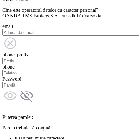
Cine este operatorul datelor cu caracter personal?
OANDA TMS Brokers S.A. cu sediul în Varșovia.
email
phone_prefix
phone
Password
Puterea parolei:
Parola trebuie să conțină:
8 sau mai multe caractere