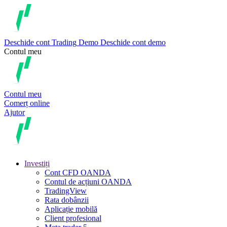
Deschide cont
Trading
Demo
Deschide cont demo
Contul meu
Contul meu
Comerț online
Ajutor
Investiți
Cont CFD OANDA
Contul de acțiuni OANDA
TradingView
Rata dobânzii
Aplicație mobilă
Client profesional