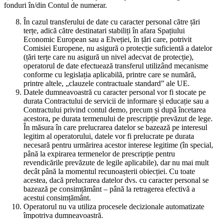
fonduri în/din Contul de numerar.
În cazul transferului de date cu caracter personal către țări
terțe, adică către destinatari stabiliți în afara Spațiului
Economic European sau a Elveției, în țări care, potrivit
Comisiei Europene, nu asigură o protecție suficientă a datelor
(țări terțe care nu asigură un nivel adecvat de protecție),
operatorul de date efectuează transferul utilizând mecanisme
conforme cu legislația aplicabilă, printre care se numără,
printre altele, „clauzele contractuale standard” ale UE.
Datele dumneavoastră cu caracter personal vor fi stocate pe
durata Contractului de servicii de informare și educație sau a
Contractului privind contul demo, precum și după încetarea
acestora, pe durata termenului de prescripție prevăzut de lege.
În măsura în care prelucrarea datelor se bazează pe interesul
legitim al operatorului, datele vor fi prelucrate pe durata
necesară pentru urmărirea acestor interese legitime (în special,
până la expirarea termenelor de prescripție pentru
revendicările prevăzute de legile aplicabile), dar nu mai mult
decât până la momentul recunoașterii obiecției. Cu toate
acestea, dacă prelucrarea datelor dvs. cu caracter personal se
bazează pe consimțământ – până la retragerea efectivă a
acestui consimțământ.
Operatorul nu va utiliza procesele decizionale automatizate
împotriva dumneavoastră.