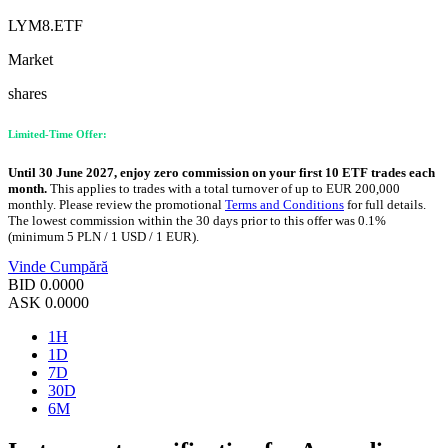
LYM8.ETF
Market
shares
Limited-Time Offer:
Until 30 June 2027, enjoy zero commission on your first 10 ETF trades each
month.
This applies to trades with a total turnover of up to EUR 200,000
monthly. Please review the promotional
Terms and Conditions
for full details.
The lowest commission within the 30 days prior to this offer was 0.1%
(minimum 5 PLN / 1 USD / 1 EUR).
Vinde
Cumpără
BID
0.0000
ASK
0.0000
1H
1D
7D
30D
6M