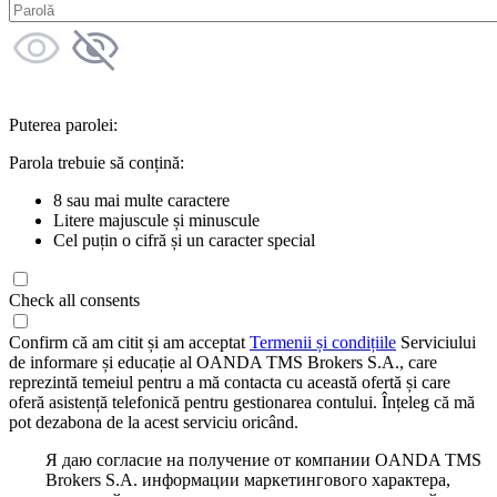
Puterea parolei:
Parola trebuie să conțină:
8 sau mai multe caractere
Litere majuscule și minuscule
Cel puțin o cifră și un caracter special
Check all consents
Confirm că am citit și am acceptat
Termenii și condițiile
Serviciului
de informare și educație al OANDA TMS Brokers S.A., care
reprezintă temeiul pentru a mă contacta cu această ofertă și care
oferă asistență telefonică pentru gestionarea contului. Înțeleg că mă
pot dezabona de la acest serviciu oricând.
Я даю согласие на получение от компании OANDA TMS
Brokers S.A. информации маркетингового характера,