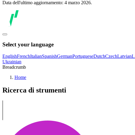
Data dell'ultimo aggiornamento: 4 marzo 2026.
Select your language
English
French
Italian
Spanish
German
Portuguese
Dutch
Czech
Latvian
L
Ukrainian
Breadcrumb
Home
Ricerca di strumenti