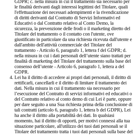
GDPR; c. nella misura in cui il trattamento sia necessario per
le finalità derivanti dagli interessi legittimi del Titolare, quali
l'effettuazione dei necessari adempimenti e la rivendicazione
di diritti derivanti dal Contratto di Servizi Informativi ed
Educativi o dal Contratto relativo al Conto Demo, la
sicurezza, la prevenzione delle frodi o il marketing diretto del
Titolare del trattamento o il contatto con l'utente, ove
giustificato in particolare da una richiesta ricevuta dall'utente e
dall'ambito dell'attività commerciale del Titolare del
trattamento - Articolo 6, paragrafo 1, lettera f del GDPR; d.
nella misura in cui i dati personali dell’utente siano trattati per
finalità di marketing del Titolare del trattamento sulla base del
consenso dell’utente - Articolo 6, paragrafo 1, lettera a del
GDPR.
Lei ha il diritto di accedere ai propri dati personali, il diritto di
rettificarli, cancellarli e il diritto di limitare il trattamento dei
dati. Nella misura in cui il trattamento sia necessario per
l’esecuzione del Contratto di servizi informativi ed educativi o
del Contratto relativo al conto demo di cui Lei è parte, oppure
per dare seguito a una Sua richiesta prima della conclusione di
tali contratti (articolo 6, paragrafo 1, lettera b del GDPR), Lei
ha anche il diritto alla portabilità dei dati. In qualsiasi
momento, hai il diritto di opporti, per motivi connessi alla tua
situazione particolare, all'utilizzo dei tuoi dati personali se il
Titolare del trattamento tratta i tuoi dati personali sulla base del