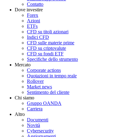
Contatto
Dove investire
Forex
Azioni
ETFs
CFD su titoli azionari
Indici CFD
CFD sulle materie prime
CFD su criptovalute
CFD su fondi ETF
Specifiche dello strumento
Mercato
Corporate actions
Quotazioni in tempo reale
Rollover
Market news
Sentimento del cliente
Chi siamo
Gruppo OANDA
Carriera
Altro
Documenti
Novità
Cybersecurity
Aggiornamenti