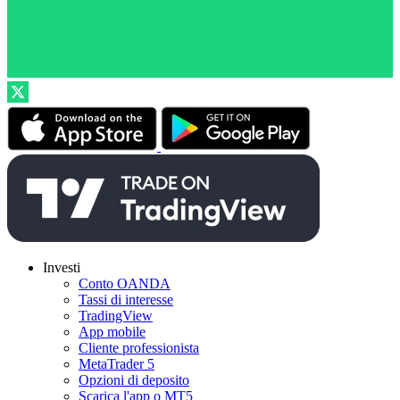
Investi
Conto OANDA
Tassi di interesse
TradingView
App mobile
Cliente professionista
MetaTrader 5
Opzioni di deposito
Scarica l'app o MT5