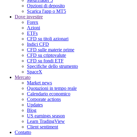
MetaTrader 5
Opzioni di deposito
Scarica l'app o MT5
Dove investire
Forex
Azioni
ETFs
CFD su titoli azionari
Indici CFD
CFD sulle materie prime
CFD su criptovalute
CFD su fondi ETF
Specifiche dello strumento
SpaceX
Mercato
Market news
Quotazioni in tempo reale
Calendario economico
Corporate actions
Updates
Blog
US earnings season
Learn TradingView
Client sentiment
Contatto