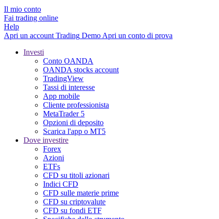
Il mio conto
Fai trading online
Help
Apri un account
Trading
Demo
Apri un conto di prova
Investi
Conto OANDA
OANDA stocks account
TradingView
Tassi di interesse
App mobile
Cliente professionista
MetaTrader 5
Opzioni di deposito
Scarica l'app o MT5
Dove investire
Forex
Azioni
ETFs
CFD su titoli azionari
Indici CFD
CFD sulle materie prime
CFD su criptovalute
CFD su fondi ETF