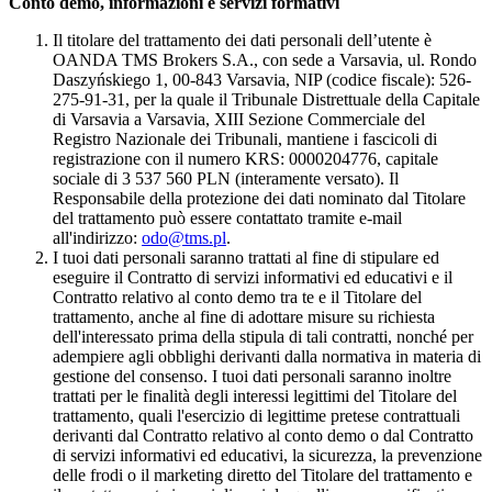
Conto demo, informazioni e servizi formativi
Il titolare del trattamento dei dati personali dell’utente è
OANDA TMS Brokers S.A., con sede a Varsavia, ul. Rondo
Daszyńskiego 1, 00-843 Varsavia, NIP (codice fiscale): 526-
275-91-31, per la quale il Tribunale Distrettuale della Capitale
di Varsavia a Varsavia, XIII Sezione Commerciale del
Registro Nazionale dei Tribunali, mantiene i fascicoli di
registrazione con il numero KRS: 0000204776, capitale
sociale di 3 537 560 PLN (interamente versato). Il
Responsabile della protezione dei dati nominato dal Titolare
del trattamento può essere contattato tramite e-mail
all'indirizzo:
odo@tms.pl
.
I tuoi dati personali saranno trattati al fine di stipulare ed
eseguire il Contratto di servizi informativi ed educativi e il
Contratto relativo al conto demo tra te e il Titolare del
trattamento, anche al fine di adottare misure su richiesta
dell'interessato prima della stipula di tali contratti, nonché per
adempiere agli obblighi derivanti dalla normativa in materia di
gestione del consenso. I tuoi dati personali saranno inoltre
trattati per le finalità degli interessi legittimi del Titolare del
trattamento, quali l'esercizio di legittime pretese contrattuali
derivanti dal Contratto relativo al conto demo o dal Contratto
di servizi informativi ed educativi, la sicurezza, la prevenzione
delle frodi o il marketing diretto del Titolare del trattamento e