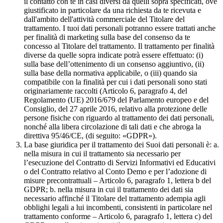
il contatto con te in casi diversi da quelli sopra specificati, ove
giustificato in particolare da una richiesta da te ricevuta e
dall'ambito dell'attività commerciale del Titolare del
trattamento. I tuoi dati personali potranno essere trattati anche
per finalità di marketing sulla base del consenso da te
concesso al Titolare del trattamento. Il trattamento per finalità
diverse da quelle sopra indicate potrà essere effettuato: (i)
sulla base dell’ottenimento di un consenso aggiuntivo, (ii)
sulla base della normativa applicabile, o (iii) quando sia
compatibile con la finalità per cui i dati personali sono stati
originariamente raccolti (Articolo 6, paragrafo 4, del
Regolamento (UE) 2016/679 del Parlamento europeo e del
Consiglio, del 27 aprile 2016, relativo alla protezione delle
persone fisiche con riguardo al trattamento dei dati personali,
nonché alla libera circolazione di tali dati e che abroga la
direttiva 95/46/CE, (di seguito: «GDPR»).
La base giuridica per il trattamento dei Suoi dati personali è: a.
nella misura in cui il trattamento sia necessario per
l’esecuzione del Contratto di Servizi Informativi ed Educativi
o del Contratto relativo al Conto Demo e per l’adozione di
misure precontrattuali – Articolo 6, paragrafo 1, lettera b del
GDPR; b. nella misura in cui il trattamento dei dati sia
necessario affinché il Titolare del trattamento adempia agli
obblighi legali a lui incombenti, consistenti in particolare nel
trattamento conforme – Articolo 6, paragrafo 1, lettera c) del