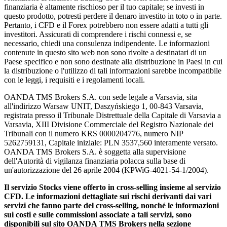
finanziaria è altamente rischioso per il tuo capitale; se investi in
questo prodotto, potresti perdere il denaro investito in toto o in parte.
Pertanto, i CFD e il Forex potrebbero non essere adatti a tutti gli
investitori. Assicurati di comprendere i rischi connessi e, se
necessario, chiedi una consulenza indipendente. Le informazioni
contenute in questo sito web non sono rivolte a destinatari di un
Paese specifico e non sono destinate alla distribuzione in Paesi in cui
la distribuzione o l'utilizzo di tali informazioni sarebbe incompatibile
con le leggi, i requisiti e i regolamenti locali.
OANDA TMS Brokers S.A. con sede legale a Varsavia, sita
all'indirizzo Warsaw UNIT, Daszyńskiego 1, 00-843 Varsavia,
registrata presso il Tribunale Distrettuale della Capitale di Varsavia a
Varsavia, XIII Divisione Commerciale del Registro Nazionale dei
Tribunali con il numero KRS 0000204776, numero NIP
5262759131, Capitale iniziale: PLN 3537,560 interamente versato.
OANDA TMS Brokers S.A. è soggetta alla supervisione
dell'Autorità di vigilanza finanziaria polacca sulla base di
un'autorizzazione del 26 aprile 2004 (KPWiG-4021-54-1/2004).
Il servizio Stocks viene offerto in cross-selling insieme al servizio
CFD. Le informazioni dettagliate sui rischi derivanti dai vari
servizi che fanno parte del cross-selling, nonché le informazioni
sui costi e sulle commissioni associate a tali servizi, sono
disponibili sul sito OANDA TMS Brokers nella sezione