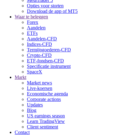
MetaTrader 5
Opties voor storten
Download de app of MT5
Waar te beleggen
Forex
Aandelen
ETFs
Aandelen-CFD
Indices-CFD
Termijngoederen-CFD
Crypto-CFD
ETF-fondsen-CFD
Specificatie instrument
SpaceX
Markt
Market news
Live-koersen
Economische agenda
Corporate actions
Updates
Blog
US earnings season
Learn TradingView
Client sentiment
Contact