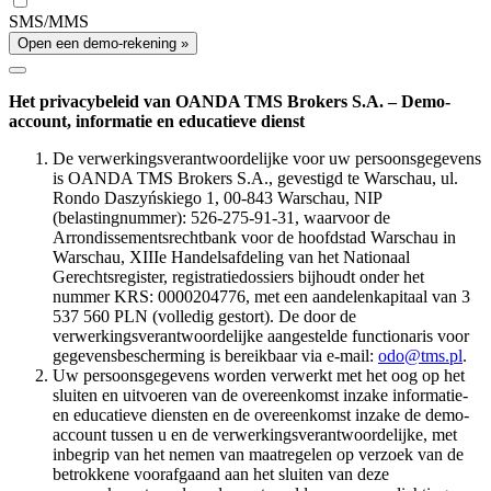
SMS/MMS
Open een demo-rekening »
Het privacybeleid van OANDA TMS Brokers S.A. – Demo-
account, informatie en educatieve dienst
De verwerkingsverantwoordelijke voor uw persoonsgegevens
is OANDA TMS Brokers S.A., gevestigd te Warschau, ul.
Rondo Daszyńskiego 1, 00-843 Warschau, NIP
(belastingnummer): 526-275-91-31, waarvoor de
Arrondissementsrechtbank voor de hoofdstad Warschau in
Warschau, XIIIe Handelsafdeling van het Nationaal
Gerechtsregister, registratiedossiers bijhoudt onder het
nummer KRS: 0000204776, met een aandelenkapitaal van 3
537 560 PLN (volledig gestort). De door de
verwerkingsverantwoordelijke aangestelde functionaris voor
gegevensbescherming is bereikbaar via e-mail:
odo@tms.pl
.
Uw persoonsgegevens worden verwerkt met het oog op het
sluiten en uitvoeren van de overeenkomst inzake informatie-
en educatieve diensten en de overeenkomst inzake de demo-
account tussen u en de verwerkingsverantwoordelijke, met
inbegrip van het nemen van maatregelen op verzoek van de
betrokkene voorafgaand aan het sluiten van deze