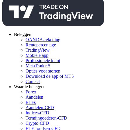
Beleggen
OANDA-rekening
Rentepercentage
TradingView
Mobiele app
Professionele klant
MetaTrader 5
Opties voor storten
Download de app of MT5
Contact
Waar te beleggen
Forex
Aandelen
ETFs
Aandelen-CFD
Indices-CFD
Termijngoederen-CFD
Crypto-CFD
ETF-fondsen-CFD