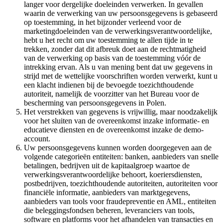
langer voor dergelijke doeleinden verwerken. In gevallen
waarin de verwerking van uw persoonsgegevens is gebaseerd
op toestemming, in het bijzonder verleend voor de
marketingdoeleinden van de verwerkingsverantwoordelijke,
hebt u het recht om uw toestemming te allen tijde in te
trekken, zonder dat dit afbreuk doet aan de rechtmatigheid
van de verwerking op basis van de toestemming vóór de
intrekking ervan. Als u van mening bent dat uw gegevens in
strijd met de wettelijke voorschriften worden verwerkt, kunt u
een klacht indienen bij de bevoegde toezichthoudende
autoriteit, namelijk de voorzitter van het Bureau voor de
bescherming van persoonsgegevens in Polen.
Het verstrekken van gegevens is vrijwillig, maar noodzakelijk
voor het sluiten van de overeenkomst inzake informatie- en
educatieve diensten en de overeenkomst inzake de demo-
account.
Uw persoonsgegevens kunnen worden doorgegeven aan de
volgende categorieën entiteiten: banken, aanbieders van snelle
betalingen, bedrijven uit de kapitaalgroep waartoe de
verwerkingsverantwoordelijke behoort, koeriersdiensten,
postbedrijven, toezichthoudende autoriteiten, autoriteiten voor
financiële informatie, aanbieders van marktgegevens,
aanbieders van tools voor fraudepreventie en AML, entiteiten
die beleggingsfondsen beheren, leveranciers van tools,
software en platforms voor het afhandelen van transacties en