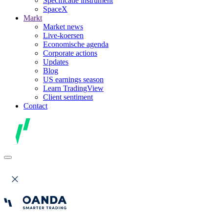
Specificatie instrument
SpaceX
Markt
Market news
Live-koersen
Economische agenda
Corporate actions
Updates
Blog
US earnings season
Learn TradingView
Client sentiment
Contact