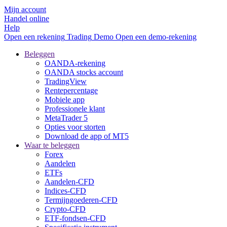
Mijn account
Handel online
Help
Open een rekening
Trading
Demo
Open een demo-rekening
Beleggen
OANDA-rekening
OANDA stocks account
TradingView
Rentepercentage
Mobiele app
Professionele klant
MetaTrader 5
Opties voor storten
Download de app of MT5
Waar te beleggen
Forex
Aandelen
ETFs
Aandelen-CFD
Indices-CFD
Termijngoederen-CFD
Crypto-CFD
ETF-fondsen-CFD