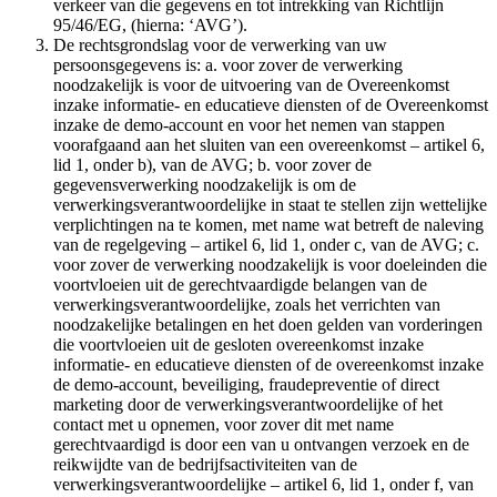
verkeer van die gegevens en tot intrekking van Richtlijn
95/46/EG, (hierna: ‘AVG’).
De rechtsgrondslag voor de verwerking van uw
persoonsgegevens is: a. voor zover de verwerking
noodzakelijk is voor de uitvoering van de Overeenkomst
inzake informatie- en educatieve diensten of de Overeenkomst
inzake de demo-account en voor het nemen van stappen
voorafgaand aan het sluiten van een overeenkomst – artikel 6,
lid 1, onder b), van de AVG; b. voor zover de
gegevensverwerking noodzakelijk is om de
verwerkingsverantwoordelijke in staat te stellen zijn wettelijke
verplichtingen na te komen, met name wat betreft de naleving
van de regelgeving – artikel 6, lid 1, onder c, van de AVG; c.
voor zover de verwerking noodzakelijk is voor doeleinden die
voortvloeien uit de gerechtvaardigde belangen van de
verwerkingsverantwoordelijke, zoals het verrichten van
noodzakelijke betalingen en het doen gelden van vorderingen
die voortvloeien uit de gesloten overeenkomst inzake
informatie- en educatieve diensten of de overeenkomst inzake
de demo-account, beveiliging, fraudepreventie of direct
marketing door de verwerkingsverantwoordelijke of het
contact met u opnemen, voor zover dit met name
gerechtvaardigd is door een van u ontvangen verzoek en de
reikwijdte van de bedrijfsactiviteiten van de
verwerkingsverantwoordelijke – artikel 6, lid 1, onder f, van