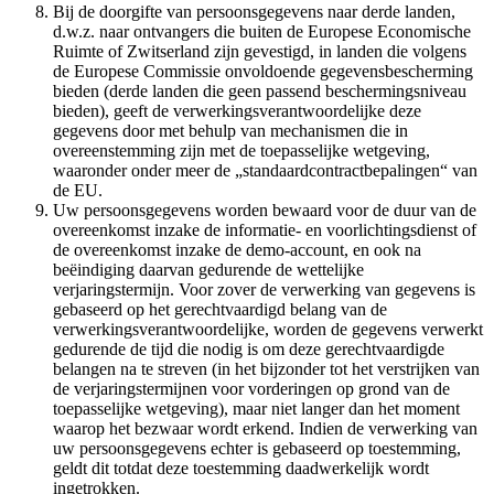
Bij de doorgifte van persoonsgegevens naar derde landen,
d.w.z. naar ontvangers die buiten de Europese Economische
Ruimte of Zwitserland zijn gevestigd, in landen die volgens
de Europese Commissie onvoldoende gegevensbescherming
bieden (derde landen die geen passend beschermingsniveau
bieden), geeft de verwerkingsverantwoordelijke deze
gegevens door met behulp van mechanismen die in
overeenstemming zijn met de toepasselijke wetgeving,
waaronder onder meer de „standaardcontractbepalingen“ van
de EU.
Uw persoonsgegevens worden bewaard voor de duur van de
overeenkomst inzake de informatie- en voorlichtingsdienst of
de overeenkomst inzake de demo-account, en ook na
beëindiging daarvan gedurende de wettelijke
verjaringstermijn. Voor zover de verwerking van gegevens is
gebaseerd op het gerechtvaardigd belang van de
verwerkingsverantwoordelijke, worden de gegevens verwerkt
gedurende de tijd die nodig is om deze gerechtvaardigde
belangen na te streven (in het bijzonder tot het verstrijken van
de verjaringstermijnen voor vorderingen op grond van de
toepasselijke wetgeving), maar niet langer dan het moment
waarop het bezwaar wordt erkend. Indien de verwerking van
uw persoonsgegevens echter is gebaseerd op toestemming,
geldt dit totdat deze toestemming daadwerkelijk wordt
ingetrokken.