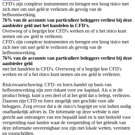
CFD's zijn complexe instrumenten en brengen een hoog risico met
zich mee om snel geld te verliezen als gevolg van de
hefboomwerking.
76% van de accounts van particuliere beleggers verliest bij deze
aanbieder geld met het handelen in CFD's.
Overweeg of u begrijpt hoe CFD's werken en of u het risico kunt
nemen om uw geld te verliezen.
CFD's zijn complexe instrumenten en brengen een hoog risico met
zich mee om snel geld te verliezen als gevolg van de
hefboomwerking.
76% van de accounts van particuliere beleggers verliest bij deze
aanbieder geld
met het handelen in CFD's. Overweeg of u begrijpt hoe CFD's
werken en of u het risico kunt nemen om uw geld te verliezen.
Risicowaarschuwing: CFD- en forex-handel op basis van
hefboomwerking zijn zeer riskant voor uw kapitaal. Als u in dit
product belegt, kunt u een deel of al het geld dat u belegt, verliezen.
Daarom zijn CFD en forex mogelijk niet geschikt voor alle
beleggers. Zorg ervoor dat u de risico's begrijpt en win indien nodig
onafhankelijk advies in. De informatie op deze website is niet
gericht aan ontvangers van een bepaald land en is niet bedoeld voor
verspreiding naar landen waar de verspreiding of het gebruik van
deze informatie onverenigbaar zou zijn met lokale wetten, vereisten
en voorschriften.