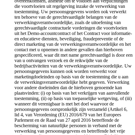
overeenkomsten, alsmede om te voldoen aan verplichtingen
die voortvloeien uit regelgeving inzake de verwerking van
toestemming. Uw persoonsgegevens worden ook verwerkt
ten behoeve van de gerechtvaardigde belangen van de
verwerkingsverantwoordelijke, zoals de uitoefening van
gerechtvaardigde contractuele vorderingen die voortvloeien
uit het Demo-accountcontract of het Contract voor informatie-
en educatieve diensten, beveiliging, fraudepreventie of de
direct marketing van de verwerkingsverantwoordelijke en het
contact met u opnemen in andere gevallen dan hierboven
gespecificeerd, waar dit met name gerechtvaardigd is door een
van u ontvangen verzoek en de reikwijdte van de
bedrijfsactiviteiten van de verwerkingsverantwoordelijke. Uw
persoonsgegevens kunnen ook worden verwerkt voor
marketingdoeleinden op basis van de toestemming die u aan
de verwerkingsverantwoordelijke hebt gegeven. Verwerking
voor andere doeleinden dan de hierboven genoemde kan
plaatsvinden: (i) op basis van het verkrijgen van aanvullende
toestemming, (ii) op basis van toepasselijke wetgeving, of (iii)
wanneer dit verenigbaar is met het doel waarvoor de
persoonsgegevens oorspronkelijk zijn verzameld (Artikel 6,
lid 4, van Verordening (EU) 2016/679 van het Europees
Parlement en de Raad van 27 april 2016 betreffende de
bescherming van natuurlijke personen in verband met de
verwerking van persoonsgegevens en betreffende het vrije