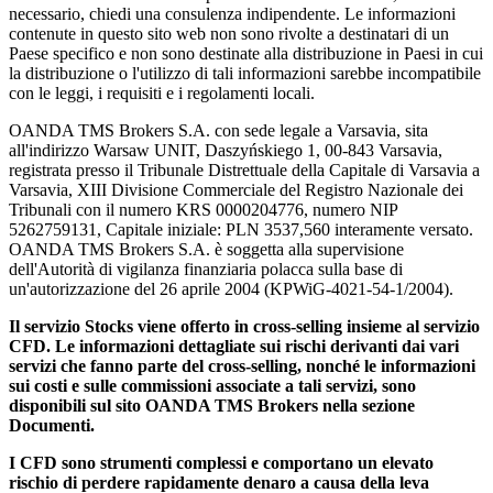
necessario, chiedi una consulenza indipendente. Le informazioni
contenute in questo sito web non sono rivolte a destinatari di un
Paese specifico e non sono destinate alla distribuzione in Paesi in cui
la distribuzione o l'utilizzo di tali informazioni sarebbe incompatibile
con le leggi, i requisiti e i regolamenti locali.
OANDA TMS Brokers S.A. con sede legale a Varsavia, sita
all'indirizzo Warsaw UNIT, Daszyńskiego 1, 00-843 Varsavia,
registrata presso il Tribunale Distrettuale della Capitale di Varsavia a
Varsavia, XIII Divisione Commerciale del Registro Nazionale dei
Tribunali con il numero KRS 0000204776, numero NIP
5262759131, Capitale iniziale: PLN 3537,560 interamente versato.
OANDA TMS Brokers S.A. è soggetta alla supervisione
dell'Autorità di vigilanza finanziaria polacca sulla base di
un'autorizzazione del 26 aprile 2004 (KPWiG-4021-54-1/2004).
Il servizio Stocks viene offerto in cross-selling insieme al servizio
CFD. Le informazioni dettagliate sui rischi derivanti dai vari
servizi che fanno parte del cross-selling, nonché le informazioni
sui costi e sulle commissioni associate a tali servizi, sono
disponibili sul sito OANDA TMS Brokers nella sezione
Documenti.
I CFD sono strumenti complessi e comportano un elevato
rischio di perdere rapidamente denaro a causa della leva