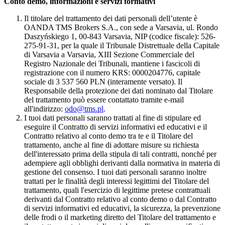
Conto demo, informazioni e servizi formativi
Il titolare del trattamento dei dati personali dell’utente è
OANDA TMS Brokers S.A., con sede a Varsavia, ul. Rondo
Daszyńskiego 1, 00-843 Varsavia, NIP (codice fiscale): 526-
275-91-31, per la quale il Tribunale Distrettuale della Capitale
di Varsavia a Varsavia, XIII Sezione Commerciale del
Registro Nazionale dei Tribunali, mantiene i fascicoli di
registrazione con il numero KRS: 0000204776, capitale
sociale di 3 537 560 PLN (interamente versato). Il
Responsabile della protezione dei dati nominato dal Titolare
del trattamento può essere contattato tramite e-mail
all'indirizzo:
odo@tms.pl
.
I tuoi dati personali saranno trattati al fine di stipulare ed
eseguire il Contratto di servizi informativi ed educativi e il
Contratto relativo al conto demo tra te e il Titolare del
trattamento, anche al fine di adottare misure su richiesta
dell'interessato prima della stipula di tali contratti, nonché per
adempiere agli obblighi derivanti dalla normativa in materia di
gestione del consenso. I tuoi dati personali saranno inoltre
trattati per le finalità degli interessi legittimi del Titolare del
trattamento, quali l'esercizio di legittime pretese contrattuali
derivanti dal Contratto relativo al conto demo o dal Contratto
di servizi informativi ed educativi, la sicurezza, la prevenzione
delle frodi o il marketing diretto del Titolare del trattamento e