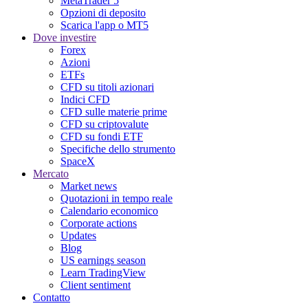
MetaTrader 5
Opzioni di deposito
Scarica l'app o MT5
Dove investire
Forex
Azioni
ETFs
CFD su titoli azionari
Indici CFD
CFD sulle materie prime
CFD su criptovalute
CFD su fondi ETF
Specifiche dello strumento
SpaceX
Mercato
Market news
Quotazioni in tempo reale
Calendario economico
Corporate actions
Updates
Blog
US earnings season
Learn TradingView
Client sentiment
Contatto