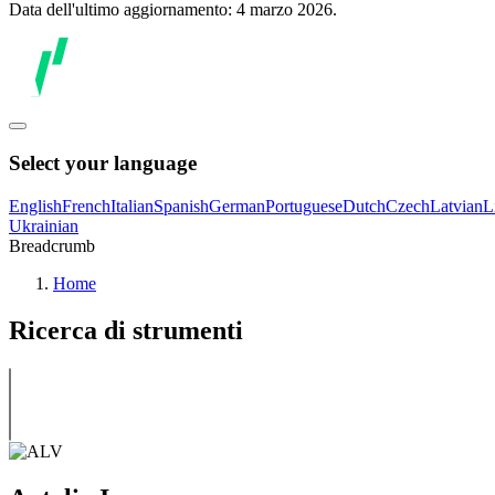
Data dell'ultimo aggiornamento: 4 marzo 2026.
Select your language
English
French
Italian
Spanish
German
Portuguese
Dutch
Czech
Latvian
L
Ukrainian
Breadcrumb
Home
Ricerca di strumenti