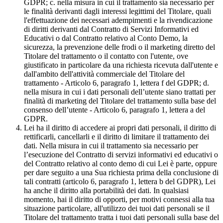
GDPR; c. nella misura in cui il trattamento sia necessario per
le finalità derivanti dagli interessi legittimi del Titolare, quali
l'effettuazione dei necessari adempimenti e la rivendicazione
di diritti derivanti dal Contratto di Servizi Informativi ed
Educativi o dal Contratto relativo al Conto Demo, la
sicurezza, la prevenzione delle frodi o il marketing diretto del
Titolare del trattamento o il contatto con l'utente, ove
giustificato in particolare da una richiesta ricevuta dall'utente e
dall'ambito dell'attività commerciale del Titolare del
trattamento - Articolo 6, paragrafo 1, lettera f del GDPR; d.
nella misura in cui i dati personali dell’utente siano trattati per
finalità di marketing del Titolare del trattamento sulla base del
consenso dell’utente - Articolo 6, paragrafo 1, lettera a del
GDPR.
Lei ha il diritto di accedere ai propri dati personali, il diritto di
rettificarli, cancellarli e il diritto di limitare il trattamento dei
dati. Nella misura in cui il trattamento sia necessario per
l’esecuzione del Contratto di servizi informativi ed educativi o
del Contratto relativo al conto demo di cui Lei è parte, oppure
per dare seguito a una Sua richiesta prima della conclusione di
tali contratti (articolo 6, paragrafo 1, lettera b del GDPR), Lei
ha anche il diritto alla portabilità dei dati. In qualsiasi
momento, hai il diritto di opporti, per motivi connessi alla tua
situazione particolare, all'utilizzo dei tuoi dati personali se il
Titolare del trattamento tratta i tuoi dati personali sulla base del