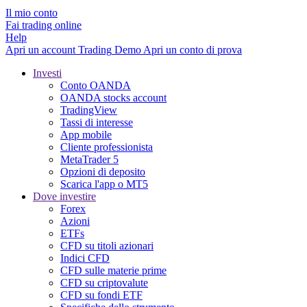
Il mio conto
Fai trading online
Help
Apri un account
Trading
Demo
Apri un conto di prova
Investi
Conto OANDA
OANDA stocks account
TradingView
Tassi di interesse
App mobile
Cliente professionista
MetaTrader 5
Opzioni di deposito
Scarica l'app o MT5
Dove investire
Forex
Azioni
ETFs
CFD su titoli azionari
Indici CFD
CFD sulle materie prime
CFD su criptovalute
CFD su fondi ETF