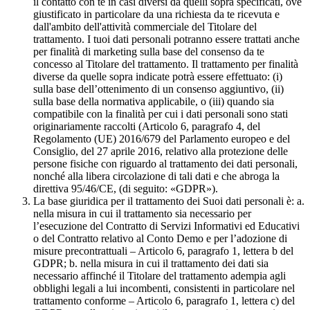
il contatto con te in casi diversi da quelli sopra specificati, ove
giustificato in particolare da una richiesta da te ricevuta e
dall'ambito dell'attività commerciale del Titolare del
trattamento. I tuoi dati personali potranno essere trattati anche
per finalità di marketing sulla base del consenso da te
concesso al Titolare del trattamento. Il trattamento per finalità
diverse da quelle sopra indicate potrà essere effettuato: (i)
sulla base dell’ottenimento di un consenso aggiuntivo, (ii)
sulla base della normativa applicabile, o (iii) quando sia
compatibile con la finalità per cui i dati personali sono stati
originariamente raccolti (Articolo 6, paragrafo 4, del
Regolamento (UE) 2016/679 del Parlamento europeo e del
Consiglio, del 27 aprile 2016, relativo alla protezione delle
persone fisiche con riguardo al trattamento dei dati personali,
nonché alla libera circolazione di tali dati e che abroga la
direttiva 95/46/CE, (di seguito: «GDPR»).
La base giuridica per il trattamento dei Suoi dati personali è: a.
nella misura in cui il trattamento sia necessario per
l’esecuzione del Contratto di Servizi Informativi ed Educativi
o del Contratto relativo al Conto Demo e per l’adozione di
misure precontrattuali – Articolo 6, paragrafo 1, lettera b del
GDPR; b. nella misura in cui il trattamento dei dati sia
necessario affinché il Titolare del trattamento adempia agli
obblighi legali a lui incombenti, consistenti in particolare nel
trattamento conforme – Articolo 6, paragrafo 1, lettera c) del