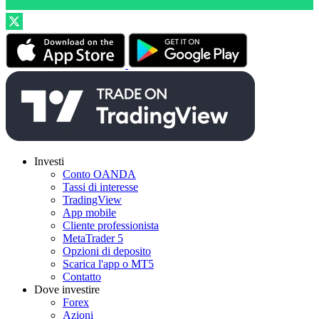
Investi
Conto OANDA
Tassi di interesse
TradingView
App mobile
Cliente professionista
MetaTrader 5
Opzioni di deposito
Scarica l'app o MT5
Contatto
Dove investire
Forex
Azioni