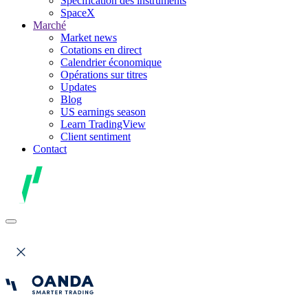
Spécification des instruments
SpaceX
Marché
Market news
Cotations en direct
Calendrier économique
Opérations sur titres
Updates
Blog
US earnings season
Learn TradingView
Client sentiment
Contact