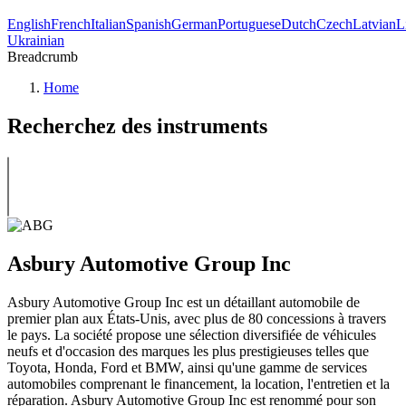
English
French
Italian
Spanish
German
Portuguese
Dutch
Czech
Latvian
L
Ukrainian
Breadcrumb
Home
Recherchez des instruments
Asbury Automotive Group Inc
Asbury Automotive Group Inc est un détaillant automobile de
premier plan aux États-Unis, avec plus de 80 concessions à travers
le pays. La société propose une sélection diversifiée de véhicules
neufs et d'occasion des marques les plus prestigieuses telles que
Toyota, Honda, Ford et BMW, ainsi qu'une gamme de services
automobiles comprenant le financement, la location, l'entretien et la
réparation. Asbury Automotive Group Inc est renommé pour son