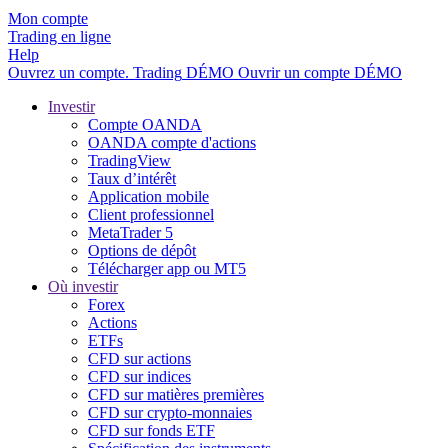
Mon compte
Trading en ligne
Help
Ouvrez un compte.
Trading
DÉMO
Ouvrir un compte DÉMO
Investir
Compte OANDA
OANDA compte d'actions
TradingView
Taux d’intérêt
Application mobile
Client professionnel
MetaTrader 5
Options de dépôt
Télécharger app ou MT5
Où investir
Forex
Actions
ETFs
CFD sur actions
CFD sur indices
CFD sur matières premières
CFD sur crypto-monnaies
CFD sur fonds ETF