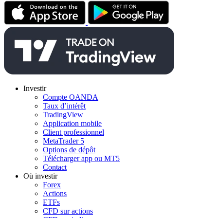
Investir
Compte OANDA
Taux d’intérêt
TradingView
Application mobile
Client professionnel
MetaTrader 5
Options de dépôt
Télécharger app ou MT5
Contact
Où investir
Forex
Actions
ETFs
CFD sur actions