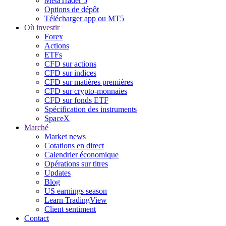
MetaTrader 5
Options de dépôt
Télécharger app ou MT5
Où investir
Forex
Actions
ETFs
CFD sur actions
CFD sur indices
CFD sur matières premières
CFD sur crypto-monnaies
CFD sur fonds ETF
Spécification des instruments
SpaceX
Marché
Market news
Cotations en direct
Calendrier économique
Opérations sur titres
Updates
Blog
US earnings season
Learn TradingView
Client sentiment
Contact