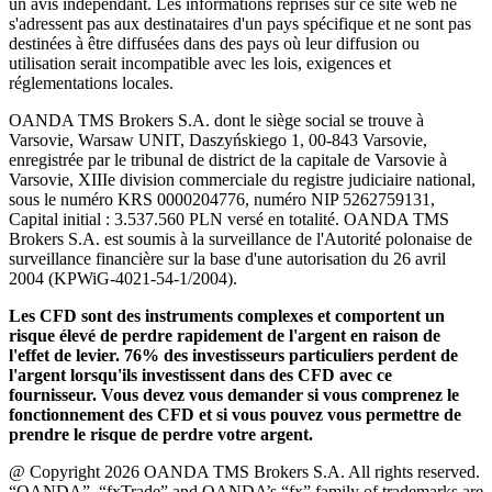
un avis indépendant. Les informations reprises sur ce site web ne
s'adressent pas aux destinataires d'un pays spécifique et ne sont pas
destinées à être diffusées dans des pays où leur diffusion ou
utilisation serait incompatible avec les lois, exigences et
réglementations locales.
OANDA TMS Brokers S.A. dont le siège social se trouve à
Varsovie, Warsaw UNIT, Daszyńskiego 1, 00-843 Varsovie,
enregistrée par le tribunal de district de la capitale de Varsovie à
Varsovie, XIIIe division commerciale du registre judiciaire national,
sous le numéro KRS 0000204776, numéro NIP 5262759131,
Capital initial : 3.537.560 PLN versé en totalité. OANDA TMS
Brokers S.A. est soumis à la surveillance de l'Autorité polonaise de
surveillance financière sur la base d'une autorisation du 26 avril
2004 (KPWiG-4021-54-1/2004).
Les CFD sont des instruments complexes et comportent un
risque élevé de perdre rapidement de l'argent en raison de
l'effet de levier. 76% des investisseurs particuliers perdent de
l'argent lorsqu'ils investissent dans des CFD avec ce
fournisseur. Vous devez vous demander si vous comprenez le
fonctionnement des CFD et si vous pouvez vous permettre de
prendre le risque de perdre votre argent.
@ Copyright 2026 OANDA TMS Brokers S.A. All rights reserved.
“OANDA”, “fxTrade” and OANDA’s “fx” family of trademarks are