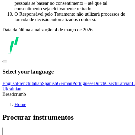
pessoais se basear no consentimento – até que tal
consentimento seja efetivamente retirado.
O Responsável pelo Tratamento não utilizará processos de
tomada de decisão automatizados contra si.
Data da última atualização: 4 de março de 2026.
Select your language
English
French
Italian
Spanish
German
Portuguese
Dutch
Czech
Latvian
L
Ukrainian
Breadcrumb
Home
Procurar instrumentos