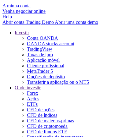
A minha conta
Venha negociar online
Help
Abrir conta
Trading
Demo
Abrir uma conta demo
Investir
Conta OANDA
OANDA stocks account
TradingView
Taxas de juro
Aplicação móvel
Cliente profissional
MetaTrader 5
Opções de depósito
Transferir a aplicação ou o MT5
Onde investir
Forex
Ações
ETFs
CFD de ações
CFD de índices
CFD de matérias-primas
CFD de criptomoeda
CFD de fundos ETF