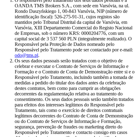
O responsável pelo tratamento dos seus dados pessoais é a
OANDA TMS Brokers S.A., com sede em Varsóvia, na ul.
Rondo Daszyńskiego 1, 00-843 Varsóvia, NIP (número de
identificação fiscal): 526-275-91-31, cujos registos são
mantidos pelo Tribunal Distrital da capital de Varsóvia, em
Varsóvia, XIII Departamento Comercial do Registo Nacional
de Empresas, sob o número KRS: 0000204776, com um
capital social de 3 537 560 PLN (integralmente realizado). O
Responsável pela Proteção de Dados nomeado pelo
Responsável pelo Tratamento pode ser contactado por e-mail:
odo@tms.pl
.
Os seus dados pessoais serão tratados com o objetivo de
celebrar e executar o Contrato de Serviços de Informação e
Formação e o Contrato de Conta de Demonstração entre si e o
Responsável pelo Tratamento, incluindo também a tomada de
medidas a pedido do titular dos dados antes da celebração
destes contratos, bem como para cumprir as obrigações
decorrentes da regulamentação relativa ao tratamento do
consentimento. Os seus dados pessoais serão também tratados
para efeitos dos interesses legítimos do Responsável pelo
Tratamento, tais como o exercício de direitos contratuais
legítimos decorrentes do Contrato de Conta de Demonstração
ou do Contrato de Serviços de Informação e Formação,
segurança, prevenção de fraudes ou marketing direto do
Responsável pelo Tratamento e contacto consigo em casos