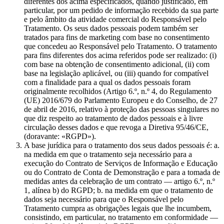
diferentes dos acima especificados, quando justificado, em
particular, por um pedido de informação recebido da sua parte
e pelo âmbito da atividade comercial do Responsável pelo
Tratamento. Os seus dados pessoais podem também ser
tratados para fins de marketing com base no consentimento
que concedeu ao Responsável pelo Tratamento. O tratamento
para fins diferentes dos acima referidos pode ser realizado: (i)
com base na obtenção de consentimento adicional, (ii) com
base na legislação aplicável, ou (iii) quando for compatível
com a finalidade para a qual os dados pessoais foram
originalmente recolhidos (Artigo 6.º, n.º 4, do Regulamento
(UE) 2016/679 do Parlamento Europeu e do Conselho, de 27
de abril de 2016, relativo à proteção das pessoas singulares no
que diz respeito ao tratamento de dados pessoais e à livre
circulação desses dados e que revoga a Diretiva 95/46/CE,
(doravante: «RGPD»).
A base jurídica para o tratamento dos seus dados pessoais é: a.
na medida em que o tratamento seja necessário para a
execução do Contrato de Serviços de Informação e Educação
ou do Contrato de Conta de Demonstração e para a tomada de
medidas antes da celebração de um contrato — artigo 6.º, n.º
1, alínea b) do RGPD; b. na medida em que o tratamento de
dados seja necessário para que o Responsável pelo
Tratamento cumpra as obrigações legais que lhe incumbem,
consistindo, em particular, no tratamento em conformidade —