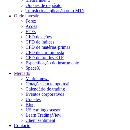
MetaTrader 5
Opções de depósito
Transferir a aplicação ou o MT5
Onde investir
Forex
Ações
ETFs
CFD de ações
CFD de índices
CFD de matérias-primas
CFD de criptomoeda
CFD de fundos ETF
Especificação do instrumento
SpaceX
Mercado
Market news
Cotações em tempo real
Calendário de trading
Eventos corporativos
Updates
Blog
US earnings season
Learn TradingView
Client sentiment
Contacto