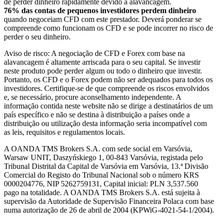
de perder dinheiro rapidamente devido à alavancagem.
76% das contas de pequenos investidores perdem dinheiro
quando negoceiam CFD com este prestador. Deverá ponderar se
compreende como funcionam os CFD e se pode incorrer no risco de
perder o seu dinheiro.
Aviso de risco: A negociação de CFD e Forex com base na
alavancagem é altamente arriscada para o seu capital. Se investir
neste produto pode perder algum ou todo o dinheiro que investir.
Portanto, os CFD e o Forex podem não ser adequados para todos os
investidores. Certifique-se de que compreende os riscos envolvidos
e, se necessário, procure aconselhamento independente. A
informação contida neste website não se dirige a destinatários de um
país específico e não se destina à distribuição a países onde a
distribuição ou utilização desta informação seria incompatível com
as leis, requisitos e regulamentos locais.
A OANDA TMS Brokers S.A. com sede social em Varsóvia,
Warsaw UNIT, Daszyńskiego 1, 00-843 Varsóvia, registada pelo
Tribunal Distrital da Capital de Varsóvia em Varsóvia, 13.ª Divisão
Comercial do Registo do Tribunal Nacional sob o número KRS
0000204776, NIP 5262759131, Capital inicial: PLN 3,537.560
pago na totalidade. A OANDA TMS Brokers S.A. está sujeita à
supervisão da Autoridade de Supervisão Financeira Polaca com base
numa autorização de 26 de abril de 2004 (KPWiG-4021-54-1/2004).