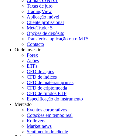
Conta OANDA
Taxas de juro
TradingView
Aplicação móvel
Cliente profissional
MetaTrader 5
Opções de depósito
Transferir a aplicação ou o MT5
Contacto
Onde investir
Forex
Ações
ETFs
CFD de ações
CFD de índices
CFD de matérias-primas
CFD de criptomoeda
CFD de fundos ETF
Especificação do instrumento
Mercado
Eventos corporativos
Cotações em tempo real
Rollovers
Market news
Sentimento do cliente