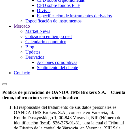
CFD sobre criptomonedas
CFD sobre fondos ETF
Divisas
Especificación de instrumentos derivados
Especificación de instrumentos
Mercado
Market News
Cotización en tiempo real
Calendario económico
Blog
Updates
Derivados
Acciones corporativas
Sentimiento del cliente
Contacto
Política de privacidad de OANDA TMS Brokers S.A. – Cuenta
demo, información y servicio educativo
El responsable del tratamiento de sus datos personales es
OANDA TMS Brokers S.A., con sede en Varsovia, ul.
Rondo Daszyńskiego 1, 00-843 Varsovia, NIP (Número de
identificación fiscal): 526-275-91-31, para la cual el Tribunal
de Distrito de la capital de Varsovia, en Varsovia, XIII Sala