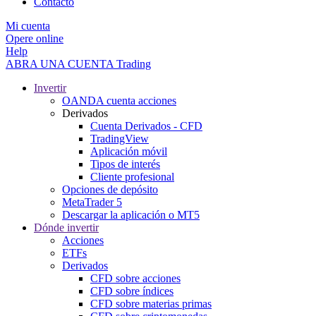
Contacto
Mi cuenta
Opere online
Help
ABRA UNA CUENTA
Trading
Invertir
OANDA cuenta acciones
Derivados
Cuenta Derivados - CFD
TradingView
Aplicación móvil
Tipos de interés
Cliente profesional
Opciones de depósito
MetaTrader 5
Descargar la aplicación o MT5
Dónde invertir
Acciones
ETFs
Derivados
CFD sobre acciones
CFD sobre índices
CFD sobre materias primas