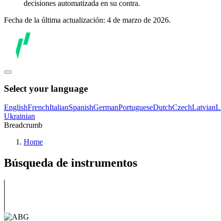
decisiones automatizada en su contra.
Fecha de la última actualización: 4 de marzo de 2026.
Select your language
English
French
Italian
Spanish
German
Portuguese
Dutch
Czech
Latvian
L
Ukrainian
Breadcrumb
Home
Búsqueda de instrumentos