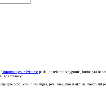
.”
informacijos ir švietimo
paslaugų teikimo sąlygomis, kurios yra bendr
augos atsisakyti.
apie produktus ir paslaugas, pvz., naujienas ir akcijas, naudojant pa