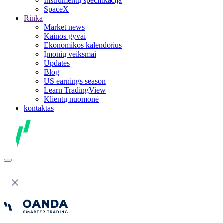
Instrumentų specifikacija
SpaceX
Rinka
Market news
Kainos gyvai
Ekonomikos kalendorius
Įmonių veiksmai
Updates
Blog
US earnings season
Learn TradingView
Klientų nuomonė
kontaktas