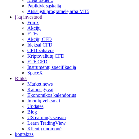
Meta trader 5
Papildyk sąskaitą
Atsisiųsti programėlę arba MT5
į ką investuoti
Forex
Akcijų
ETFs
Akcijų CFD
Ideksai CFD
CFD žaliavos
Kriptovaliutų CFD
ETF CFD
Instrumentų specifikacija
SpaceX
Rinka
Market news
Kainos gyvai
Ekonomikos kalendorius
Įmonių veiksmai
Updates
Blog
US earnings season
Learn TradingView
Klientų nuomonė
kontaktas