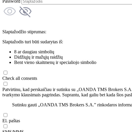
Password
Slaptažodžio stiprumas:
Slaptažodis turi būti sudarytas iš:
8 ar daugiau simbolių
Didžiųjų ir mažųjų raidžių
Bent vieno skaitmenų ir specialiojo simbolio
Check all consents
Patvirtinu, kad perskaičiau ir sutinku su „OANDA TMS Brokers S.A
tvarkymo klausimais pagrindas. Suprantu, kad galiu bet kada šios pasl
Sutinku gauti „OANDA TMS Brokers S.A.” rinkodaros informaciją 
El. paštas
SMS/MMS