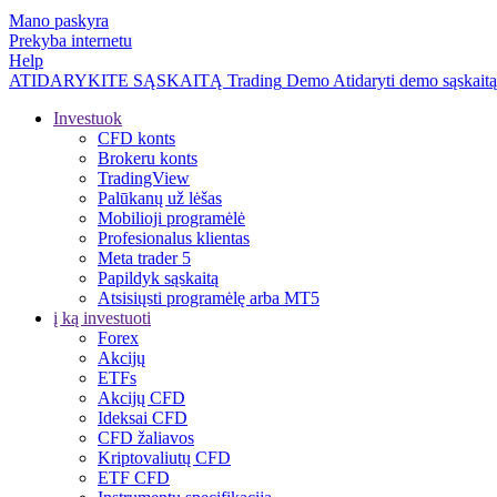
Mano paskyra
Prekyba internetu
Help
ATIDARYKITE SĄSKAITĄ
Trading
Demo
Atidaryti demo sąskaitą
Investuok
CFD konts
Brokeru konts
TradingView
Palūkanų už lėšas
Mobilioji programėlė
Profesionalus klientas
Meta trader 5
Papildyk sąskaitą
Atsisiųsti programėlę arba MT5
į ką investuoti
Forex
Akcijų
ETFs
Akcijų CFD
Ideksai CFD
CFD žaliavos
Kriptovaliutų CFD
ETF CFD