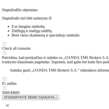
Slaptažodžio stiprumas:
Slaptažodis turi būti sudarytas iš:
8 ar daugiau simbolių
Didžiųjų ir mažųjų raidžių
Bent vieno skaitmenų ir specialiojo simbolio
Check all consents
Patvirtinu, kad perskaičiau ir sutinku su „OANDA TMS Brokers S.A
tvarkymo klausimais pagrindas. Suprantu, kad galiu bet kada šios pasl
Sutinku gauti „OANDA TMS Brokers S.A.” rinkodaros informaciją 
El. paštas
SMS/MMS
ATSIDARYKITE DEMO SĄSKAITĄ »