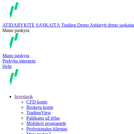
ATIDARYKITE SĄSKAITĄ
Trading
Demo
Atidaryti demo sąskaitą
Mano paskyra
Mano paskyra
Prekyba internetu
Help
Investuok
CFD konts
Brokeru konts
TradingView
Palūkanų už lėšas
Mobilioji programėlė
Profesionalus klientas