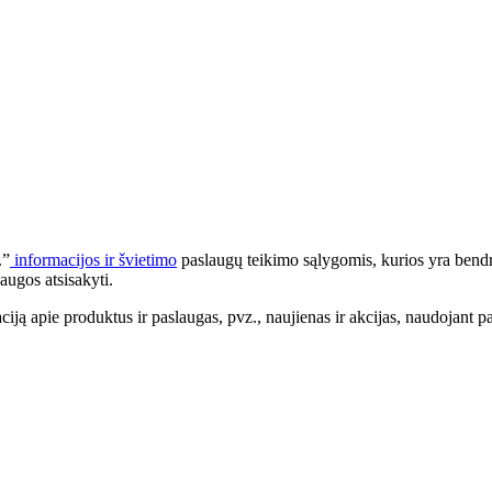
.”
informacijos ir švietimo
paslaugų teikimo sąlygomis, kurios yra bendr
augos atsisakyti.
apie produktus ir paslaugas, pvz., naujienas ir akcijas, naudojant pa