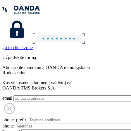
go to client zone
Užpildykite formą
Atidarykite nemokamą OANDA demo sąskaitą
Rodo section
Kas yra asmens duomenų valdytojas?
OANDA TMS Brokers S.A.
email
phone_prefix
phone