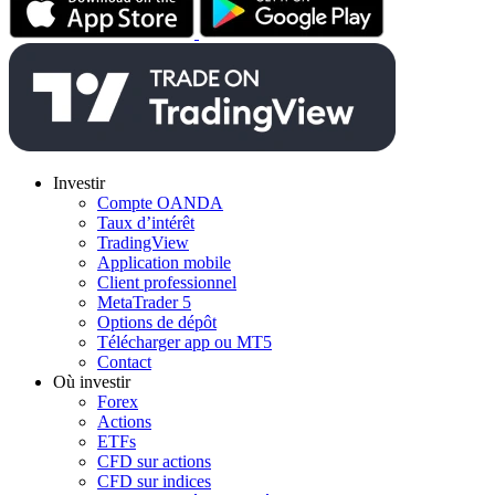
Investir
Compte OANDA
Taux d’intérêt
TradingView
Application mobile
Client professionnel
MetaTrader 5
Options de dépôt
Télécharger app ou MT5
Contact
Où investir
Forex
Actions
ETFs
CFD sur actions
CFD sur indices