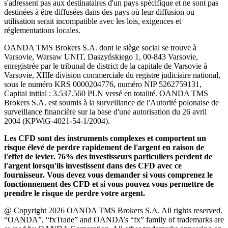
s'adressent pas aux destinataires d'un pays spécifique et ne sont pas
destinées à être diffusées dans des pays où leur diffusion ou
utilisation serait incompatible avec les lois, exigences et
réglementations locales.
OANDA TMS Brokers S.A. dont le siège social se trouve à
Varsovie, Warsaw UNIT, Daszyńskiego 1, 00-843 Varsovie,
enregistrée par le tribunal de district de la capitale de Varsovie à
Varsovie, XIIIe division commerciale du registre judiciaire national,
sous le numéro KRS 0000204776, numéro NIP 5262759131,
Capital initial : 3.537.560 PLN versé en totalité. OANDA TMS
Brokers S.A. est soumis à la surveillance de l'Autorité polonaise de
surveillance financière sur la base d'une autorisation du 26 avril
2004 (KPWiG-4021-54-1/2004).
Les CFD sont des instruments complexes et comportent un
risque élevé de perdre rapidement de l'argent en raison de
l'effet de levier. 76% des investisseurs particuliers perdent de
l'argent lorsqu'ils investissent dans des CFD avec ce
fournisseur. Vous devez vous demander si vous comprenez le
fonctionnement des CFD et si vous pouvez vous permettre de
prendre le risque de perdre votre argent.
@ Copyright 2026 OANDA TMS Brokers S.A. All rights reserved.
“OANDA”, “fxTrade” and OANDA’s “fx” family of trademarks are