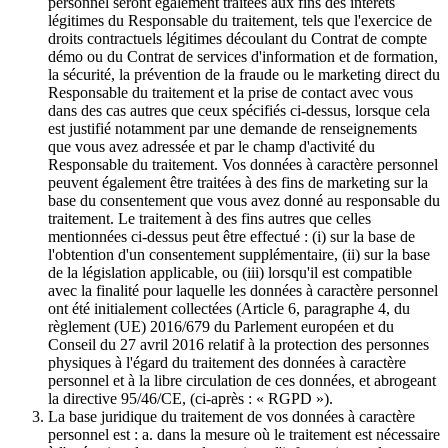
personnel seront également traitées aux fins des intérêts
légitimes du Responsable du traitement, tels que l'exercice de
droits contractuels légitimes découlant du Contrat de compte
démo ou du Contrat de services d'information et de formation,
la sécurité, la prévention de la fraude ou le marketing direct du
Responsable du traitement et la prise de contact avec vous
dans des cas autres que ceux spécifiés ci-dessus, lorsque cela
est justifié notamment par une demande de renseignements
que vous avez adressée et par le champ d'activité du
Responsable du traitement. Vos données à caractère personnel
peuvent également être traitées à des fins de marketing sur la
base du consentement que vous avez donné au responsable du
traitement. Le traitement à des fins autres que celles
mentionnées ci-dessus peut être effectué : (i) sur la base de
l'obtention d'un consentement supplémentaire, (ii) sur la base
de la législation applicable, ou (iii) lorsqu'il est compatible
avec la finalité pour laquelle les données à caractère personnel
ont été initialement collectées (Article 6, paragraphe 4, du
règlement (UE) 2016/679 du Parlement européen et du
Conseil du 27 avril 2016 relatif à la protection des personnes
physiques à l'égard du traitement des données à caractère
personnel et à la libre circulation de ces données, et abrogeant
la directive 95/46/CE, (ci-après : « RGPD »).
La base juridique du traitement de vos données à caractère
personnel est : a. dans la mesure où le traitement est nécessaire