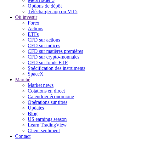
MetaTrader 5
Options de dépôt
Télécharger app ou MT5
Où investir
Forex
Actions
ETFs
CFD sur actions
CFD sur indices
CFD sur matières premières
CFD sur crypto-monnaies
CFD sur fonds ETF
Spécification des instruments
SpaceX
Marché
Market news
Cotations en direct
Calendrier économique
Opérations sur titres
Updates
Blog
US earnings season
Learn TradingView
Client sentiment
Contact