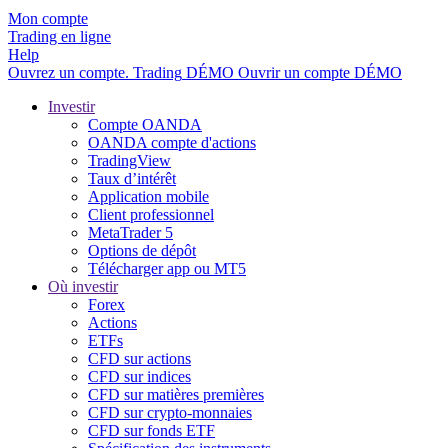
Mon compte
Trading en ligne
Help
Ouvrez un compte.
Trading
DÉMO
Ouvrir un compte DÉMO
Investir
Compte OANDA
OANDA compte d'actions
TradingView
Taux d’intérêt
Application mobile
Client professionnel
MetaTrader 5
Options de dépôt
Télécharger app ou MT5
Où investir
Forex
Actions
ETFs
CFD sur actions
CFD sur indices
CFD sur matières premières
CFD sur crypto-monnaies
CFD sur fonds ETF