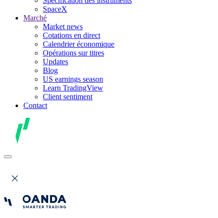
Spécification des instruments
SpaceX
Marché
Market news
Cotations en direct
Calendrier économique
Opérations sur titres
Updates
Blog
US earnings season
Learn TradingView
Client sentiment
Contact