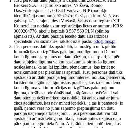
Jūsu personas datu pārziņš ir uzņēmums „OANDA TMS
Brokers S.A.” ar juridisko adresi Varšavā, Rondo
Daszyńskiego iela 1, 00-843 Varšava, NIP (nodokļu
identifikācijas numurs): 526-275-91-31, par kuru Varšavas
galvaspilsētas rajona tiesa Varšavā, Valsts tiesu reģistra XIII
Komerclietu nodaļa uztur reģistrācijas lietas ar numuru KRS:
0000204776, akciju kapitāls 3 537 560 PLN (pilnībā
apmaksāts). Ar datu pārziņa iecelto datu aizsardzības
speciālistu var sazināties, rakstot uz e-pastu:
odo@tms.pl
.
Jūsu personas dati tiks apstrādāti, lai noslēgtu un izpildītu
Informācijas un izglītības pakalpojumu līgumu un Demo
konta līgumu starp jums un datu pārziņu, tostarp arī, lai pēc
datu subjekta lūguma veiktu pasākumus pirms šo līgumu
noslēgšanas, kā arī lai izpildītu pienākumus, kas izriet no
noteikumiem par piekrišanas apstrādi. Jūsu personas dati tiks
apstrādāti arī datu pārziņa leģitīmo interešu nolūkā, piemēram,
lai īstenotu leģitīmas līgumiskas prasības, kas izriet no demo
konta līguma vai informācijas un izglītības pakalpojumu
līguma, drošības nodrošināšanai, krāpšanas novēršanai vai
datu pārziņa tiešā mārketinga nolūkā, kā arī saziņai ar jums
citos gadījumos, kas nav minēti iepriekš, ja tas ir pamatots, jo
īpaši, ņemot vērā no jums saņemto pieprasījumu un datu
pārziņa uzņēmējdarbības jomu. Jūsu personas dati var tikt
apstrādāti arī mārketinga nolūkos, pamatojoties uz jūsu datu
pārziņam sniegto piekrišanu. Apstrāde citiem nolūkiem, kas