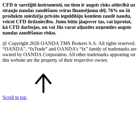
CFD ir sarežģīti instrumenti, un tiem ir augsts risks attiecībā uz
strauju naudas zaudēšanu sviras finansējuma dēļ. 76% no šā
produktu sniedzēja privāto ieguldītāju kontiem zaudē naudu,
veicot CFD tirdzniecību. Jums būtu jāapsver tas, vai izprotat,
kā CFD darbojas, un vai Jūs varat atļauties uzņemties augsto
naudas zaudēšanas risku.
@ Copyright 2026 OANDA TMS Brokers S.A. All rights reserved.
“OANDA”, “fxTrade” and OANDA’s “fx” family of trademarks are
owned by OANDA Corporation. All other trademarks appearing on
this website are the property of their respective owner.
Scroll to top