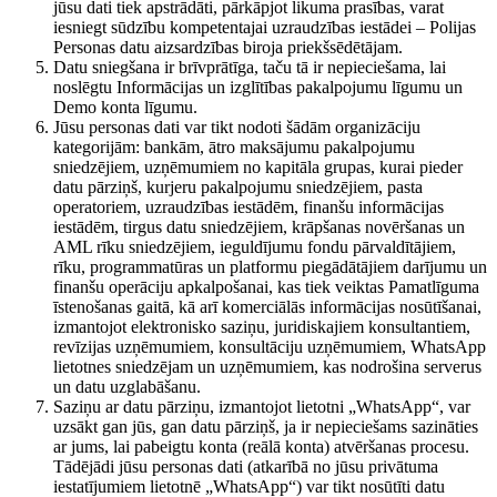
jūsu dati tiek apstrādāti, pārkāpjot likuma prasības, varat
iesniegt sūdzību kompetentajai uzraudzības iestādei – Polijas
Personas datu aizsardzības biroja priekšsēdētājam.
Datu sniegšana ir brīvprātīga, taču tā ir nepieciešama, lai
noslēgtu Informācijas un izglītības pakalpojumu līgumu un
Demo konta līgumu.
Jūsu personas dati var tikt nodoti šādām organizāciju
kategorijām: bankām, ātro maksājumu pakalpojumu
sniedzējiem, uzņēmumiem no kapitāla grupas, kurai pieder
datu pārziņš, kurjeru pakalpojumu sniedzējiem, pasta
operatoriem, uzraudzības iestādēm, finanšu informācijas
iestādēm, tirgus datu sniedzējiem, krāpšanas novēršanas un
AML rīku sniedzējiem, ieguldījumu fondu pārvaldītājiem,
rīku, programmatūras un platformu piegādātājiem darījumu un
finanšu operāciju apkalpošanai, kas tiek veiktas Pamatlīguma
īstenošanas gaitā, kā arī komerciālās informācijas nosūtīšanai,
izmantojot elektronisko saziņu, juridiskajiem konsultantiem,
revīzijas uzņēmumiem, konsultāciju uzņēmumiem, WhatsApp
lietotnes sniedzējam un uzņēmumiem, kas nodrošina serverus
un datu uzglabāšanu.
Saziņu ar datu pārziņu, izmantojot lietotni „WhatsApp“, var
uzsākt gan jūs, gan datu pārziņš, ja ir nepieciešams sazināties
ar jums, lai pabeigtu konta (reālā konta) atvēršanas procesu.
Tādējādi jūsu personas dati (atkarībā no jūsu privātuma
iestatījumiem lietotnē „WhatsApp“) var tikt nosūtīti datu