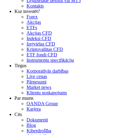
Lejupielādē lietotni vai MT5
Kontakts
Kur investēt?
Forex
Akcijas
ETFs
Akcijas CFD
Indeksi CFD
Izejvielas CFD
Kriptovalūtas CFD
ETF fondi CFD
Instrumentu specifikācija
Tirgus
Korporatīvās darbības
Live cenas
Pārnesumi
Market news
Klientu noskaņojums
Par mums
OANDA Group
Karjera
Cits
Dokumenti
Blog
Kiberdrošība