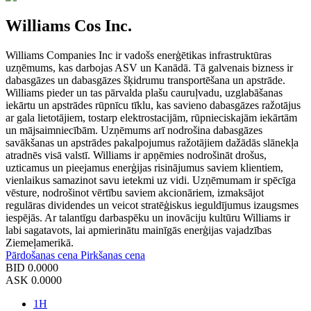
Williams Cos Inc.
Williams Companies Inc ir vadošs enerģētikas infrastruktūras
uzņēmums, kas darbojas ASV un Kanādā. Tā galvenais bizness ir
dabasgāzes un dabasgāzes šķidrumu transportēšana un apstrāde.
Williams pieder un tas pārvalda plašu cauruļvadu, uzglabāšanas
iekārtu un apstrādes rūpnīcu tīklu, kas savieno dabasgāzes ražotājus
ar gala lietotājiem, tostarp elektrostacijām, rūpnieciskajām iekārtām
un mājsaimniecībām. Uzņēmums arī nodrošina dabasgāzes
savākšanas un apstrādes pakalpojumus ražotājiem dažādās slānekļa
atradnēs visā valstī. Williams ir apņēmies nodrošināt drošus,
uzticamus un pieejamus enerģijas risinājumus saviem klientiem,
vienlaikus samazinot savu ietekmi uz vidi. Uzņēmumam ir spēcīga
vēsture, nodrošinot vērtību saviem akcionāriem, izmaksājot
regulāras dividendes un veicot stratēģiskus ieguldījumus izaugsmes
iespējās. Ar talantīgu darbaspēku un inovāciju kultūru Williams ir
labi sagatavots, lai apmierinātu mainīgās enerģijas vajadzības
Ziemeļamerikā.
Pārdošanas cena
Pirkšanas cena
BID
0.0000
ASK
0.0000
1H