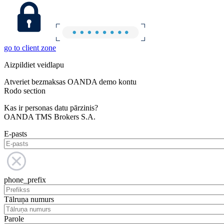
go to client zone
Aizpildiet veidlapu
Atveriet bezmaksas OANDA demo kontu
Rodo section
Kas ir personas datu pārzinis?
OANDA TMS Brokers S.A.
E-pasts
phone_prefix
Tālruņa numurs
Parole