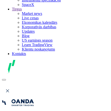
Instrumentu specifikācija
SpaceX
Tirgus
Market news
Live cenas
Ekonomikas kalendārs
Korporatīvās darbības
Updates
Blog
US earnings season
Learn TradingView
Klientu noskaņojums
Kontakts