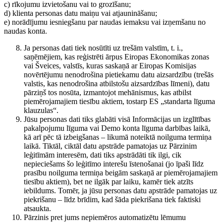
c) rīkojumu izvietošanu vai to grozīšanu;
d) klienta personas datu maiņu vai atjaunināšanu;
e) norādījumu iesniegšanu par naudas iemaksu vai izņemšanu no
naudas konta.
Ja personas dati tiek nosūtīti uz trešām valstīm, t. i.,
saņēmējiem, kas reģistrēti ārpus Eiropas Ekonomikas zonas
vai Šveices, valstīs, kuras saskaņā ar Eiropas Komisijas
novērtējumu nenodrošina pietiekamu datu aizsardzību (trešās
valstis, kas nenodrošina atbilstošu aizsardzības līmeni), datu
pārziņš tos nosūta, izmantojot mehānismus, kas atbilst
piemērojamajiem tiesību aktiem, tostarp ES „standarta līguma
klauzulas“.
Jūsu personas dati tiks glabāti visā Informācijas un izglītības
pakalpojumu līguma vai Demo konta līguma darbības laikā,
kā arī pēc tā izbeigšanas – likumā noteiktā noilguma termiņa
laikā. Tiktāl, ciktāl datu apstrāde pamatojas uz Pārzinim
leģitīmām interesēm, dati tiks apstrādāti tik ilgi, cik
nepieciešams šo leģitīmo interešu īstenošanai (jo īpaši līdz
prasību noilguma termiņa beigām saskaņā ar piemērojamajiem
tiesību aktiem), bet ne ilgāk par laiku, kamēr tiek atzīts
iebildums. Tomēr, ja jūsu personas datu apstrāde pamatojas uz
piekrišanu – līdz brīdim, kad šāda piekrišana tiek faktiski
atsaukta.
Pārzinis pret jums nepiemēros automatizētu lēmumu