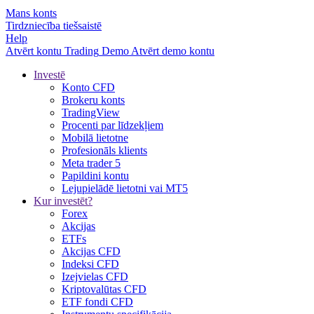
Mans konts
Tirdzniecība tiešsaistē
Help
Atvērt kontu
Trading
Demo
Atvērt demo kontu
Investē
Konto CFD
Brokeru konts
TradingView
Procenti par līdzekļiem
Mobilā lietotne
Profesionāls klients
Meta trader 5
Papildini kontu
Lejupielādē lietotni vai MT5
Kur investēt?
Forex
Akcijas
ETFs
Akcijas CFD
Indeksi CFD
Izejvielas CFD
Kriptovalūtas CFD
ETF fondi CFD