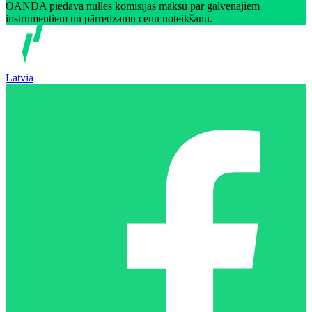
OANDA piedāvā nulles komisijas maksu par galvenajiem
instrumentiem un pārredzamu cenu noteikšanu.
Latvia