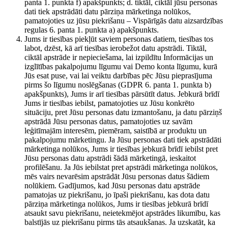
panta 1. punkta f) apakšpunkts; d. tiktāl, ciktāl jūsu personas
dati tiek apstrādāti datu pārziņa mārketinga nolūkos,
pamatojoties uz jūsu piekrišanu – Vispārīgās datu aizsardzības
regulas 6. panta 1. punkta a) apakšpunkts.
Jums ir tiesības piekļūt saviem personas datiem, tiesības tos
labot, dzēst, kā arī tiesības ierobežot datu apstrādi. Tiktāl,
ciktāl apstrāde ir nepieciešama, lai izpildītu Informācijas un
izglītības pakalpojumu līgumu vai Demo konta līgumu, kurā
Jūs esat puse, vai lai veiktu darbības pēc Jūsu pieprasījuma
pirms šo līgumu noslēgšanas (GDPR 6. panta 1. punkta b)
apakšpunkts), Jums ir arī tiesības pārsūtīt datus. Jebkurā brīdī
Jums ir tiesības iebilst, pamatojoties uz Jūsu konkrēto
situāciju, pret Jūsu personas datu izmantošanu, ja datu pārziņš
apstrādā Jūsu personas datus, pamatojoties uz savām
leģitīmajām interesēm, piemēram, saistībā ar produktu un
pakalpojumu mārketingu. Ja Jūsu personas dati tiek apstrādāti
mārketinga nolūkos, Jums ir tiesības jebkurā brīdī iebilst pret
Jūsu personas datu apstrādi šādā mārketingā, ieskaitot
profilēšanu. Ja Jūs iebilstat pret apstrādi mārketinga nolūkos,
mēs vairs nevarēsim apstrādāt Jūsu personas datus šādiem
nolūkiem. Gadījumos, kad Jūsu personas datu apstrāde
pamatojas uz piekrišanu, jo īpaši piekrišanu, kas dota datu
pārziņa mārketinga nolūkos, Jums ir tiesības jebkurā brīdī
atsaukt savu piekrišanu, neietekmējot apstrādes likumību, kas
balstījās uz piekrišanu pirms tās atsaukšanas. Ja uzskatāt, ka