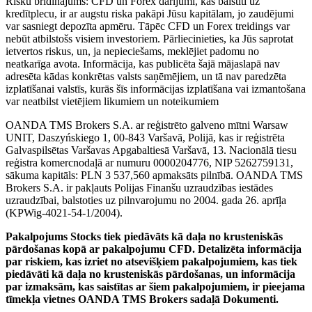
Risku brīdinājums: CFD un Forex darījumi, kas balstīti uz
kredītplecu, ir ar augstu riska pakāpi Jūsu kapitālam, jo zaudējumi
var sasniegt depozīta apmēru. Tāpēc CFD un Forex treidings var
nebūt atbilstošs visiem investoriem. Pārliecinieties, ka Jūs saprotat
ietvertos riskus, un, ja nepieciešams, meklējiet padomu no
neatkarīga avota. Informācija, kas publicēta šajā mājaslapā nav
adresēta kādas konkrētas valsts saņēmējiem, un tā nav paredzēta
izplatīšanai valstīs, kurās šīs informācijas izplatīšana vai izmantošana
var neatbilst vietējiem likumiem un noteikumiem
OANDA TMS Brokers S.A. ar reģistrēto galveno mītni Warsaw
UNIT, Daszyńskiego 1, 00-843 Varšavā, Polijā, kas ir reģistrēta
Galvaspilsētas Varšavas Apgabaltiesā Varšavā, 13. Nacionālā tiesu
reģistra komercnodaļā ar numuru 0000204776, NIP 5262759131,
sākuma kapitāls: PLN 3 537,560 apmaksāts pilnībā. OANDA TMS
Brokers S.A. ir pakļauts Polijas Finanšu uzraudzības iestādes
uzraudzībai, balstoties uz pilnvarojumu no 2004. gada 26. aprīļa
(KPWig-4021-54-1/2004).
Pakalpojums Stocks tiek piedāvāts kā daļa no krusteniskās
pārdošanas kopā ar pakalpojumu CFD. Detalizēta informācija
par riskiem, kas izriet no atsevišķiem pakalpojumiem, kas tiek
piedāvāti kā daļa no krusteniskās pārdošanas, un informācija
par izmaksām, kas saistītas ar šiem pakalpojumiem, ir pieejama
tīmekļa vietnes OANDA TMS Brokers sadaļā Dokumenti.