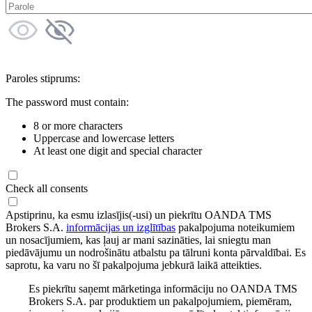
Paroles stiprums:
The password must contain:
8 or more characters
Uppercase and lowercase letters
At least one digit and special character
Check all consents
Apstiprinu, ka esmu izlasījis(-usi) un piekrītu OANDA TMS
Brokers S.A.
informācijas un izglītības
pakalpojuma noteikumiem
un nosacījumiem, kas ļauj ar mani sazināties, lai sniegtu man
piedāvājumu un nodrošinātu atbalstu pa tālruni konta pārvaldībai. Es
saprotu, ka varu no šī pakalpojuma jebkurā laikā atteikties.
Es piekrītu saņemt mārketinga informāciju no OANDA TMS
Brokers S.A. par produktiem un pakalpojumiem, piemēram,