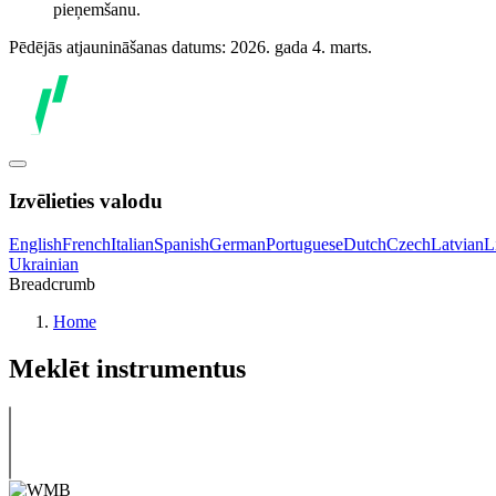
pieņemšanu.
Pēdējās atjaunināšanas datums: 2026. gada 4. marts.
Izvēlieties valodu
English
French
Italian
Spanish
German
Portuguese
Dutch
Czech
Latvian
L
Ukrainian
Breadcrumb
Home
Meklēt instrumentus