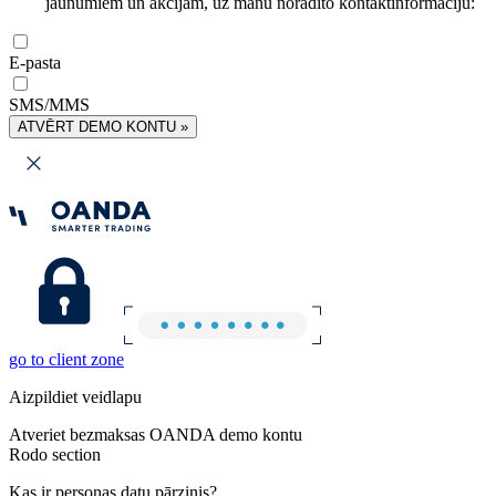
jaunumiem un akcijām, uz manu norādīto kontaktinformāciju:
E-pasta
SMS/MMS
ATVĒRT DEMO KONTU »
go to client zone
Aizpildiet veidlapu
Atveriet bezmaksas OANDA demo kontu
Rodo section
Kas ir personas datu pārzinis?