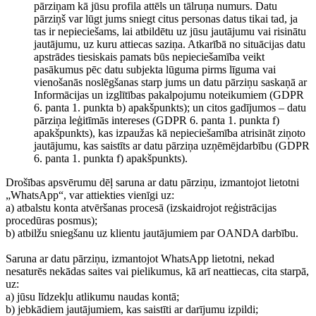
pārziņam kā jūsu profila attēls un tālruņa numurs. Datu
pārziņš var lūgt jums sniegt citus personas datus tikai tad, ja
tas ir nepieciešams, lai atbildētu uz jūsu jautājumu vai risinātu
jautājumu, uz kuru attiecas saziņa. Atkarībā no situācijas datu
apstrādes tiesiskais pamats būs nepieciešamība veikt
pasākumus pēc datu subjekta lūguma pirms līguma vai
vienošanās noslēgšanas starp jums un datu pārziņu saskaņā ar
Informācijas un izglītības pakalpojumu noteikumiem (GDPR
6. panta 1. punkta b) apakšpunkts); un citos gadījumos – datu
pārziņa leģitīmās intereses (GDPR 6. panta 1. punkta f)
apakšpunkts), kas izpaužas kā nepieciešamība atrisināt ziņoto
jautājumu, kas saistīts ar datu pārziņa uzņēmējdarbību (GDPR
6. panta 1. punkta f) apakšpunkts).
Drošības apsvērumu dēļ saruna ar datu pārziņu, izmantojot lietotni
„WhatsApp“, var attiekties vienīgi uz:
a) atbalstu konta atvēršanas procesā (izskaidrojot reģistrācijas
procedūras posmus);
b) atbilžu sniegšanu uz klientu jautājumiem par OANDA darbību.
Saruna ar datu pārziņu, izmantojot WhatsApp lietotni, nekad
nesaturēs nekādas saites vai pielikumus, kā arī neattiecas, cita starpā,
uz:
a) jūsu līdzekļu atlikumu naudas kontā;
b) jebkādiem jautājumiem, kas saistīti ar darījumu izpildi;