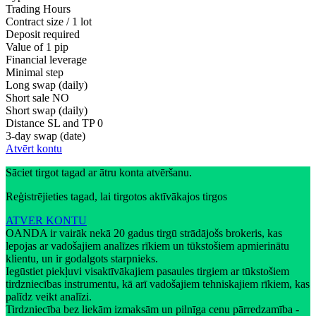
Trading Hours
Contract size / 1 lot
Deposit required
Value of 1 pip
Financial leverage
Minimal step
Long swap (daily)
Short sale
NO
Short swap (daily)
Distance SL and TP
0
3-day swap (date)
Atvērt kontu
Sāciet tirgot tagad ar ātru konta atvēršanu.
Reģistrējieties tagad, lai tirgotos aktīvākajos tirgos
ATVER KONTU
OANDA ir vairāk nekā 20 gadus tirgū strādājošs brokeris, kas
lepojas ar vadošajiem analīzes rīkiem un tūkstošiem apmierinātu
klientu, un ir godalgots starpnieks.
Iegūstiet piekļuvi visaktīvākajiem pasaules tirgiem ar tūkstošiem
tirdzniecības instrumentu, kā arī vadošajiem tehniskajiem rīkiem, kas
palīdz veikt analīzi.
Tirdzniecība bez liekām izmaksām un pilnīga cenu pārredzamība -