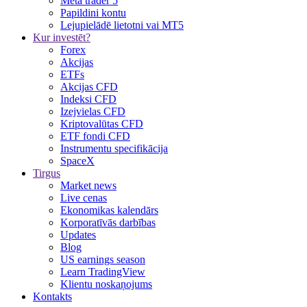
Meta trader 5
Papildini kontu
Lejupielādē lietotni vai MT5
Kur investēt?
Forex
Akcijas
ETFs
Akcijas CFD
Indeksi CFD
Izejvielas CFD
Kriptovalūtas CFD
ETF fondi CFD
Instrumentu specifikācija
SpaceX
Tirgus
Market news
Live cenas
Ekonomikas kalendārs
Korporatīvās darbības
Updates
Blog
US earnings season
Learn TradingView
Klientu noskaņojums
Kontakts