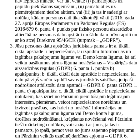
nav iepriekš minētie, var tikt veikta: (i) pamatojoties uz
papildu piekrišanas saņemšanu, (ii) pamatojoties uz
piemērojamiem tiesību aktiem, vai (iii) ja tas ir saderīgi ar
nolūku, kādam personas dati tika sākotnēji vākti (2016. gada
27. aprīļa Eiropas Parlamenta un Padomes Regulas (ES)
2016/679 6. panta 4. punkts par fizisko personu aizsardzību
attiecībā uz personas datu apstrādi un šādu datu brīvu apriti un
ar ko atceļ Direktīvu 95/46/EK (turpmāk – „GDPR”).
Jūsu personas datu apstrādes juridiskais pamats ir: a. tiktāl,
ciktāl apstrāde ir nepieciešama, lai izpildītu Informācijas un
izglītības pakalpojumu līgumu vai Demo konta līgumu, kā arī
veiktu pasākumus pirms līguma noslēgšanas – Vispārīgās datu
aizsardzības regulas (GDPR) 6. panta 1. punkta b)
apakšpunkts; b. tiktāl, ciktāl datu apstrāde ir nepieciešama, lai
datu pārziņš varētu izpildīt savas juridiskās saistības, jo īpaši
nodrošinot atbilstošu datu apstrādi – GDPR 6. panta GDPR 1.
panta c) apakšpunkts; c. tiktāl, ciktāl apstrāde ir nepieciešama
nolūkiem, kas izriet no Pārzinim piemītošajām leģitīmajām
interesēm, piemēram, veicot nepieciešamos norēķinus un
izvirzot prasības, kas izriet no noslēgtā Informācijas un
izglītības pakalpojumu līguma vai Demo konta līguma,
drošības nodrošināšanai, krāpšanas novēršanai vai Pārzinim
tiešā mārketinga nolūkos, vai saziņai ar jums, ja tas ir
pamatots, jo īpaši, ņemot vērā no jums saņemto pieprasījumu
un Pārzinim veiktās uzņēmējdarbības apjomu – GDPR 6.