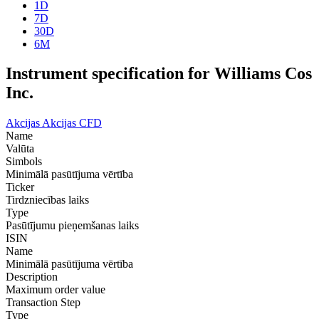
1D
7D
30D
6M
Instrument specification for Williams Cos
Inc.
Akcijas
Akcijas CFD
Name
Valūta
Simbols
Minimālā pasūtījuma vērtība
Ticker
Tirdzniecības laiks
Type
Pasūtījumu pieņemšanas laiks
ISIN
Name
Minimālā pasūtījuma vērtība
Description
Maximum order value
Transaction Step
Type