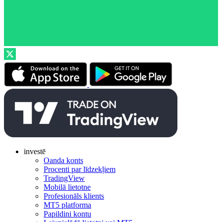
investē
Oanda konts
Procenti par līdzekļiem
TradingView
Mobilā lietotne
Profesionāls klients
MT5 platforma
Papildini kontu