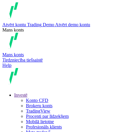
Atvērt kontu
Trading
Demo
Atvērt demo kontu
Mans konts
Mans konts
Tirdzniecība tiešsaistē
Help
Investē
Konto CFD
Brokeru konts
TradingView
Procenti par līdzekļiem
Mobilā lietotne
Profesionāls klients