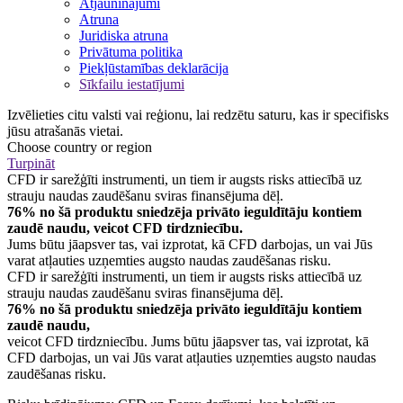
Atjauninājumi
Atruna
Juridiska atruna
Privātuma politika
Piekļūstamības deklarācija
Sīkfailu iestatījumi
Izvēlieties citu valsti vai reģionu, lai redzētu saturu, kas ir specifisks
jūsu atrašanās vietai.
Choose country or region
Turpināt
CFD ir sarežģīti instrumenti, un tiem ir augsts risks attiecībā uz
strauju naudas zaudēšanu sviras finansējuma dēļ.
76% no šā produktu sniedzēja privāto ieguldītāju kontiem
zaudē naudu, veicot CFD tirdzniecību.
Jums būtu jāapsver tas, vai izprotat, kā CFD darbojas, un vai Jūs
varat atļauties uzņemties augsto naudas zaudēšanas risku.
CFD ir sarežģīti instrumenti, un tiem ir augsts risks attiecībā uz
strauju naudas zaudēšanu sviras finansējuma dēļ.
76% no šā produktu sniedzēja privāto ieguldītāju kontiem
zaudē naudu,
veicot CFD tirdzniecību. Jums būtu jāapsver tas, vai izprotat, kā
CFD darbojas, un vai Jūs varat atļauties uzņemties augsto naudas
zaudēšanas risku.