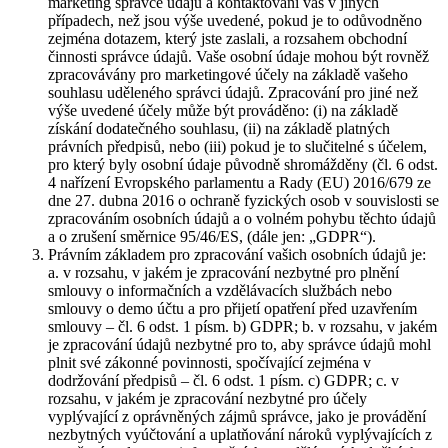
marketing správce údajů a kontaktování vás v jiných
případech, než jsou výše uvedené, pokud je to odůvodněno
zejména dotazem, který jste zaslali, a rozsahem obchodní
činnosti správce údajů. Vaše osobní údaje mohou být rovněž
zpracovávány pro marketingové účely na základě vašeho
souhlasu uděleného správci údajů. Zpracování pro jiné než
výše uvedené účely může být prováděno: (i) na základě
získání dodatečného souhlasu, (ii) na základě platných
právních předpisů, nebo (iii) pokud je to slučitelné s účelem,
pro který byly osobní údaje původně shromážděny (čl. 6 odst.
4 nařízení Evropského parlamentu a Rady (EU) 2016/679 ze
dne 27. dubna 2016 o ochraně fyzických osob v souvislosti se
zpracováním osobních údajů a o volném pohybu těchto údajů
a o zrušení směrnice 95/46/ES, (dále jen: „GDPR“).
Právním základem pro zpracování vašich osobních údajů je:
a. v rozsahu, v jakém je zpracování nezbytné pro plnění
smlouvy o informačních a vzdělávacích službách nebo
smlouvy o demo účtu a pro přijetí opatření před uzavřením
smlouvy – čl. 6 odst. 1 písm. b) GDPR; b. v rozsahu, v jakém
je zpracování údajů nezbytné pro to, aby správce údajů mohl
plnit své zákonné povinnosti, spočívající zejména v
dodržování předpisů – čl. 6 odst. 1 písm. c) GDPR; c. v
rozsahu, v jakém je zpracování nezbytné pro účely
vyplývající z oprávněných zájmů správce, jako je provádění
nezbytných vyúčtování a uplatňování nároků vyplývajících z