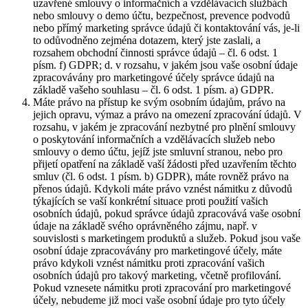
uzavřené smlouvy o informačních a vzdělávacích službách
nebo smlouvy o demo účtu, bezpečnost, prevence podvodů
nebo přímý marketing správce údajů či kontaktování vás, je-li
to odůvodněno zejména dotazem, který jste zaslali, a
rozsahem obchodní činnosti správce údajů – čl. 6 odst. 1
písm. f) GDPR; d. v rozsahu, v jakém jsou vaše osobní údaje
zpracovávány pro marketingové účely správce údajů na
základě vašeho souhlasu – čl. 6 odst. 1 písm. a) GDPR.
Máte právo na přístup ke svým osobním údajům, právo na
jejich opravu, výmaz a právo na omezení zpracování údajů. V
rozsahu, v jakém je zpracování nezbytné pro plnění smlouvy
o poskytování informačních a vzdělávacích služeb nebo
smlouvy o demo účtu, jejíž jste smluvní stranou, nebo pro
přijetí opatření na základě vaší žádosti před uzavřením těchto
smluv (čl. 6 odst. 1 písm. b) GDPR), máte rovněž právo na
přenos údajů. Kdykoli máte právo vznést námitku z důvodů
týkajících se vaší konkrétní situace proti použití vašich
osobních údajů, pokud správce údajů zpracovává vaše osobní
údaje na základě svého oprávněného zájmu, např. v
souvislosti s marketingem produktů a služeb. Pokud jsou vaše
osobní údaje zpracovávány pro marketingové účely, máte
právo kdykoli vznést námitku proti zpracování vašich
osobních údajů pro takový marketing, včetně profilování.
Pokud vznesete námitku proti zpracování pro marketingové
účely, nebudeme již moci vaše osobní údaje pro tyto účely