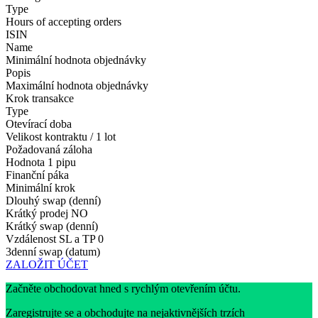
Type
Hours of accepting orders
ISIN
Name
Minimální hodnota objednávky
Popis
Maximální hodnota objednávky
Krok transakce
Type
Otevírací doba
Velikost kontraktu / 1 lot
Požadovaná záloha
Hodnota 1 pipu
Finanční páka
Minimální krok
Dlouhý swap (denní)
Krátký prodej
NO
Krátký swap (denní)
Vzdálenost SL a TP
0
3denní swap (datum)
ZALOŽIT ÚČET
Začněte obchodovat hned s rychlým otevřením účtu.
Zaregistrujte se a obchodujte na nejaktivnějších trzích