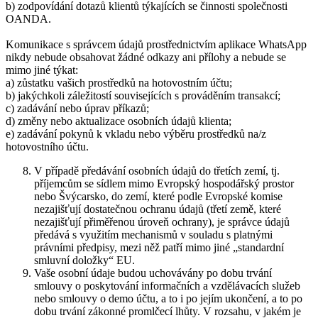
b) zodpovídání dotazů klientů týkajících se činnosti společnosti
OANDA.
Komunikace s správcem údajů prostřednictvím aplikace WhatsApp
nikdy nebude obsahovat žádné odkazy ani přílohy a nebude se
mimo jiné týkat:
a) zůstatku vašich prostředků na hotovostním účtu;
b) jakýchkoli záležitostí souvisejících s prováděním transakcí;
c) zadávání nebo úprav příkazů;
d) změny nebo aktualizace osobních údajů klienta;
e) zadávání pokynů k vkladu nebo výběru prostředků na/z
hotovostního účtu.
V případě předávání osobních údajů do třetích zemí, tj.
příjemcům se sídlem mimo Evropský hospodářský prostor
nebo Švýcarsko, do zemí, které podle Evropské komise
nezajišťují dostatečnou ochranu údajů (třetí země, které
nezajišťují přiměřenou úroveň ochrany), je správce údajů
předává s využitím mechanismů v souladu s platnými
právními předpisy, mezi něž patří mimo jiné „standardní
smluvní doložky“ EU.
Vaše osobní údaje budou uchovávány po dobu trvání
smlouvy o poskytování informačních a vzdělávacích služeb
nebo smlouvy o demo účtu, a to i po jejím ukončení, a to po
dobu trvání zákonné promlčecí lhůty. V rozsahu, v jakém je