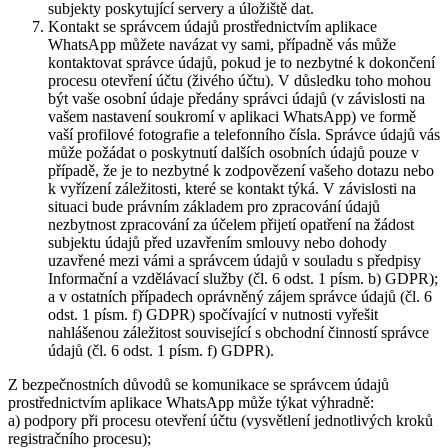
subjekty poskytující servery a úložiště dat.
Kontakt se správcem údajů prostřednictvím aplikace
WhatsApp můžete navázat vy sami, případně vás může
kontaktovat správce údajů, pokud je to nezbytné k dokončení
procesu otevření účtu (živého účtu). V důsledku toho mohou
být vaše osobní údaje předány správci údajů (v závislosti na
vašem nastavení soukromí v aplikaci WhatsApp) ve formě
vaší profilové fotografie a telefonního čísla. Správce údajů vás
může požádat o poskytnutí dalších osobních údajů pouze v
případě, že je to nezbytné k zodpovězení vašeho dotazu nebo
k vyřízení záležitosti, které se kontakt týká. V závislosti na
situaci bude právním základem pro zpracování údajů
nezbytnost zpracování za účelem přijetí opatření na žádost
subjektu údajů před uzavřením smlouvy nebo dohody
uzavřené mezi vámi a správcem údajů v souladu s předpisy
Informační a vzdělávací služby (čl. 6 odst. 1 písm. b) GDPR);
a v ostatních případech oprávněný zájem správce údajů (čl. 6
odst. 1 písm. f) GDPR) spočívající v nutnosti vyřešit
nahlášenou záležitost související s obchodní činností správce
údajů (čl. 6 odst. 1 písm. f) GDPR).
Z bezpečnostních důvodů se komunikace se správcem údajů
prostřednictvím aplikace WhatsApp může týkat výhradně:
a) podpory při procesu otevření účtu (vysvětlení jednotlivých kroků
registračního procesu);