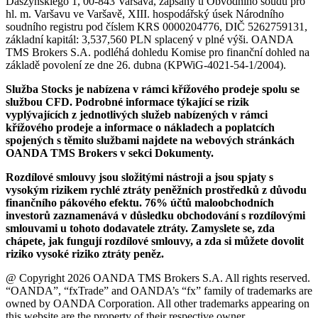
Daszyńskiego 1, 00-843 Varšava, zapsaný u Obvodního soudu pro
hl. m. Varšavu ve Varšavě, XIII. hospodářský úsek Národního
soudního registru pod číslem KRS 0000204776, DIČ 5262759131,
základní kapitál: 3,537,560 PLN splacený v plné výši. OANDA
TMS Brokers S.A. podléhá dohledu Komise pro finanční dohled na
základě povolení ze dne 26. dubna (KPWiG-4021-54-1/2004).
Služba Stocks je nabízena v rámci křížového prodeje spolu se
službou CFD. Podrobné informace týkající se rizik
vyplývajících z jednotlivých služeb nabízených v rámci
křížového prodeje a informace o nákladech a poplatcích
spojených s těmito službami najdete na webových stránkách
OANDA TMS Brokers v sekci Dokumenty.
Rozdílové smlouvy jsou složitými nástroji a jsou spjaty s
vysokým rizikem rychlé ztráty peněžních prostředků z důvodu
finančního pákového efektu. 76% účtů maloobchodních
investorů zaznamenává v důsledku obchodování s rozdílovými
smlouvami u tohoto dodavatele ztráty. Zamyslete se, zda
chápete, jak fungují rozdílové smlouvy, a zda si můžete dovolit
riziko vysoké riziko ztráty peněz.
@ Copyright 2026 OANDA TMS Brokers S.A. All rights reserved.
“OANDA”, “fxTrade” and OANDA’s “fx” family of trademarks are
owned by OANDA Corporation. All other trademarks appearing on
this website are the property of their respective owner.