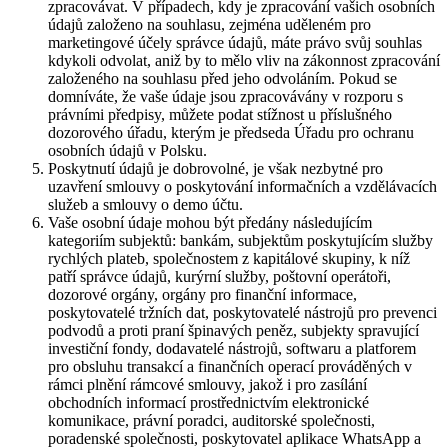
zpracovávat. V případech, kdy je zpracování vašich osobních
údajů založeno na souhlasu, zejména uděleném pro
marketingové účely správce údajů, máte právo svůj souhlas
kdykoli odvolat, aniž by to mělo vliv na zákonnost zpracování
založeného na souhlasu před jeho odvoláním. Pokud se
domníváte, že vaše údaje jsou zpracovávány v rozporu s
právními předpisy, můžete podat stížnost u příslušného
dozorového úřadu, kterým je předseda Úřadu pro ochranu
osobních údajů v Polsku.
Poskytnutí údajů je dobrovolné, je však nezbytné pro
uzavření smlouvy o poskytování informačních a vzdělávacích
služeb a smlouvy o demo účtu.
Vaše osobní údaje mohou být předány následujícím
kategoriím subjektů: bankám, subjektům poskytujícím služby
rychlých plateb, společnostem z kapitálové skupiny, k níž
patří správce údajů, kurýrní služby, poštovní operátoři,
dozorové orgány, orgány pro finanční informace,
poskytovatelé tržních dat, poskytovatelé nástrojů pro prevenci
podvodů a proti praní špinavých peněz, subjekty spravující
investiční fondy, dodavatelé nástrojů, softwaru a platforem
pro obsluhu transakcí a finančních operací prováděných v
rámci plnění rámcové smlouvy, jakož i pro zasílání
obchodních informací prostřednictvím elektronické
komunikace, právní poradci, auditorské společnosti,
poradenské společnosti, poskytovatel aplikace WhatsApp a