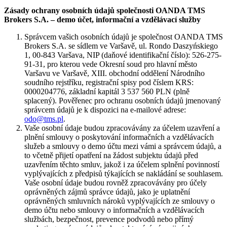
Zásady ochrany osobních údajů společnosti OANDA TMS
Brokers S.A. – demo účet, informační a vzdělávací služby
Správcem vašich osobních údajů je společnost OANDA TMS
Brokers S.A. se sídlem ve Varšavě, ul. Rondo Daszyńskiego
1, 00-843 Varšava, NIP (daňové identifikační číslo): 526-275-
91-31, pro kterou vede Okresní soud pro hlavní město
Varšavu ve Varšavě, XIII. obchodní oddělení Národního
soudního rejstříku, registrační spisy pod číslem KRS:
0000204776, základní kapitál 3 537 560 PLN (plně
splacený). Pověřenec pro ochranu osobních údajů jmenovaný
správcem údajů je k dispozici na e-mailové adrese:
odo@tms.pl
.
Vaše osobní údaje budou zpracovávány za účelem uzavření a
plnění smlouvy o poskytování informačních a vzdělávacích
služeb a smlouvy o demo účtu mezi vámi a správcem údajů, a
to včetně přijetí opatření na žádost subjektu údajů před
uzavřením těchto smluv, jakož i za účelem splnění povinností
vyplývajících z předpisů týkajících se nakládání se souhlasem.
Vaše osobní údaje budou rovněž zpracovávány pro účely
oprávněných zájmů správce údajů, jako je uplatnění
oprávněných smluvních nároků vyplývajících ze smlouvy o
demo účtu nebo smlouvy o informačních a vzdělávacích
službách, bezpečnost, prevence podvodů nebo přímý