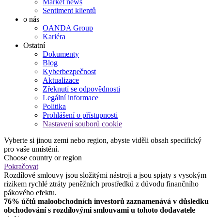
Market news
Sentiment klientů
o nás
OANDA Group
Kariéra
Ostatní
Dokumenty
Blog
Kyberbezpečnost
Aktualizace
Zřeknutí se odpovědnosti
Legální informace
Politika
Prohlášení o přístupnosti
Nastavení souborů cookie
Vyberte si jinou zemi nebo region, abyste viděli obsah specifický
pro vaše umístění.
Choose country or region
Pokračovat
Rozdílové smlouvy jsou složitými nástroji a jsou spjaty s vysokým
rizikem rychlé ztráty peněžních prostředků z důvodu finančního
pákového efektu.
76% účtů maloobchodních investorů zaznamenává v důsledku
obchodování s rozdílovými smlouvami u tohoto dodavatele