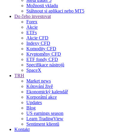
Meta trader 5
Možnosti vkladu
Stáhnout si aplikaci nebo MT5
Do čeho investovat
Forex
Akcie
ETFs
Akcie CFD
Indexy CFD
Komodity CFD
Kryptoměny CFD
ETF fondy CFD
Specifikace nástrojů
SpaceX
TRH
Market news
Kótování živě
Ekonomický kalendář
Korporátní akce
Updates
Blog
US earnings season
Learn TradingView
Sentiment klientů
Kontakt