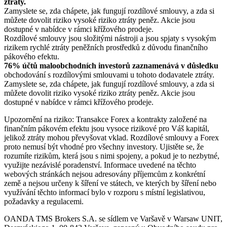
ztráty.
Zamyslete se, zda chápete, jak fungují rozdílové smlouvy, a zda si
můžete dovolit riziko vysoké riziko ztráty peněz. Akcie jsou
dostupné v nabídce v rámci křížového prodeje.
Rozdílové smlouvy jsou složitými nástroji a jsou spjaty s vysokým
rizikem rychlé ztráty peněžních prostředků z důvodu finančního
pákového efektu.
76% účtů maloobchodních investorů zaznamenává v důsledku
obchodování s rozdílovými smlouvami u tohoto dodavatele ztráty.
Zamyslete se, zda chápete, jak fungují rozdílové smlouvy, a zda si
můžete dovolit riziko vysoké riziko ztráty peněz. Akcie jsou
dostupné v nabídce v rámci křížového prodeje.
Upozornění na riziko: Transakce Forex a kontrakty založené na
finančním pákovém efektu jsou vysoce rizikové pro Váš kapitál,
jelikož ztráty mohou převyšovat vklad. Rozdílové smlouvy a Forex
proto nemusí být vhodné pro všechny investory. Ujistěte se, že
rozumíte rizikům, která jsou s nimi spojeny, a pokud je to nezbytné,
využijte nezávislé poradenství. Informace uvedené na těchto
webových stránkách nejsou adresovány příjemcům z konkrétní
země a nejsou určeny k šíření ve státech, ve kterých by šíření nebo
využívání těchto informací bylo v rozporu s místní legislativou,
požadavky a regulacemi.
OANDA TMS Brokers S.A. se sídlem ve Varšavě v Warsaw UNIT,