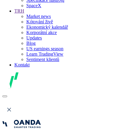
Specifikace nástrojů
SpaceX
TRH
Market news
Kótování živě
Ekonomický kalendář
Korporátní akce
Updates
Blog
US earnings season
Learn TradingView
Sentiment klientů
Kontakt