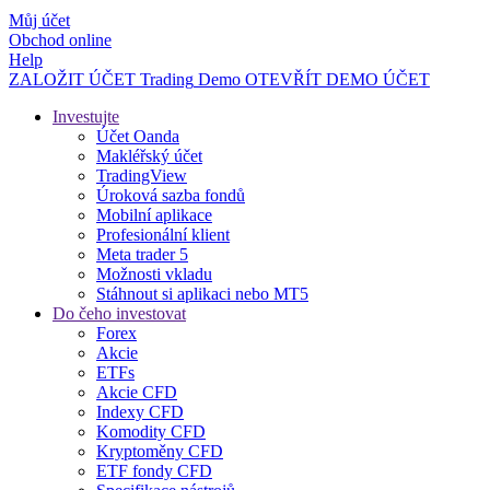
Můj účet
Obchod online
Help
ZALOŽIT ÚČET
Trading
Demo
OTEVŘÍT DEMO ÚČET
Investujte
Účet Oanda
Makléřský účet
TradingView
Úroková sazba fondů
Mobilní aplikace
Profesionální klient
Meta trader 5
Možnosti vkladu
Stáhnout si aplikaci nebo MT5
Do čeho investovat
Forex
Akcie
ETFs
Akcie CFD
Indexy CFD
Komodity CFD
Kryptoměny CFD
ETF fondy CFD