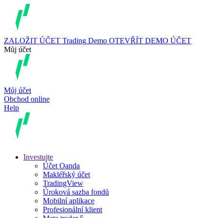
ZALOŽIT ÚČET
Trading
Demo
OTEVŘÍT DEMO ÚČET
Můj účet
Můj účet
Obchod online
Help
Investujte
Účet Oanda
Makléřský účet
TradingView
Úroková sazba fondů
Mobilní aplikace
Profesionální klient