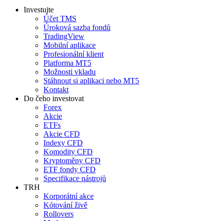
Investujte
Účet TMS
Úroková sazba fondů
TradingView
Mobilní aplikace
Profesionální klient
Platforma MT5
Možnosti vkladu
Stáhnout si aplikaci nebo MT5
Kontakt
Do čeho investovat
Forex
Akcie
ETFs
Akcie CFD
Indexy CFD
Komodity CFD
Kryptoměny CFD
ETF fondy CFD
Specifikace nástrojů
TRH
Korporátní akce
Kótování živě
Rollovers