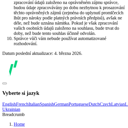
zpracování údajů založeno na oprávněném zájmu správce,
budou údaje zpracovávány po dobu nezbytnou k prosazování
těchto oprávněných zájmů (zejména do uplynutí promlčecích
lhůt pro nároky podle platných právních předpisů), avšak ne
déle, než bude uznána námitka. Pokud je však zpracování
vašich osobních údajů založeno na souhlasu, bude trvat do
doby, než bude tento souhlas účinně odvolán.
Správce vůči vám nebude používat automatizované
rozhodování.
Datum poslední aktualizace: 4. března 2026.
Vyberte si jazyk
English
French
Italian
Spanish
German
Portuguese
Dutch
Czech
Latvian
L
Ukrainian
Breadcrumb
Home