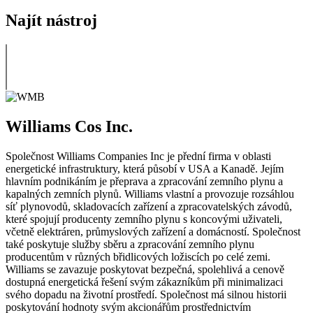
Najít nástroj
Williams Cos Inc.
Společnost Williams Companies Inc je přední firma v oblasti
energetické infrastruktury, která působí v USA a Kanadě. Jejím
hlavním podnikáním je přeprava a zpracování zemního plynu a
kapalných zemních plynů. Williams vlastní a provozuje rozsáhlou
síť plynovodů, skladovacích zařízení a zpracovatelských závodů,
které spojují producenty zemního plynu s koncovými uživateli,
včetně elektráren, průmyslových zařízení a domácností. Společnost
také poskytuje služby sběru a zpracování zemního plynu
producentům v různých břidlicových ložiscích po celé zemi.
Williams se zavazuje poskytovat bezpečná, spolehlivá a cenově
dostupná energetická řešení svým zákazníkům při minimalizaci
svého dopadu na životní prostředí. Společnost má silnou historii
poskytování hodnoty svým akcionářům prostřednictvím