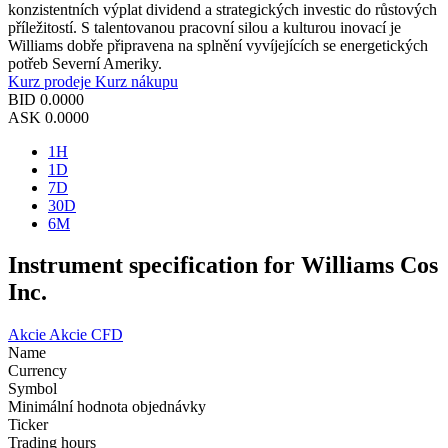
konzistentních výplat dividend a strategických investic do růstových
příležitostí. S talentovanou pracovní silou a kulturou inovací je
Williams dobře připravena na splnění vyvíjejících se energetických
potřeb Severní Ameriky.
Kurz prodeje
Kurz nákupu
BID
0.0000
ASK
0.0000
1H
1D
7D
30D
6M
Instrument specification for Williams Cos
Inc.
Akcie
Akcie CFD
Name
Currency
Symbol
Minimální hodnota objednávky
Ticker
Trading hours