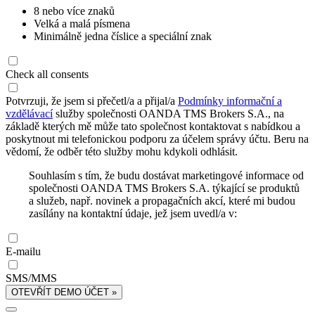
8 nebo více znaků
Velká a malá písmena
Minimálně jedna číslice a speciální znak
Check all consents
Potvrzuji, že jsem si přečetl/a a přijal/a
Podmínky informační a
vzdělávací
služby společnosti OANDA TMS Brokers S.A., na
základě kterých mě může tato společnost kontaktovat s nabídkou a
poskytnout mi telefonickou podporu za účelem správy účtu. Beru na
vědomí, že odběr této služby mohu kdykoli odhlásit.
Souhlasím s tím, že budu dostávat marketingové informace od
společnosti OANDA TMS Brokers S.A. týkající se produktů
a služeb, např. novinek a propagačních akcí, které mi budou
zasílány na kontaktní údaje, jež jsem uvedl/a v:
E-mailu
SMS/MMS
OTEVŘÍT DEMO ÚČET »