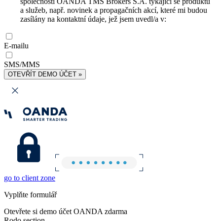
společnosti OANDA TMS Brokers S.A. týkající se produktů
a služeb, např. novinek a propagačních akcí, které mi budou
zasílány na kontaktní údaje, jež jsem uvedl/a v:
E-mailu
SMS/MMS
OTEVŘÍT DEMO ÚČET »
go to client zone
Vyplňte formulář
Otevřete si demo účet OANDA zdarma
Rodo section