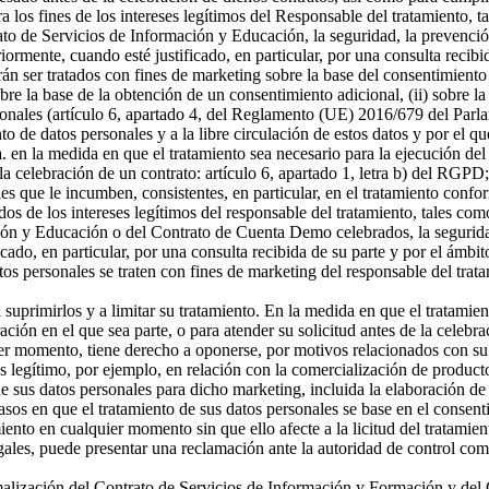
a los fines de los intereses legítimos del Responsable del tratamiento, t
o de Servicios de Información y Educación, la seguridad, la prevención
riormente, cuando esté justificado, en particular, por una consulta recibi
án ser tratados con fines de marketing sobre la base del consentimiento
sobre la base de la obtención de un consentimiento adicional, (ii) sobre la
rsonales (artículo 6, apartado 4, del Reglamento (UE) 2016/679 del Parl
ento de datos personales y a la libre circulación de estos datos y por e
 a. en la medida en que el tratamiento sea necesario para la ejecución 
celebración de un contrato: artículo 6, apartado 1, letra b) del RGPD; 
s que le incumben, consistentes, en particular, en el tratamiento confor
os de los intereses legítimos del responsable del tratamiento, tales como 
ón y Educación o del Contrato de Cuenta Demo celebrados, la seguridad,
icado, en particular, por una consulta recibida de su parte y por el ámbi
tos personales se traten con fines de marketing del responsable del tra
a suprimirlos y a limitar su tratamiento. En la medida en que el tratamie
n en el que sea parte, o para atender su solicitud antes de la celebrac
er momento, tiene derecho a oponerse, por motivos relacionados con su si
és legítimo, por ejemplo, en relación con la comercialización de producto
 sus datos personales para dicho marketing, incluida la elaboración de p
asos en que el tratamiento de sus datos personales se base en el consenti
miento en cualquier momento sin que ello afecte a la licitud del tratamie
egales, puede presentar una reclamación ante la autoridad de control com
ormalización del Contrato de Servicios de Información y Formación y d