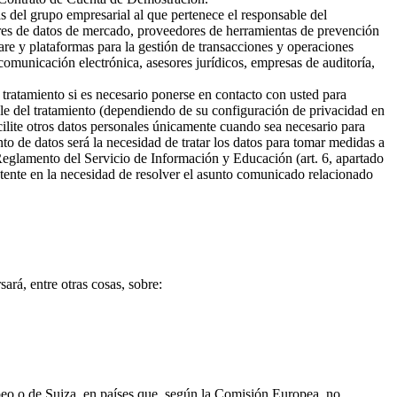
s del grupo empresarial al que pertenece el responsable del
ores de datos de mercado, proveedores de herramientas de prevención
are y plataformas para la gestión de transacciones y operaciones
omunicación electrónica, asesores jurídicos, empresas de auditoría,
 tratamiento si es necesario ponerse en contacto con usted para
ble del tratamiento (dependiendo de su configuración de privacidad en
cilite otros datos personales únicamente cuando sea necesario para
ento de datos será la necesidad de tratar los datos para tomar medidas a
 Reglamento del Servicio de Información y Educación (art. 6, apartado
sistente en la necesidad de resolver el asunto comunicado relacionado
ará, entre otras cosas, sobre:
opeo o de Suiza, en países que, según la Comisión Europea, no