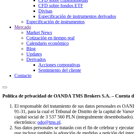
CFD sobre criptomonedas
CFD sobre fondos ETF
Divisas
Especificación de instrumentos derivados
Especificación de instrumentos
Mercado
Market News
Cotización en tiempo real
Calendario económico
Blog
Updates
Derivados
Acciones corporativas
Sentimiento del cliente
Contacto
Política de privacidad de OANDA TMS Brokers S.A. – Cuenta de
El responsable del tratamiento de sus datos personales es OA
91-31, para la cual el Tribunal de Distrito de la capital de Va
capital social de 3 537 560 PLN (integralmente desembolsado). 
electrónico:
odo@tms.pl
.
Sus datos personales se tratarán con el fin de celebrar y ejecut
que incluye también la adopción de medidas a petición del intere