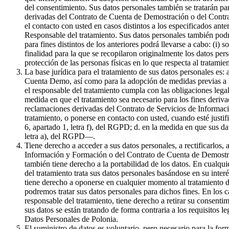
del consentimiento. Sus datos personales también se tratarán par
derivadas del Contrato de Cuenta de Demostración o del Contrat
el contacto con usted en casos distintos a los especificados ante
Responsable del tratamiento. Sus datos personales también podr
para fines distintos de los anteriores podrá llevarse a cabo: (i) 
finalidad para la que se recopilaron originalmente los datos pe
protección de las personas físicas en lo que respecta al tratami
La base jurídica para el tratamiento de sus datos personales es:
Cuenta Demo, así como para la adopción de medidas previas a la 
el responsable del tratamiento cumpla con las obligaciones legale
medida en que el tratamiento sea necesario para los fines derivad
reclamaciones derivadas del Contrato de Servicios de Informaci
tratamiento, o ponerse en contacto con usted, cuando esté justif
6, apartado 1, letra f), del RGPD; d. en la medida en que sus da
letra a), del RGPD—.
Tiene derecho a acceder a sus datos personales, a rectificarlos, 
Información y Formación o del Contrato de Cuenta de Demostració
también tiene derecho a la portabilidad de los datos. En cualqui
del tratamiento trata sus datos personales basándose en su inter
tiene derecho a oponerse en cualquier momento al tratamiento de
podremos tratar sus datos personales para dichos fines. En los c
responsable del tratamiento, tiene derecho a retirar su consenti
sus datos se están tratando de forma contraria a los requisitos l
Datos Personales de Polonia.
El suministro de datos es voluntario, pero necesario para la f