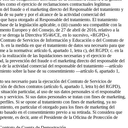
ales como el ejercicio de reclamaciones contractuales legítimas
 del fraude o el marketing directo del Responsable del tratamiento y
da de su parte y por el alcance de la actividad comercial del
 que haya otorgado al Responsable del tratamiento. El tratamiento
 base de la legislación aplicable, o (iii) cuando sea compatible con la
amento Europeo y del Consejo, de 27 de abril de 2016, relativo a la
l que se deroga la Directiva 95/46/CE, en lo sucesivo, «RGPD»).
del Contrato de Servicios de Información y Educación o del Contrato de
b. en la medida en que el tratamiento de datos sea necesario para que
me a la normativa: artículo 6, apartado 1, letra c), del RGPD; c. en la
la realización de las liquidaciones necesarias y el ejercicio de
 la prevención del fraude o el marketing directo del responsable del
to de la actividad comercial del responsable del tratamiento —artículo
tamiento sobre la base de su consentimiento —artículo 6, apartado 1,
nto sea necesario para la ejecución del Contrato de Servicios de
ión de dichos contratos (artículo 6, apartado 1, letra b) del RGPD),
tuación particular, al uso de sus datos personales si el responsable
s y servicios. Si sus datos personales se tratan con fines de marketing,
erfiles. Si se opone al tratamiento con fines de marketing, ya no
miento, en particular el otorgado para los fines de marketing del
nto basado en el consentimiento previo a su retirada. Si considera que
petente, es decir, ante el Presidente de la Oficina de Protección de
el Contrato de Cuenta de Demostración.