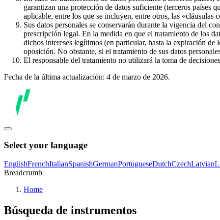
garantizan una protección de datos suficiente (terceros países q
aplicable, entre los que se incluyen, entre otros, las «cláusulas
Sus datos personales se conservarán durante la vigencia del con
prescripción legal. En la medida en que el tratamiento de los dat
dichos intereses legítimos (en particular, hasta la expiración de
oposición. No obstante, si el tratamiento de sus datos personal
El responsable del tratamiento no utilizará la toma de decision
Fecha de la última actualización: 4 de marzo de 2026.
Select your language
English
French
Italian
Spanish
German
Portuguese
Dutch
Czech
Latvian
L
Breadcrumb
Home
Búsqueda de instrumentos