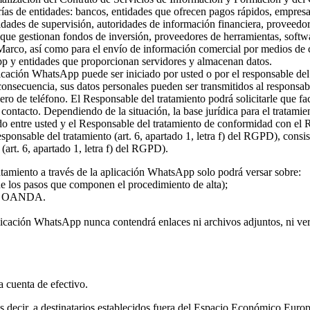
rías de entidades: bancos, entidades que ofrecen pagos rápidos, empresa
ridades de supervisión, autoridades de información financiera, proveed
s que gestionan fondos de inversión, proveedores de herramientas, softw
 Marco, así como para el envío de información comercial por medios de c
pp y entidades que proporcionan servidores y almacenan datos.
plicación WhatsApp puede ser iniciado por usted o por el responsable del
 consecuencia, sus datos personales pueden ser transmitidos al responsa
ro de teléfono. El Responsable del tratamiento podrá solicitarle que fa
l contacto. Dependiendo de la situación, la base jurídica para el tratami
rdo entre usted y el Responsable del tratamiento de conformidad con el
 responsable del tratamiento (art. 6, apartado 1, letra f) del RGPD), con
(art. 6, apartado 1, letra f) del RGPD).
atamiento a través de la aplicación WhatsApp solo podrá versar sobre:
 de los pasos que componen el procedimiento de alta);
o de OANDA.
licación WhatsApp nunca contendrá enlaces ni archivos adjuntos, ni vers
la cuenta de efectivo.
 es decir, a destinatarios establecidos fuera del Espacio Económico Eur