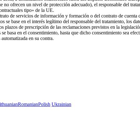
ue no ofrecen un nivel de protección adecuado), el responsable del trat
 contractuales tipo» de la UE.
trato de servicios de información y formación o del contrato de cuenta d
os se base en el interés legítimo del responsable del tratamiento, los da
 los plazos de prescripción de las reclamaciones previstos en la legislac
es se basa en el consentimiento, hasta que dicho consentimiento sea efec
es automatizada en su contra.
ithuanian
Romanian
Polish
Ukrainian