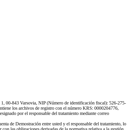
, 00-843 Varsovia, NIP (Número de identificación fiscal): 526-275-
, mantiene los archivos de registro con el número KRS: 0000204776,
esignado por el responsable del tratamiento mediante correo
uenta de Demostración entre usted y el responsable del tratamiento, lo
 con las obligaciones derivadas de la normativa relativa a la gestión