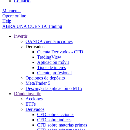
Contacto
Mi cuenta
Opere online
Help
ABRA UNA CUENTA
Trading
Invertir
OANDA cuenta acciones
Derivados
Cuenta Derivados - CFD
TradingView
Aplicación móvil
Tipos de interés
Cliente profesional
Opciones de depósito
MetaTrader 5
Descargar la aplicación o MT5
Dónde invertir
Acciones
ETFs
Derivados
CFD sobre acciones
CFD sobre índices
CFD sobre materias primas