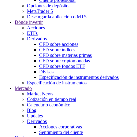
Cliente profesional
Opciones de depósito
MetaTrader 5
Descargar la aplicación o MT5
Dónde invertir
Acciones
ETFs
Derivados
CFD sobre acciones
CFD sobre índices
CFD sobre materias primas
CFD sobre criptomonedas
CFD sobre fondos ETF
Divisas
Especificación de instrumentos derivados
Especificación de instrumentos
Mercado
Market News
Cotización en tiempo real
Calendario económico
Blog
Updates
Derivados
Acciones corporativas
Sentimiento del cliente