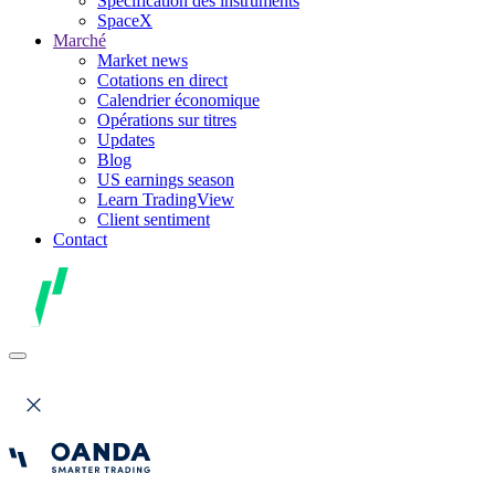
Spécification des instruments
SpaceX
Marché
Market news
Cotations en direct
Calendrier économique
Opérations sur titres
Updates
Blog
US earnings season
Learn TradingView
Client sentiment
Contact