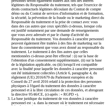
personnel seront également traitées aux fins des intérêts
légitimes du Responsable du traitement, tels que l'exercice de
droits contractuels légitimes découlant du Contrat de compte
démo ou du Contrat de services d'information et de formation,
la sécurité, la prévention de la fraude ou le marketing direct du
Responsable du traitement et la prise de contact avec vous
dans des cas autres que ceux spécifiés ci-dessus, lorsque cela
est justifié notamment par une demande de renseignements
que vous avez adressée et par le champ d'activité du
Responsable du traitement. Vos données à caractère personnel
peuvent également être traitées à des fins de marketing sur la
base du consentement que vous avez donné au responsable du
traitement. Le traitement à des fins autres que celles
mentionnées ci-dessus peut être effectué : (i) sur la base de
l'obtention d'un consentement supplémentaire, (ii) sur la base
de la législation applicable, ou (iii) lorsqu'il est compatible
avec la finalité pour laquelle les données à caractère personnel
ont été initialement collectées (Article 6, paragraphe 4, du
règlement (UE) 2016/679 du Parlement européen et du
Conseil du 27 avril 2016 relatif à la protection des personnes
physiques à l'égard du traitement des données à caractère
personnel et à la libre circulation de ces données, et abrogeant
la directive 95/46/CE, (ci-après : « RGPD »).
La base juridique du traitement de vos données à caractère
personnel est : a. dans la mesure où le traitement est nécessaire