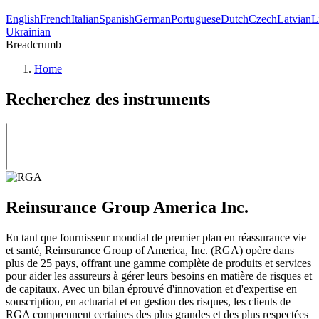
English
French
Italian
Spanish
German
Portuguese
Dutch
Czech
Latvian
L
Ukrainian
Breadcrumb
Home
Recherchez des instruments
Reinsurance Group America Inc.
En tant que fournisseur mondial de premier plan en réassurance vie
et santé, Reinsurance Group of America, Inc. (RGA) opère dans
plus de 25 pays, offrant une gamme complète de produits et services
pour aider les assureurs à gérer leurs besoins en matière de risques et
de capitaux. Avec un bilan éprouvé d'innovation et d'expertise en
souscription, en actuariat et en gestion des risques, les clients de
RGA comprennent certaines des plus grandes et des plus respectées