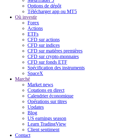
MetaTrader 5
Options de dépôt
Télécharger app ou MT5
Où investir
Forex
Actions
ETFs
CFD sur actions
CFD sur indices
CFD sur matières premières
CFD sur crypto-monnaies
CFD sur fonds ETF
Spécification des instruments
SpaceX
Marché
Market news
Cotations en direct
Calendrier économique
Opérations sur titres
Updates
Blog
US earnings season
Learn TradingView
Client sentiment
Contact