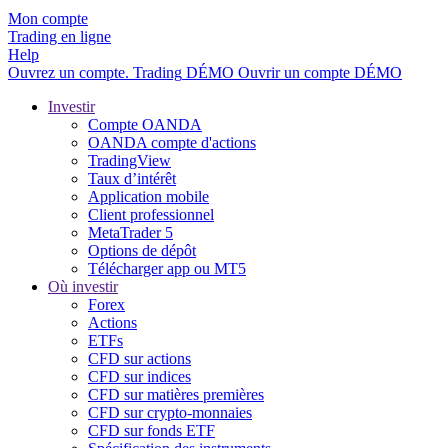
Mon compte
Trading en ligne
Help
Ouvrez un compte.
Trading
DÉMO
Ouvrir un compte DÉMO
Investir
Compte OANDA
OANDA compte d'actions
TradingView
Taux d’intérêt
Application mobile
Client professionnel
MetaTrader 5
Options de dépôt
Télécharger app ou MT5
Où investir
Forex
Actions
ETFs
CFD sur actions
CFD sur indices
CFD sur matières premières
CFD sur crypto-monnaies
CFD sur fonds ETF