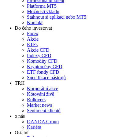
Profesionální klient
Platforma MT5
Možnosti vkladu
Stáhnout si aplikaci nebo MT5
Kontakt
Do čeho investovat
Forex
Akcie
ETFs
Akcie CFD
Indexy CFD
Komodity CFD
Kryptoměny CFD
ETF fondy CFD
Specifikace nástrojů
TRH
Korporátní akce
Kótování živě
Rollovers
Market news
Sentiment klientů
o nás
OANDA Group
Kariéra
Ostatní