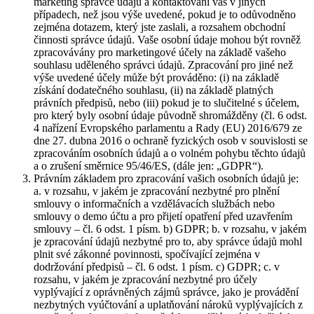
marketing správce údajů a kontaktování vás v jiných
případech, než jsou výše uvedené, pokud je to odůvodněno
zejména dotazem, který jste zaslali, a rozsahem obchodní
činnosti správce údajů. Vaše osobní údaje mohou být rovněž
zpracovávány pro marketingové účely na základě vašeho
souhlasu uděleného správci údajů. Zpracování pro jiné než
výše uvedené účely může být prováděno: (i) na základě
získání dodatečného souhlasu, (ii) na základě platných
právních předpisů, nebo (iii) pokud je to slučitelné s účelem,
pro který byly osobní údaje původně shromážděny (čl. 6 odst.
4 nařízení Evropského parlamentu a Rady (EU) 2016/679 ze
dne 27. dubna 2016 o ochraně fyzických osob v souvislosti se
zpracováním osobních údajů a o volném pohybu těchto údajů
a o zrušení směrnice 95/46/ES, (dále jen: „GDPR“).
Právním základem pro zpracování vašich osobních údajů je:
a. v rozsahu, v jakém je zpracování nezbytné pro plnění
smlouvy o informačních a vzdělávacích službách nebo
smlouvy o demo účtu a pro přijetí opatření před uzavřením
smlouvy – čl. 6 odst. 1 písm. b) GDPR; b. v rozsahu, v jakém
je zpracování údajů nezbytné pro to, aby správce údajů mohl
plnit své zákonné povinnosti, spočívající zejména v
dodržování předpisů – čl. 6 odst. 1 písm. c) GDPR; c. v
rozsahu, v jakém je zpracování nezbytné pro účely
vyplývající z oprávněných zájmů správce, jako je provádění
nezbytných vyúčtování a uplatňování nároků vyplývajících z