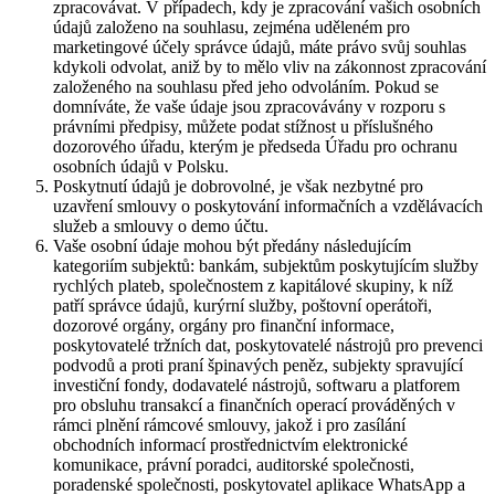
zpracovávat. V případech, kdy je zpracování vašich osobních
údajů založeno na souhlasu, zejména uděleném pro
marketingové účely správce údajů, máte právo svůj souhlas
kdykoli odvolat, aniž by to mělo vliv na zákonnost zpracování
založeného na souhlasu před jeho odvoláním. Pokud se
domníváte, že vaše údaje jsou zpracovávány v rozporu s
právními předpisy, můžete podat stížnost u příslušného
dozorového úřadu, kterým je předseda Úřadu pro ochranu
osobních údajů v Polsku.
Poskytnutí údajů je dobrovolné, je však nezbytné pro
uzavření smlouvy o poskytování informačních a vzdělávacích
služeb a smlouvy o demo účtu.
Vaše osobní údaje mohou být předány následujícím
kategoriím subjektů: bankám, subjektům poskytujícím služby
rychlých plateb, společnostem z kapitálové skupiny, k níž
patří správce údajů, kurýrní služby, poštovní operátoři,
dozorové orgány, orgány pro finanční informace,
poskytovatelé tržních dat, poskytovatelé nástrojů pro prevenci
podvodů a proti praní špinavých peněz, subjekty spravující
investiční fondy, dodavatelé nástrojů, softwaru a platforem
pro obsluhu transakcí a finančních operací prováděných v
rámci plnění rámcové smlouvy, jakož i pro zasílání
obchodních informací prostřednictvím elektronické
komunikace, právní poradci, auditorské společnosti,
poradenské společnosti, poskytovatel aplikace WhatsApp a