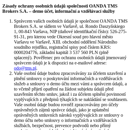
Zásady ochrany osobních údajů společnosti OANDA TMS
Brokers S.A. – demo účet, informační a vzdělávací služby
Správcem vašich osobních údajů je společnost OANDA TMS
Brokers S.A. se sídlem ve Varšavě, ul. Rondo Daszyńskiego
1, 00-843 Varšava, NIP (daňové identifikační číslo): 526-275-
91-31, pro kterou vede Okresní soud pro hlavní město
Varšavu ve Varšavě, XIII. obchodní oddělení Národního
soudního rejstříku, registrační spisy pod číslem KRS:
0000204776, základní kapitál 3 537 560 PLN (plně
splacený). Pověřenec pro ochranu osobních údajů jmenovaný
správcem údajů je k dispozici na e-mailové adrese:
odo@tms.pl
.
Vaše osobní údaje budou zpracovávány za účelem uzavření a
plnění smlouvy o poskytování informačních a vzdělávacích
služeb a smlouvy o demo účtu mezi vámi a správcem údajů, a
to včetně přijetí opatření na žádost subjektu údajů před
uzavřením těchto smluv, jakož i za účelem splnění povinností
vyplývajících z předpisů týkajících se nakládání se souhlasem.
Vaše osobní údaje budou rovněž zpracovávány pro účely
oprávněných zájmů správce údajů, jako je uplatnění
oprávněných smluvních nároků vyplývajících ze smlouvy o
demo účtu nebo smlouvy o informačních a vzdělávacích
službách, bezpečnost, prevence podvodů nebo přímý