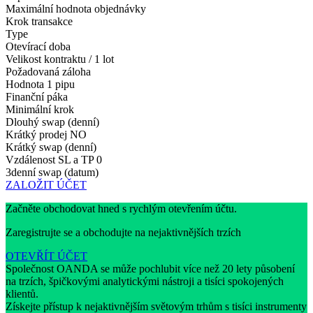
Maximální hodnota objednávky
Krok transakce
Type
Otevírací doba
Velikost kontraktu / 1 lot
Požadovaná záloha
Hodnota 1 pipu
Finanční páka
Minimální krok
Dlouhý swap (denní)
Krátký prodej
NO
Krátký swap (denní)
Vzdálenost SL a TP
0
3denní swap (datum)
ZALOŽIT ÚČET
Začněte obchodovat hned s rychlým otevřením účtu.
Zaregistrujte se a obchodujte na nejaktivnějších trzích
OTEVŘÍT ÚČET
Společnost OANDA se může pochlubit více než 20 lety působení
na trzích, špičkovými analytickými nástroji a tisíci spokojených
klientů.
Získejte přístup k nejaktivnějším světovým trhům s tisíci instrumenty