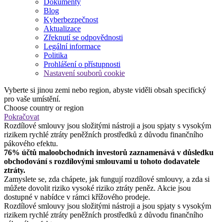
Dokumenty
Blog
Kyberbezpečnost
Aktualizace
Zřeknutí se odpovědnosti
Legální informace
Politika
Prohlášení o přístupnosti
Nastavení souborů cookie
Vyberte si jinou zemi nebo region, abyste viděli obsah specifický
pro vaše umístění.
Choose country or region
Pokračovat
Rozdílové smlouvy jsou složitými nástroji a jsou spjaty s vysokým
rizikem rychlé ztráty peněžních prostředků z důvodu finančního
pákového efektu.
76% účtů maloobchodních investorů zaznamenává v důsledku
obchodování s rozdílovými smlouvami u tohoto dodavatele
ztráty.
Zamyslete se, zda chápete, jak fungují rozdílové smlouvy, a zda si
můžete dovolit riziko vysoké riziko ztráty peněz. Akcie jsou
dostupné v nabídce v rámci křížového prodeje.
Rozdílové smlouvy jsou složitými nástroji a jsou spjaty s vysokým
rizikem rychlé ztráty peněžních prostředků z důvodu finančního