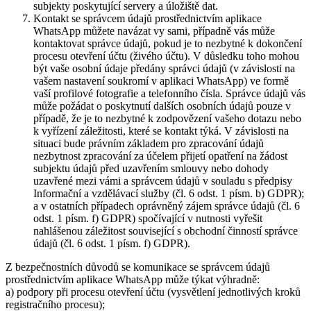
subjekty poskytující servery a úložiště dat.
Kontakt se správcem údajů prostřednictvím aplikace
WhatsApp můžete navázat vy sami, případně vás může
kontaktovat správce údajů, pokud je to nezbytné k dokončení
procesu otevření účtu (živého účtu). V důsledku toho mohou
být vaše osobní údaje předány správci údajů (v závislosti na
vašem nastavení soukromí v aplikaci WhatsApp) ve formě
vaší profilové fotografie a telefonního čísla. Správce údajů vás
může požádat o poskytnutí dalších osobních údajů pouze v
případě, že je to nezbytné k zodpovězení vašeho dotazu nebo
k vyřízení záležitosti, které se kontakt týká. V závislosti na
situaci bude právním základem pro zpracování údajů
nezbytnost zpracování za účelem přijetí opatření na žádost
subjektu údajů před uzavřením smlouvy nebo dohody
uzavřené mezi vámi a správcem údajů v souladu s předpisy
Informační a vzdělávací služby (čl. 6 odst. 1 písm. b) GDPR);
a v ostatních případech oprávněný zájem správce údajů (čl. 6
odst. 1 písm. f) GDPR) spočívající v nutnosti vyřešit
nahlášenou záležitost související s obchodní činností správce
údajů (čl. 6 odst. 1 písm. f) GDPR).
Z bezpečnostních důvodů se komunikace se správcem údajů
prostřednictvím aplikace WhatsApp může týkat výhradně:
a) podpory při procesu otevření účtu (vysvětlení jednotlivých kroků
registračního procesu);