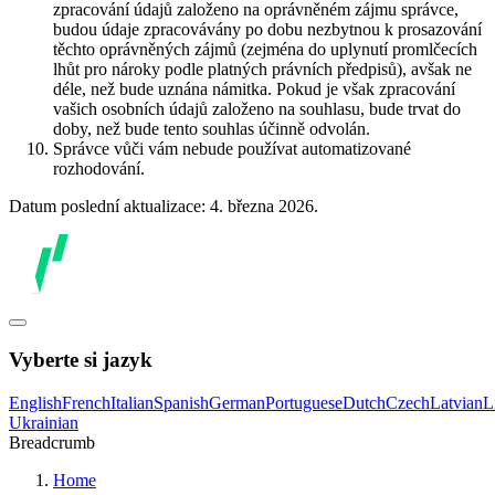
zpracování údajů založeno na oprávněném zájmu správce,
budou údaje zpracovávány po dobu nezbytnou k prosazování
těchto oprávněných zájmů (zejména do uplynutí promlčecích
lhůt pro nároky podle platných právních předpisů), avšak ne
déle, než bude uznána námitka. Pokud je však zpracování
vašich osobních údajů založeno na souhlasu, bude trvat do
doby, než bude tento souhlas účinně odvolán.
Správce vůči vám nebude používat automatizované
rozhodování.
Datum poslední aktualizace: 4. března 2026.
Vyberte si jazyk
English
French
Italian
Spanish
German
Portuguese
Dutch
Czech
Latvian
L
Ukrainian
Breadcrumb
Home