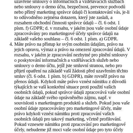
uzavřené smlouvy o informačních a vzdělávacích službách
nebo smlouvy o demo účtu, bezpečnost, prevence podvodů
nebo přímý marketing správce údajů či kontaktování vás, je-li
to odůvodněno zejména dotazem, který jste zaslali, a
rozsahem obchodní činnosti správce údajů – čl. 6 odst. 1
písm. f) GDPR; d. v rozsahu, v jakém jsou vaše osobní údaje
zpracovávány pro marketingové účely správce údajů na
základě vašeho souhlasu – čl. 6 odst. 1 písm. a) GDPR.
Máte právo na přístup ke svým osobním údajům, právo na
jejich opravu, výmaz a právo na omezení zpracování údajů. V
rozsahu, v jakém je zpracování nezbytné pro plnění smlouvy
o poskytování informačních a vzdělávacích služeb nebo
smlouvy o demo účtu, jejíž jste smluvní stranou, nebo pro
přijetí opatření na základě vaší žádosti před uzavřením těchto
smluv (čl. 6 odst. 1 písm. b) GDPR), máte rovněž právo na
přenos údajů. Kdykoli máte právo vznést námitku z důvodů
týkajících se vaší konkrétní situace proti použití vašich
osobních údajů, pokud správce údajů zpracovává vaše osobní
údaje na základě svého oprávněného zájmu, např. v
souvislosti s marketingem produktů a služeb. Pokud jsou vaše
osobní údaje zpracovávány pro marketingové účely, máte
právo kdykoli vznést námitku proti zpracování vašich
osobních údajů pro takový marketing, včetně profilování.
Pokud vznesete námitku proti zpracování pro marketingové
účely, nebudeme již moci vaše osobní údaje pro tyto účely