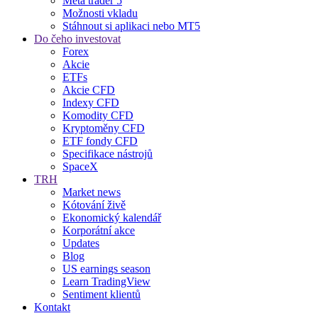
Meta trader 5
Možnosti vkladu
Stáhnout si aplikaci nebo MT5
Do čeho investovat
Forex
Akcie
ETFs
Akcie CFD
Indexy CFD
Komodity CFD
Kryptoměny CFD
ETF fondy CFD
Specifikace nástrojů
SpaceX
TRH
Market news
Kótování živě
Ekonomický kalendář
Korporátní akce
Updates
Blog
US earnings season
Learn TradingView
Sentiment klientů
Kontakt