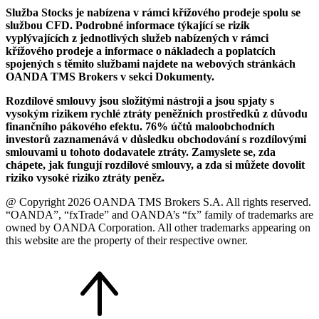
Služba Stocks je nabízena v rámci křížového prodeje spolu se
službou CFD. Podrobné informace týkající se rizik
vyplývajících z jednotlivých služeb nabízených v rámci
křížového prodeje a informace o nákladech a poplatcích
spojených s těmito službami najdete na webových stránkách
OANDA TMS Brokers v sekci Dokumenty.
Rozdílové smlouvy jsou složitými nástroji a jsou spjaty s
vysokým rizikem rychlé ztráty peněžních prostředků z důvodu
finančního pákového efektu. 76% účtů maloobchodních
investorů zaznamenává v důsledku obchodování s rozdílovými
smlouvami u tohoto dodavatele ztráty. Zamyslete se, zda
chápete, jak fungují rozdílové smlouvy, a zda si můžete dovolit
riziko vysoké riziko ztráty peněz.
@ Copyright 2026 OANDA TMS Brokers S.A. All rights reserved.
“OANDA”, “fxTrade” and OANDA’s “fx” family of trademarks are
owned by OANDA Corporation. All other trademarks appearing on
this website are the property of their respective owner.