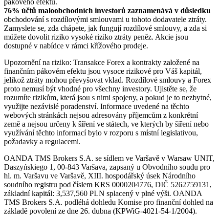
pákového efektu.
76% účtů maloobchodních investorů zaznamenává v důsledku
obchodování s rozdílovými smlouvami u tohoto dodavatele ztráty.
Zamyslete se, zda chápete, jak fungují rozdílové smlouvy, a zda si
můžete dovolit riziko vysoké riziko ztráty peněz. Akcie jsou
dostupné v nabídce v rámci křížového prodeje.
Upozornění na riziko: Transakce Forex a kontrakty založené na
finančním pákovém efektu jsou vysoce rizikové pro Váš kapitál,
jelikož ztráty mohou převyšovat vklad. Rozdílové smlouvy a Forex
proto nemusí být vhodné pro všechny investory. Ujistěte se, že
rozumíte rizikům, která jsou s nimi spojeny, a pokud je to nezbytné,
využijte nezávislé poradenství. Informace uvedené na těchto
webových stránkách nejsou adresovány příjemcům z konkrétní
země a nejsou určeny k šíření ve státech, ve kterých by šíření nebo
využívání těchto informací bylo v rozporu s místní legislativou,
požadavky a regulacemi.
OANDA TMS Brokers S.A. se sídlem ve Varšavě v Warsaw UNIT,
Daszyńskiego 1, 00-843 Varšava, zapsaný u Obvodního soudu pro
hl. m. Varšavu ve Varšavě, XIII. hospodářský úsek Národního
soudního registru pod číslem KRS 0000204776, DIČ 5262759131,
základní kapitál: 3,537,560 PLN splacený v plné výši. OANDA
TMS Brokers S.A. podléhá dohledu Komise pro finanční dohled na
základě povolení ze dne 26. dubna (KPWiG-4021-54-1/2004).