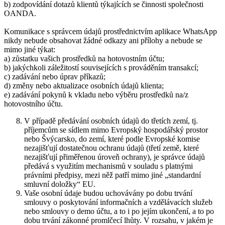
b) zodpovídání dotazů klientů týkajících se činnosti společnosti
OANDA.
Komunikace s správcem údajů prostřednictvím aplikace WhatsApp
nikdy nebude obsahovat žádné odkazy ani přílohy a nebude se
mimo jiné týkat:
a) zůstatku vašich prostředků na hotovostním účtu;
b) jakýchkoli záležitostí souvisejících s prováděním transakcí;
c) zadávání nebo úprav příkazů;
d) změny nebo aktualizace osobních údajů klienta;
e) zadávání pokynů k vkladu nebo výběru prostředků na/z
hotovostního účtu.
V případě předávání osobních údajů do třetích zemí, tj.
příjemcům se sídlem mimo Evropský hospodářský prostor
nebo Švýcarsko, do zemí, které podle Evropské komise
nezajišťují dostatečnou ochranu údajů (třetí země, které
nezajišťují přiměřenou úroveň ochrany), je správce údajů
předává s využitím mechanismů v souladu s platnými
právními předpisy, mezi něž patří mimo jiné „standardní
smluvní doložky“ EU.
Vaše osobní údaje budou uchovávány po dobu trvání
smlouvy o poskytování informačních a vzdělávacích služeb
nebo smlouvy o demo účtu, a to i po jejím ukončení, a to po
dobu trvání zákonné promlčecí lhůty. V rozsahu, v jakém je