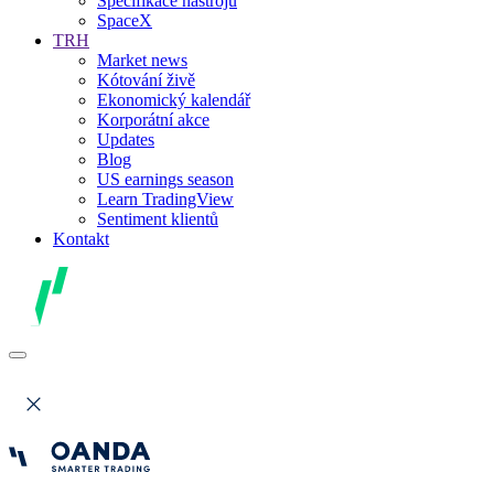
Specifikace nástrojů
SpaceX
TRH
Market news
Kótování živě
Ekonomický kalendář
Korporátní akce
Updates
Blog
US earnings season
Learn TradingView
Sentiment klientů
Kontakt