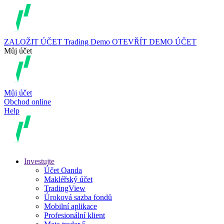
ZALOŽIT ÚČET
Trading
Demo
OTEVŘÍT DEMO ÚČET
Můj účet
Můj účet
Obchod online
Help
Investujte
Účet Oanda
Makléřský účet
TradingView
Úroková sazba fondů
Mobilní aplikace
Profesionální klient