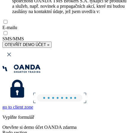
společnosti OANDA TMS Brokers S.A. týkající se produktů
a služeb, např. novinek a propagačních akcí, které mi budou
zasílány na kontaktní údaje, jež jsem uvedl/a v:
E-mailu
SMS/MMS
OTEVŘÍT DEMO ÚČET »
go to client zone
Vyplňte formulář
Otevřete si demo účet OANDA zdarma
Rodo section