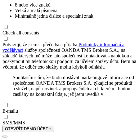
8 nebo více znaků
Velká a malá písmena
Minimálně jedna číslice a speciální znak
Check all consents
Potvrzuji, že jsem si přečetl/a a přijal/a
Podmínky informační a
vzdělávací
služby společnosti OANDA TMS Brokers S.A., na
základě kterých mě může tato společnost kontaktovat s nabídkou a
poskytnout mi telefonickou podporu za účelem správy účtu. Beru na
vědomí, že odběr této služby mohu kdykoli odhlásit.
Souhlasím s tím, že budu dostávat marketingové informace od
společnosti OANDA TMS Brokers S.A. týkající se produktů
a služeb, např. novinek a propagačních akcí, které mi budou
zasílány na kontaktní údaje, jež jsem uvedl/a v:
E-mailu
SMS/MMS
OTEVŘÍT DEMO ÚČET »