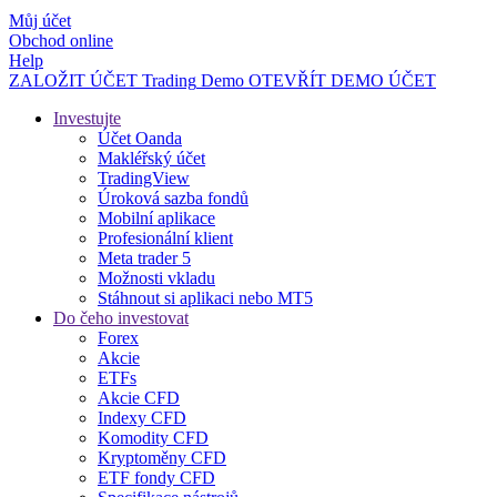
Můj účet
Obchod online
Help
ZALOŽIT ÚČET
Trading
Demo
OTEVŘÍT DEMO ÚČET
Investujte
Účet Oanda
Makléřský účet
TradingView
Úroková sazba fondů
Mobilní aplikace
Profesionální klient
Meta trader 5
Možnosti vkladu
Stáhnout si aplikaci nebo MT5
Do čeho investovat
Forex
Akcie
ETFs
Akcie CFD
Indexy CFD
Komodity CFD
Kryptoměny CFD
ETF fondy CFD