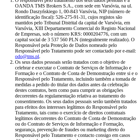
O responsável pelo tratamento dos seus dados pessoais é a
OANDA TMS Brokers S.A., com sede em Varsóvia, na ul.
Rondo Daszyńskiego 1, 00-843 Varsóvia, NIP (número de
identificação fiscal): 526-275-91-31, cujos registos são
mantidos pelo Tribunal Distrital da capital de Varsóvia, em
Varsóvia, XIII Departamento Comercial do Registo Nacional
de Empresas, sob o número KRS: 0000204776, com um
capital social de 3 537 560 PLN (integralmente realizado). O
Responsável pela Proteção de Dados nomeado pelo
Responsável pelo Tratamento pode ser contactado por e-mail:
odo@tms.pl
.
Os seus dados pessoais serão tratados com o objetivo de
celebrar e executar o Contrato de Serviços de Informação e
Formação e o Contrato de Conta de Demonstração entre si e o
Responsável pelo Tratamento, incluindo também a tomada de
medidas a pedido do titular dos dados antes da celebração
destes contratos, bem como para cumprir as obrigações
decorrentes da regulamentação relativa ao tratamento do
consentimento. Os seus dados pessoais serão também tratados
para efeitos dos interesses legítimos do Responsável pelo
Tratamento, tais como o exercício de direitos contratuais
legítimos decorrentes do Contrato de Conta de Demonstração
ou do Contrato de Serviços de Informação e Formação,
segurança, prevenção de fraudes ou marketing direto do
Responsável pelo Tratamento e contacto consigo em casos