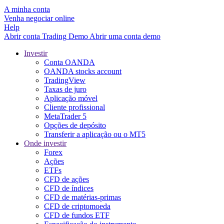
A minha conta
Venha negociar online
Help
Abrir conta
Trading
Demo
Abrir uma conta demo
Investir
Conta OANDA
OANDA stocks account
TradingView
Taxas de juro
Aplicação móvel
Cliente profissional
MetaTrader 5
Opções de depósito
Transferir a aplicação ou o MT5
Onde investir
Forex
Ações
ETFs
CFD de ações
CFD de índices
CFD de matérias-primas
CFD de criptomoeda
CFD de fundos ETF