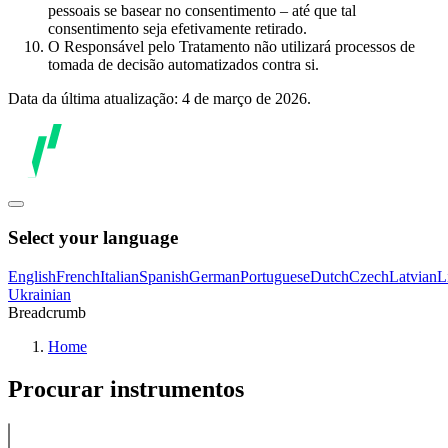
pessoais se basear no consentimento – até que tal
consentimento seja efetivamente retirado.
O Responsável pelo Tratamento não utilizará processos de
tomada de decisão automatizados contra si.
Data da última atualização: 4 de março de 2026.
Select your language
English
French
Italian
Spanish
German
Portuguese
Dutch
Czech
Latvian
L
Ukrainian
Breadcrumb
Home
Procurar instrumentos