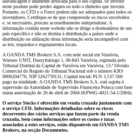
alavancagem é altamente arriscada para o seu capital. Se investir
neste produto pode perder algum ou todo o dinheiro que investir.
Portanto, os CFD e o Forex podem não ser adequados para todos os
investidores. Certifique-se de que compreende os riscos envolvidos
e, se necessário, procure aconselhamento independente. A
informação contida neste website não se dirige a destinatários de um
país específico e não se destina à distribuição a países onde a
distribuição ou utilização desta informação seria incompatível com
as leis, requisitos e regulamentos locais.
A OANDA TMS Brokers S.A. com sede social em Varsóvia,
Warsaw UNIT, Daszyńskiego 1, 00-843 Varsóvia, registada pelo
Tribunal Distrital da Capital de Varsóvia em Varsóvia, 13.ª Divisão
Comercial do Registo do Tribunal Nacional sob o número KRS
0000204776, NIP 5262759131, Capital inicial: PLN 3,537.560
pago na totalidade. A OANDA TMS Brokers S.A. está sujeita à
supervisão da Autoridade de Supervisão Financeira Polaca com base
numa autorização de 26 de abril de 2004 (KPWiG-4021-54-1/2004).
O serviço Stocks é oferecido em venda cruzada juntamente com
o serviço CFD. Informações detalhadas sobre os riscos
decorrentes dos vários serviços que fazem parte da venda
cruzada, bem como informações sobre os custos e taxas
associados a estes serviços, estão disponíveis em OANDA TMS
Brokers, na secção Documentos.