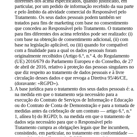
diferentes dos acima especificados, quando justificado, em
particular, por um pedido de informação recebido da sua parte
e pelo âmbito da atividade comercial do Responsável pelo
Tratamento. Os seus dados pessoais podem também ser
tratados para fins de marketing com base no consentimento
que concedeu ao Responsável pelo Tratamento. O tratamento
para fins diferentes dos acima referidos pode ser realizado: (i)
com base na obtenção de consentimento adicional, (ii) com
base na legislação aplicável, ou (iii) quando for compatível
com a finalidade para a qual os dados pessoais foram
originalmente recolhidos (Artigo 6.º, n.º 4, do Regulamento
(UE) 2016/679 do Parlamento Europeu e do Conselho, de 27
de abril de 2016, relativo à proteção das pessoas singulares no
que diz respeito ao tratamento de dados pessoais e à livre
circulação desses dados e que revoga a Diretiva 95/46/CE,
(doravante: «RGPD»).
A base jurídica para o tratamento dos seus dados pessoais é: a.
na medida em que o tratamento seja necessário para a
execução do Contrato de Serviços de Informação e Educação
ou do Contrato de Conta de Demonstração e para a tomada de
medidas antes da celebração de um contrato — artigo 6.º, n.º
1, alínea b) do RGPD; b. na medida em que o tratamento de
dados seja necessário para que o Responsável pelo
Tratamento cumpra as obrigações legais que lhe incumbem,
consistindo, em particular, no tratamento em conformidade —