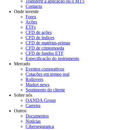
Transferir a aplicação ou o MT5
Contacto
Onde investir
Forex
Ações
ETFs
CFD de ações
CFD de índices
CFD de matérias-primas
CFD de criptomoeda
CFD de fundos ETF
Especificação do instrumento
Mercado
Eventos corporativos
Cotações em tempo real
Rollovers
Market news
Sentimento do cliente
Sobre nós
OANDA Group
Carreira
Outros
Documentos
Notícias
Cibersegurança