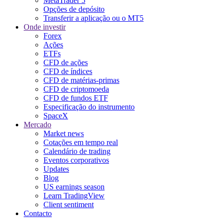
MetaTrader 5
Opções de depósito
Transferir a aplicação ou o MT5
Onde investir
Forex
Ações
ETFs
CFD de ações
CFD de índices
CFD de matérias-primas
CFD de criptomoeda
CFD de fundos ETF
Especificação do instrumento
SpaceX
Mercado
Market news
Cotações em tempo real
Calendário de trading
Eventos corporativos
Updates
Blog
US earnings season
Learn TradingView
Client sentiment
Contacto