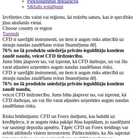
Piekļūstamības deklarācija
Sīkfailu iestatījumi
Izvēlieties citu valsti vai reģionu, lai redzētu saturu, kas ir specifisks
jūsu atrašanās vietai.
Choose country or region
Turpināt
CFD ir sarežģīti instrumenti, un tiem ir augsts risks attiecībā uz
strauju naudas zaudēšanu sviras finansējuma dēļ.
76% no šā produktu sniedzēja privāto ieguldītāju kontiem
zaudē naudu, veicot CFD tirdzniecību.
Jums būtu jāapsver tas, vai izprotat, kā CFD darbojas, un vai Jūs
varat atļauties uzņemties augsto naudas zaudēšanas risku.
CFD ir sarežģīti instrumenti, un tiem ir augsts risks attiecībā uz
strauju naudas zaudēšanu sviras finansējuma dēļ.
76% no šā produktu sniedzēja privāto ieguldītāju kontiem
zaudē naudu,
veicot CFD tirdzniecību. Jums būtu jāapsver tas, vai izprotat, kā
CFD darbojas, un vai Jūs varat atļauties uzņemties augsto naudas
zaudēšanas risku.
Risku brīdinājums: CFD un Forex darījumi, kas balstīti uz
kredītplecu, ir ar augstu riska pakāpi Jūsu kapitālam, jo zaudējumi
var sasniegt depozīta apmēru. Tāpēc CFD un Forex treidings var
nebūt atbilstošs visiem investoriem. Pārliecinieties, ka Jūs saprotat