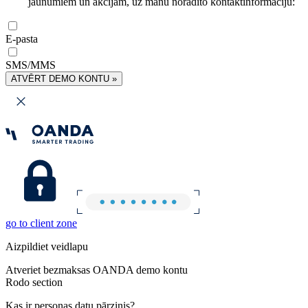
jaunumiem un akcijām, uz manu norādīto kontaktinformāciju:
E-pasta
SMS/MMS
ATVĒRT DEMO KONTU »
go to client zone
Aizpildiet veidlapu
Atveriet bezmaksas OANDA demo kontu
Rodo section
Kas ir personas datu pārzinis?