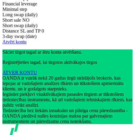
Financial leverage
Minimal step
Long swap (daily)
Short sale
NO
Short swap (daily)
Distance SL and TP
0
3-day swap (date)
Atvērt kontu
Sāciet tirgot tagad ar ātru konta atvēršanu.
Reģistrējieties tagad, lai tirgotos aktīvākajos tirgos
ATVER KONTU
OANDA ir vairāk nekā 20 gadus tirgū strādājošs brokeris, kas
lepojas ar vadošajiem analīzes rīkiem un tūkstošiem apmierinātu
klientu, un ir godalgots starpnieks.
Iegūstiet piekļuvi visaktīvākajiem pasaules tirgiem ar tūkstošiem
tirdzniecības instrumentu, kā arī vadošajiem tehniskajiem rīkiem, kas
palīdz veikt analīzi.
Tirdzniecība bez liekām izmaksām un pilnīga cenu pārredzamība -
OANDA piedāvā nulles komisijas maksu par galvenajiem
instrumentiem un pārredzamu cenu noteikšanu.