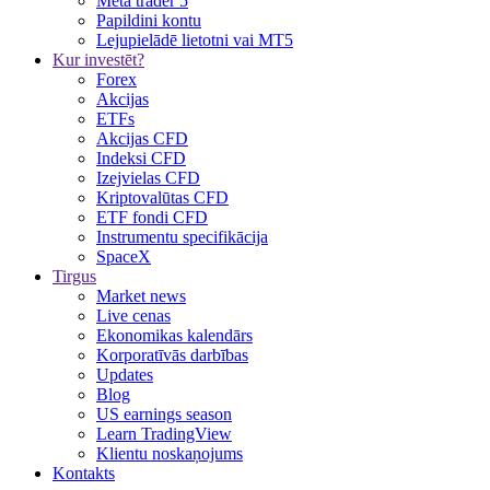
Meta trader 5
Papildini kontu
Lejupielādē lietotni vai MT5
Kur investēt?
Forex
Akcijas
ETFs
Akcijas CFD
Indeksi CFD
Izejvielas CFD
Kriptovalūtas CFD
ETF fondi CFD
Instrumentu specifikācija
SpaceX
Tirgus
Market news
Live cenas
Ekonomikas kalendārs
Korporatīvās darbības
Updates
Blog
US earnings season
Learn TradingView
Klientu noskaņojums
Kontakts