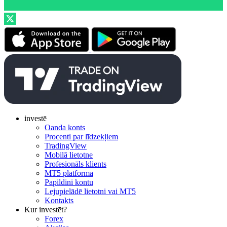
investē
Oanda konts
Procenti par līdzekļiem
TradingView
Mobilā lietotne
Profesionāls klients
MT5 platforma
Papildini kontu
Lejupielādē lietotni vai MT5
Kontakts
Kur investēt?
Forex