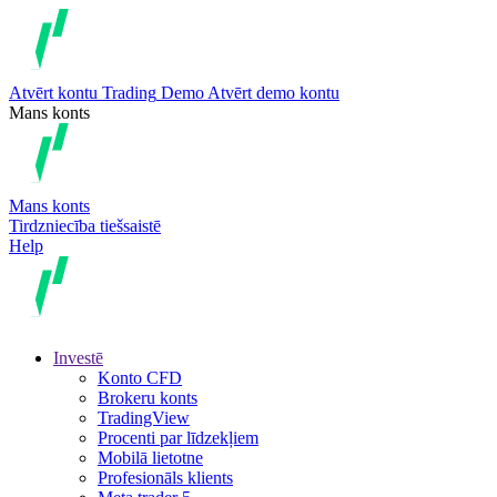
Atvērt kontu
Trading
Demo
Atvērt demo kontu
Mans konts
Mans konts
Tirdzniecība tiešsaistē
Help
Investē
Konto CFD
Brokeru konts
TradingView
Procenti par līdzekļiem
Mobilā lietotne
Profesionāls klients