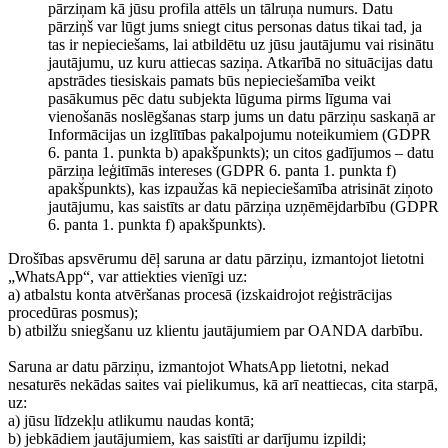
pārziņam kā jūsu profila attēls un tālruņa numurs. Datu
pārziņš var lūgt jums sniegt citus personas datus tikai tad, ja
tas ir nepieciešams, lai atbildētu uz jūsu jautājumu vai risinātu
jautājumu, uz kuru attiecas saziņa. Atkarībā no situācijas datu
apstrādes tiesiskais pamats būs nepieciešamība veikt
pasākumus pēc datu subjekta lūguma pirms līguma vai
vienošanās noslēgšanas starp jums un datu pārziņu saskaņā ar
Informācijas un izglītības pakalpojumu noteikumiem (GDPR
6. panta 1. punkta b) apakšpunkts); un citos gadījumos – datu
pārziņa leģitīmās intereses (GDPR 6. panta 1. punkta f)
apakšpunkts), kas izpaužas kā nepieciešamība atrisināt ziņoto
jautājumu, kas saistīts ar datu pārziņa uzņēmējdarbību (GDPR
6. panta 1. punkta f) apakšpunkts).
Drošības apsvērumu dēļ saruna ar datu pārziņu, izmantojot lietotni
„WhatsApp“, var attiekties vienīgi uz:
a) atbalstu konta atvēršanas procesā (izskaidrojot reģistrācijas
procedūras posmus);
b) atbilžu sniegšanu uz klientu jautājumiem par OANDA darbību.
Saruna ar datu pārziņu, izmantojot WhatsApp lietotni, nekad
nesaturēs nekādas saites vai pielikumus, kā arī neattiecas, cita starpā,
uz:
a) jūsu līdzekļu atlikumu naudas kontā;
b) jebkādiem jautājumiem, kas saistīti ar darījumu izpildi;