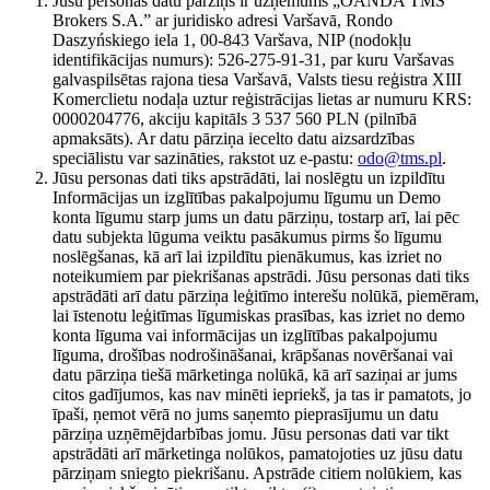
Jūsu personas datu pārziņš ir uzņēmums „OANDA TMS
Brokers S.A.” ar juridisko adresi Varšavā, Rondo
Daszyńskiego iela 1, 00-843 Varšava, NIP (nodokļu
identifikācijas numurs): 526-275-91-31, par kuru Varšavas
galvaspilsētas rajona tiesa Varšavā, Valsts tiesu reģistra XIII
Komerclietu nodaļa uztur reģistrācijas lietas ar numuru KRS:
0000204776, akciju kapitāls 3 537 560 PLN (pilnībā
apmaksāts). Ar datu pārziņa iecelto datu aizsardzības
speciālistu var sazināties, rakstot uz e-pastu:
odo@tms.pl
.
Jūsu personas dati tiks apstrādāti, lai noslēgtu un izpildītu
Informācijas un izglītības pakalpojumu līgumu un Demo
konta līgumu starp jums un datu pārziņu, tostarp arī, lai pēc
datu subjekta lūguma veiktu pasākumus pirms šo līgumu
noslēgšanas, kā arī lai izpildītu pienākumus, kas izriet no
noteikumiem par piekrišanas apstrādi. Jūsu personas dati tiks
apstrādāti arī datu pārziņa leģitīmo interešu nolūkā, piemēram,
lai īstenotu leģitīmas līgumiskas prasības, kas izriet no demo
konta līguma vai informācijas un izglītības pakalpojumu
līguma, drošības nodrošināšanai, krāpšanas novēršanai vai
datu pārziņa tiešā mārketinga nolūkā, kā arī saziņai ar jums
citos gadījumos, kas nav minēti iepriekš, ja tas ir pamatots, jo
īpaši, ņemot vērā no jums saņemto pieprasījumu un datu
pārziņa uzņēmējdarbības jomu. Jūsu personas dati var tikt
apstrādāti arī mārketinga nolūkos, pamatojoties uz jūsu datu
pārziņam sniegto piekrišanu. Apstrāde citiem nolūkiem, kas