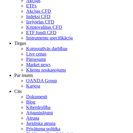
Akcijas
ETFs
Akcijas CFD
Indeksi CFD
Izejvielas CFD
Kriptovalūtas CFD
ETF fondi CFD
Instrumentu specifikācija
Tirgus
Korporatīvās darbības
Live cenas
Pārnesumi
Market news
Klientu noskaņojums
Par mums
OANDA Group
Karjera
Cits
Dokumenti
Blog
Kiberdrošība
Atjauninājumi
Atruna
Juridiska atruna
Privātuma politika