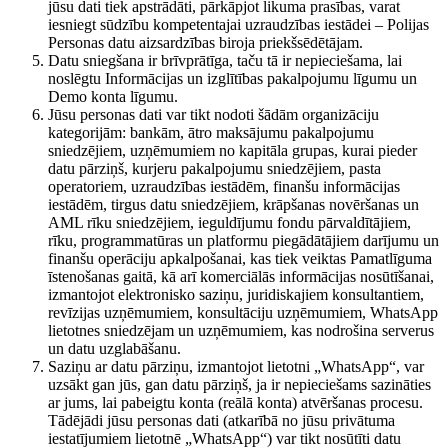
jūsu dati tiek apstrādāti, pārkāpjot likuma prasības, varat
iesniegt sūdzību kompetentajai uzraudzības iestādei – Polijas
Personas datu aizsardzības biroja priekšsēdētājam.
Datu sniegšana ir brīvprātīga, taču tā ir nepieciešama, lai
noslēgtu Informācijas un izglītības pakalpojumu līgumu un
Demo konta līgumu.
Jūsu personas dati var tikt nodoti šādām organizāciju
kategorijām: bankām, ātro maksājumu pakalpojumu
sniedzējiem, uzņēmumiem no kapitāla grupas, kurai pieder
datu pārziņš, kurjeru pakalpojumu sniedzējiem, pasta
operatoriem, uzraudzības iestādēm, finanšu informācijas
iestādēm, tirgus datu sniedzējiem, krāpšanas novēršanas un
AML rīku sniedzējiem, ieguldījumu fondu pārvaldītājiem,
rīku, programmatūras un platformu piegādātājiem darījumu un
finanšu operāciju apkalpošanai, kas tiek veiktas Pamatlīguma
īstenošanas gaitā, kā arī komerciālās informācijas nosūtīšanai,
izmantojot elektronisko saziņu, juridiskajiem konsultantiem,
revīzijas uzņēmumiem, konsultāciju uzņēmumiem, WhatsApp
lietotnes sniedzējam un uzņēmumiem, kas nodrošina serverus
un datu uzglabāšanu.
Saziņu ar datu pārziņu, izmantojot lietotni „WhatsApp“, var
uzsākt gan jūs, gan datu pārziņš, ja ir nepieciešams sazināties
ar jums, lai pabeigtu konta (reālā konta) atvēršanas procesu.
Tādējādi jūsu personas dati (atkarībā no jūsu privātuma
iestatījumiem lietotnē „WhatsApp“) var tikt nosūtīti datu