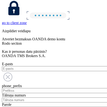
go to client zone
Aizpildiet veidlapu
Atveriet bezmaksas OANDA demo kontu
Rodo section
Kas ir personas datu pārzinis?
OANDA TMS Brokers S.A.
E-pasts
phone_prefix
Tālruņa numurs
Parole