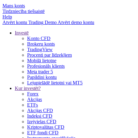
Mans konts
Tirdzniecība tiešsaistē
Help
Atvērt kontu
Trading
Demo
Atvērt demo kontu
Investē
Konto CFD
Brokeru konts
TradingView
Procenti par līdzekļiem
Mobilā lietotne
Profesionāls klients
Meta trader 5
Papildini kontu
Lejupielādē lietotni vai MT5
Kur investēt?
Forex
Akcijas
ETFs
Akcijas CFD
Indeksi CFD
Izejvielas CFD
Kriptovalūtas CFD
ETF fondi CFD