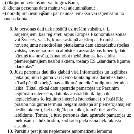
c) rīkojumu izvietošanu vai to grozīšanu;
d) klienta personas datu maiņu vai atjaunināšanu;
e) norādījumu iesniegšanu par naudas iemaksu vai izņemšanu no
naudas konta.
Ja personas dati tiek nosūtīti uz trešām valstīm, t. i.,
saņēmējiem, kas reģistrēti ārpus Eiropas Ekonomikas zonas
vai Šveices, valstīs, kuras saskaņā ar Eiropas Komisijas
novērtējumu nenodrošina pietiekamu datu aizsardzību (trešās
valstis, kas nenodrošina atbilstošu aizsardzības līmeni), datu
pārziņš tos nosūta, izmantojot mehānismus, kas atbilst
piemērojamajiem tiesību aktiem, tostarp ES „standarta līguma
klauzulas“.
Jūsu personas dati tiks glabāti visā Informācijas un izglītības
pakalpojumu līguma vai Demo konta līguma darbības laikā,
kā arī pēc tā izbeigšanas – likumā noteiktā noilguma termiņa
laikā. Tiktāl, ciktāl datu apstrāde pamatojas uz Pārzinim
leģitīmām interesēm, dati tiks apstrādāti tik ilgi, cik
nepieciešams šo leģitīmo interešu īstenošanai (jo īpaši līdz
prasību noilguma termiņa beigām saskaņā ar piemērojamajiem
tiesību aktiem), bet ne ilgāk par laiku, kamēr tiek atzīts
iebildums. Tomēr, ja jūsu personas datu apstrāde pamatojas uz
piekrišanu – līdz brīdim, kad šāda piekrišana tiek faktiski
atsaukta.
Pārzinis pret jums nepiemēros automatizētu lēmumu