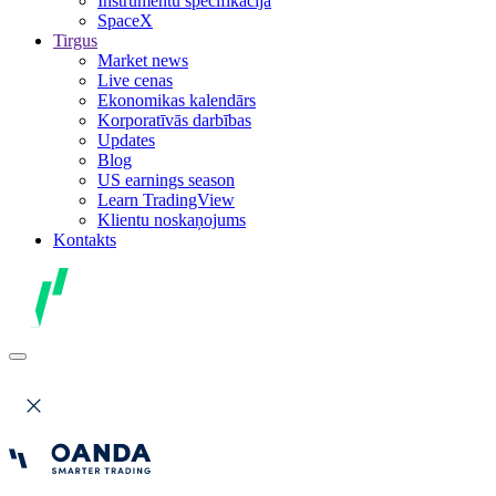
Instrumentu specifikācija
SpaceX
Tirgus
Market news
Live cenas
Ekonomikas kalendārs
Korporatīvās darbības
Updates
Blog
US earnings season
Learn TradingView
Klientu noskaņojums
Kontakts