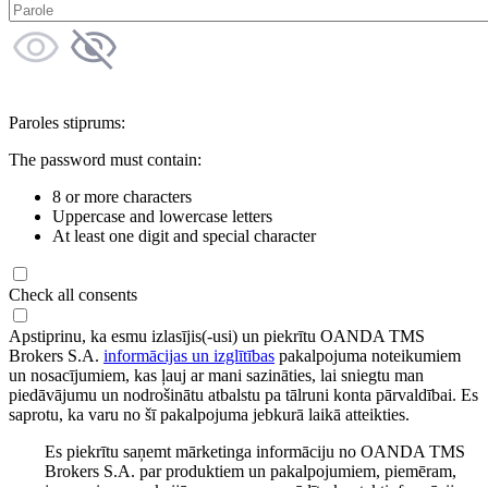
Paroles stiprums:
The password must contain:
8 or more characters
Uppercase and lowercase letters
At least one digit and special character
Check all consents
Apstiprinu, ka esmu izlasījis(-usi) un piekrītu OANDA TMS
Brokers S.A.
informācijas un izglītības
pakalpojuma noteikumiem
un nosacījumiem, kas ļauj ar mani sazināties, lai sniegtu man
piedāvājumu un nodrošinātu atbalstu pa tālruni konta pārvaldībai. Es
saprotu, ka varu no šī pakalpojuma jebkurā laikā atteikties.
Es piekrītu saņemt mārketinga informāciju no OANDA TMS
Brokers S.A. par produktiem un pakalpojumiem, piemēram,