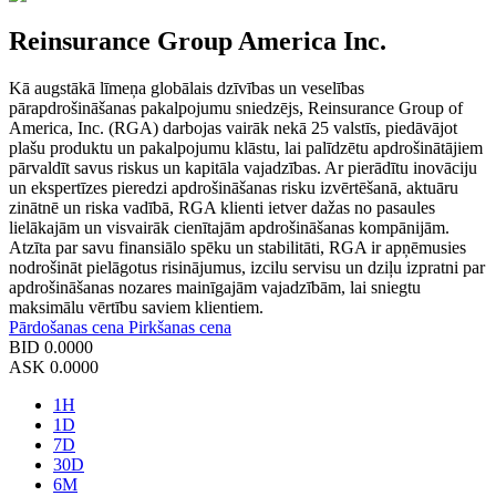
Reinsurance Group America Inc.
Kā augstākā līmeņa globālais dzīvības un veselības
pārapdrošināšanas pakalpojumu sniedzējs, Reinsurance Group of
America, Inc. (RGA) darbojas vairāk nekā 25 valstīs, piedāvājot
plašu produktu un pakalpojumu klāstu, lai palīdzētu apdrošinātājiem
pārvaldīt savus riskus un kapitāla vajadzības. Ar pierādītu inovāciju
un ekspertīzes pieredzi apdrošināšanas risku izvērtēšanā, aktuāru
zinātnē un riska vadībā, RGA klienti ietver dažas no pasaules
lielākajām un visvairāk cienītajām apdrošināšanas kompānijām.
Atzīta par savu finansiālo spēku un stabilitāti, RGA ir apņēmusies
nodrošināt pielāgotus risinājumus, izcilu servisu un dziļu izpratni par
apdrošināšanas nozares mainīgajām vajadzībām, lai sniegtu
maksimālu vērtību saviem klientiem.
Pārdošanas cena
Pirkšanas cena
BID
0.0000
ASK
0.0000
1H
1D
7D
30D
6M