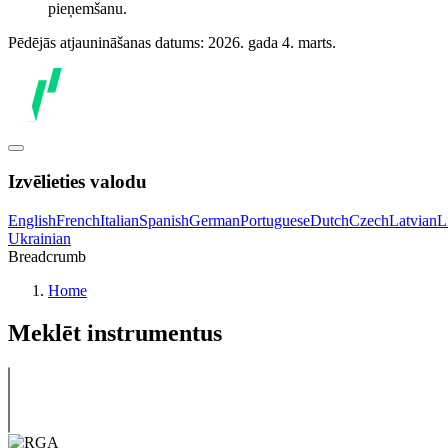
pieņemšanu.
Pēdējās atjaunināšanas datums: 2026. gada 4. marts.
Izvēlieties valodu
English
French
Italian
Spanish
German
Portuguese
Dutch
Czech
Latvian
L
Ukrainian
Breadcrumb
Home
Meklēt instrumentus