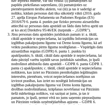
nav iepriekš minētie, var tikt veikta: (i) pamatojoties uz
papildu piekrišanas saņemšanu, (ii) pamatojoties uz
piemērojamiem tiesību aktiem, vai (iii) ja tas ir saderīgi ar
nolūku, kādam personas dati tika sākotnēji vākti (2016. gada
27. aprīļa Eiropas Parlamenta un Padomes Regulas (ES)
2016/679 6. panta 4. punkts par fizisko personu aizsardzību
attiecībā uz personas datu apstrādi un šādu datu brīvu apriti un
ar ko atceļ Direktīvu 95/46/EK (turpmāk – „GDPR”).
Jūsu personas datu apstrādes juridiskais pamats ir: a. tiktāl,
ciktāl apstrāde ir nepieciešama, lai izpildītu Informācijas un
izglītības pakalpojumu līgumu vai Demo konta līgumu, kā arī
veiktu pasākumus pirms līguma noslēgšanas – Vispārīgās datu
aizsardzības regulas (GDPR) 6. panta 1. punkta b)
apakšpunkts; b. tiktāl, ciktāl datu apstrāde ir nepieciešama, lai
datu pārziņš varētu izpildīt savas juridiskās saistības, jo īpaši
nodrošinot atbilstošu datu apstrādi – GDPR 6. panta GDPR 1.
panta c) apakšpunkts; c. tiktāl, ciktāl apstrāde ir nepieciešama
nolūkiem, kas izriet no Pārzinim piemītošajām leģitīmajām
interesēm, piemēram, veicot nepieciešamos norēķinus un
izvirzot prasības, kas izriet no noslēgtā Informācijas un
izglītības pakalpojumu līguma vai Demo konta līguma,
drošības nodrošināšanai, krāpšanas novēršanai vai Pārzinim
tiešā mārketinga nolūkos, vai saziņai ar jums, ja tas ir
pamatots, jo īpaši, ņemot vērā no jums saņemto pieprasījumu
un Pārzinim veiktās uzņēmējdarbības apjomu – GDPR 6.