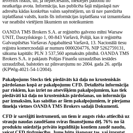
ietvertos riskus, un, ja nepieciešams, meklējiet padomu no
neatkarīga avota. Informācija, kas publicēta šajā mājaslapā nav
adresēta kādas konkrētas valsts saņēmējiem, un tā nav paredzēta
izplatīšanai valstīs, kurās šīs informācijas izplatīšana vai izmantošana
var neatbilst vietējiem likumiem un noteikumiem
OANDA TMS Brokers S.A. ar reģistrēto galveno mītni Warsaw
UNIT, Daszyńskiego 1, 00-843 Varšavā, Polijā, kas ir reģistrēta
Galvaspilsētas Varšavas Apgabaltiesā Varšavā, 13. Nacionālā tiesu
reģistra komercnodaļā ar numuru 0000204776, NIP 5262759131,
sākuma kapitāls: PLN 3 537,560 apmaksāts pilnībā. OANDA TMS
Brokers S.A. ir pakļauts Polijas Finanšu uzraudzības iestādes
uzraudzībai, balstoties uz pilnvarojumu no 2004. gada 26. aprīļa
(KPWig-4021-54-1/2004).
Pakalpojums Stocks tiek piedāvāts kā daļa no krusteniskās
pārdošanas kopā ar pakalpojumu CFD. Detalizēta informācija
par riskiem, kas izriet no atsevišķiem pakalpojumiem, kas tiek
piedāvāti kā daļa no krusteniskās pārdošanas, un informācija
par izmaksām, kas saistītas ar šiem pakalpojumiem, ir pieejama
tīmekļa vietnes OANDA TMS Brokers sadaļā Dokumenti.
CFD ir sarežģīti instrumenti, un tiem ir augsts risks attiecībā uz
strauju naudas zaudēšanu sviras finansējuma dēļ. 76% no šā
produktu sniedzēja privāto ieguldītāju kontiem zaudē naudu,
veicot CFD tirdzniecību. Jums būtu jāapsver tas, vai izprotat,