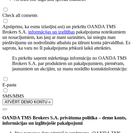
Check all consents
Apstiprinu, ka esmu izlasījis(-usi) un piekrītu OANDA TMS
Brokers S.A.
informācijas un izglītības
pakalpojuma noteikumiem
un nosacījumiem, kas ļauj ar mani sazināties, lai sniegtu man
piedāvājumu un nodrošinātu atbalstu pa tālruni konta pārvaldībai. Es
saprotu, ka varu no šī pakalpojuma jebkurā laikā atteikties.
Es piekrītu saņemt mārketinga informāciju no OANDA TMS
Brokers S.A. par produktiem un pakalpojumiem, piemēram,
jaunumiem un akcijām, uz manu norādīto kontaktinformāciju:
E-pasta
SMS/MMS
ATVĒRT DEMO KONTU »
OANDA TMS Brokers S.A. privātuma politika – demo konts,
informācijas un izglītojošie pakalpojumi