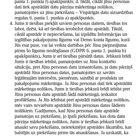
panta 1. punkta f) apakšpunkts; d. tiktāl, ciktāl jūsu personas
dati tiek apstrādāti datu pārziņa mārketinga nolūkos,
pamatojoties uz jūsu piekrišanu – Vispārīgās datu aizsardzības
regulas 6. panta 1. punkta a) apakšpunkts.
Jums ir tiesības piekļūt saviem personas datiem, tiesības tos
labot, dzēst, kā arī tiesības ierobežot datu apstrādi. Tiktāl,
ciktāl apstrāde ir nepieciešama, lai izpildītu Informācijas un
izglītības pakalpojumu līgumu vai Demo konta līgumu, kurā
Jūs esat puse, vai lai veiktu darbības pēc Jūsu pieprasījuma
pirms šo līgumu noslēgšanas (GDPR 6. panta 1. punkta b)
apakšpunkts), Jums ir arī tiesības pārsūtīt datus. Jebkurā brīdī
Jums ir tiesības iebilst, pamatojoties uz Jūsu konkrēto
situāciju, pret Jūsu personas datu izmantošanu, ja datu pārziņš
apstrādā Jūsu personas datus, pamatojoties uz savām
leģitīmajām interesēm, piemēram, saistībā ar produktu un
pakalpojumu mārketingu. Ja Jūsu personas dati tiek apstrādāti
mārketinga nolūkos, Jums ir tiesības jebkurā brīdī iebilst pret
Jūsu personas datu apstrādi šādā mārketingā, ieskaitot
profilēšanu. Ja Jūs iebilstat pret apstrādi mārketinga nolūkos,
mēs vairs nevarēsim apstrādāt Jūsu personas datus šādiem
nolūkiem. Gadījumos, kad Jūsu personas datu apstrāde
pamatojas uz piekrišanu, jo īpaši piekrišanu, kas dota datu
pārziņa mārketinga nolūkos, Jums ir tiesības jebkurā brīdī
atsaukt savu piekrišanu, neietekmējot apstrādes likumību, kas
balstījās uz piekrišanu pirms tās atsaukšanas. Ja uzskatāt, ka