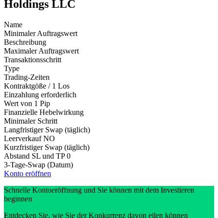
Holdings LLC
Name
Minimaler Auftragswert
Beschreibung
Maximaler Auftragswert
Transaktionsschritt
Type
Trading-Zeiten
Kontraktgöße / 1 Los
Einzahlung erforderlich
Wert von 1 Pip
Finanzielle Hebelwirkung
Minimaler Schritt
Langfristiger Swap (täglich)
Leerverkauf
NO
Kurzfristiger Swap (täglich)
Abstand SL und TP
0
3-Tage-Swap (Datum)
Konto eröffnen
Schnelle Kontoeröffnung und Sie können mit dem Investieren
beginnen
Entdecken Sie, wie Sie der Konkurrenz davon eilen können