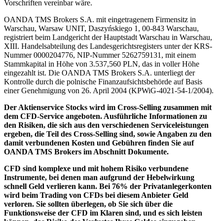
Vorschriften vereinbar wäre.
OANDA TMS Brokers S.A. mit eingetragenem Firmensitz in
Warschau, Warsaw UNIT, Daszyńskiego 1, 00-843 Warschau,
registriert beim Landgericht der Hauptstadt Warschau in Warschau,
XIII. Handelsabteilung des Landesgerichtsregisters unter der KRS-
Nummer 0000204776, NIP-Nummer 5262759131, mit einem
Stammkapital in Höhe von 3.537,560 PLN, das in voller Höhe
eingezahlt ist. Die OANDA TMS Brokers S.A. unterliegt der
Kontrolle durch die polnische Finanzaufsichtsbehörde auf Basis
einer Genehmigung von 26. April 2004 (KPWiG-4021-54-1/2004).
Der Aktienservice Stocks wird im Cross-Selling zusammen mit
dem CFD-Service angeboten. Ausführliche Informationen zu
den Risiken, die sich aus den verschiedenen Serviceleistungen
ergeben, die Teil des Cross-Selling sind, sowie Angaben zu den
damit verbundenen Kosten und Gebühren finden Sie auf
OANDA TMS Brokers im Abschnitt Dokumente.
CFD sind komplexe und mit hohem Risiko verbundene
Instrumente, bei denen man aufgrund der Hebelwirkung
schnell Geld verlieren kann. Bei 76% der Privatanlegerkonten
wird beim Trading von CFDs bei diesem Anbieter Geld
verloren. Sie sollten überlegen, ob Sie sich über die
Funktionsweise der CFD im Klaren sind, und es sich leisten