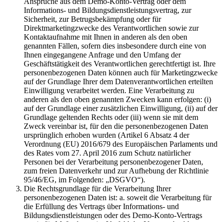
Ansprüche aus dem Demo-Konto-Vertrag oder dem
Informations- und Bildungsdienstleistungsvertrag, zur
Sicherheit, zur Betrugsbekämpfung oder für
Direktmarketingzwecke des Verantwortlichen sowie zur
Kontaktaufnahme mit Ihnen in anderen als den oben
genannten Fällen, sofern dies insbesondere durch eine von
Ihnen eingegangene Anfrage und den Umfang der
Geschäftstätigkeit des Verantwortlichen gerechtfertigt ist. Ihre
personenbezogenen Daten können auch für Marketingzwecke
auf der Grundlage Ihrer dem Datenverantwortlichen erteilten
Einwilligung verarbeitet werden. Eine Verarbeitung zu
anderen als den oben genannten Zwecken kann erfolgen: (i)
auf der Grundlage einer zusätzlichen Einwilligung, (ii) auf der
Grundlage geltenden Rechts oder (iii) wenn sie mit dem
Zweck vereinbar ist, für den die personenbezogenen Daten
ursprünglich erhoben wurden (Artikel 6 Absatz 4 der
Verordnung (EU) 2016/679 des Europäischen Parlaments und
des Rates vom 27. April 2016 zum Schutz natürlicher
Personen bei der Verarbeitung personenbezogener Daten,
zum freien Datenverkehr und zur Aufhebung der Richtlinie
95/46/EG, im Folgenden: „DSGVO“).
Die Rechtsgrundlage für die Verarbeitung Ihrer
personenbezogenen Daten ist: a. soweit die Verarbeitung für
die Erfüllung des Vertrags über Informations- und
Bildungsdienstleistungen oder des Demo-Konto-Vertrags