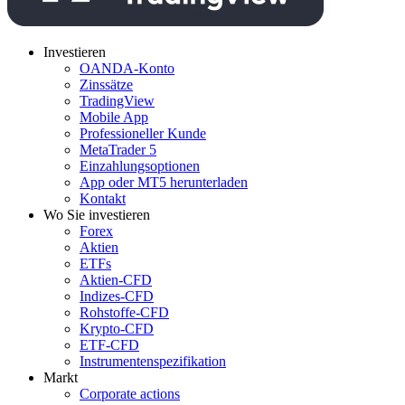
Investieren
OANDA-Konto
Zinssätze
TradingView
Mobile App
Professioneller Kunde
MetaTrader 5
Einzahlungsoptionen
App oder MT5 herunterladen
Kontakt
Wo Sie investieren
Forex
Aktien
ETFs
Aktien-CFD
Indizes-CFD
Rohstoffe-CFD
Krypto-CFD
ETF-CFD
Instrumentenspezifikation
Markt
Corporate actions