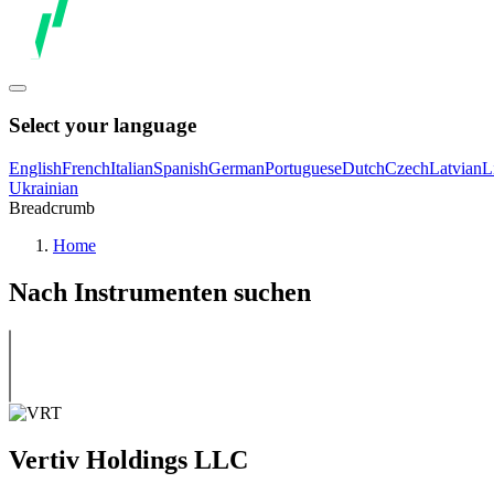
Select your language
English
French
Italian
Spanish
German
Portuguese
Dutch
Czech
Latvian
L
Ukrainian
Breadcrumb
Home
Nach Instrumenten suchen
Vertiv Holdings LLC