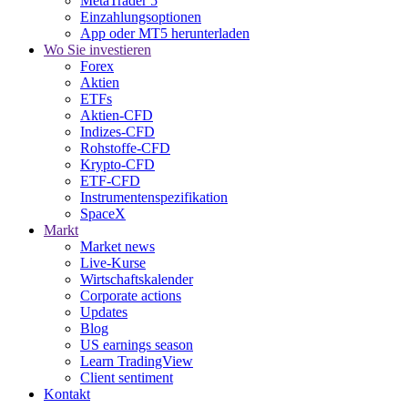
MetaTrader 5
Einzahlungsoptionen
App oder MT5 herunterladen
Wo Sie investieren
Forex
Aktien
ETFs
Aktien-CFD
Indizes-CFD
Rohstoffe-CFD
Krypto-CFD
ETF-CFD
Instrumentenspezifikation
SpaceX
Markt
Market news
Live-Kurse
Wirtschaftskalender
Corporate actions
Updates
Blog
US earnings season
Learn TradingView
Client sentiment
Kontakt