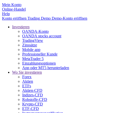
Mein Konto
Online-Handel
Help
Konto eröffnen
Trading
Demo
Demo-Konto eröffnen
Investieren
OANDA-Konto
OANDA stocks account
TradingView
Zinssätze
Mobile app
Professioneller Kunde
MetaTrader 5
Einzahlungsoptionen
App oder MT5 herunterladen
Wo Sie investieren
Forex
Aktien
ETFs
Aktien-CFD
Indizes-CFD
Rohstoffe-CFD
Krypto-CFD
ETF-CFD