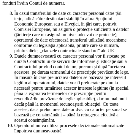
fonduri în/din Contul de numerar.
În cazul transferului de date cu caracter personal către țări
terțe, adică către destinatari stabiliți în afara Spațiului
Economic European sau a Elveției, în țări care, potrivit
Comisiei Europene, nu asigură o protecție suficientă a datelor
(țări terțe care nu asigură un nivel adecvat de protecție),
operatorul de date efectuează transferul utilizând mecanisme
conforme cu legislația aplicabilă, printre care se numără,
printre altele, „clauzele contractuale standard” ale UE.
Datele dumneavoastră cu caracter personal vor fi stocate pe
durata Contractului de servicii de informare și educație sau a
Contractului privind contul demo, precum și după încetarea
acestora, pe durata termenului de prescripție prevăzut de lege.
În măsura în care prelucrarea datelor se bazează pe interesul
legitim al operatorului, datele vor fi prelucrate pe durata
necesară pentru urmărirea acestor interese legitime (în special,
până la expirarea termenelor de prescripție pentru
revendicările prevăzute de legile aplicabile), dar nu mai mult
decât până la momentul recunoașterii obiecției. Cu toate
acestea, dacă prelucrarea datelor dvs. cu caracter personal se
bazează pe consimțământ – până la retragerea efectivă a
acestui consimțământ.
Operatorul nu va utiliza procesele decizionale automatizate
împotriva dumneavoastră.