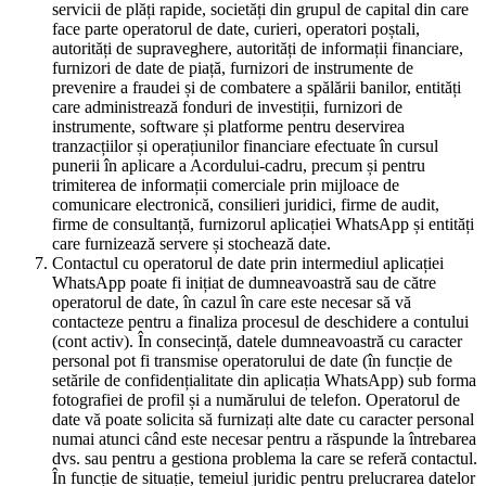
servicii de plăți rapide, societăți din grupul de capital din care
face parte operatorul de date, curieri, operatori poștali,
autorități de supraveghere, autorități de informații financiare,
furnizori de date de piață, furnizori de instrumente de
prevenire a fraudei și de combatere a spălării banilor, entități
care administrează fonduri de investiții, furnizori de
instrumente, software și platforme pentru deservirea
tranzacțiilor și operațiunilor financiare efectuate în cursul
punerii în aplicare a Acordului-cadru, precum și pentru
trimiterea de informații comerciale prin mijloace de
comunicare electronică, consilieri juridici, firme de audit,
firme de consultanță, furnizorul aplicației WhatsApp și entități
care furnizează servere și stochează date.
Contactul cu operatorul de date prin intermediul aplicației
WhatsApp poate fi inițiat de dumneavoastră sau de către
operatorul de date, în cazul în care este necesar să vă
contacteze pentru a finaliza procesul de deschidere a contului
(cont activ). În consecință, datele dumneavoastră cu caracter
personal pot fi transmise operatorului de date (în funcție de
setările de confidențialitate din aplicația WhatsApp) sub forma
fotografiei de profil și a numărului de telefon. Operatorul de
date vă poate solicita să furnizați alte date cu caracter personal
numai atunci când este necesar pentru a răspunde la întrebarea
dvs. sau pentru a gestiona problema la care se referă contactul.
În funcție de situație, temeiul juridic pentru prelucrarea datelor