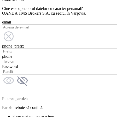
Cine este operatorul datelor cu caracter personal?
OANDA TMS Brokers S.A. cu sediul în Varșovia.
email
phone_prefix
phone
Password
Puterea parolei:
Parola trebuie să conțină:
8 sau mai multe caractere