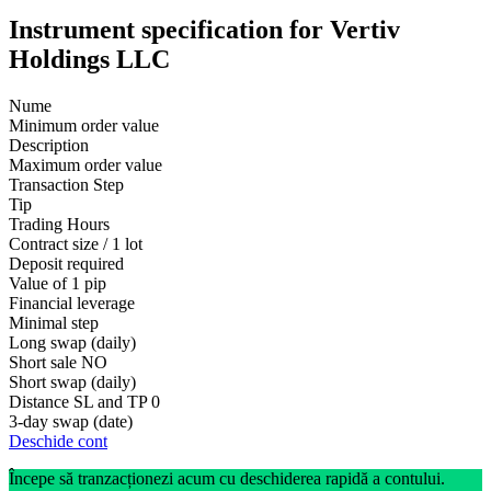
Instrument specification for Vertiv
Holdings LLC
Nume
Minimum order value
Description
Maximum order value
Transaction Step
Tip
Trading Hours
Contract size / 1 lot
Deposit required
Value of 1 pip
Financial leverage
Minimal step
Long swap (daily)
Short sale
NO
Short swap (daily)
Distance SL and TP
0
3-day swap (date)
Deschide cont
Începe să tranzacționezi acum cu deschiderea rapidă a contului.