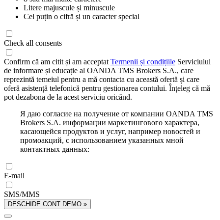
Litere majuscule și minuscule
Cel puțin o cifră și un caracter special
Check all consents
Confirm că am citit și am acceptat
Termenii și condițiile
Serviciului
de informare și educație al OANDA TMS Brokers S.A., care
reprezintă temeiul pentru a mă contacta cu această ofertă și care
oferă asistență telefonică pentru gestionarea contului. Înțeleg că mă
pot dezabona de la acest serviciu oricând.
Я даю согласие на получение от компании OANDA TMS
Brokers S.A. информации маркетингового характера,
касающейся продуктов и услуг, например новостей и
промоакций, с использованием указанных мной
контактных данных:
E-mail
SMS/MMS
DESCHIDE CONT DEMO »