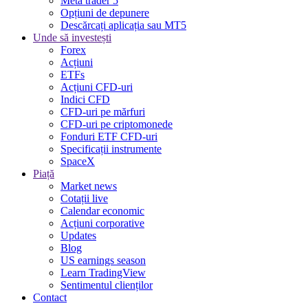
Meta trader 5
Opțiuni de depunere
Descărcați aplicația sau MT5
Unde să investești
Forex
Acțiuni
ETFs
Acțiuni CFD-uri
Indici CFD
CFD-uri pe mărfuri
CFD-uri pe criptomonede
Fonduri ETF CFD-uri
Specificații instrumente
SpaceX
Piață
Market news
Cotații live
Calendar economic
Acțiuni corporative
Updates
Blog
US earnings season
Learn TradingView
Sentimentul clienților
Contact