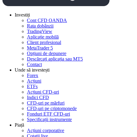
Investiți
Cont CFD OANDA
Rata dobânzii
TradingView
Aplicație mobilă
Client profesional
MetaTrader 5
Opțiuni de depunere
Descărcați aplicația sau MT5
Contact
Unde să investești
Forex
Acțiuni
ETFs
Acțiuni CFD-uri
Indici CFD
CFD-uri pe mărfuri
CFD-uri pe criptomonede
Fonduri ETF CFD-uri
Specificații instrumente
Piață
Acțiuni corporative
Cotații live