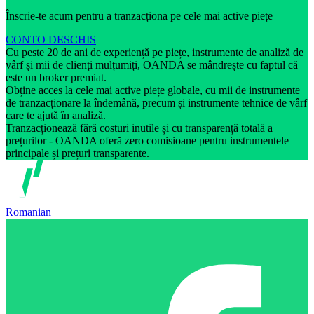
Înscrie-te acum pentru a tranzacționa pe cele mai active piețe
CONTO DESCHIS
Cu peste 20 de ani de experiență pe piețe, instrumente de analiză de
vârf și mii de clienți mulțumiți, OANDA se mândrește cu faptul că
este un broker premiat.
Obține acces la cele mai active piețe globale, cu mii de instrumente
de tranzacționare la îndemână, precum și instrumente tehnice de vârf
care te ajută în analiză.
Tranzacționează fără costuri inutile și cu transparență totală a
prețurilor - OANDA oferă zero comisioane pentru instrumentele
principale și prețuri transparente.
Romanian