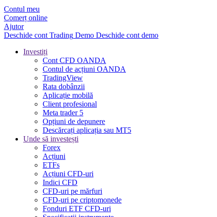
Contul meu
Comerț online
Ajutor
Deschide cont
Trading
Demo
Deschide cont demo
Investiți
Cont CFD OANDA
Contul de acțiuni OANDA
TradingView
Rata dobânzii
Aplicație mobilă
Client profesional
Meta trader 5
Opțiuni de depunere
Descărcați aplicația sau MT5
Unde să investești
Forex
Acțiuni
ETFs
Acțiuni CFD-uri
Indici CFD
CFD-uri pe mărfuri
CFD-uri pe criptomonede
Fonduri ETF CFD-uri