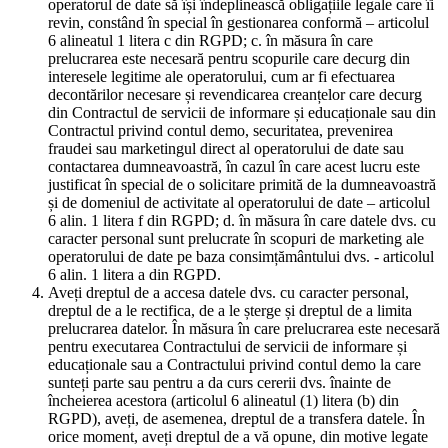
operatorul de date să își îndeplinească obligațiile legale care îi
revin, constând în special în gestionarea conformă – articolul
6 alineatul 1 litera c din RGPD; c. în măsura în care
prelucrarea este necesară pentru scopurile care decurg din
interesele legitime ale operatorului, cum ar fi efectuarea
decontărilor necesare și revendicarea creanțelor care decurg
din Contractul de servicii de informare și educaționale sau din
Contractul privind contul demo, securitatea, prevenirea
fraudei sau marketingul direct al operatorului de date sau
contactarea dumneavoastră, în cazul în care acest lucru este
justificat în special de o solicitare primită de la dumneavoastră
și de domeniul de activitate al operatorului de date – articolul
6 alin. 1 litera f din RGPD; d. în măsura în care datele dvs. cu
caracter personal sunt prelucrate în scopuri de marketing ale
operatorului de date pe baza consimțământului dvs. - articolul
6 alin. 1 litera a din RGPD.
Aveți dreptul de a accesa datele dvs. cu caracter personal,
dreptul de a le rectifica, de a le șterge și dreptul de a limita
prelucrarea datelor. În măsura în care prelucrarea este necesară
pentru executarea Contractului de servicii de informare și
educaționale sau a Contractului privind contul demo la care
sunteți parte sau pentru a da curs cererii dvs. înainte de
încheierea acestora (articolul 6 alineatul (1) litera (b) din
RGPD), aveți, de asemenea, dreptul de a transfera datele. În
orice moment, aveți dreptul de a vă opune, din motive legate