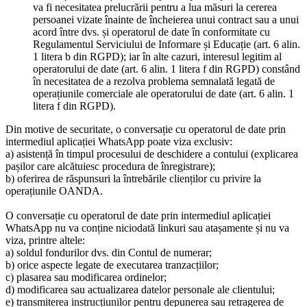
va fi necesitatea prelucrării pentru a lua măsuri la cererea
persoanei vizate înainte de încheierea unui contract sau a unui
acord între dvs. și operatorul de date în conformitate cu
Regulamentul Serviciului de Informare și Educație (art. 6 alin.
1 litera b din RGPD); iar în alte cazuri, interesul legitim al
operatorului de date (art. 6 alin. 1 litera f din RGPD) constând
în necesitatea de a rezolva problema semnalată legată de
operațiunile comerciale ale operatorului de date (art. 6 alin. 1
litera f din RGPD).
Din motive de securitate, o conversație cu operatorul de date prin
intermediul aplicației WhatsApp poate viza exclusiv:
a) asistență în timpul procesului de deschidere a contului (explicarea
pașilor care alcătuiesc procedura de înregistrare);
b) oferirea de răspunsuri la întrebările clienților cu privire la
operațiunile OANDA.
O conversație cu operatorul de date prin intermediul aplicației
WhatsApp nu va conține niciodată linkuri sau atașamente și nu va
viza, printre altele:
a) soldul fondurilor dvs. din Contul de numerar;
b) orice aspecte legate de executarea tranzacțiilor;
c) plasarea sau modificarea ordinelor;
d) modificarea sau actualizarea datelor personale ale clientului;
e) transmiterea instrucțiunilor pentru depunerea sau retragerea de