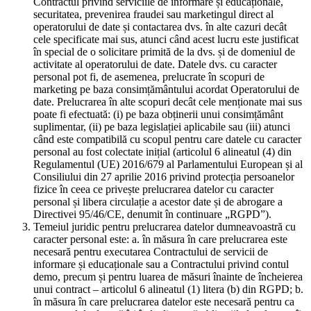
Contractul privind serviciile de informare și educaționale,
securitatea, prevenirea fraudei sau marketingul direct al
operatorului de date și contactarea dvs. în alte cazuri decât
cele specificate mai sus, atunci când acest lucru este justificat
în special de o solicitare primită de la dvs. și de domeniul de
activitate al operatorului de date. Datele dvs. cu caracter
personal pot fi, de asemenea, prelucrate în scopuri de
marketing pe baza consimțământului acordat Operatorului de
date. Prelucrarea în alte scopuri decât cele menționate mai sus
poate fi efectuată: (i) pe baza obținerii unui consimțământ
suplimentar, (ii) pe baza legislației aplicabile sau (iii) atunci
când este compatibilă cu scopul pentru care datele cu caracter
personal au fost colectate inițial (articolul 6 alineatul (4) din
Regulamentul (UE) 2016/679 al Parlamentului European și al
Consiliului din 27 aprilie 2016 privind protecția persoanelor
fizice în ceea ce privește prelucrarea datelor cu caracter
personal și libera circulație a acestor date și de abrogare a
Directivei 95/46/CE, denumit în continuare „RGPD”).
Temeiul juridic pentru prelucrarea datelor dumneavoastră cu
caracter personal este: a. în măsura în care prelucrarea este
necesară pentru executarea Contractului de servicii de
informare și educaționale sau a Contractului privind contul
demo, precum și pentru luarea de măsuri înainte de încheierea
unui contract – articolul 6 alineatul (1) litera (b) din RGPD; b.
în măsura în care prelucrarea datelor este necesară pentru ca