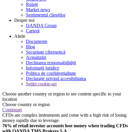
Rulaje
Market news
Sentimentul clienților
Despre noi
OANDA Group
Carieră
Altele
Documente
Blog
Securitate cibernetică
Actualizări
Declinarea responsabilității
Informații juridice
Politica de confidențialitate
Declarație privind accesibilitatea
Setări cookie-uri
Choose another country or region to see content specific to your
location
Choose country or region
Continuați
CFDs are complex instruments and come with a high risk of losing
money rapidly due to leverage.
76% of retail investor accounts lose money when trading CFDs
with OANDA TMS Brokers S.A.