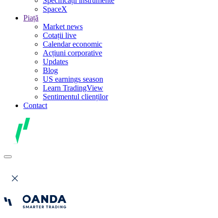
Specificații instrumente
SpaceX
Piață
Market news
Cotații live
Calendar economic
Acțiuni corporative
Updates
Blog
US earnings season
Learn TradingView
Sentimentul clienților
Contact