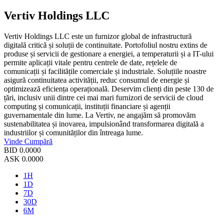
Vertiv Holdings LLC
Vertiv Holdings LLC este un furnizor global de infrastructură
digitală critică și soluții de continuitate. Portofoliul nostru extins de
produse și servicii de gestionare a energiei, a temperaturii și a IT-ului
permite aplicații vitale pentru centrele de date, rețelele de
comunicații și facilitățile comerciale și industriale. Soluțiile noastre
asigură continuitatea activității, reduc consumul de energie și
optimizează eficiența operațională. Deservim clienți din peste 130 de
țări, inclusiv unii dintre cei mai mari furnizori de servicii de cloud
computing și comunicații, instituții financiare și agenții
guvernamentale din lume. La Vertiv, ne angajăm să promovăm
sustenabilitatea și inovarea, impulsionând transformarea digitală a
industriilor și comunităților din întreaga lume.
Vinde
Cumpără
BID
0.0000
ASK
0.0000
1H
1D
7D
30D
6M