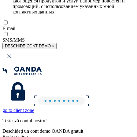
касающейся продуктов и услуг, например новостей и
промоакций, с использованием указанных мной
контактных данных:
E-mail
SMS/MMS
DESCHIDE CONT DEMO »
go to client zone
Testează contul nostru!
Deschideți un cont demo OANDA gratuit
Rodo section