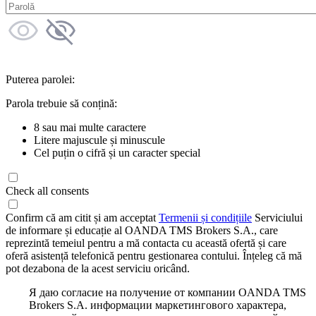
Puterea parolei:
Parola trebuie să conțină:
8 sau mai multe caractere
Litere majuscule și minuscule
Cel puțin o cifră și un caracter special
Check all consents
Confirm că am citit și am acceptat
Termenii și condițiile
Serviciului
de informare și educație al OANDA TMS Brokers S.A., care
reprezintă temeiul pentru a mă contacta cu această ofertă și care
oferă asistență telefonică pentru gestionarea contului. Înțeleg că mă
pot dezabona de la acest serviciu oricând.
Я даю согласие на получение от компании OANDA TMS
Brokers S.A. информации маркетингового характера,