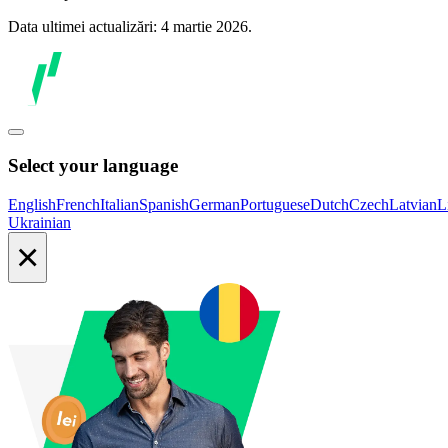
Data ultimei actualizări: 4 martie 2026.
Select your language
English
French
Italian
Spanish
German
Portuguese
Dutch
Czech
Latvian
L
Ukrainian
×