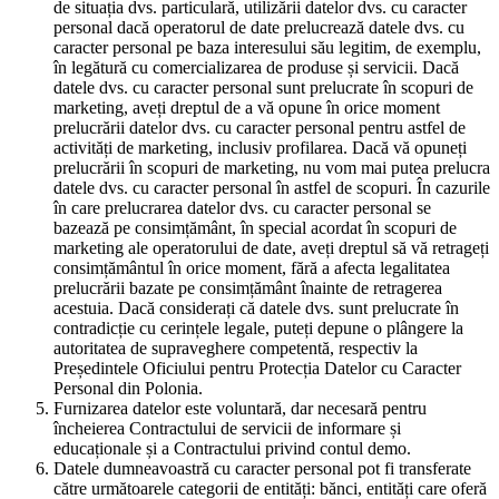
de situația dvs. particulară, utilizării datelor dvs. cu caracter
personal dacă operatorul de date prelucrează datele dvs. cu
caracter personal pe baza interesului său legitim, de exemplu,
în legătură cu comercializarea de produse și servicii. Dacă
datele dvs. cu caracter personal sunt prelucrate în scopuri de
marketing, aveți dreptul de a vă opune în orice moment
prelucrării datelor dvs. cu caracter personal pentru astfel de
activități de marketing, inclusiv profilarea. Dacă vă opuneți
prelucrării în scopuri de marketing, nu vom mai putea prelucra
datele dvs. cu caracter personal în astfel de scopuri. În cazurile
în care prelucrarea datelor dvs. cu caracter personal se
bazează pe consimțământ, în special acordat în scopuri de
marketing ale operatorului de date, aveți dreptul să vă retrageți
consimțământul în orice moment, fără a afecta legalitatea
prelucrării bazate pe consimțământ înainte de retragerea
acestuia. Dacă considerați că datele dvs. sunt prelucrate în
contradicție cu cerințele legale, puteți depune o plângere la
autoritatea de supraveghere competentă, respectiv la
Președintele Oficiului pentru Protecția Datelor cu Caracter
Personal din Polonia.
Furnizarea datelor este voluntară, dar necesară pentru
încheierea Contractului de servicii de informare și
educaționale și a Contractului privind contul demo.
Datele dumneavoastră cu caracter personal pot fi transferate
către următoarele categorii de entități: bănci, entități care oferă