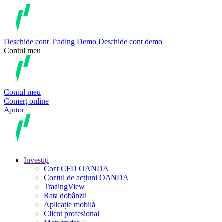
Deschide cont
Trading
Demo
Deschide cont demo
Contul meu
Contul meu
Comerț online
Ajutor
Investiți
Cont CFD OANDA
Contul de acțiuni OANDA
TradingView
Rata dobânzii
Aplicație mobilă
Client profesional