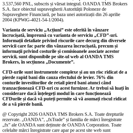
3.537,560 PNL, subscris și vărsat integral. OANDA TMS Brokers
S.A. face obiectul supravegherii Autorității Poloneze de
Supraveghere Financiară, pe baza unei autorizații din 26 aprilie
2004 (KPWiG-4021-54-1/2004).
Varianta de serviciu „Acțiuni” este oferită în vânzare
încrucișată, împreună cu varianta de serviciu „CFD”-uri.
Informații detaliate privind riscurile care decurg din diversele
servicii care fac parte din vânzarea încrucișată, precum și
informații privind costurile și comisioanele asociate acestor
servicii, sunt disponibile pe site-ul web al OANDA TMS
Brokers, în secțiunea „Documente”.
CFD-urile sunt instrumente complexe și au un risc ridicat de a
pierde rapid bani din cauza efectului de levier. 76% din
conturile investitorilor de retail pierd bani atunci când
tranzacționează CFD-uri cu acest furnizor. Ar trebui să luați în
considerare dacă înțelegeți modul în care funcționează
CFDurile și dacă vă puteți permite să vă asumați riscul ridicat
de a vă pierde banii.
@ Copyright 2026 OANDA TMS Brokers S.A. Toate drepturile
rezervate. „OANDA”, „fxTrade” și familia de mărci înregistrate
„fx” ale OANDA sunt deținute de OANDA Corporation. Toate
celelalte mărci înregistrate care apar pe acest site web sunt