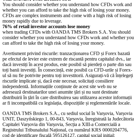
You should consider whether you understand how CFDs work and
whether you can afford to take the high risk of losing your money.
CFDs are complex instruments and come with a high risk of losing
money rapidly due to leverage.
76% of retail investor accounts lose money
when trading CFDs with OANDA TMS Brokers S.A. You should
consider whether you understand how CFDs work and whether you
can afford to take the high risk of losing your money.
Avertisment privind riscurile: tranzacționarea CFD și Forex bazată
pe efectul de levier este extrem de riscantă pentru capitalul dvs., iar
dacă investiți în acest produs, este posibil să pierdeți o parte din sau
toți banii investiți. În consecință, este posibil ca CFD-urile și Forex-
ul să nu fie potrivite pentru toți investitorii. Asigurați-vă că înțelegeți
riscurile implicate și, dacă este necesar, solicitați consiliere
independentă. Informațiile conținute de acest site web nu se
adresează destinatarilor unei anumite țări și nu sunt destinate
distribuirii în țări în care distribuirea sau utilizarea acestor informații
ar fi incompatibilă cu legislația, dispozițiile și reglementările locale.
OANDA TMS Brokers S.A., cu sediul social în Varșovia, Varșovia
UNIT, Daszyńskiego 1, 00-843, Varșovia, înregistrată la Judecătoria
Capitalei Varșovia din Varșovia, Secția a XIII-a Comercială a
Registrului Tribunalului Național, cu numărul KRS 0000204776,
cod de identificare fiscală 595126127, capital social inițial: