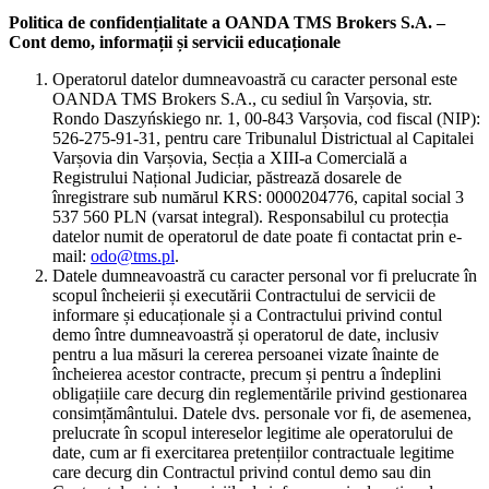
Politica de confidențialitate a OANDA TMS Brokers S.A. –
Cont demo, informații și servicii educaționale
Operatorul datelor dumneavoastră cu caracter personal este
OANDA TMS Brokers S.A., cu sediul în Varșovia, str.
Rondo Daszyńskiego nr. 1, 00-843 Varșovia, cod fiscal (NIP):
526-275-91-31, pentru care Tribunalul Districtual al Capitalei
Varșovia din Varșovia, Secția a XIII-a Comercială a
Registrului Național Judiciar, păstrează dosarele de
înregistrare sub numărul KRS: 0000204776, capital social 3
537 560 PLN (varsat integral). Responsabilul cu protecția
datelor numit de operatorul de date poate fi contactat prin e-
mail:
odo@tms.pl
.
Datele dumneavoastră cu caracter personal vor fi prelucrate în
scopul încheierii și executării Contractului de servicii de
informare și educaționale și a Contractului privind contul
demo între dumneavoastră și operatorul de date, inclusiv
pentru a lua măsuri la cererea persoanei vizate înainte de
încheierea acestor contracte, precum și pentru a îndeplini
obligațiile care decurg din reglementările privind gestionarea
consimțământului. Datele dvs. personale vor fi, de asemenea,
prelucrate în scopul intereselor legitime ale operatorului de
date, cum ar fi exercitarea pretențiilor contractuale legitime
care decurg din Contractul privind contul demo sau din