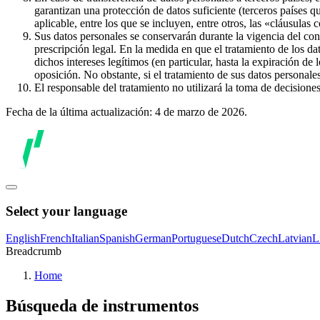
garantizan una protección de datos suficiente (terceros países q
aplicable, entre los que se incluyen, entre otros, las «cláusulas
Sus datos personales se conservarán durante la vigencia del con
prescripción legal. En la medida en que el tratamiento de los dat
dichos intereses legítimos (en particular, hasta la expiración de
oposición. No obstante, si el tratamiento de sus datos personal
El responsable del tratamiento no utilizará la toma de decision
Fecha de la última actualización: 4 de marzo de 2026.
Select your language
English
French
Italian
Spanish
German
Portuguese
Dutch
Czech
Latvian
L
Breadcrumb
Home
Búsqueda de instrumentos