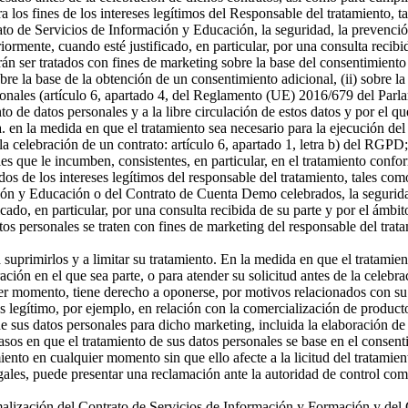
a los fines de los intereses legítimos del Responsable del tratamiento, t
o de Servicios de Información y Educación, la seguridad, la prevención
riormente, cuando esté justificado, en particular, por una consulta recibi
án ser tratados con fines de marketing sobre la base del consentimiento
sobre la base de la obtención de un consentimiento adicional, (ii) sobre la
rsonales (artículo 6, apartado 4, del Reglamento (UE) 2016/679 del Parl
ento de datos personales y a la libre circulación de estos datos y por e
 a. en la medida en que el tratamiento sea necesario para la ejecución 
celebración de un contrato: artículo 6, apartado 1, letra b) del RGPD; 
s que le incumben, consistentes, en particular, en el tratamiento confor
os de los intereses legítimos del responsable del tratamiento, tales como 
ón y Educación o del Contrato de Cuenta Demo celebrados, la seguridad,
icado, en particular, por una consulta recibida de su parte y por el ámbi
tos personales se traten con fines de marketing del responsable del tra
a suprimirlos y a limitar su tratamiento. En la medida en que el tratamie
n en el que sea parte, o para atender su solicitud antes de la celebrac
er momento, tiene derecho a oponerse, por motivos relacionados con su si
és legítimo, por ejemplo, en relación con la comercialización de producto
 sus datos personales para dicho marketing, incluida la elaboración de p
asos en que el tratamiento de sus datos personales se base en el consenti
miento en cualquier momento sin que ello afecte a la licitud del tratamie
egales, puede presentar una reclamación ante la autoridad de control com
ormalización del Contrato de Servicios de Información y Formación y d