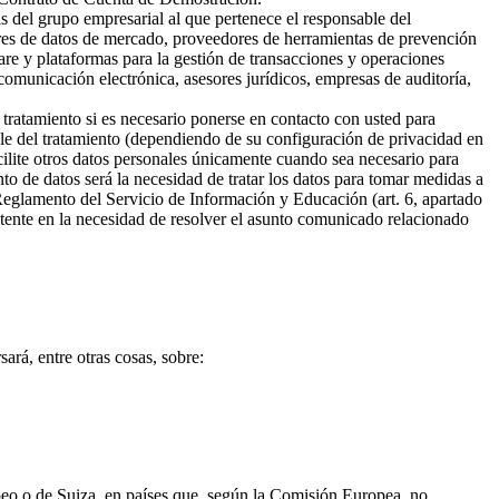
s del grupo empresarial al que pertenece el responsable del
ores de datos de mercado, proveedores de herramientas de prevención
are y plataformas para la gestión de transacciones y operaciones
omunicación electrónica, asesores jurídicos, empresas de auditoría,
 tratamiento si es necesario ponerse en contacto con usted para
ble del tratamiento (dependiendo de su configuración de privacidad en
cilite otros datos personales únicamente cuando sea necesario para
ento de datos será la necesidad de tratar los datos para tomar medidas a
 Reglamento del Servicio de Información y Educación (art. 6, apartado
sistente en la necesidad de resolver el asunto comunicado relacionado
ará, entre otras cosas, sobre:
opeo o de Suiza, en países que, según la Comisión Europea, no