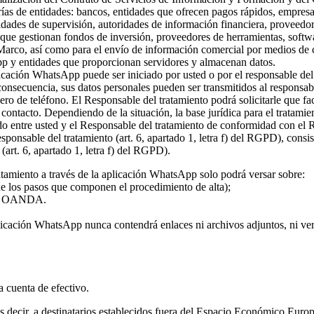
rías de entidades: bancos, entidades que ofrecen pagos rápidos, empresa
ridades de supervisión, autoridades de información financiera, proveed
s que gestionan fondos de inversión, proveedores de herramientas, softw
 Marco, así como para el envío de información comercial por medios de c
pp y entidades que proporcionan servidores y almacenan datos.
plicación WhatsApp puede ser iniciado por usted o por el responsable del
 consecuencia, sus datos personales pueden ser transmitidos al responsa
ro de teléfono. El Responsable del tratamiento podrá solicitarle que fa
l contacto. Dependiendo de la situación, la base jurídica para el tratami
rdo entre usted y el Responsable del tratamiento de conformidad con el
 responsable del tratamiento (art. 6, apartado 1, letra f) del RGPD), con
(art. 6, apartado 1, letra f) del RGPD).
atamiento a través de la aplicación WhatsApp solo podrá versar sobre:
 de los pasos que componen el procedimiento de alta);
o de OANDA.
licación WhatsApp nunca contendrá enlaces ni archivos adjuntos, ni vers
la cuenta de efectivo.
 es decir, a destinatarios establecidos fuera del Espacio Económico Eur