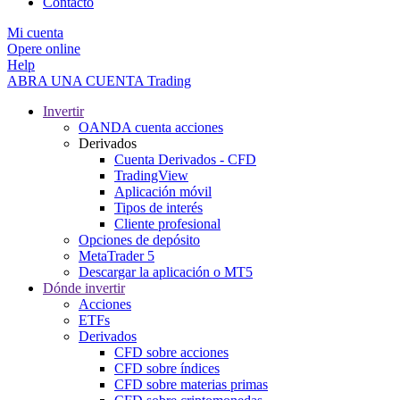
Contacto
Mi cuenta
Opere online
Help
ABRA UNA CUENTA
Trading
Invertir
OANDA cuenta acciones
Derivados
Cuenta Derivados - CFD
TradingView
Aplicación móvil
Tipos de interés
Cliente profesional
Opciones de depósito
MetaTrader 5
Descargar la aplicación o MT5
Dónde invertir
Acciones
ETFs
Derivados
CFD sobre acciones
CFD sobre índices
CFD sobre materias primas