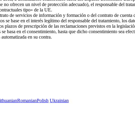
ue no ofrecen un nivel de protección adecuado), el responsable del trat
 contractuales tipo» de la UE.
trato de servicios de información y formación o del contrato de cuenta d
os se base en el interés legítimo del responsable del tratamiento, los da
 los plazos de prescripción de las reclamaciones previstos en la legislac
es se basa en el consentimiento, hasta que dicho consentimiento sea efec
es automatizada en su contra.
ithuanian
Romanian
Polish
Ukrainian