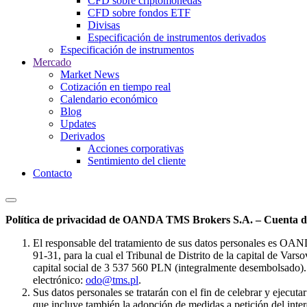
CFD sobre criptomonedas
CFD sobre fondos ETF
Divisas
Especificación de instrumentos derivados
Especificación de instrumentos
Mercado
Market News
Cotización en tiempo real
Calendario económico
Blog
Updates
Derivados
Acciones corporativas
Sentimiento del cliente
Contacto
Política de privacidad de OANDA TMS Brokers S.A. – Cuenta de
El responsable del tratamiento de sus datos personales es OA
91-31, para la cual el Tribunal de Distrito de la capital de Va
capital social de 3 537 560 PLN (integralmente desembolsado). 
electrónico:
odo@tms.pl
.
Sus datos personales se tratarán con el fin de celebrar y ejecut
que incluye también la adopción de medidas a petición del intere