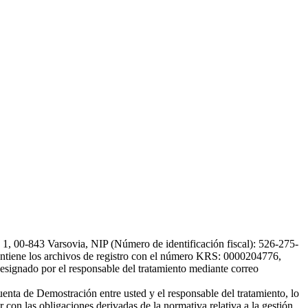
, 00-843 Varsovia, NIP (Número de identificación fiscal): 526-275-
, mantiene los archivos de registro con el número KRS: 0000204776,
esignado por el responsable del tratamiento mediante correo
uenta de Demostración entre usted y el responsable del tratamiento, lo
 con las obligaciones derivadas de la normativa relativa a la gestión