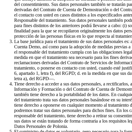
del consentimiento. Sus datos personales también se tratarán par
derivadas del Contrato de Cuenta de Demostración o del Contrat
el contacto con usted en casos distintos a los especificados ante
Responsable del tratamiento. Sus datos personales también podr
para fines distintos de los anteriores podrá llevarse a cabo: (i) 
finalidad para la que se recopilaron originalmente los datos pe
protección de las personas físicas en lo que respecta al tratami
La base jurídica para el tratamiento de sus datos personales es:
Cuenta Demo, así como para la adopción de medidas previas a la 
el responsable del tratamiento cumpla con las obligaciones legale
medida en que el tratamiento sea necesario para los fines derivad
reclamaciones derivadas del Contrato de Servicios de Informaci
tratamiento, o ponerse en contacto con usted, cuando esté justif
6, apartado 1, letra f), del RGPD; d. en la medida en que sus da
letra a), del RGPD—.
Tiene derecho a acceder a sus datos personales, a rectificarlos, 
Información y Formación o del Contrato de Cuenta de Demostració
también tiene derecho a la portabilidad de los datos. En cualqui
del tratamiento trata sus datos personales basándose en su inter
tiene derecho a oponerse en cualquier momento al tratamiento de
podremos tratar sus datos personales para dichos fines. En los c
responsable del tratamiento, tiene derecho a retirar su consenti
sus datos se están tratando de forma contraria a los requisitos l
Datos Personales de Polonia.
El suministro de datos es voluntario, pero necesario para la f