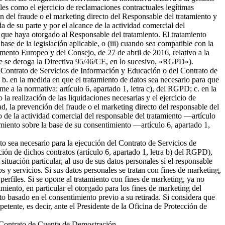
ales como el ejercicio de reclamaciones contractuales legítimas
 del fraude o el marketing directo del Responsable del tratamiento y
da de su parte y por el alcance de la actividad comercial del
 que haya otorgado al Responsable del tratamiento. El tratamiento
 base de la legislación aplicable, o (iii) cuando sea compatible con la
amento Europeo y del Consejo, de 27 de abril de 2016, relativo a la
l que se deroga la Directiva 95/46/CE, en lo sucesivo, «RGPD»).
del Contrato de Servicios de Información y Educación o del Contrato de
b. en la medida en que el tratamiento de datos sea necesario para que
me a la normativa: artículo 6, apartado 1, letra c), del RGPD; c. en la
la realización de las liquidaciones necesarias y el ejercicio de
 la prevención del fraude o el marketing directo del responsable del
to de la actividad comercial del responsable del tratamiento —artículo
tamiento sobre la base de su consentimiento —artículo 6, apartado 1,
nto sea necesario para la ejecución del Contrato de Servicios de
ión de dichos contratos (artículo 6, apartado 1, letra b) del RGPD),
tuación particular, al uso de sus datos personales si el responsable
s y servicios. Si sus datos personales se tratan con fines de marketing,
erfiles. Si se opone al tratamiento con fines de marketing, ya no
miento, en particular el otorgado para los fines de marketing del
nto basado en el consentimiento previo a su retirada. Si considera que
petente, es decir, ante el Presidente de la Oficina de Protección de
el Contrato de Cuenta de Demostración.