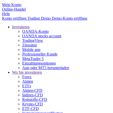
Mein Konto
Online-Handel
Help
Konto eröffnen
Trading
Demo
Demo-Konto eröffnen
Investieren
OANDA-Konto
OANDA stocks account
TradingView
Zinssätze
Mobile app
Professioneller Kunde
MetaTrader 5
Einzahlungsoptionen
App oder MT5 herunterladen
Wo Sie investieren
Forex
Aktien
ETFs
Aktien-CFD
Indizes-CFD
Rohstoffe-CFD
Krypto-CFD
ETF-CFD