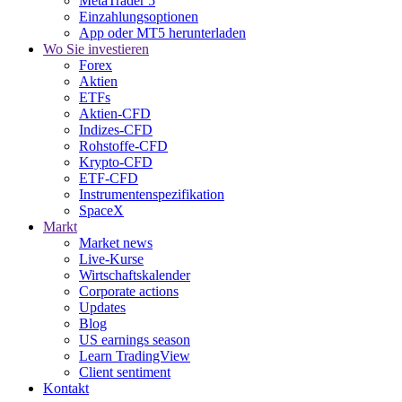
MetaTrader 5
Einzahlungsoptionen
App oder MT5 herunterladen
Wo Sie investieren
Forex
Aktien
ETFs
Aktien-CFD
Indizes-CFD
Rohstoffe-CFD
Krypto-CFD
ETF-CFD
Instrumentenspezifikation
SpaceX
Markt
Market news
Live-Kurse
Wirtschaftskalender
Corporate actions
Updates
Blog
US earnings season
Learn TradingView
Client sentiment
Kontakt