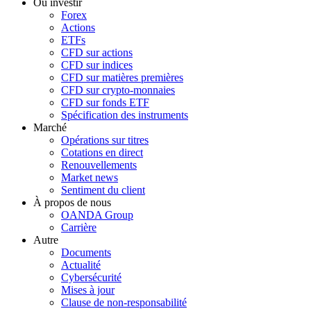
Où investir
Forex
Actions
ETFs
CFD sur actions
CFD sur indices
CFD sur matières premières
CFD sur crypto-monnaies
CFD sur fonds ETF
Spécification des instruments
Marché
Opérations sur titres
Cotations en direct
Renouvellements
Market news
Sentiment du client
À propos de nous
OANDA Group
Carrière
Autre
Documents
Actualité
Cybersécurité
Mises à jour
Clause de non-responsabilité