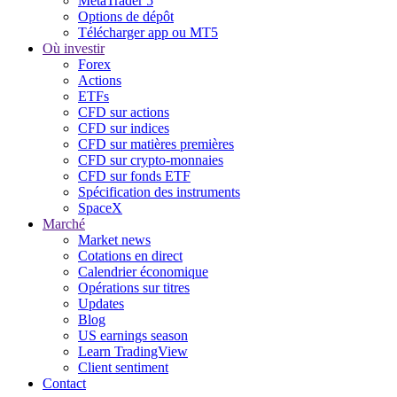
MetaTrader 5
Options de dépôt
Télécharger app ou MT5
Où investir
Forex
Actions
ETFs
CFD sur actions
CFD sur indices
CFD sur matières premières
CFD sur crypto-monnaies
CFD sur fonds ETF
Spécification des instruments
SpaceX
Marché
Market news
Cotations en direct
Calendrier économique
Opérations sur titres
Updates
Blog
US earnings season
Learn TradingView
Client sentiment
Contact