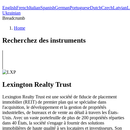
English
French
Italian
Spanish
German
Portuguese
Dutch
Czech
Latvian
L
Ukrainian
Breadcrumb
Home
Recherchez des instruments
Lexington Realty Trust
Lexington Realty Trust est une société de fiducie de placement
immobilier (REIT) de premier plan qui se spécialise dans
l'acquisition, le développement et la gestion de propriétés
industrielles, de bureaux et de vente au détail à travers les États-
Unis. Avec un vaste portefeuille de plus de 200 propriétés réparties
dans 40 États, la société s'engage à fournir des solutions
immobilières de haute qualité à ses locataires et investisseurs. Son