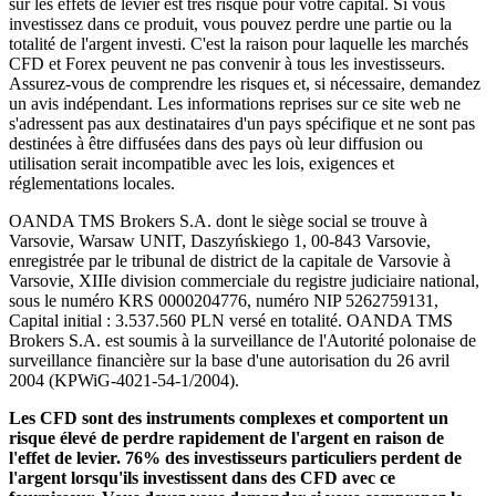
sur les effets de levier est très risqué pour votre capital. Si vous
investissez dans ce produit, vous pouvez perdre une partie ou la
totalité de l'argent investi. C'est la raison pour laquelle les marchés
CFD et Forex peuvent ne pas convenir à tous les investisseurs.
Assurez-vous de comprendre les risques et, si nécessaire, demandez
un avis indépendant. Les informations reprises sur ce site web ne
s'adressent pas aux destinataires d'un pays spécifique et ne sont pas
destinées à être diffusées dans des pays où leur diffusion ou
utilisation serait incompatible avec les lois, exigences et
réglementations locales.
OANDA TMS Brokers S.A. dont le siège social se trouve à
Varsovie, Warsaw UNIT, Daszyńskiego 1, 00-843 Varsovie,
enregistrée par le tribunal de district de la capitale de Varsovie à
Varsovie, XIIIe division commerciale du registre judiciaire national,
sous le numéro KRS 0000204776, numéro NIP 5262759131,
Capital initial : 3.537.560 PLN versé en totalité. OANDA TMS
Brokers S.A. est soumis à la surveillance de l'Autorité polonaise de
surveillance financière sur la base d'une autorisation du 26 avril
2004 (KPWiG-4021-54-1/2004).
Les CFD sont des instruments complexes et comportent un
risque élevé de perdre rapidement de l'argent en raison de
l'effet de levier. 76% des investisseurs particuliers perdent de
l'argent lorsqu'ils investissent dans des CFD avec ce