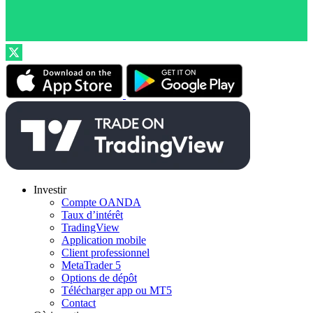
Investir
Compte OANDA
Taux d’intérêt
TradingView
Application mobile
Client professionnel
MetaTrader 5
Options de dépôt
Télécharger app ou MT5
Contact