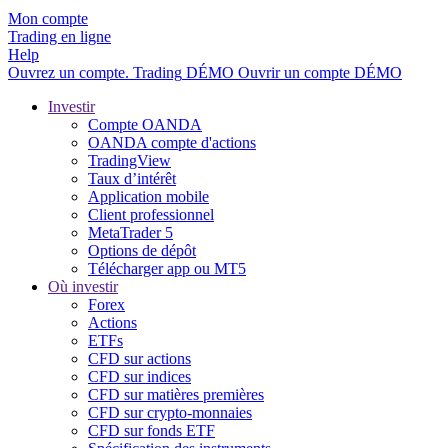
Mon compte
Trading en ligne
Help
Ouvrez un compte.
Trading
DÉMO
Ouvrir un compte DÉMO
Investir
Compte OANDA
OANDA compte d'actions
TradingView
Taux d’intérêt
Application mobile
Client professionnel
MetaTrader 5
Options de dépôt
Télécharger app ou MT5
Où investir
Forex
Actions
ETFs
CFD sur actions
CFD sur indices
CFD sur matières premières
CFD sur crypto-monnaies
CFD sur fonds ETF