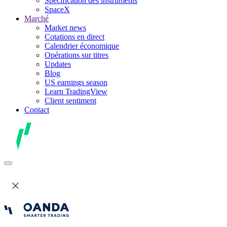
Spécification des instruments
SpaceX
Marché
Market news
Cotations en direct
Calendrier économique
Opérations sur titres
Updates
Blog
US earnings season
Learn TradingView
Client sentiment
Contact