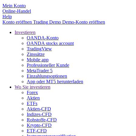
Mein Konto
Online-Handel
Help
Konto eröffnen
Trading
Demo
Demo-Konto eröffnen
Investieren
OANDA-Konto
OANDA stocks account
TradingView
Zinssätze
Mobile app
Professioneller Kunde
MetaTrader 5
Einzahlungsoptionen
App oder MT5 herunterladen
Wo Sie investieren
Forex
Aktien
ETFs
Aktien-CFD
Indizes-CFD
Rohstoffe-CFD
Krypto-CFD
ETF-CFD