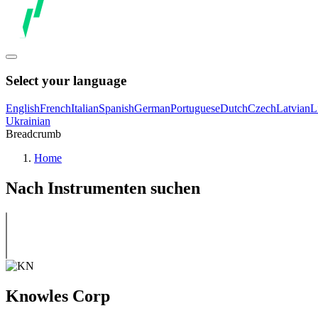
Select your language
English
French
Italian
Spanish
German
Portuguese
Dutch
Czech
Latvian
L
Ukrainian
Breadcrumb
Home
Nach Instrumenten suchen
Knowles Corp