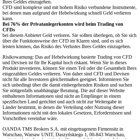
Ihres Geldes einzugehen.
CFD sind komplexe und mit hohem Risiko verbundene Instrumente,
bei denen man aufgrund der Hebelwirkung schnell Geld verlieren
kann.
Bei 76% der Privatanlegerkonten wird beim Trading von
CFDs
bei diesem Anbieter Geld verloren. Sie sollten überlegen, ob Sie sich
über die Funktionsweise der CFD im Klaren sind, und es sich
leisten können, das Risiko des Verlustes Ihres Geldes einzugehen.
Risikowarnung: Das auf Hebelwirkung basierte Trading von CFD
und Devisen ist für Ihr Kapital hoch riskant. Wenn Sie in dieses
Produkt investieren, können Sie einen Teil oder die Gesamtheit Ihres
eingezahlten Geldes verlieren. Von daher sind CFD und Devisen
nicht für alle Investoren gleichermaßen geeignet. Informieren Sie
sich unbedingt über die damit einhergehenden Risiken und suchen
Sie nötigenfalls unabhängige Beratung. Die auf dieser Website
enthaltenen Informationen sind nicht an Empfänger in einem
spezifischen Land gerichtet und auch nicht zur Weitergabe in
Länder bestimmt, in denen die Verteilung oder Nutzung dieser
Informationen nicht mit den lokalen Gesetzen, Erfordernissen und
Vorschriften vereinbar wäre.
OANDA TMS Brokers S.A. mit eingetragenem Firmensitz in
Warschau, Warsaw UNIT, Daszyńskiego 1, 00-843 Warschau,