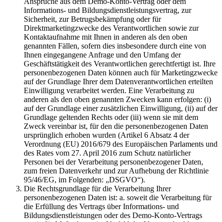
Ansprüche aus dem Demo-Konto-Vertrag oder dem
Informations- und Bildungsdienstleistungsvertrag, zur
Sicherheit, zur Betrugsbekämpfung oder für
Direktmarketingzwecke des Verantwortlichen sowie zur
Kontaktaufnahme mit Ihnen in anderen als den oben
genannten Fällen, sofern dies insbesondere durch eine von
Ihnen eingegangene Anfrage und den Umfang der
Geschäftstätigkeit des Verantwortlichen gerechtfertigt ist. Ihre
personenbezogenen Daten können auch für Marketingzwecke
auf der Grundlage Ihrer dem Datenverantwortlichen erteilten
Einwilligung verarbeitet werden. Eine Verarbeitung zu
anderen als den oben genannten Zwecken kann erfolgen: (i)
auf der Grundlage einer zusätzlichen Einwilligung, (ii) auf der
Grundlage geltenden Rechts oder (iii) wenn sie mit dem
Zweck vereinbar ist, für den die personenbezogenen Daten
ursprünglich erhoben wurden (Artikel 6 Absatz 4 der
Verordnung (EU) 2016/679 des Europäischen Parlaments und
des Rates vom 27. April 2016 zum Schutz natürlicher
Personen bei der Verarbeitung personenbezogener Daten,
zum freien Datenverkehr und zur Aufhebung der Richtlinie
95/46/EG, im Folgenden: „DSGVO“).
Die Rechtsgrundlage für die Verarbeitung Ihrer
personenbezogenen Daten ist: a. soweit die Verarbeitung für
die Erfüllung des Vertrags über Informations- und
Bildungsdienstleistungen oder des Demo-Konto-Vertrags