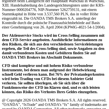
registriert beim Landgericht der Hauptstadt Warschau in Warschau,
XIII. Handelsabteilung des Landesgerichtsregisters unter der KRS-
Nummer 0000204776, NIP-Nummer 5262759131, mit einem
Stammkapital in Höhe von 3.537,560 PLN, das in voller Höhe
eingezahlt ist. Die OANDA TMS Brokers S.A. unterliegt der
Kontrolle durch die polnische Finanzaufsichtsbehörde auf Basis
einer Genehmigung von 26. April 2004 (KPWiG-4021-54-1/2004).
Der Aktienservice Stocks wird im Cross-Selling zusammen mit
dem CFD-Service angeboten. Ausführliche Informationen zu
den Risiken, die sich aus den verschiedenen Serviceleistungen
ergeben, die Teil des Cross-Selling sind, sowie Angaben zu den
damit verbundenen Kosten und Gebühren finden Sie auf
OANDA TMS Brokers im Abschnitt Dokumente.
CFD sind komplexe und mit hohem Risiko verbundene
Instrumente, bei denen man aufgrund der Hebelwirkung
schnell Geld verlieren kann. Bei 76% der Privatanlegerkonten
wird beim Trading von CFDs bei diesem Anbieter Geld
verloren. Sie sollten überlegen, ob Sie sich über die
Funktionsweise der CFD im Klaren sind, und es sich leisten
können, das Risiko des Verlustes Ihres Geldes einzugehen.
@ Copyright 2026 OANDA TMS Brokers S.A. All rights reserved.
“OANDA”, “fxTrade” and OANDA’s “fx” family of trademarks are
owned by OANDA Corporation. All other trademarks appearing on