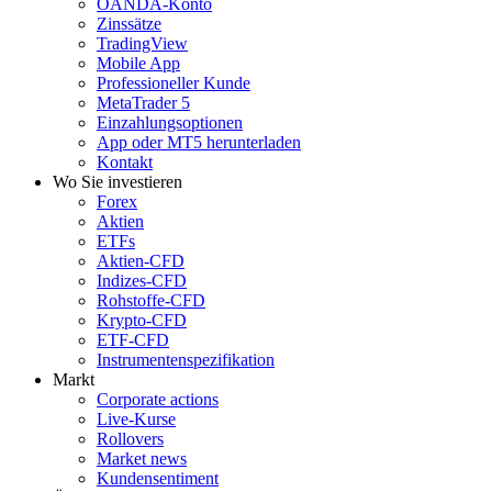
OANDA-Konto
Zinssätze
TradingView
Mobile App
Professioneller Kunde
MetaTrader 5
Einzahlungsoptionen
App oder MT5 herunterladen
Kontakt
Wo Sie investieren
Forex
Aktien
ETFs
Aktien-CFD
Indizes-CFD
Rohstoffe-CFD
Krypto-CFD
ETF-CFD
Instrumentenspezifikation
Markt
Corporate actions
Live-Kurse
Rollovers
Market news
Kundensentiment