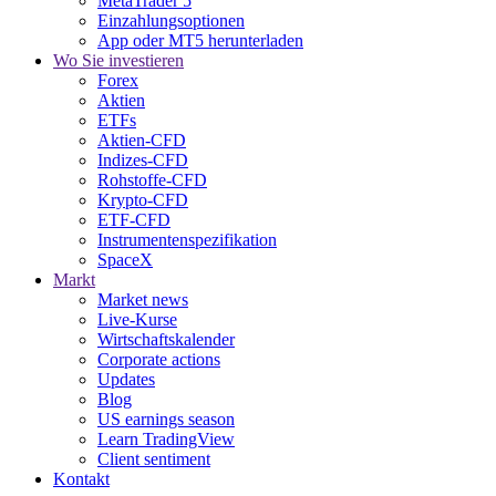
MetaTrader 5
Einzahlungsoptionen
App oder MT5 herunterladen
Wo Sie investieren
Forex
Aktien
ETFs
Aktien-CFD
Indizes-CFD
Rohstoffe-CFD
Krypto-CFD
ETF-CFD
Instrumentenspezifikation
SpaceX
Markt
Market news
Live-Kurse
Wirtschaftskalender
Corporate actions
Updates
Blog
US earnings season
Learn TradingView
Client sentiment
Kontakt