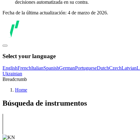
decisiones automatizada en su contra.
Fecha de la última actualización: 4 de marzo de 2026.
Select your language
English
French
Italian
Spanish
German
Portuguese
Dutch
Czech
Latvian
L
Ukrainian
Breadcrumb
Home
Búsqueda de instrumentos