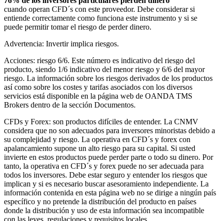
76% de los inversores particulares pierden dinero
cuando operan CFD´s con este proveedor. Debe considerar si
entiende correctamente como funciona este instrumento y si se
puede permitir tomar el riesgo de perder dinero.
Advertencia: Invertir implica riesgos.
Acciones: riesgo 6/6. Este número es indicativo del riesgo del
producto, siendo 1/6 indicativo del menor riesgo y 6/6 del mayor
riesgo. La información sobre los riesgos derivados de los productos
así como sobre los costes y tarifas asociados con los diversos
servicios está disponible en la página web de OANDA TMS
Brokers dentro de la sección Documentos.
CFDs y Forex: son productos difíciles de entender. La CNMV
considera que no son adecuados para inversores minoristas debido a
su complejidad y riesgo. La operativa en CFD´s y forex con
apalancamiento supone un alto riesgo para su capital. Si usted
invierte en estos productos puede perder parte o todo su dinero. Por
tanto, la operativa en CFD´s y forex puede no ser adecuada para
todos los inversores. Debe estar seguro y entender los riesgos que
implican y si es necesario buscar asesoramiento independiente. La
información contenida en esta página web no se dirige a ningún país
específico y no pretende la distribución del producto en países
donde la distribución y uso de esta información sea incompatible
con las leyes, regulaciones y requisitos locales.