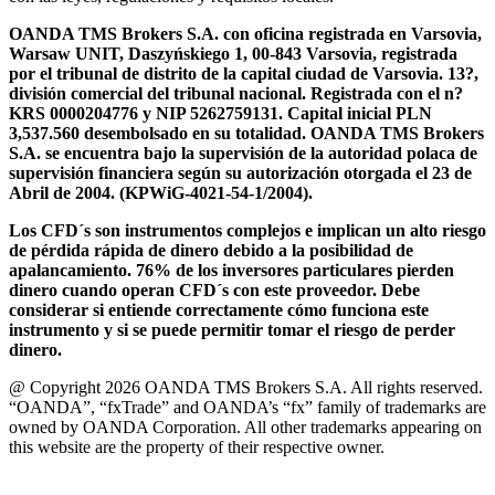
OANDA TMS Brokers S.A. con oficina registrada en Varsovia,
Warsaw UNIT, Daszyńskiego 1, 00-843 Varsovia, registrada
por el tribunal de distrito de la capital ciudad de Varsovia. 13?,
división comercial del tribunal nacional. Registrada con el n?
KRS 0000204776 y NIP 5262759131. Capital inicial PLN
3,537.560 desembolsado en su totalidad. OANDA TMS Brokers
S.A. se encuentra bajo la supervisión de la autoridad polaca de
supervisión financiera según su autorización otorgada el 23 de
Abril de 2004. (KPWiG-4021-54-1/2004).
Los CFD´s son instrumentos complejos e implican un alto riesgo
de pérdida rápida de dinero debido a la posibilidad de
apalancamiento. 76% de los inversores particulares pierden
dinero cuando operan CFD´s con este proveedor. Debe
considerar si entiende correctamente cómo funciona este
instrumento y si se puede permitir tomar el riesgo de perder
dinero.
@ Copyright 2026 OANDA TMS Brokers S.A. All rights reserved.
“OANDA”, “fxTrade” and OANDA’s “fx” family of trademarks are
owned by OANDA Corporation. All other trademarks appearing on
this website are the property of their respective owner.