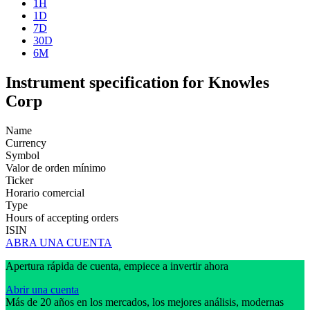
1H
1D
7D
30D
6M
Instrument specification for Knowles
Corp
Name
Currency
Symbol
Valor de orden mínimo
Ticker
Horario comercial
Type
Hours of accepting orders
ISIN
ABRA UNA CUENTA
Apertura rápida de cuenta, empiece a invertir ahora
Abrir una cuenta
Más de 20 años en los mercados, los mejores análisis, modernas