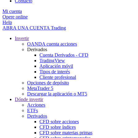
Contacto
Mi cuenta
Opere online
Help
ABRA UNA CUENTA
Trading
Invertir
OANDA cuenta acciones
Derivados
Cuenta Derivados - CFD
TradingView
Aplicación móvil
Tipos de interés
Cliente profesional
Opciones de depósito
MetaTrader 5
Descargar la aplicación o MT5
Dónde invertir
Acciones
ETFs
Derivados
CFD sobre acciones
CFD sobre índices
CFD sobre materias primas