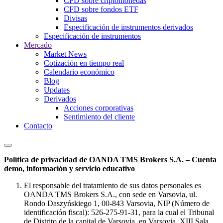
CFD sobre criptomonedas
CFD sobre fondos ETF
Divisas
Especificación de instrumentos derivados
Especificación de instrumentos
Mercado
Market News
Cotización en tiempo real
Calendario económico
Blog
Updates
Derivados
Acciones corporativas
Sentimiento del cliente
Contacto
Política de privacidad de OANDA TMS Brokers S.A. – Cuenta
demo, información y servicio educativo
El responsable del tratamiento de sus datos personales es
OANDA TMS Brokers S.A., con sede en Varsovia, ul.
Rondo Daszyńskiego 1, 00-843 Varsovia, NIP (Número de
identificación fiscal): 526-275-91-31, para la cual el Tribunal
de Distrito de la capital de Varsovia, en Varsovia, XIII Sala