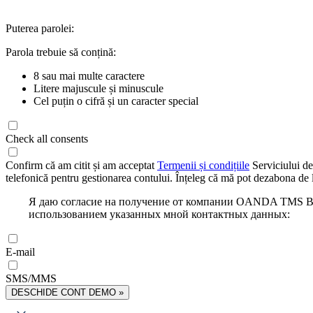
Puterea parolei:
Parola trebuie să conțină:
8 sau mai multe caractere
Litere majuscule și minuscule
Cel puțin o cifră și un caracter special
Check all consents
Confirm că am citit și am acceptat
Termenii și condițiile
Serviciului de
telefonică pentru gestionarea contului. Înțeleg că mă pot dezabona de l
Я даю согласие на получение от компании OANDA TMS Bro
использованием указанных мной контактных данных:
E-mail
SMS/MMS
DESCHIDE CONT DEMO »