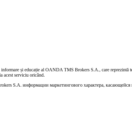
 informare și educație al OANDA TMS Brokers S.A., care reprezintă teme
a acest serviciu oricând.
kers S.A. информации маркетингового характера, касающейся п