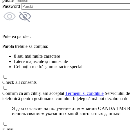
phone
Password
Puterea parolei:
Parola trebuie să conțină:
8 sau mai multe caractere
Litere majuscule și minuscule
Cel puțin o cifră și un caracter special
Check all consents
Confirm că am citit și am acceptat
Termenii și condițiile
Serviciului de
telefonică pentru gestionarea contului. Înțeleg că mă pot dezabona de l
Я даю согласие на получение от компании OANDA TMS Bro
использованием указанных мной контактных данных:
E-mail