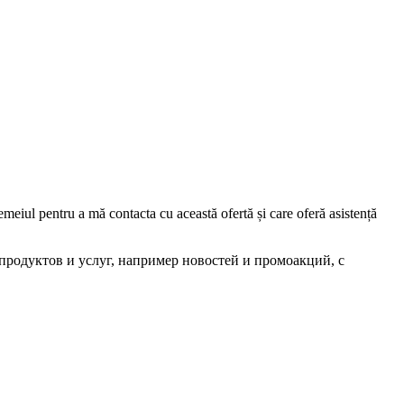
iul pentru a mă contacta cu această ofertă și care oferă asistență
родуктов и услуг, например новостей и промоакций, с