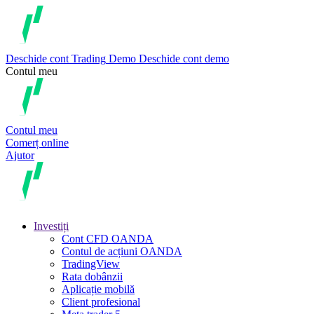
Deschide cont
Trading
Demo
Deschide cont demo
Contul meu
Contul meu
Comerț online
Ajutor
Investiți
Cont CFD OANDA
Contul de acțiuni OANDA
TradingView
Rata dobânzii
Aplicație mobilă
Client profesional