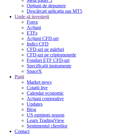
Meta trader 5
Opțiuni de depunere
Descărcați aplicația sau MT5
Unde să investești
Forex
Acțiuni
ETFs
Acțiuni CFD-uri
Indici CFD
CFD-uri pe mărfuri
CFD-uri pe criptomonede
Fonduri ETF CFD-uri
Specificații instrumente
SpaceX
Piață
Market news
Cotații live
Calendar economic
Acțiuni corporative
Updates
Blog
US earnings season
Learn TradingView
Sentimentul clienților
Contact