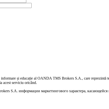
 informare și educație al OANDA TMS Brokers S.A., care reprezintă teme
a acest serviciu oricând.
kers S.A. информации маркетингового характера, касающейся п