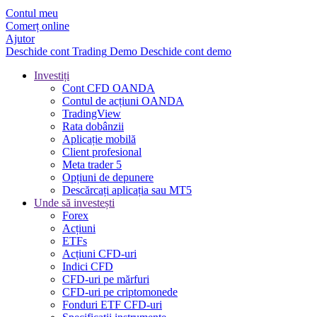
Contul meu
Comerț online
Ajutor
Deschide cont
Trading
Demo
Deschide cont demo
Investiți
Cont CFD OANDA
Contul de acțiuni OANDA
TradingView
Rata dobânzii
Aplicație mobilă
Client profesional
Meta trader 5
Opțiuni de depunere
Descărcați aplicația sau MT5
Unde să investești
Forex
Acțiuni
ETFs
Acțiuni CFD-uri
Indici CFD
CFD-uri pe mărfuri
CFD-uri pe criptomonede
Fonduri ETF CFD-uri