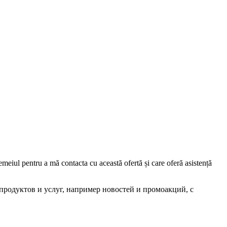
iul pentru a mă contacta cu această ofertă și care oferă asistență
родуктов и услуг, например новостей и промоакций, с