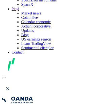
Specificații instrumente
SpaceX
Piață
Market news
Cotații live
Calendar economic
Acțiuni corporative
Updates
Blog
US earnings season
Learn TradingView
Sentimentul clienților
Contact