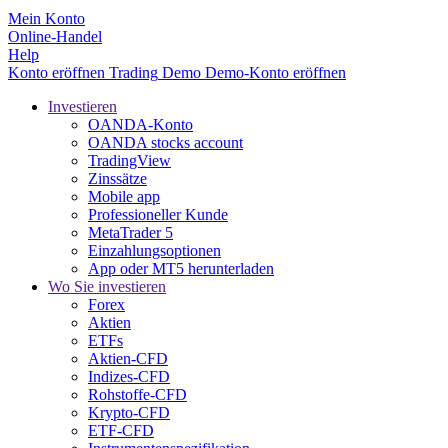
Mein Konto
Online-Handel
Help
Konto eröffnen
Trading
Demo
Demo-Konto eröffnen
Investieren
OANDA-Konto
OANDA stocks account
TradingView
Zinssätze
Mobile app
Professioneller Kunde
MetaTrader 5
Einzahlungsoptionen
App oder MT5 herunterladen
Wo Sie investieren
Forex
Aktien
ETFs
Aktien-CFD
Indizes-CFD
Rohstoffe-CFD
Krypto-CFD
ETF-CFD