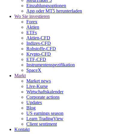
MetaTrader 5
Einzahlungsoptionen
App oder MT5 herunterladen
Wo Sie investieren
Forex
Aktien
ETFs
Aktien-CFD
Indizes-CFD
Rohstoffe-CFD
Krypto-CFD
ETF-CFD
Instrumentenspezifikation
SpaceX
Markt
Market news
Live-Kurse
Wirtschaftskalender
Corporate actions
Updates
Blog
US earnings season
Learn TradingView
Client sentiment
Kontakt