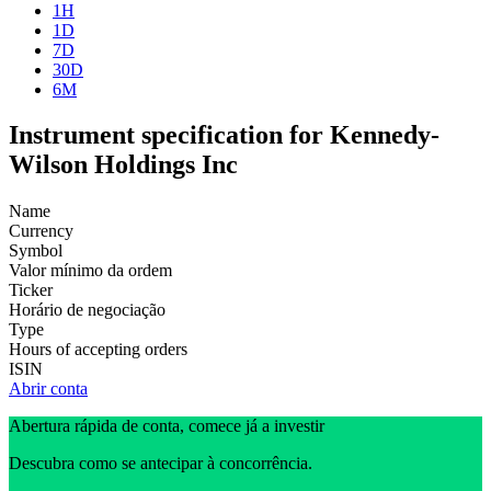
1H
1D
7D
30D
6M
Instrument specification for Kennedy-
Wilson Holdings Inc
Name
Currency
Symbol
Valor mínimo da ordem
Ticker
Horário de negociação
Type
Hours of accepting orders
ISIN
Abrir conta
Abertura rápida de conta, comece já a investir
Descubra como se antecipar à concorrência.