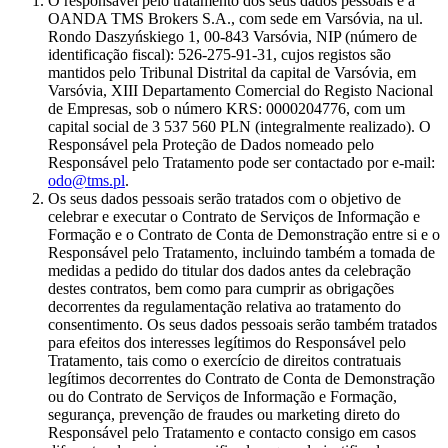
O responsável pelo tratamento dos seus dados pessoais é a
OANDA TMS Brokers S.A., com sede em Varsóvia, na ul.
Rondo Daszyńskiego 1, 00-843 Varsóvia, NIP (número de
identificação fiscal): 526-275-91-31, cujos registos são
mantidos pelo Tribunal Distrital da capital de Varsóvia, em
Varsóvia, XIII Departamento Comercial do Registo Nacional
de Empresas, sob o número KRS: 0000204776, com um
capital social de 3 537 560 PLN (integralmente realizado). O
Responsável pela Proteção de Dados nomeado pelo
Responsável pelo Tratamento pode ser contactado por e-mail:
odo@tms.pl
.
Os seus dados pessoais serão tratados com o objetivo de
celebrar e executar o Contrato de Serviços de Informação e
Formação e o Contrato de Conta de Demonstração entre si e o
Responsável pelo Tratamento, incluindo também a tomada de
medidas a pedido do titular dos dados antes da celebração
destes contratos, bem como para cumprir as obrigações
decorrentes da regulamentação relativa ao tratamento do
consentimento. Os seus dados pessoais serão também tratados
para efeitos dos interesses legítimos do Responsável pelo
Tratamento, tais como o exercício de direitos contratuais
legítimos decorrentes do Contrato de Conta de Demonstração
ou do Contrato de Serviços de Informação e Formação,
segurança, prevenção de fraudes ou marketing direto do
Responsável pelo Tratamento e contacto consigo em casos