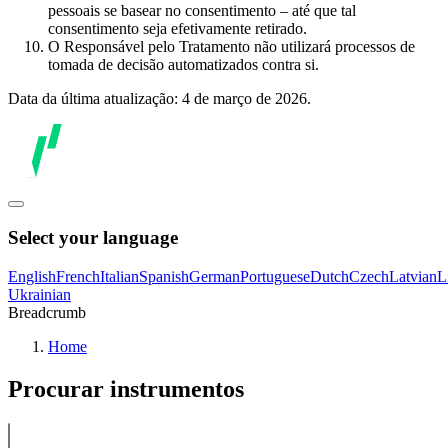
pessoais se basear no consentimento – até que tal
consentimento seja efetivamente retirado.
O Responsável pelo Tratamento não utilizará processos de
tomada de decisão automatizados contra si.
Data da última atualização: 4 de março de 2026.
Select your language
English
French
Italian
Spanish
German
Portuguese
Dutch
Czech
Latvian
L
Ukrainian
Breadcrumb
Home
Procurar instrumentos