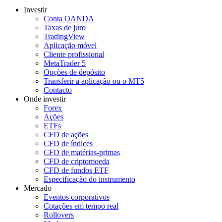
Investir
Conta OANDA
Taxas de juro
TradingView
Aplicação móvel
Cliente profissional
MetaTrader 5
Opções de depósito
Transferir a aplicação ou o MT5
Contacto
Onde investir
Forex
Ações
ETFs
CFD de ações
CFD de índices
CFD de matérias-primas
CFD de criptomoeda
CFD de fundos ETF
Especificação do instrumento
Mercado
Eventos corporativos
Cotações em tempo real
Rollovers