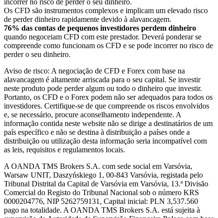
incorrer no risco de perder o seu dinheiro.
Os CFD são instrumentos complexos e implicam um elevado risco
de perder dinheiro rapidamente devido à alavancagem.
76% das contas de pequenos investidores perdem dinheiro
quando negoceiam CFD com este prestador. Deverá ponderar se
compreende como funcionam os CFD e se pode incorrer no risco de
perder o seu dinheiro.
Aviso de risco: A negociação de CFD e Forex com base na
alavancagem é altamente arriscada para o seu capital. Se investir
neste produto pode perder algum ou todo o dinheiro que investir.
Portanto, os CFD e o Forex podem não ser adequados para todos os
investidores. Certifique-se de que compreende os riscos envolvidos
e, se necessário, procure aconselhamento independente. A
informação contida neste website não se dirige a destinatários de um
país específico e não se destina à distribuição a países onde a
distribuição ou utilização desta informação seria incompatível com
as leis, requisitos e regulamentos locais.
A OANDA TMS Brokers S.A. com sede social em Varsóvia,
Warsaw UNIT, Daszyńskiego 1, 00-843 Varsóvia, registada pelo
Tribunal Distrital da Capital de Varsóvia em Varsóvia, 13.ª Divisão
Comercial do Registo do Tribunal Nacional sob o número KRS
0000204776, NIP 5262759131, Capital inicial: PLN 3,537.560
pago na totalidade. A OANDA TMS Brokers S.A. está sujeita à