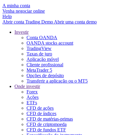
A minha conta
Venha negociar online
Help
Abrir conta
Trading
Demo
Abrir uma conta demo
Investir
Conta OANDA
OANDA stocks account
TradingView
Taxas de juro
Aplicação móvel
Cliente profissional
MetaTrader 5
Opções de depósito
Transferir a aplicação ou o MT5
Onde investir
Forex
Ações
ETFs
CFD de ações
CFD de índices
CFD de matérias-primas
CFD de criptomoeda
CFD de fundos ETF