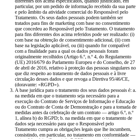
diferentes dos acima especificados, quando justificado, em
particular, por um pedido de informação recebido da sua parte
e pelo âmbito da atividade comercial do Responsável pelo
Tratamento. Os seus dados pessoais podem também ser
tratados para fins de marketing com base no consentimento
que concedeu ao Responsável pelo Tratamento. O tratamento
para fins diferentes dos acima referidos pode ser realizado: (i)
com base na obtenção de consentimento adicional, (ii) com
base na legislação aplicável, ou (iii) quando for compatível
com a finalidade para a qual os dados pessoais foram
originalmente recolhidos (Artigo 6.º, n.º 4, do Regulamento
(UE) 2016/679 do Parlamento Europeu e do Conselho, de 27
de abril de 2016, relativo à proteção das pessoas singulares no
que diz respeito ao tratamento de dados pessoais e à livre
circulação desses dados e que revoga a Diretiva 95/46/CE,
(doravante: «RGPD»).
A base jurídica para o tratamento dos seus dados pessoais é: a.
na medida em que o tratamento seja necessário para a
execução do Contrato de Serviços de Informação e Educação
ou do Contrato de Conta de Demonstração e para a tomada de
medidas antes da celebração de um contrato — artigo 6.º, n.º
1, alínea b) do RGPD; b. na medida em que o tratamento de
dados seja necessário para que o Responsável pelo
Tratamento cumpra as obrigações legais que lhe incumbem,
consistindo, em particular, no tratamento em conformidade —