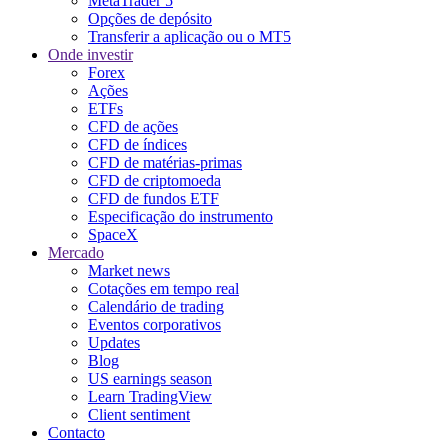
MetaTrader 5
Opções de depósito
Transferir a aplicação ou o MT5
Onde investir
Forex
Ações
ETFs
CFD de ações
CFD de índices
CFD de matérias-primas
CFD de criptomoeda
CFD de fundos ETF
Especificação do instrumento
SpaceX
Mercado
Market news
Cotações em tempo real
Calendário de trading
Eventos corporativos
Updates
Blog
US earnings season
Learn TradingView
Client sentiment
Contacto