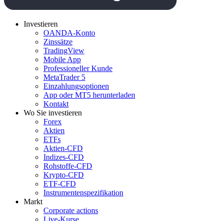
Investieren
OANDA-Konto
Zinssätze
TradingView
Mobile App
Professioneller Kunde
MetaTrader 5
Einzahlungsoptionen
App oder MT5 herunterladen
Kontakt
Wo Sie investieren
Forex
Aktien
ETFs
Aktien-CFD
Indizes-CFD
Rohstoffe-CFD
Krypto-CFD
ETF-CFD
Instrumentenspezifikation
Markt
Corporate actions
Live-Kurse