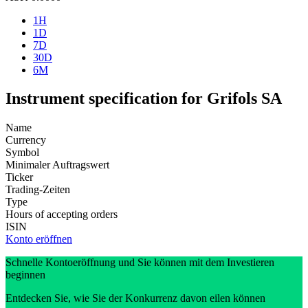
1H
1D
7D
30D
6M
Instrument specification for Grifols SA
Name
Currency
Symbol
Minimaler Auftragswert
Ticker
Trading-Zeiten
Type
Hours of accepting orders
ISIN
Konto eröffnen
Schnelle Kontoeröffnung und Sie können mit dem Investieren
beginnen
Entdecken Sie, wie Sie der Konkurrenz davon eilen können