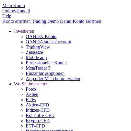
Mein Konto
Online-Handel
Help
Konto eröffnen
Trading
Demo
Demo-Konto eröffnen
Investieren
OANDA-Konto
OANDA stocks account
TradingView
Zinssätze
Mobile app
Professioneller Kunde
MetaTrader 5
Einzahlungsoptionen
App oder MT5 herunterladen
Wo Sie investieren
Forex
Aktien
ETFs
Aktien-CFD
Indizes-CFD
Rohstoffe-CFD
Krypto-CFD
ETF-CFD