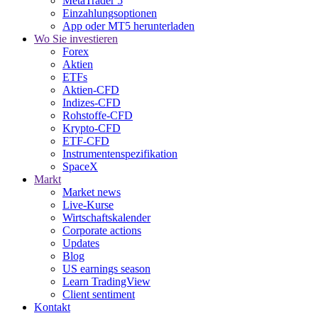
MetaTrader 5
Einzahlungsoptionen
App oder MT5 herunterladen
Wo Sie investieren
Forex
Aktien
ETFs
Aktien-CFD
Indizes-CFD
Rohstoffe-CFD
Krypto-CFD
ETF-CFD
Instrumentenspezifikation
SpaceX
Markt
Market news
Live-Kurse
Wirtschaftskalender
Corporate actions
Updates
Blog
US earnings season
Learn TradingView
Client sentiment
Kontakt