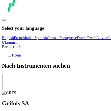
Select your language
English
French
Italian
Spanish
German
Portuguese
Dutch
Czech
Latvian
L
Ukrainian
Breadcrumb
Home
Nach Instrumenten suchen
Grifols SA