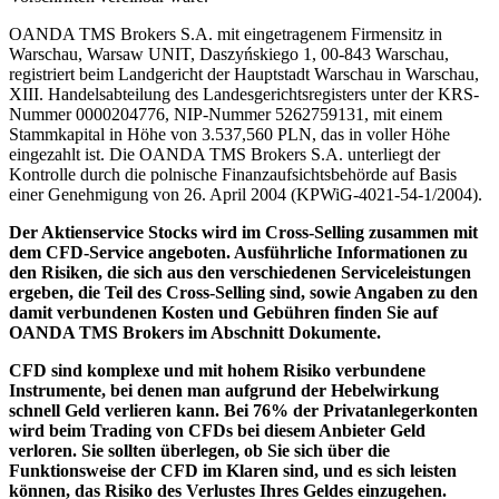
OANDA TMS Brokers S.A. mit eingetragenem Firmensitz in
Warschau, Warsaw UNIT, Daszyńskiego 1, 00-843 Warschau,
registriert beim Landgericht der Hauptstadt Warschau in Warschau,
XIII. Handelsabteilung des Landesgerichtsregisters unter der KRS-
Nummer 0000204776, NIP-Nummer 5262759131, mit einem
Stammkapital in Höhe von 3.537,560 PLN, das in voller Höhe
eingezahlt ist. Die OANDA TMS Brokers S.A. unterliegt der
Kontrolle durch die polnische Finanzaufsichtsbehörde auf Basis
einer Genehmigung von 26. April 2004 (KPWiG-4021-54-1/2004).
Der Aktienservice Stocks wird im Cross-Selling zusammen mit
dem CFD-Service angeboten. Ausführliche Informationen zu
den Risiken, die sich aus den verschiedenen Serviceleistungen
ergeben, die Teil des Cross-Selling sind, sowie Angaben zu den
damit verbundenen Kosten und Gebühren finden Sie auf
OANDA TMS Brokers im Abschnitt Dokumente.
CFD sind komplexe und mit hohem Risiko verbundene
Instrumente, bei denen man aufgrund der Hebelwirkung
schnell Geld verlieren kann. Bei 76% der Privatanlegerkonten
wird beim Trading von CFDs bei diesem Anbieter Geld
verloren. Sie sollten überlegen, ob Sie sich über die
Funktionsweise der CFD im Klaren sind, und es sich leisten
können, das Risiko des Verlustes Ihres Geldes einzugehen.