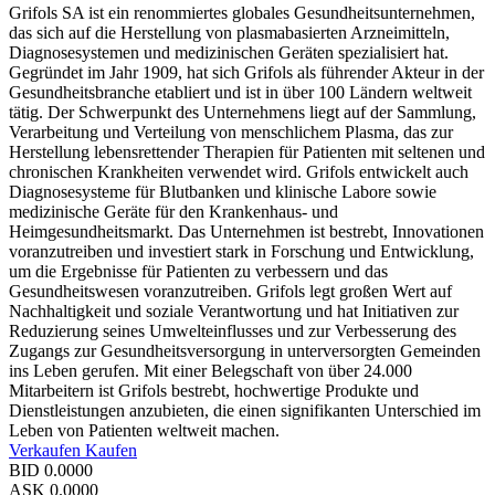
Grifols SA ist ein renommiertes globales Gesundheitsunternehmen,
das sich auf die Herstellung von plasmabasierten Arzneimitteln,
Diagnosesystemen und medizinischen Geräten spezialisiert hat.
Gegründet im Jahr 1909, hat sich Grifols als führender Akteur in der
Gesundheitsbranche etabliert und ist in über 100 Ländern weltweit
tätig. Der Schwerpunkt des Unternehmens liegt auf der Sammlung,
Verarbeitung und Verteilung von menschlichem Plasma, das zur
Herstellung lebensrettender Therapien für Patienten mit seltenen und
chronischen Krankheiten verwendet wird. Grifols entwickelt auch
Diagnosesysteme für Blutbanken und klinische Labore sowie
medizinische Geräte für den Krankenhaus- und
Heimgesundheitsmarkt. Das Unternehmen ist bestrebt, Innovationen
voranzutreiben und investiert stark in Forschung und Entwicklung,
um die Ergebnisse für Patienten zu verbessern und das
Gesundheitswesen voranzutreiben. Grifols legt großen Wert auf
Nachhaltigkeit und soziale Verantwortung und hat Initiativen zur
Reduzierung seines Umwelteinflusses und zur Verbesserung des
Zugangs zur Gesundheitsversorgung in unterversorgten Gemeinden
ins Leben gerufen. Mit einer Belegschaft von über 24.000
Mitarbeitern ist Grifols bestrebt, hochwertige Produkte und
Dienstleistungen anzubieten, die einen signifikanten Unterschied im
Leben von Patienten weltweit machen.
Verkaufen
Kaufen
BID
0.0000
ASK
0.0000