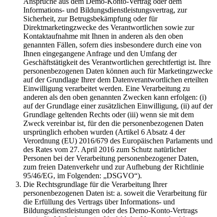
Ansprüche aus dem Demo-Konto-Vertrag oder dem
Informations- und Bildungsdienstleistungsvertrag, zur
Sicherheit, zur Betrugsbekämpfung oder für
Direktmarketingzwecke des Verantwortlichen sowie zur
Kontaktaufnahme mit Ihnen in anderen als den oben
genannten Fällen, sofern dies insbesondere durch eine von
Ihnen eingegangene Anfrage und den Umfang der
Geschäftstätigkeit des Verantwortlichen gerechtfertigt ist. Ihre
personenbezogenen Daten können auch für Marketingzwecke
auf der Grundlage Ihrer dem Datenverantwortlichen erteilten
Einwilligung verarbeitet werden. Eine Verarbeitung zu
anderen als den oben genannten Zwecken kann erfolgen: (i)
auf der Grundlage einer zusätzlichen Einwilligung, (ii) auf der
Grundlage geltenden Rechts oder (iii) wenn sie mit dem
Zweck vereinbar ist, für den die personenbezogenen Daten
ursprünglich erhoben wurden (Artikel 6 Absatz 4 der
Verordnung (EU) 2016/679 des Europäischen Parlaments und
des Rates vom 27. April 2016 zum Schutz natürlicher
Personen bei der Verarbeitung personenbezogener Daten,
zum freien Datenverkehr und zur Aufhebung der Richtlinie
95/46/EG, im Folgenden: „DSGVO“).
Die Rechtsgrundlage für die Verarbeitung Ihrer
personenbezogenen Daten ist: a. soweit die Verarbeitung für
die Erfüllung des Vertrags über Informations- und
Bildungsdienstleistungen oder des Demo-Konto-Vertrags