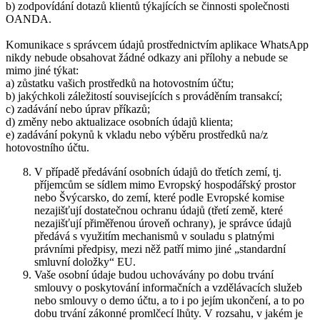
b) zodpovídání dotazů klientů týkajících se činnosti společnosti
OANDA.
Komunikace s správcem údajů prostřednictvím aplikace WhatsApp
nikdy nebude obsahovat žádné odkazy ani přílohy a nebude se
mimo jiné týkat:
a) zůstatku vašich prostředků na hotovostním účtu;
b) jakýchkoli záležitostí souvisejících s prováděním transakcí;
c) zadávání nebo úprav příkazů;
d) změny nebo aktualizace osobních údajů klienta;
e) zadávání pokynů k vkladu nebo výběru prostředků na/z
hotovostního účtu.
V případě předávání osobních údajů do třetích zemí, tj.
příjemcům se sídlem mimo Evropský hospodářský prostor
nebo Švýcarsko, do zemí, které podle Evropské komise
nezajišťují dostatečnou ochranu údajů (třetí země, které
nezajišťují přiměřenou úroveň ochrany), je správce údajů
předává s využitím mechanismů v souladu s platnými
právními předpisy, mezi něž patří mimo jiné „standardní
smluvní doložky“ EU.
Vaše osobní údaje budou uchovávány po dobu trvání
smlouvy o poskytování informačních a vzdělávacích služeb
nebo smlouvy o demo účtu, a to i po jejím ukončení, a to po
dobu trvání zákonné promlčecí lhůty. V rozsahu, v jakém je