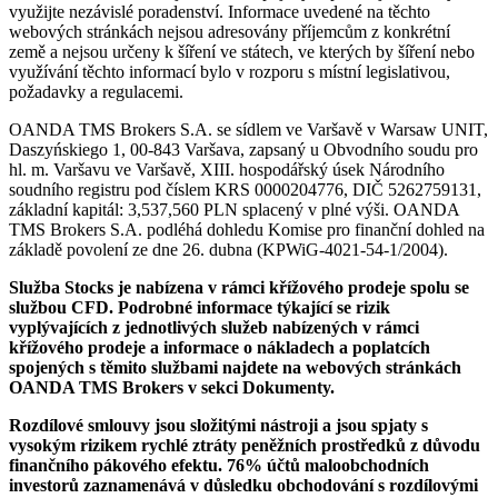
využijte nezávislé poradenství. Informace uvedené na těchto
webových stránkách nejsou adresovány příjemcům z konkrétní
země a nejsou určeny k šíření ve státech, ve kterých by šíření nebo
využívání těchto informací bylo v rozporu s místní legislativou,
požadavky a regulacemi.
OANDA TMS Brokers S.A. se sídlem ve Varšavě v Warsaw UNIT,
Daszyńskiego 1, 00-843 Varšava, zapsaný u Obvodního soudu pro
hl. m. Varšavu ve Varšavě, XIII. hospodářský úsek Národního
soudního registru pod číslem KRS 0000204776, DIČ 5262759131,
základní kapitál: 3,537,560 PLN splacený v plné výši. OANDA
TMS Brokers S.A. podléhá dohledu Komise pro finanční dohled na
základě povolení ze dne 26. dubna (KPWiG-4021-54-1/2004).
Služba Stocks je nabízena v rámci křížového prodeje spolu se
službou CFD. Podrobné informace týkající se rizik
vyplývajících z jednotlivých služeb nabízených v rámci
křížového prodeje a informace o nákladech a poplatcích
spojených s těmito službami najdete na webových stránkách
OANDA TMS Brokers v sekci Dokumenty.
Rozdílové smlouvy jsou složitými nástroji a jsou spjaty s
vysokým rizikem rychlé ztráty peněžních prostředků z důvodu
finančního pákového efektu. 76% účtů maloobchodních
investorů zaznamenává v důsledku obchodování s rozdílovými