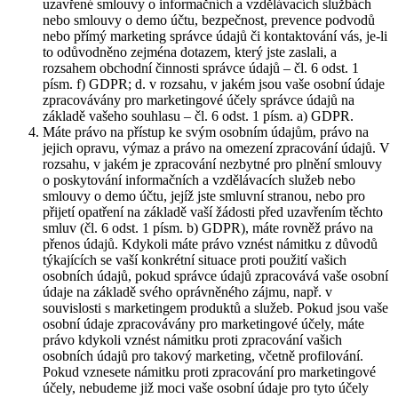
uzavřené smlouvy o informačních a vzdělávacích službách
nebo smlouvy o demo účtu, bezpečnost, prevence podvodů
nebo přímý marketing správce údajů či kontaktování vás, je-li
to odůvodněno zejména dotazem, který jste zaslali, a
rozsahem obchodní činnosti správce údajů – čl. 6 odst. 1
písm. f) GDPR; d. v rozsahu, v jakém jsou vaše osobní údaje
zpracovávány pro marketingové účely správce údajů na
základě vašeho souhlasu – čl. 6 odst. 1 písm. a) GDPR.
Máte právo na přístup ke svým osobním údajům, právo na
jejich opravu, výmaz a právo na omezení zpracování údajů. V
rozsahu, v jakém je zpracování nezbytné pro plnění smlouvy
o poskytování informačních a vzdělávacích služeb nebo
smlouvy o demo účtu, jejíž jste smluvní stranou, nebo pro
přijetí opatření na základě vaší žádosti před uzavřením těchto
smluv (čl. 6 odst. 1 písm. b) GDPR), máte rovněž právo na
přenos údajů. Kdykoli máte právo vznést námitku z důvodů
týkajících se vaší konkrétní situace proti použití vašich
osobních údajů, pokud správce údajů zpracovává vaše osobní
údaje na základě svého oprávněného zájmu, např. v
souvislosti s marketingem produktů a služeb. Pokud jsou vaše
osobní údaje zpracovávány pro marketingové účely, máte
právo kdykoli vznést námitku proti zpracování vašich
osobních údajů pro takový marketing, včetně profilování.
Pokud vznesete námitku proti zpracování pro marketingové
účely, nebudeme již moci vaše osobní údaje pro tyto účely