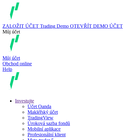
ZALOŽIT ÚČET
Trading
Demo
OTEVŘÍT DEMO ÚČET
Můj účet
Můj účet
Obchod online
Help
Investujte
Účet Oanda
Makléřský účet
TradingView
Úroková sazba fondů
Mobilní aplikace
Profesionální klient