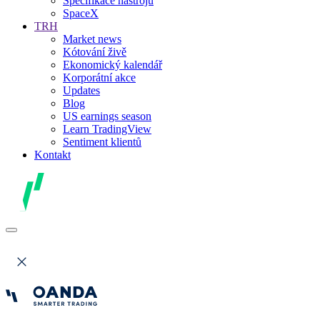
Specifikace nástrojů
SpaceX
TRH
Market news
Kótování živě
Ekonomický kalendář
Korporátní akce
Updates
Blog
US earnings season
Learn TradingView
Sentiment klientů
Kontakt