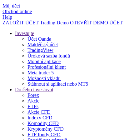
Můj účet
Obchod online
Help
ZALOŽIT ÚČET
Trading
Demo
OTEVŘÍT DEMO ÚČET
Investujte
Účet Oanda
Makléřský účet
TradingView
Úroková sazba fondů
Mobilní aplikace
Profesionální klient
Meta trader 5
Možnosti vkladu
Stáhnout si aplikaci nebo MT5
Do čeho investovat
Forex
Akcie
ETFs
Akcie CFD
Indexy CFD
Komodity CFD
Kryptoměny CFD
ETF fondy CFD