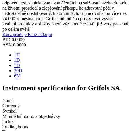
odpovědnost, s iniciativami zaměřenými na snižování svého dopadu
na životní prostředí a zlepšování přístupu ke zdravotní péči v
nedostatečně obsluhovaných komunitách. S pracovní silou více než
24 000 zaměstnanců je Grifols odhodlána poskytovat vysoce
kvalitní produkty a služby, které významně ovlivňují životy pacientů
po celém světě.
Kurz prodeje
Kurz nákupu
BID
0.0000
ASK
0.0000
1H
1D
7D
30D
6M
Instrument specification for Grifols SA
Name
Currency
Symbol
Minimální hodnota objednávky
Ticker
Trading hours