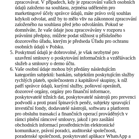
zpracovávat. V případech, kdy je zpracování vašich osobních
údajů založeno na souhlasu, zejména uděleném pro
marketingové účely správce údajů, máte právo svůj souhlas
kdykoli odvolat, aniž by to mělo vliv na zákonnost zpracování
založeného na souhlasu před jeho odvoláním. Pokud se
domníváte, že vaše údaje jsou zpracovávány v rozporu s
právními předpisy, můžete podat stížnost u příslušného
dozorového úřadu, kterým je předseda Úřadu pro ochranu
osobních údajů v Polsku.
Poskytnutí údajů je dobrovolné, je však nezbytné pro
uzavření smlouvy o poskytování informačních a vzdělávacích
služeb a smlouvy o demo účtu.
Vaše osobní údaje mohou být předány následujícím
kategoriím subjektů: bankám, subjektům poskytujícím služby
rychlých plateb, společnostem z kapitálové skupiny, k níž
patří správce údajů, kurýrní služby, poštovní operátoři,
dozorové orgány, orgány pro finanční informace,
poskytovatelé tržních dat, poskytovatelé nástrojů pro prevenci
podvodů a proti praní špinavých peněz, subjekty spravující
investiční fondy, dodavatelé nástrojů, softwaru a platforem
pro obsluhu transakcí a finančních operací prováděných v
rámci plnění rámcové smlouvy, jakož i pro zasílání
obchodních informací prostřednictvím elektronické
komunikace, právní poradci, auditorské společnosti,
poradenské společnosti, poskytovatel aplikace WhatsApp a