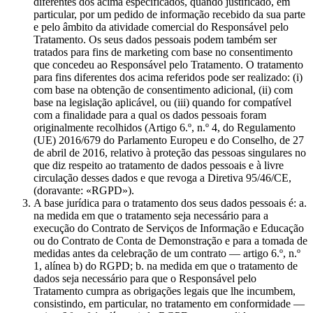
diferentes dos acima especificados, quando justificado, em
particular, por um pedido de informação recebido da sua parte
e pelo âmbito da atividade comercial do Responsável pelo
Tratamento. Os seus dados pessoais podem também ser
tratados para fins de marketing com base no consentimento
que concedeu ao Responsável pelo Tratamento. O tratamento
para fins diferentes dos acima referidos pode ser realizado: (i)
com base na obtenção de consentimento adicional, (ii) com
base na legislação aplicável, ou (iii) quando for compatível
com a finalidade para a qual os dados pessoais foram
originalmente recolhidos (Artigo 6.º, n.º 4, do Regulamento
(UE) 2016/679 do Parlamento Europeu e do Conselho, de 27
de abril de 2016, relativo à proteção das pessoas singulares no
que diz respeito ao tratamento de dados pessoais e à livre
circulação desses dados e que revoga a Diretiva 95/46/CE,
(doravante: «RGPD»).
A base jurídica para o tratamento dos seus dados pessoais é: a.
na medida em que o tratamento seja necessário para a
execução do Contrato de Serviços de Informação e Educação
ou do Contrato de Conta de Demonstração e para a tomada de
medidas antes da celebração de um contrato — artigo 6.º, n.º
1, alínea b) do RGPD; b. na medida em que o tratamento de
dados seja necessário para que o Responsável pelo
Tratamento cumpra as obrigações legais que lhe incumbem,
consistindo, em particular, no tratamento em conformidade —