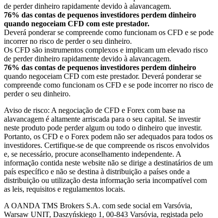
de perder dinheiro rapidamente devido à alavancagem.
76% das contas de pequenos investidores perdem dinheiro
quando negoceiam CFD com este prestador.
Deverá ponderar se compreende como funcionam os CFD e se pode
incorrer no risco de perder o seu dinheiro.
Os CFD são instrumentos complexos e implicam um elevado risco
de perder dinheiro rapidamente devido à alavancagem.
76% das contas de pequenos investidores perdem dinheiro
quando negoceiam CFD com este prestador. Deverá ponderar se
compreende como funcionam os CFD e se pode incorrer no risco de
perder o seu dinheiro.
Aviso de risco: A negociação de CFD e Forex com base na
alavancagem é altamente arriscada para o seu capital. Se investir
neste produto pode perder algum ou todo o dinheiro que investir.
Portanto, os CFD e o Forex podem não ser adequados para todos os
investidores. Certifique-se de que compreende os riscos envolvidos
e, se necessário, procure aconselhamento independente. A
informação contida neste website não se dirige a destinatários de um
país específico e não se destina à distribuição a países onde a
distribuição ou utilização desta informação seria incompatível com
as leis, requisitos e regulamentos locais.
A OANDA TMS Brokers S.A. com sede social em Varsóvia,
Warsaw UNIT, Daszyńskiego 1, 00-843 Varsóvia, registada pelo