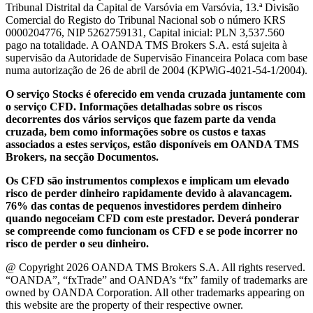
Tribunal Distrital da Capital de Varsóvia em Varsóvia, 13.ª Divisão
Comercial do Registo do Tribunal Nacional sob o número KRS
0000204776, NIP 5262759131, Capital inicial: PLN 3,537.560
pago na totalidade. A OANDA TMS Brokers S.A. está sujeita à
supervisão da Autoridade de Supervisão Financeira Polaca com base
numa autorização de 26 de abril de 2004 (KPWiG-4021-54-1/2004).
O serviço Stocks é oferecido em venda cruzada juntamente com
o serviço CFD. Informações detalhadas sobre os riscos
decorrentes dos vários serviços que fazem parte da venda
cruzada, bem como informações sobre os custos e taxas
associados a estes serviços, estão disponíveis em OANDA TMS
Brokers, na secção Documentos.
Os CFD são instrumentos complexos e implicam um elevado
risco de perder dinheiro rapidamente devido à alavancagem.
76% das contas de pequenos investidores perdem dinheiro
quando negoceiam CFD com este prestador. Deverá ponderar
se compreende como funcionam os CFD e se pode incorrer no
risco de perder o seu dinheiro.
@ Copyright 2026 OANDA TMS Brokers S.A. All rights reserved.
“OANDA”, “fxTrade” and OANDA’s “fx” family of trademarks are
owned by OANDA Corporation. All other trademarks appearing on
this website are the property of their respective owner.