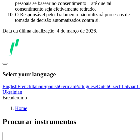
pessoais se basear no consentimento – até que tal
consentimento seja efetivamente retirado.
O Responsável pelo Tratamento não utilizará processos de
tomada de decisão automatizados contra si.
Data da última atualização: 4 de março de 2026.
Select your language
English
French
Italian
Spanish
German
Portuguese
Dutch
Czech
Latvian
L
Ukrainian
Breadcrumb
Home
Procurar instrumentos