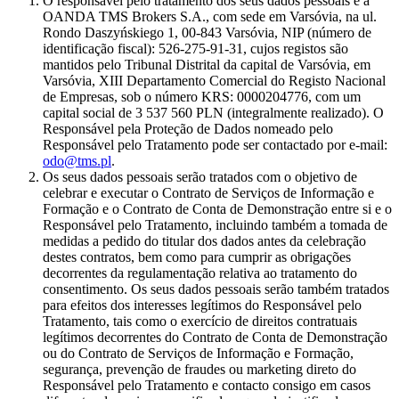
O responsável pelo tratamento dos seus dados pessoais é a
OANDA TMS Brokers S.A., com sede em Varsóvia, na ul.
Rondo Daszyńskiego 1, 00-843 Varsóvia, NIP (número de
identificação fiscal): 526-275-91-31, cujos registos são
mantidos pelo Tribunal Distrital da capital de Varsóvia, em
Varsóvia, XIII Departamento Comercial do Registo Nacional
de Empresas, sob o número KRS: 0000204776, com um
capital social de 3 537 560 PLN (integralmente realizado). O
Responsável pela Proteção de Dados nomeado pelo
Responsável pelo Tratamento pode ser contactado por e-mail:
odo@tms.pl
.
Os seus dados pessoais serão tratados com o objetivo de
celebrar e executar o Contrato de Serviços de Informação e
Formação e o Contrato de Conta de Demonstração entre si e o
Responsável pelo Tratamento, incluindo também a tomada de
medidas a pedido do titular dos dados antes da celebração
destes contratos, bem como para cumprir as obrigações
decorrentes da regulamentação relativa ao tratamento do
consentimento. Os seus dados pessoais serão também tratados
para efeitos dos interesses legítimos do Responsável pelo
Tratamento, tais como o exercício de direitos contratuais
legítimos decorrentes do Contrato de Conta de Demonstração
ou do Contrato de Serviços de Informação e Formação,
segurança, prevenção de fraudes ou marketing direto do
Responsável pelo Tratamento e contacto consigo em casos