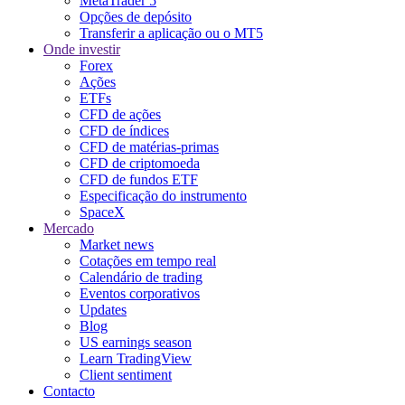
MetaTrader 5
Opções de depósito
Transferir a aplicação ou o MT5
Onde investir
Forex
Ações
ETFs
CFD de ações
CFD de índices
CFD de matérias-primas
CFD de criptomoeda
CFD de fundos ETF
Especificação do instrumento
SpaceX
Mercado
Market news
Cotações em tempo real
Calendário de trading
Eventos corporativos
Updates
Blog
US earnings season
Learn TradingView
Client sentiment
Contacto