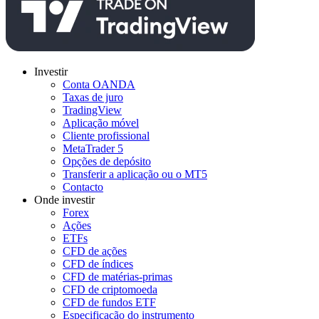
Investir
Conta OANDA
Taxas de juro
TradingView
Aplicação móvel
Cliente profissional
MetaTrader 5
Opções de depósito
Transferir a aplicação ou o MT5
Contacto
Onde investir
Forex
Ações
ETFs
CFD de ações
CFD de índices
CFD de matérias-primas
CFD de criptomoeda
CFD de fundos ETF
Especificação do instrumento