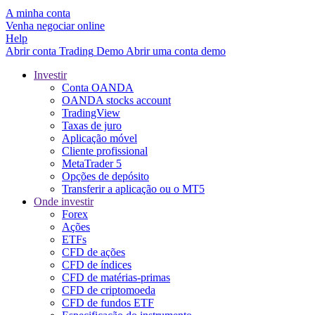
A minha conta
Venha negociar online
Help
Abrir conta
Trading
Demo
Abrir uma conta demo
Investir
Conta OANDA
OANDA stocks account
TradingView
Taxas de juro
Aplicação móvel
Cliente profissional
MetaTrader 5
Opções de depósito
Transferir a aplicação ou o MT5
Onde investir
Forex
Ações
ETFs
CFD de ações
CFD de índices
CFD de matérias-primas
CFD de criptomoeda
CFD de fundos ETF