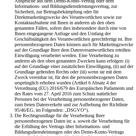
Ansprüche aus dem Demo-Konto-Vertrag oder dem
Informations- und Bildungsdienstleistungsvertrag, zur
Sicherheit, zur Betrugsbekämpfung oder für
Direktmarketingzwecke des Verantwortlichen sowie zur
Kontaktaufnahme mit Ihnen in anderen als den oben
genannten Fällen, sofern dies insbesondere durch eine von
Ihnen eingegangene Anfrage und den Umfang der
Geschäftstätigkeit des Verantwortlichen gerechtfertigt ist. Ihre
personenbezogenen Daten können auch für Marketingzwecke
auf der Grundlage Ihrer dem Datenverantwortlichen erteilten
Einwilligung verarbeitet werden. Eine Verarbeitung zu
anderen als den oben genannten Zwecken kann erfolgen: (i)
auf der Grundlage einer zusätzlichen Einwilligung, (ii) auf der
Grundlage geltenden Rechts oder (iii) wenn sie mit dem
Zweck vereinbar ist, für den die personenbezogenen Daten
ursprünglich erhoben wurden (Artikel 6 Absatz 4 der
Verordnung (EU) 2016/679 des Europäischen Parlaments und
des Rates vom 27. April 2016 zum Schutz natürlicher
Personen bei der Verarbeitung personenbezogener Daten,
zum freien Datenverkehr und zur Aufhebung der Richtlinie
95/46/EG, im Folgenden: „DSGVO“).
Die Rechtsgrundlage für die Verarbeitung Ihrer
personenbezogenen Daten ist: a. soweit die Verarbeitung für
die Erfüllung des Vertrags über Informations- und
Bildungsdienstleistungen oder des Demo-Konto-Vertrags