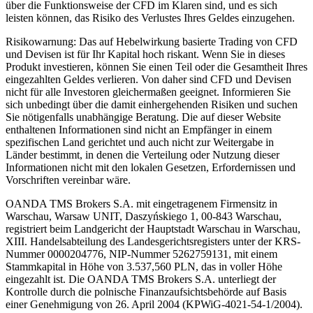
über die Funktionsweise der CFD im Klaren sind, und es sich
leisten können, das Risiko des Verlustes Ihres Geldes einzugehen.
Risikowarnung: Das auf Hebelwirkung basierte Trading von CFD
und Devisen ist für Ihr Kapital hoch riskant. Wenn Sie in dieses
Produkt investieren, können Sie einen Teil oder die Gesamtheit Ihres
eingezahlten Geldes verlieren. Von daher sind CFD und Devisen
nicht für alle Investoren gleichermaßen geeignet. Informieren Sie
sich unbedingt über die damit einhergehenden Risiken und suchen
Sie nötigenfalls unabhängige Beratung. Die auf dieser Website
enthaltenen Informationen sind nicht an Empfänger in einem
spezifischen Land gerichtet und auch nicht zur Weitergabe in
Länder bestimmt, in denen die Verteilung oder Nutzung dieser
Informationen nicht mit den lokalen Gesetzen, Erfordernissen und
Vorschriften vereinbar wäre.
OANDA TMS Brokers S.A. mit eingetragenem Firmensitz in
Warschau, Warsaw UNIT, Daszyńskiego 1, 00-843 Warschau,
registriert beim Landgericht der Hauptstadt Warschau in Warschau,
XIII. Handelsabteilung des Landesgerichtsregisters unter der KRS-
Nummer 0000204776, NIP-Nummer 5262759131, mit einem
Stammkapital in Höhe von 3.537,560 PLN, das in voller Höhe
eingezahlt ist. Die OANDA TMS Brokers S.A. unterliegt der
Kontrolle durch die polnische Finanzaufsichtsbehörde auf Basis
einer Genehmigung von 26. April 2004 (KPWiG-4021-54-1/2004).