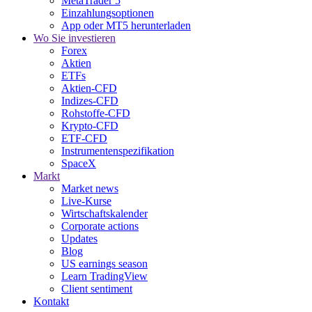
MetaTrader 5
Einzahlungsoptionen
App oder MT5 herunterladen
Wo Sie investieren
Forex
Aktien
ETFs
Aktien-CFD
Indizes-CFD
Rohstoffe-CFD
Krypto-CFD
ETF-CFD
Instrumentenspezifikation
SpaceX
Markt
Market news
Live-Kurse
Wirtschaftskalender
Corporate actions
Updates
Blog
US earnings season
Learn TradingView
Client sentiment
Kontakt