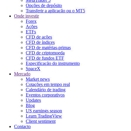
MetaTrader 5
Opções de depósito
Transferir a aplicação ou o MT5
Onde investir
Forex
Ações
ETFs
CFD de ações
CFD de índices
CFD de matérias-primas
CFD de criptomoeda
CFD de fundos ETF
Especificação do instrumento
SpaceX
Mercado
Market news
Cotações em tempo real
Calendário de trading
Eventos corporativos
Updates
Blog
US earnings season
Learn TradingView
Client sentiment
Contacto