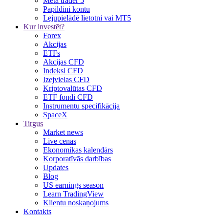
Meta trader 5
Papildini kontu
Lejupielādē lietotni vai MT5
Kur investēt?
Forex
Akcijas
ETFs
Akcijas CFD
Indeksi CFD
Izejvielas CFD
Kriptovalūtas CFD
ETF fondi CFD
Instrumentu specifikācija
SpaceX
Tirgus
Market news
Live cenas
Ekonomikas kalendārs
Korporatīvās darbības
Updates
Blog
US earnings season
Learn TradingView
Klientu noskaņojums
Kontakts