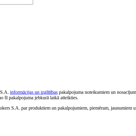
 S.A.
informācijas un izglītības
pakalpojuma noteikumiem un nosacījumiem
no šī pakalpojuma jebkurā laikā atteikties.
ers S.A. par produktiem un pakalpojumiem, piemēram, jaunumiem un 