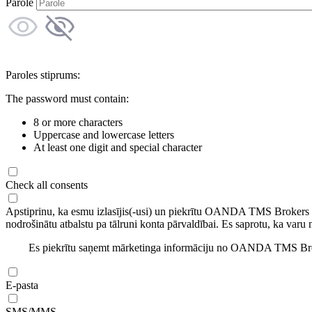
Parole
Paroles stiprums:
The password must contain:
8 or more characters
Uppercase and lowercase letters
At least one digit and special character
Check all consents
Apstiprinu, ka esmu izlasījis(-usi) un piekrītu OANDA TMS Brokers
nodrošinātu atbalstu pa tālruni konta pārvaldībai. Es saprotu, ka varu 
Es piekrītu saņemt mārketinga informāciju no OANDA TMS Brok
E-pasta
SMS/MMS