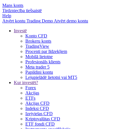
Mans konts
Tirdzniecība tiešsaistē
Help
Atvērt kontu
Trading
Demo
Atvērt demo kontu
Investē
Konto CFD
Brokeru konts
TradingView
Procenti par līdzekļiem
Mobilā lietotne
Profesionāls klients
Meta trader 5
Papildini kontu
Lejupielādē lietotni vai MT5
Kur investēt?
Forex
Akcijas
ETFs
Akcijas CFD
Indeksi CFD
Izejvielas CFD
Kriptovalūtas CFD
ETF fondi CFD