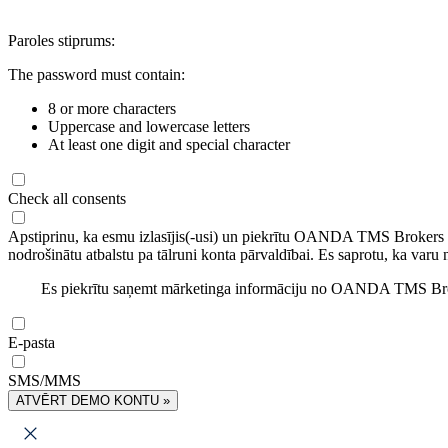
Paroles stiprums:
The password must contain:
8 or more characters
Uppercase and lowercase letters
At least one digit and special character
Check all consents
Apstiprinu, ka esmu izlasījis(-usi) un piekrītu OANDA TMS Brokers
nodrošinātu atbalstu pa tālruni konta pārvaldībai. Es saprotu, ka varu 
Es piekrītu saņemt mārketinga informāciju no OANDA TMS Brok
E-pasta
SMS/MMS
ATVĒRT DEMO KONTU »