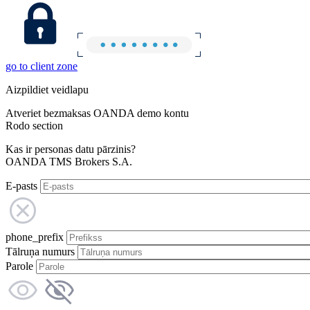
go to client zone
Aizpildiet veidlapu
Atveriet bezmaksas OANDA demo kontu
Rodo section
Kas ir personas datu pārzinis?
OANDA TMS Brokers S.A.
E-pasts
phone_prefix
Tālruņa numurs
Parole