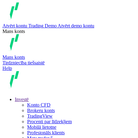
Atvērt kontu
Trading
Demo
Atvērt demo kontu
Mans konts
Mans konts
Tirdzniecība tiešsaistē
Help
Investē
Konto CFD
Brokeru konts
TradingView
Procenti par līdzekļiem
Mobilā lietotne
Profesionāls klients