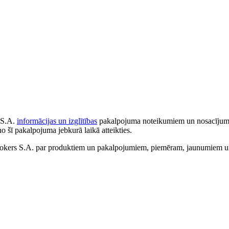
 S.A.
informācijas un izglītības
pakalpojuma noteikumiem un nosacījumiem
no šī pakalpojuma jebkurā laikā atteikties.
ers S.A. par produktiem un pakalpojumiem, piemēram, jaunumiem un 