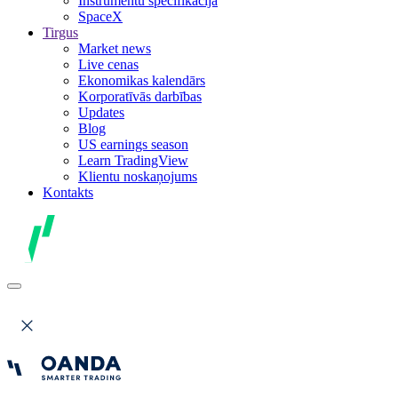
Instrumentu specifikācija
SpaceX
Tirgus
Market news
Live cenas
Ekonomikas kalendārs
Korporatīvās darbības
Updates
Blog
US earnings season
Learn TradingView
Klientu noskaņojums
Kontakts