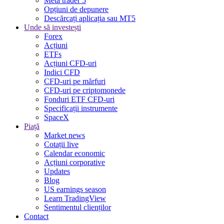
Meta trader 5
Opțiuni de depunere
Descărcați aplicația sau MT5
Unde să investești
Forex
Acțiuni
ETFs
Acțiuni CFD-uri
Indici CFD
CFD-uri pe mărfuri
CFD-uri pe criptomonede
Fonduri ETF CFD-uri
Specificații instrumente
SpaceX
Piață
Market news
Cotații live
Calendar economic
Acțiuni corporative
Updates
Blog
US earnings season
Learn TradingView
Sentimentul clienților
Contact