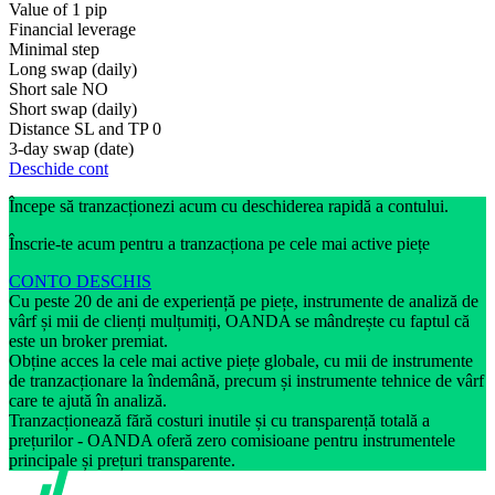
Value of 1 pip
Financial leverage
Minimal step
Long swap (daily)
Short sale
NO
Short swap (daily)
Distance SL and TP
0
3-day swap (date)
Deschide cont
Începe să tranzacționezi acum cu deschiderea rapidă a contului.
Înscrie-te acum pentru a tranzacționa pe cele mai active piețe
CONTO DESCHIS
Cu peste 20 de ani de experiență pe piețe, instrumente de analiză de
vârf și mii de clienți mulțumiți, OANDA se mândrește cu faptul că
este un broker premiat.
Obține acces la cele mai active piețe globale, cu mii de instrumente
de tranzacționare la îndemână, precum și instrumente tehnice de vârf
care te ajută în analiză.
Tranzacționează fără costuri inutile și cu transparență totală a
prețurilor - OANDA oferă zero comisioane pentru instrumentele
principale și prețuri transparente.