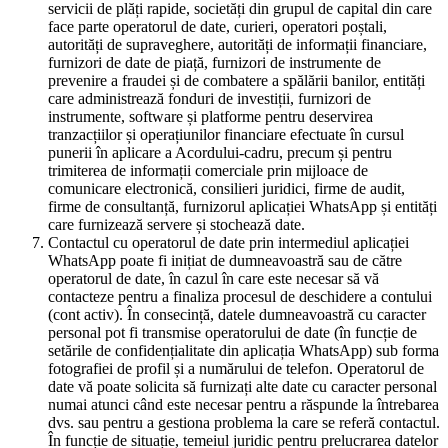
servicii de plăți rapide, societăți din grupul de capital din care
face parte operatorul de date, curieri, operatori poștali,
autorități de supraveghere, autorități de informații financiare,
furnizori de date de piață, furnizori de instrumente de
prevenire a fraudei și de combatere a spălării banilor, entități
care administrează fonduri de investiții, furnizori de
instrumente, software și platforme pentru deservirea
tranzacțiilor și operațiunilor financiare efectuate în cursul
punerii în aplicare a Acordului-cadru, precum și pentru
trimiterea de informații comerciale prin mijloace de
comunicare electronică, consilieri juridici, firme de audit,
firme de consultanță, furnizorul aplicației WhatsApp și entități
care furnizează servere și stochează date.
Contactul cu operatorul de date prin intermediul aplicației
WhatsApp poate fi inițiat de dumneavoastră sau de către
operatorul de date, în cazul în care este necesar să vă
contacteze pentru a finaliza procesul de deschidere a contului
(cont activ). În consecință, datele dumneavoastră cu caracter
personal pot fi transmise operatorului de date (în funcție de
setările de confidențialitate din aplicația WhatsApp) sub forma
fotografiei de profil și a numărului de telefon. Operatorul de
date vă poate solicita să furnizați alte date cu caracter personal
numai atunci când este necesar pentru a răspunde la întrebarea
dvs. sau pentru a gestiona problema la care se referă contactul.
În funcție de situație, temeiul juridic pentru prelucrarea datelor