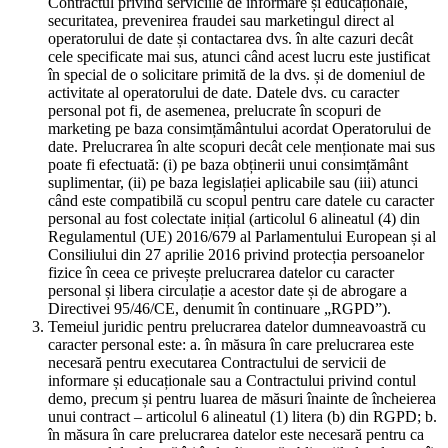
Contractul privind serviciile de informare și educaționale,
securitatea, prevenirea fraudei sau marketingul direct al
operatorului de date și contactarea dvs. în alte cazuri decât
cele specificate mai sus, atunci când acest lucru este justificat
în special de o solicitare primită de la dvs. și de domeniul de
activitate al operatorului de date. Datele dvs. cu caracter
personal pot fi, de asemenea, prelucrate în scopuri de
marketing pe baza consimțământului acordat Operatorului de
date. Prelucrarea în alte scopuri decât cele menționate mai sus
poate fi efectuată: (i) pe baza obținerii unui consimțământ
suplimentar, (ii) pe baza legislației aplicabile sau (iii) atunci
când este compatibilă cu scopul pentru care datele cu caracter
personal au fost colectate inițial (articolul 6 alineatul (4) din
Regulamentul (UE) 2016/679 al Parlamentului European și al
Consiliului din 27 aprilie 2016 privind protecția persoanelor
fizice în ceea ce privește prelucrarea datelor cu caracter
personal și libera circulație a acestor date și de abrogare a
Directivei 95/46/CE, denumit în continuare „RGPD”).
Temeiul juridic pentru prelucrarea datelor dumneavoastră cu
caracter personal este: a. în măsura în care prelucrarea este
necesară pentru executarea Contractului de servicii de
informare și educaționale sau a Contractului privind contul
demo, precum și pentru luarea de măsuri înainte de încheierea
unui contract – articolul 6 alineatul (1) litera (b) din RGPD; b.
în măsura în care prelucrarea datelor este necesară pentru ca