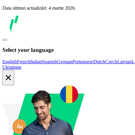
Data ultimei actualizări: 4 martie 2026.
Select your language
English
French
Italian
Spanish
German
Portuguese
Dutch
Czech
Latvian
L
Ukrainian
×