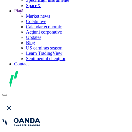
Specificații instrumente
SpaceX
Piață
Market news
Cotații live
Calendar economic
Acțiuni corporative
Updates
Blog
US earnings season
Learn TradingView
Sentimentul clienților
Contact