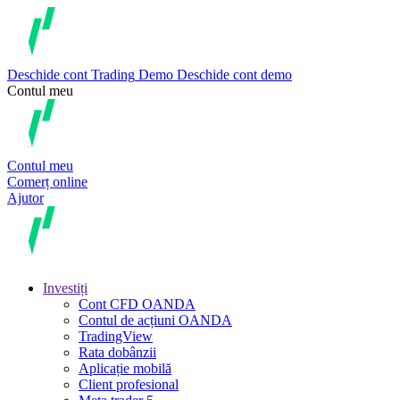
Deschide cont
Trading
Demo
Deschide cont demo
Contul meu
Contul meu
Comerț online
Ajutor
Investiți
Cont CFD OANDA
Contul de acțiuni OANDA
TradingView
Rata dobânzii
Aplicație mobilă
Client profesional