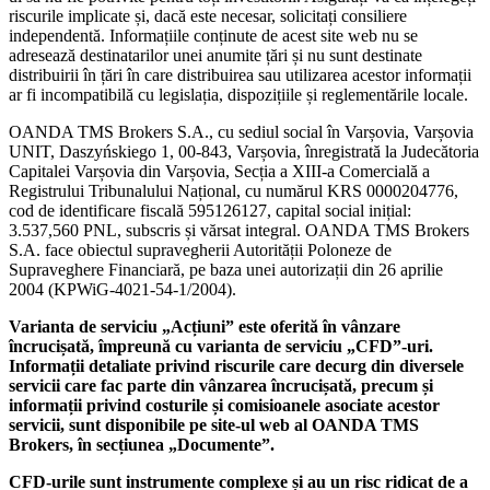
riscurile implicate și, dacă este necesar, solicitați consiliere
independentă. Informațiile conținute de acest site web nu se
adresează destinatarilor unei anumite țări și nu sunt destinate
distribuirii în țări în care distribuirea sau utilizarea acestor informații
ar fi incompatibilă cu legislația, dispozițiile și reglementările locale.
OANDA TMS Brokers S.A., cu sediul social în Varșovia, Varșovia
UNIT, Daszyńskiego 1, 00-843, Varșovia, înregistrată la Judecătoria
Capitalei Varșovia din Varșovia, Secția a XIII-a Comercială a
Registrului Tribunalului Național, cu numărul KRS 0000204776,
cod de identificare fiscală 595126127, capital social inițial:
3.537,560 PNL, subscris și vărsat integral. OANDA TMS Brokers
S.A. face obiectul supravegherii Autorității Poloneze de
Supraveghere Financiară, pe baza unei autorizații din 26 aprilie
2004 (KPWiG-4021-54-1/2004).
Varianta de serviciu „Acțiuni” este oferită în vânzare
încrucișată, împreună cu varianta de serviciu „CFD”-uri.
Informații detaliate privind riscurile care decurg din diversele
servicii care fac parte din vânzarea încrucișată, precum și
informații privind costurile și comisioanele asociate acestor
servicii, sunt disponibile pe site-ul web al OANDA TMS
Brokers, în secțiunea „Documente”.
CFD-urile sunt instrumente complexe și au un risc ridicat de a