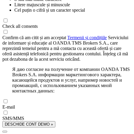
Litere majuscule și minuscule
Cel puțin o cifră și un caracter special
Check all consents
Confirm că am citit și am acceptat
Termenii și condițiile
Serviciului
de informare și educație al OANDA TMS Brokers S.A., care
reprezintă temeiul pentru a mă contacta cu această ofertă și care
oferă asistență telefonică pentru gestionarea contului. Înțeleg că mă
pot dezabona de la acest serviciu oricând.
Я даю согласие на получение от компании OANDA TMS
Brokers S.A. информации маркетингового характера,
касающейся продуктов и услуг, например новостей и
промоакций, с использованием указанных мной
контактных данных:
E-mail
SMS/MMS
DESCHIDE CONT DEMO »