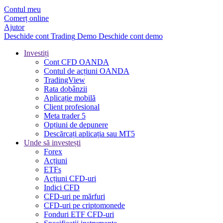
Contul meu
Comerț online
Ajutor
Deschide cont
Trading
Demo
Deschide cont demo
Investiți
Cont CFD OANDA
Contul de acțiuni OANDA
TradingView
Rata dobânzii
Aplicație mobilă
Client profesional
Meta trader 5
Opțiuni de depunere
Descărcați aplicația sau MT5
Unde să investești
Forex
Acțiuni
ETFs
Acțiuni CFD-uri
Indici CFD
CFD-uri pe mărfuri
CFD-uri pe criptomonede
Fonduri ETF CFD-uri