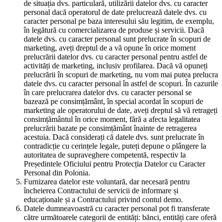
de situația dvs. particulară, utilizării datelor dvs. cu caracter
personal dacă operatorul de date prelucrează datele dvs. cu
caracter personal pe baza interesului său legitim, de exemplu,
în legătură cu comercializarea de produse și servicii. Dacă
datele dvs. cu caracter personal sunt prelucrate în scopuri de
marketing, aveți dreptul de a vă opune în orice moment
prelucrării datelor dvs. cu caracter personal pentru astfel de
activități de marketing, inclusiv profilarea. Dacă vă opuneți
prelucrării în scopuri de marketing, nu vom mai putea prelucra
datele dvs. cu caracter personal în astfel de scopuri. În cazurile
în care prelucrarea datelor dvs. cu caracter personal se
bazează pe consimțământ, în special acordat în scopuri de
marketing ale operatorului de date, aveți dreptul să vă retrageți
consimțământul în orice moment, fără a afecta legalitatea
prelucrării bazate pe consimțământ înainte de retragerea
acestuia. Dacă considerați că datele dvs. sunt prelucrate în
contradicție cu cerințele legale, puteți depune o plângere la
autoritatea de supraveghere competentă, respectiv la
Președintele Oficiului pentru Protecția Datelor cu Caracter
Personal din Polonia.
Furnizarea datelor este voluntară, dar necesară pentru
încheierea Contractului de servicii de informare și
educaționale și a Contractului privind contul demo.
Datele dumneavoastră cu caracter personal pot fi transferate
către următoarele categorii de entități: bănci, entități care oferă