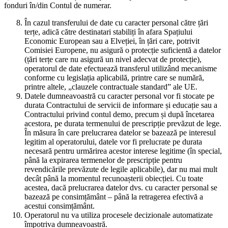
fonduri în/din Contul de numerar.
În cazul transferului de date cu caracter personal către țări
terțe, adică către destinatari stabiliți în afara Spațiului
Economic European sau a Elveției, în țări care, potrivit
Comisiei Europene, nu asigură o protecție suficientă a datelor
(țări terțe care nu asigură un nivel adecvat de protecție),
operatorul de date efectuează transferul utilizând mecanisme
conforme cu legislația aplicabilă, printre care se numără,
printre altele, „clauzele contractuale standard” ale UE.
Datele dumneavoastră cu caracter personal vor fi stocate pe
durata Contractului de servicii de informare și educație sau a
Contractului privind contul demo, precum și după încetarea
acestora, pe durata termenului de prescripție prevăzut de lege.
În măsura în care prelucrarea datelor se bazează pe interesul
legitim al operatorului, datele vor fi prelucrate pe durata
necesară pentru urmărirea acestor interese legitime (în special,
până la expirarea termenelor de prescripție pentru
revendicările prevăzute de legile aplicabile), dar nu mai mult
decât până la momentul recunoașterii obiecției. Cu toate
acestea, dacă prelucrarea datelor dvs. cu caracter personal se
bazează pe consimțământ – până la retragerea efectivă a
acestui consimțământ.
Operatorul nu va utiliza procesele decizionale automatizate
împotriva dumneavoastră.