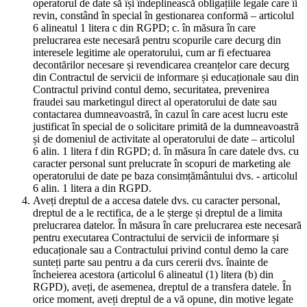
operatorul de date să își îndeplinească obligațiile legale care îi
revin, constând în special în gestionarea conformă – articolul
6 alineatul 1 litera c din RGPD; c. în măsura în care
prelucrarea este necesară pentru scopurile care decurg din
interesele legitime ale operatorului, cum ar fi efectuarea
decontărilor necesare și revendicarea creanțelor care decurg
din Contractul de servicii de informare și educaționale sau din
Contractul privind contul demo, securitatea, prevenirea
fraudei sau marketingul direct al operatorului de date sau
contactarea dumneavoastră, în cazul în care acest lucru este
justificat în special de o solicitare primită de la dumneavoastră
și de domeniul de activitate al operatorului de date – articolul
6 alin. 1 litera f din RGPD; d. în măsura în care datele dvs. cu
caracter personal sunt prelucrate în scopuri de marketing ale
operatorului de date pe baza consimțământului dvs. - articolul
6 alin. 1 litera a din RGPD.
Aveți dreptul de a accesa datele dvs. cu caracter personal,
dreptul de a le rectifica, de a le șterge și dreptul de a limita
prelucrarea datelor. În măsura în care prelucrarea este necesară
pentru executarea Contractului de servicii de informare și
educaționale sau a Contractului privind contul demo la care
sunteți parte sau pentru a da curs cererii dvs. înainte de
încheierea acestora (articolul 6 alineatul (1) litera (b) din
RGPD), aveți, de asemenea, dreptul de a transfera datele. În
orice moment, aveți dreptul de a vă opune, din motive legate