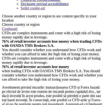
Declarație privind accesibilitatea
Setări cookie-uri
Choose another country or region to see content specific to your
location
Choose country or region
Continuați
CFDs are complex instruments and come with a high risk of losing
money rapidly due to leverage.
76% of retail investor accounts lose money when trading CFDs
with OANDA TMS Brokers S.A.
You should consider whether you understand how CFDs work and
whether you can afford to take the high risk of losing your money.
CFDs are complex instruments and come with a high risk of losing
money rapidly due to leverage.
76% of retail investor accounts lose money
when trading CFDs with OANDA TMS Brokers S.A. You should
consider whether you understand how CFDs work and whether you
can afford to take the high risk of losing your money.
Avertisment privind riscurile: tranzacționarea CFD și Forex bazată
pe efectul de levier este extrem de riscantă pentru capitalul dvs., iar
dacă investiți în acest produs, este posibil să pierdeți o parte din sau
toți banii investiți. În consecință, este posibil ca CFD-urile și Forex-
ul să nu fie potrivite pentru toți investitorii. Asigurați-vă că înțelegeți