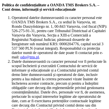
Politica de confidențialitate a OANDA TMS Brokers S.A. –
Cont demo, informații și servicii educaționale
Operatorul datelor dumneavoastră cu caracter personal este
OANDA TMS Brokers S.A., cu sediul în Varșovia, str.
Rondo Daszyńskiego nr. 1, 00-843 Varșovia, cod fiscal (NIP):
526-275-91-31, pentru care Tribunalul Districtual al Capitalei
Varșovia din Varșovia, Secția a XIII-a Comercială a
Registrului Național Judiciar, păstrează dosarele de
înregistrare sub numărul KRS: 0000204776, capital social 3
537 560 PLN (varsat integral). Responsabilul cu protecția
datelor numit de operatorul de date poate fi contactat prin e-
mail:
odo@tms.pl
.
Datele dumneavoastră cu caracter personal vor fi prelucrate în
scopul încheierii și executării Contractului de servicii de
informare și educaționale și a Contractului privind contul
demo între dumneavoastră și operatorul de date, inclusiv
pentru a lua măsuri la cererea persoanei vizate înainte de
încheierea acestor contracte, precum și pentru a îndeplini
obligațiile care decurg din reglementările privind gestionarea
consimțământului. Datele dvs. personale vor fi, de asemenea,
prelucrate în scopul intereselor legitime ale operatorului de
date, cum ar fi exercitarea pretențiilor contractuale legitime
care decurg din Contractul privind contul demo sau din