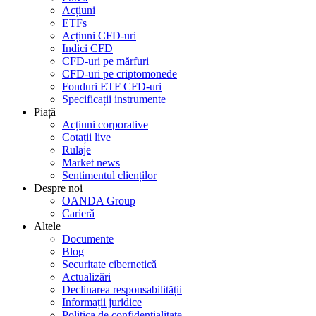
Acțiuni
ETFs
Acțiuni CFD-uri
Indici CFD
CFD-uri pe mărfuri
CFD-uri pe criptomonede
Fonduri ETF CFD-uri
Specificații instrumente
Piață
Acțiuni corporative
Cotații live
Rulaje
Market news
Sentimentul clienților
Despre noi
OANDA Group
Carieră
Altele
Documente
Blog
Securitate cibernetică
Actualizări
Declinarea responsabilității
Informații juridice
Politica de confidențialitate