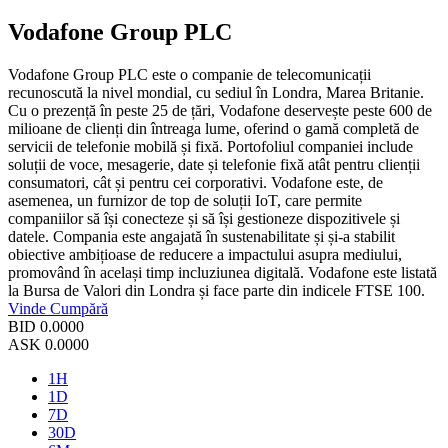
Vodafone Group PLC
Vodafone Group PLC este o companie de telecomunicații
recunoscută la nivel mondial, cu sediul în Londra, Marea Britanie.
Cu o prezență în peste 25 de țări, Vodafone deservește peste 600 de
milioane de clienți din întreaga lume, oferind o gamă completă de
servicii de telefonie mobilă și fixă. Portofoliul companiei include
soluții de voce, mesagerie, date și telefonie fixă atât pentru clienții
consumatori, cât și pentru cei corporativi. Vodafone este, de
asemenea, un furnizor de top de soluții IoT, care permite
companiilor să își conecteze și să își gestioneze dispozitivele și
datele. Compania este angajată în sustenabilitate și și-a stabilit
obiective ambițioase de reducere a impactului asupra mediului,
promovând în același timp incluziunea digitală. Vodafone este listată
la Bursa de Valori din Londra și face parte din indicele FTSE 100.
Vinde
Cumpără
BID
0.0000
ASK
0.0000
1H
1D
7D
30D