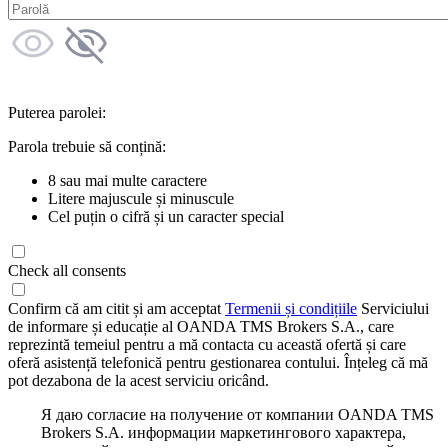
Puterea parolei:
Parola trebuie să conțină:
8 sau mai multe caractere
Litere majuscule și minuscule
Cel puțin o cifră și un caracter special
Check all consents
Confirm că am citit și am acceptat
Termenii și condițiile
Serviciului
de informare și educație al OANDA TMS Brokers S.A., care
reprezintă temeiul pentru a mă contacta cu această ofertă și care
oferă asistență telefonică pentru gestionarea contului. Înțeleg că mă
pot dezabona de la acest serviciu oricând.
Я даю согласие на получение от компании OANDA TMS
Brokers S.A. информации маркетингового характера,