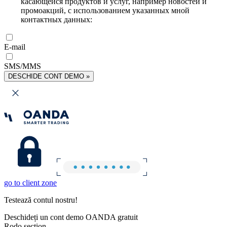
касающейся продуктов и услуг, например новостей и
промоакций, с использованием указанных мной
контактных данных:
E-mail
SMS/MMS
DESCHIDE CONT DEMO »
go to client zone
Testează contul nostru!
Deschideți un cont demo OANDA gratuit
Rodo section