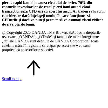
pierde rapid bani din cauza efectului de levier. 76% din
conturile investitorilor de retail pierd bani atunci când
tranzacționează CFD-uri cu acest furnizor. Ar trebui să luați în
considerare dacă înțelegeți modul în care funcționează
CFDurile și dacă vă puteți permite să vă asumați riscul ridicat
de a vă pierde banii.
@ Copyright 2026 OANDA TMS Brokers S.A. Toate drepturile
rezervate. „OANDA”, „fxTrade” și familia de mărci înregistrate
„fx” ale OANDA sunt deținute de OANDA Corporation. Toate
celelalte mărci înregistrate care apar pe acest site web sunt
proprietatea posesorilor respectivi.
Scroll to top