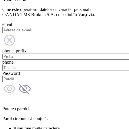
Cine este operatorul datelor cu caracter personal?
OANDA TMS Brokers S.A. cu sediul în Varșovia.
email
phone_prefix
phone
Password
Puterea parolei:
Parola trebuie să conțină:
8 sau mai multe caractere