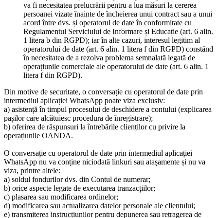
va fi necesitatea prelucrării pentru a lua măsuri la cererea
persoanei vizate înainte de încheierea unui contract sau a unui
acord între dvs. și operatorul de date în conformitate cu
Regulamentul Serviciului de Informare și Educație (art. 6 alin.
1 litera b din RGPD); iar în alte cazuri, interesul legitim al
operatorului de date (art. 6 alin. 1 litera f din RGPD) constând
în necesitatea de a rezolva problema semnalată legată de
operațiunile comerciale ale operatorului de date (art. 6 alin. 1
litera f din RGPD).
Din motive de securitate, o conversație cu operatorul de date prin
intermediul aplicației WhatsApp poate viza exclusiv:
a) asistență în timpul procesului de deschidere a contului (explicarea
pașilor care alcătuiesc procedura de înregistrare);
b) oferirea de răspunsuri la întrebările clienților cu privire la
operațiunile OANDA.
O conversație cu operatorul de date prin intermediul aplicației
WhatsApp nu va conține niciodată linkuri sau atașamente și nu va
viza, printre altele:
a) soldul fondurilor dvs. din Contul de numerar;
b) orice aspecte legate de executarea tranzacțiilor;
c) plasarea sau modificarea ordinelor;
d) modificarea sau actualizarea datelor personale ale clientului;
e) transmiterea instrucțiunilor pentru depunerea sau retragerea de