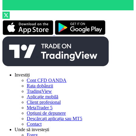
Investiți
Cont CFD OANDA
Rata dobânzii
TradingView
Aplicație mobilă
Client profesional
MetaTrader 5
Opțiuni de depunere
Descărcați aplicația sau MT5
Contact
Unde să investești
Forex