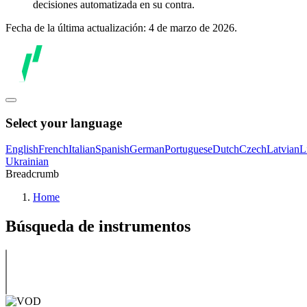
decisiones automatizada en su contra.
Fecha de la última actualización: 4 de marzo de 2026.
Select your language
English
French
Italian
Spanish
German
Portuguese
Dutch
Czech
Latvian
L
Ukrainian
Breadcrumb
Home
Búsqueda de instrumentos