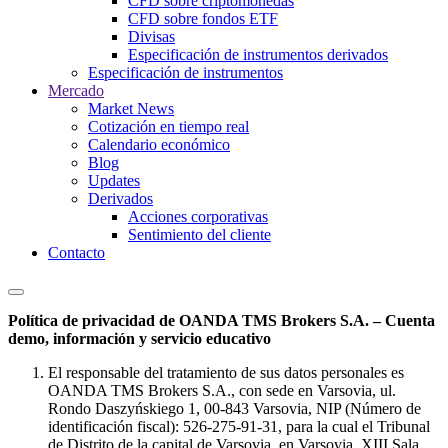
CFD sobre criptomonedas
CFD sobre fondos ETF
Divisas
Especificación de instrumentos derivados
Especificación de instrumentos
Mercado
Market News
Cotización en tiempo real
Calendario económico
Blog
Updates
Derivados
Acciones corporativas
Sentimiento del cliente
Contacto
Política de privacidad de OANDA TMS Brokers S.A. – Cuenta
demo, información y servicio educativo
El responsable del tratamiento de sus datos personales es
OANDA TMS Brokers S.A., con sede en Varsovia, ul.
Rondo Daszyńskiego 1, 00-843 Varsovia, NIP (Número de
identificación fiscal): 526-275-91-31, para la cual el Tribunal
de Distrito de la capital de Varsovia, en Varsovia, XIII Sala