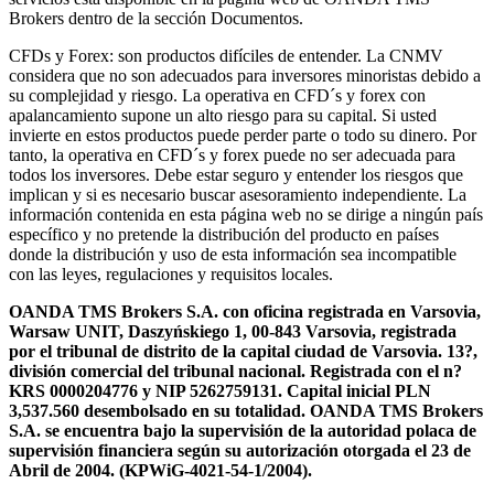
Brokers dentro de la sección Documentos.
CFDs y Forex: son productos difíciles de entender. La CNMV
considera que no son adecuados para inversores minoristas debido a
su complejidad y riesgo. La operativa en CFD´s y forex con
apalancamiento supone un alto riesgo para su capital. Si usted
invierte en estos productos puede perder parte o todo su dinero. Por
tanto, la operativa en CFD´s y forex puede no ser adecuada para
todos los inversores. Debe estar seguro y entender los riesgos que
implican y si es necesario buscar asesoramiento independiente. La
información contenida en esta página web no se dirige a ningún país
específico y no pretende la distribución del producto en países
donde la distribución y uso de esta información sea incompatible
con las leyes, regulaciones y requisitos locales.
OANDA TMS Brokers S.A. con oficina registrada en Varsovia,
Warsaw UNIT, Daszyńskiego 1, 00-843 Varsovia, registrada
por el tribunal de distrito de la capital ciudad de Varsovia. 13?,
división comercial del tribunal nacional. Registrada con el n?
KRS 0000204776 y NIP 5262759131. Capital inicial PLN
3,537.560 desembolsado en su totalidad. OANDA TMS Brokers
S.A. se encuentra bajo la supervisión de la autoridad polaca de
supervisión financiera según su autorización otorgada el 23 de
Abril de 2004. (KPWiG-4021-54-1/2004).