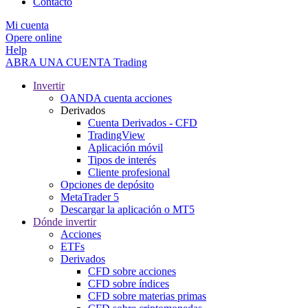
Contacto
Mi cuenta
Opere online
Help
ABRA UNA CUENTA
Trading
Invertir
OANDA cuenta acciones
Derivados
Cuenta Derivados - CFD
TradingView
Aplicación móvil
Tipos de interés
Cliente profesional
Opciones de depósito
MetaTrader 5
Descargar la aplicación o MT5
Dónde invertir
Acciones
ETFs
Derivados
CFD sobre acciones
CFD sobre índices
CFD sobre materias primas