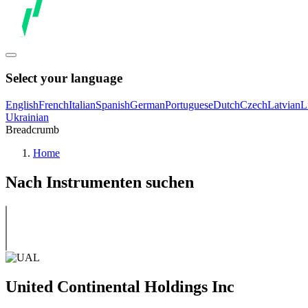
Select your language
English
French
Italian
Spanish
German
Portuguese
Dutch
Czech
Latvian
L
Ukrainian
Breadcrumb
Home
Nach Instrumenten suchen
United Continental Holdings Inc