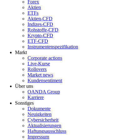
Forex
Aktien
ETFs
Aktien-CFD
Indizes-CFD
Rohstoffe-CFD
Krypto-CFD
ETF-CFD
Instrumentenspezifikation
Markt
Corporate actions
Live-Kurse
Rollovers
Market news
Kundensentiment
Über uns
OANDA Group
Karriere
Sonstiges
Dokumente
Neuigkeiten
Cybersicherheit
Aktualisierungen
Haftungsausschluss
Impressum