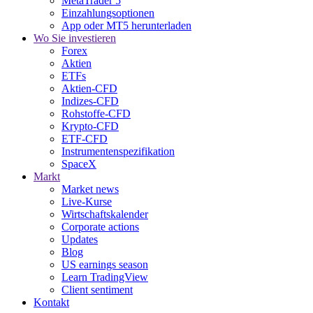
MetaTrader 5
Einzahlungsoptionen
App oder MT5 herunterladen
Wo Sie investieren
Forex
Aktien
ETFs
Aktien-CFD
Indizes-CFD
Rohstoffe-CFD
Krypto-CFD
ETF-CFD
Instrumentenspezifikation
SpaceX
Markt
Market news
Live-Kurse
Wirtschaftskalender
Corporate actions
Updates
Blog
US earnings season
Learn TradingView
Client sentiment
Kontakt