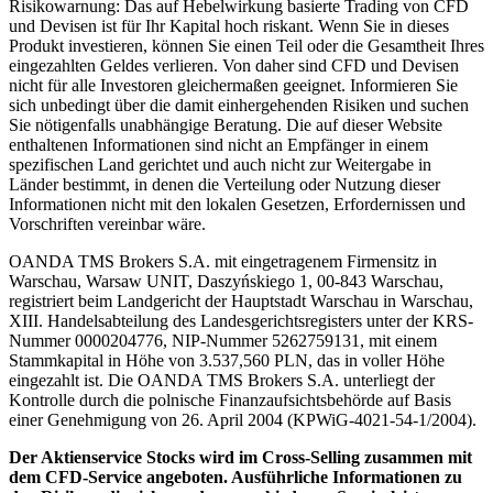
Risikowarnung: Das auf Hebelwirkung basierte Trading von CFD
und Devisen ist für Ihr Kapital hoch riskant. Wenn Sie in dieses
Produkt investieren, können Sie einen Teil oder die Gesamtheit Ihres
eingezahlten Geldes verlieren. Von daher sind CFD und Devisen
nicht für alle Investoren gleichermaßen geeignet. Informieren Sie
sich unbedingt über die damit einhergehenden Risiken und suchen
Sie nötigenfalls unabhängige Beratung. Die auf dieser Website
enthaltenen Informationen sind nicht an Empfänger in einem
spezifischen Land gerichtet und auch nicht zur Weitergabe in
Länder bestimmt, in denen die Verteilung oder Nutzung dieser
Informationen nicht mit den lokalen Gesetzen, Erfordernissen und
Vorschriften vereinbar wäre.
OANDA TMS Brokers S.A. mit eingetragenem Firmensitz in
Warschau, Warsaw UNIT, Daszyńskiego 1, 00-843 Warschau,
registriert beim Landgericht der Hauptstadt Warschau in Warschau,
XIII. Handelsabteilung des Landesgerichtsregisters unter der KRS-
Nummer 0000204776, NIP-Nummer 5262759131, mit einem
Stammkapital in Höhe von 3.537,560 PLN, das in voller Höhe
eingezahlt ist. Die OANDA TMS Brokers S.A. unterliegt der
Kontrolle durch die polnische Finanzaufsichtsbehörde auf Basis
einer Genehmigung von 26. April 2004 (KPWiG-4021-54-1/2004).
Der Aktienservice Stocks wird im Cross-Selling zusammen mit
dem CFD-Service angeboten. Ausführliche Informationen zu